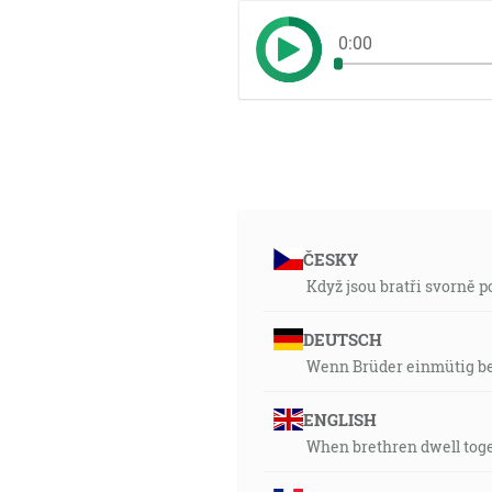
0:00
ČESKY
Když jsou bratři svorně
DEUTSCH
Wenn Brüder einmütig b
ENGLISH
When brethren dwell toge