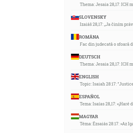
Thema: Jesaia 28,17: ICH 
SLOVENSKY
Izaiáš 28,17: „Ja činím prá
ROMÂNA
Fac din judecată o sfoară 
DEUTSCH
Thema: Jesaia 28,17: ICH 
ENGLISH
Topic: Isaiah 28:17: “Justic
ESPAÑOL
Tema: Isaías 28,17: «¡Haré d
MAGYAR
Téma: Ézsaiás 28:17: »Az I