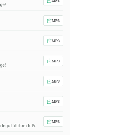
MP3
ge!
MP3
MP3
MP3
ge!
MP3
MP3
MP3
egül állítom fel!«