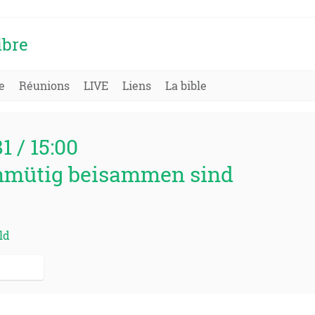
ibre
e
Réunions
LIVE
Liens
La bible
81 / 15:00
nmütig beisammen sind
ld