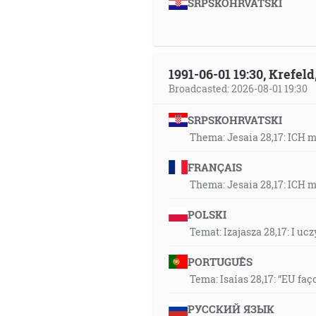
SRPSKOHRVATSKI
1991-06-01 19:30, Krefe
Broadcasted: 2026-08-01 19:30
SRPSKOHRVATSKI
Thema: Jesaia 28,17: ICH 
FRANÇAIS
Thema: Jesaia 28,17: ICH 
POLSKI
Temat: Izajasza 28,17: I u
PORTUGUÊS
Tema: Isaías 28,17: “EU faç
РУССКИЙ ЯЗЫК