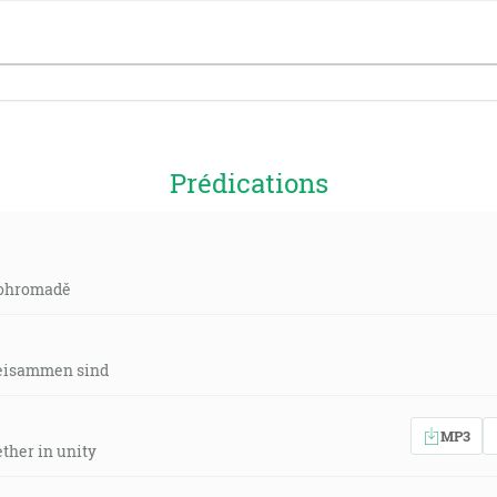
Prédications
 pohromadě
eisammen sind
MP3
ther in unity