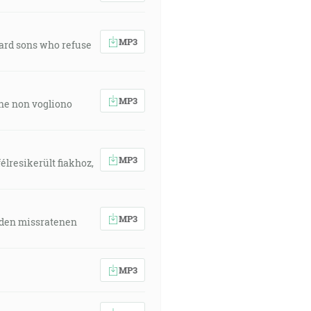
MP3
ward sons who refuse
MP3
 che non vogliono
MP3
élresikerült fiakhoz,
MP3
 den missratenen
MP3