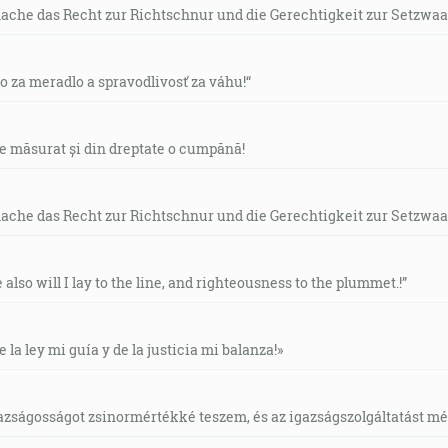
mache das Recht zur Richtschnur und die Gerechtigkeit zur Setzwaa
vo za meradlo a spravodlivosť za váhu!“
de măsurat și din dreptate o cumpănă!
mache das Recht zur Richtschnur und die Gerechtigkeit zur Setzwaa
e also will I lay to the line, and righteousness to the plummet.!”
e la ley mi guía y de la justicia mi balanza!»
gazságosságot zsinormértékké teszem, és az igazságszolgáltatást mérl