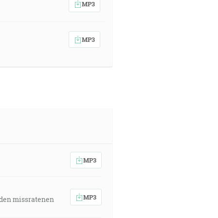
MP3
MP3
MP3
MP3
 den missratenen