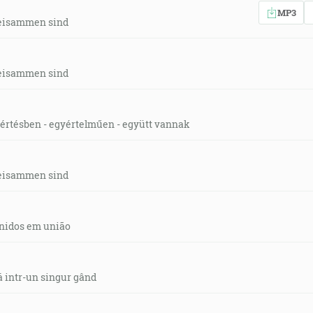
MP3
eisammen sind
eisammen sind
értésben - egyértelműen - együtt vannak
eisammen sind
nidos em união
ă intr-un singur gând