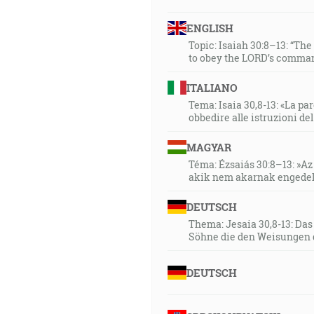
ENGLISH
Topic: Isaiah 30:8–13: “Th
to obey the LORD’s comman
ITALIANO
Tema: Isaia 30,8-13: «La paro
obbedire alle istruzioni de
MAGYAR
Téma: Ézsaiás 30:8–13: »Az 
akik nem akarnak engedel
DEUTSCH
Thema: Jesaia 30,8-13: Da
Söhne die den Weisungen 
DEUTSCH