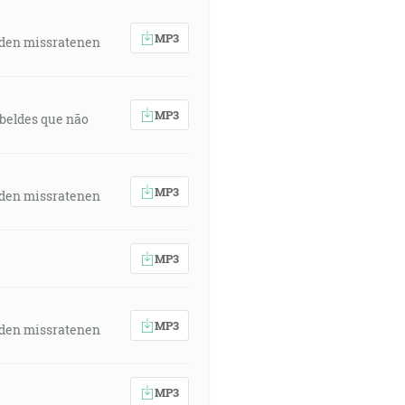
MP3
 den missratenen
MP3
rebeldes que não
MP3
 den missratenen
MP3
MP3
 den missratenen
MP3