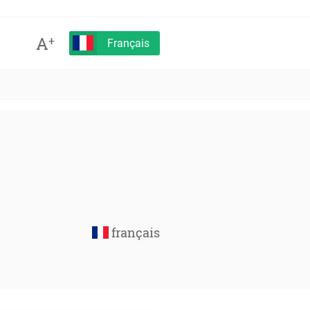
A
+
Français
français