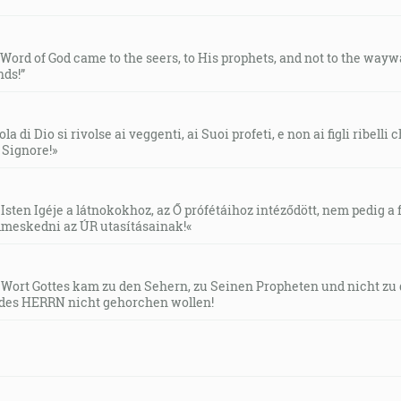
e Word of God came to the seers, to His prophets, and not to the way
ds!”
la di Dio si rivolse ai veggenti, ai Suoi profeti, e non ai figli ribelli
l Signore!»
Isten Igéje a látnokokhoz, az Ő prófétáihoz intéződött, nem pedig a f
meskedni az ÚR utasításainak!«
s Wort Gottes kam zu den Sehern, zu Seinen Propheten und nicht zu
des HERRN nicht gehorchen wollen!