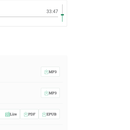
33:47
MP3
MP3
Lire
PDF
EPUB