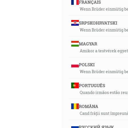
FRANÇAIS
Wenn Brüder einmütig b
SRPSKOHRVATSKI
Wenn Brüder einmütig b
MAGYAR
Amikor a testvérek egyet
POLSKI
Wenn Brüder einmütig b
PORTUGUÊS
Quando irmãos estão reu
ROMÂNA
Cand frății sunt împreun
РУССКИЙ ЯЗЫК