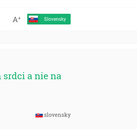
A
+
Slovensky
 srdci a nie na
slovensky