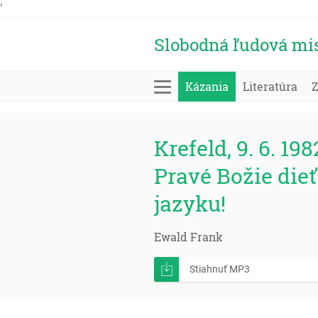
'
Slobodná ľudová mi
Kázania
Literatúra
Krefeld, 9. 6. 198
Pravé Božie dieť
jazyku!
Ewald Frank
Stiahnuť MP3