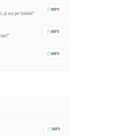
MP3
, și nu pe limbă!"
MP3
nge!"
MP3
MP3