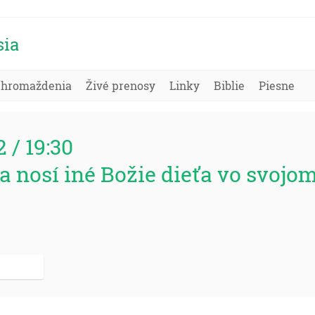
sia
Zhromaždenia
Živé prenosy
Linky
Biblie
Piesne
2 / 19:30
a nosí iné Božie dieťa vo svojom