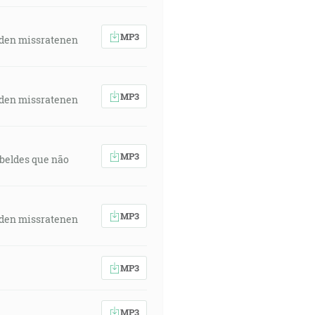
MP3
 den missratenen
MP3
 den missratenen
MP3
rebeldes que não
MP3
 den missratenen
MP3
MP3