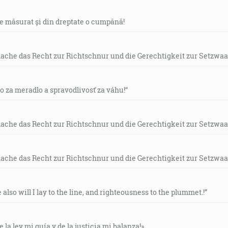
de măsurat și din dreptate o cumpănă!
mache das Recht zur Richtschnur und die Gerechtigkeit zur Setzwaa
vo za meradlo a spravodlivosť za váhu!“
mache das Recht zur Richtschnur und die Gerechtigkeit zur Setzwaa
mache das Recht zur Richtschnur und die Gerechtigkeit zur Setzwaa
e also will I lay to the line, and righteousness to the plummet.!”
e la ley mi guía y de la justicia mi balanza!»