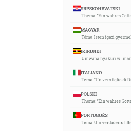
SRPSKOHRVATSKI
Thema: "Ein wahres Gotte
MAGYAR
Téma: Isten igazi gyerme
IKIRUNDI
Umwana nyakuri w'Imana
ITALIANO
Tema: "Un vero figlio di Di
POLSKI
Thema: "Ein wahres Gotte
PORTUGUÊS
Tema: Um verdadeiro filh