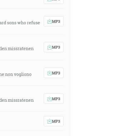
MP3
ward sons who refuse
MP3
 den missratenen
MP3
 che non vogliono
MP3
 den missratenen
MP3