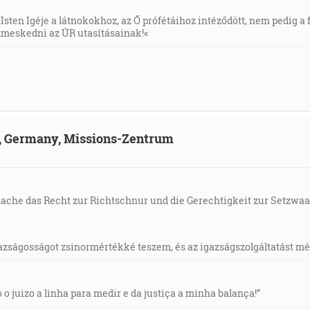
Isten Igéje a látnokokhoz, az Ő prófétáihoz intéződött, nem pedig a f
meskedni az ÚR utasításainak!«
ld, Germany, Missions-Zentrum
mache das Recht zur Richtschnur und die Gerechtigkeit zur Setzwaa
gazságosságot zsinormértékké teszem, és az igazságszolgáltatást mérl
o o juizo a linha para medir e da justiça a minha balança!”