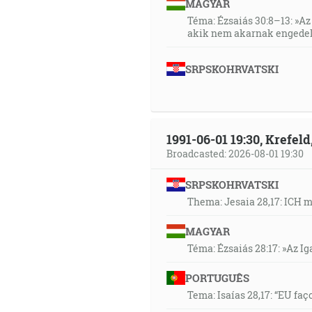
MAGYAR
Téma: Ézsaiás 30:8–13: »Az 
akik nem akarnak engedel
SRPSKOHRVATSKI
1991-06-01 19:30, Krefe
Broadcasted: 2026-08-01 19:30
SRPSKOHRVATSKI
Thema: Jesaia 28,17: ICH 
MAGYAR
Téma: Ézsaiás 28:17: »Az I
PORTUGUÊS
Tema: Isaías 28,17: “EU faç