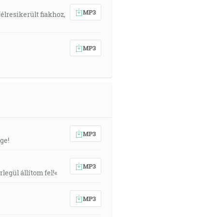
MP3
élresikerült fiakhoz,
MP3
MP3
ge!
MP3
egül állítom fel!«
MP3