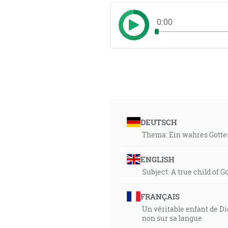
0:00
DEUTSCH
Thema: Ein wahres Gottes
ENGLISH
Subject: A true child of G
FRANÇAIS
Un véritable enfant de D
non sur sa langue