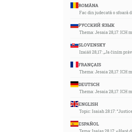
ROMÂNA
Fac din judecată o sfoară 
РУССКИЙ ЯЗЫК
Thema: Jesaia 28,17: ICH 
SLOVENSKY
Izaiáš 28,17: „Ja činím prá
FRANÇAIS
Thema: Jesaia 28,17: ICH 
DEUTSCH
Thema: Jesaia 28,17: ICH 
ENGLISH
Topic: Isaiah 28:17: “Justic
ESPAÑOL
Tema: Isaías 28,17: «¡Haré d