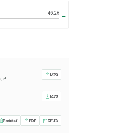
45:26
MP3
ge!
MP3
Prečítať
PDF
EPUB