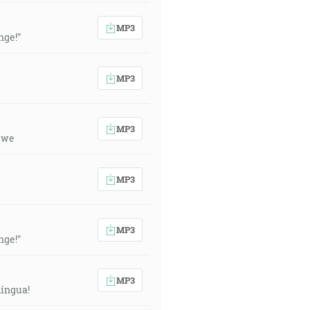
MP3
nge!"
MP3
MP3
iwe
MP3
MP3
nge!"
MP3
língua!