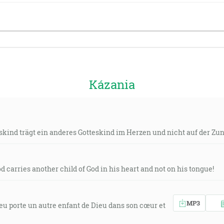
Kázania
kind trägt ein anderes Gotteskind im Herzen und nicht auf der Zun
od carries another child of God in his heart and not on his tongue!
MP3
ieu porte un autre enfant de Dieu dans son cœur et