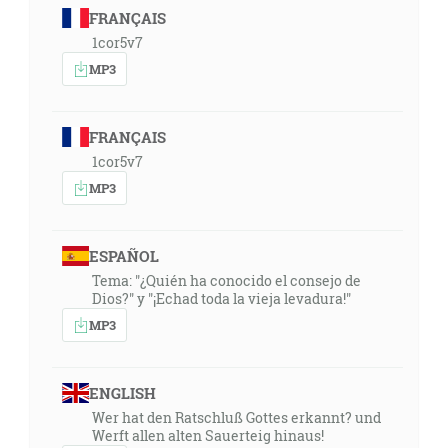
FRANÇAIS
1cor5v7
MP3
FRANÇAIS
1cor5v7
MP3
ESPAÑOL
Tema: "¿Quién ha conocido el consejo de
Dios?" y "¡Echad toda la vieja levadura!"
MP3
ENGLISH
Wer hat den Ratschluß Gottes erkannt? und
Werft allen alten Sauerteig hinaus!