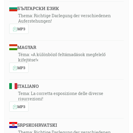
БЪЛГАРСКИ ЕЗИК
Thema: Richtige Darlegung der verschiedenen
Auferstehungen!
MP3
MAGYAR
Téma: »A különböző feltámadások megfelelő
kifejtése!«
MP3
ITALIANO
Tema: La corretta esposizione delle diverse
risurrezioni!
MP3
SRPSKOHRVATSKI
Thema: Richtige Darlegung der verschiedenen