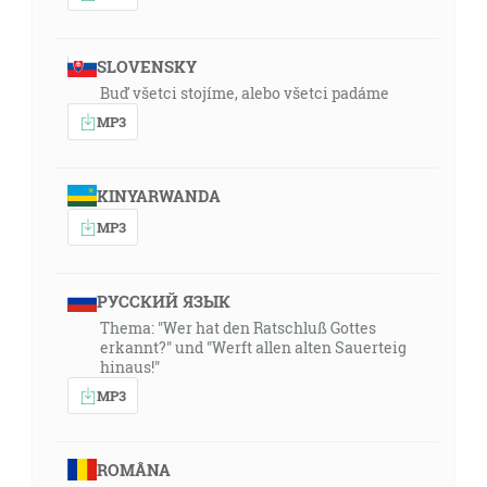
SLOVENSKY
Buď všetci stojíme, alebo všetci padáme
MP3
KINYARWANDA
MP3
РУССКИЙ ЯЗЫК
Thema: "Wer hat den Ratschluß Gottes
erkannt?" und "Werft allen alten Sauerteig
hinaus!"
MP3
ROMÂNA