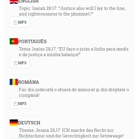
ENGLISH
Topic: Isaiah 28:17: “Justice also will I lay to the line,
and righteousness to the plummet.!”
MP3
PORTUGUÊS
Tema: Isaías 28,17: “EU faço o juizo a linha para medir
e da justiça a minha balança!”
MP3
ROMÂNA
Fac din judecată o sfoară de măsurat și din dreptate o
cumpănă!
MP3
DEUTSCH
Thema: Jesaia 28,17: ICH mache das Recht zur
Richtschnur und die Gerechtigkeit zur Setzwaage!