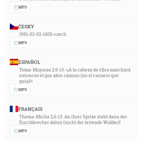
MP3
ČESKY
1991-02-03-1000-czech
MP3
ESPAÑOL
Tema: Miqueas 2:6-13: «¡A la cabeza de ellos marchará
entonces el que abre camino (no el carnero que
guía)!»
MP3
FRANÇAIS
Thema: Micha 2,6-13: An ihrer Spitze zieht dann der
Durchbrecher dahin (nicht der leitende Widder)!
MP3