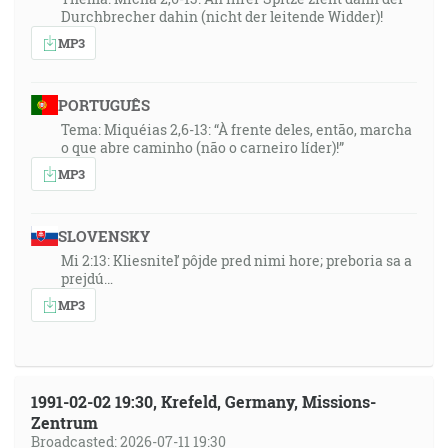
Durchbrecher dahin (nicht der leitende Widder)!
MP3
PORTUGUÊS
Tema: Miquéias 2,6-13: “À frente deles, então, marcha
o que abre caminho (não o carneiro líder)!”
MP3
SLOVENSKY
Mi 2:13: Kliesniteľ pôjde pred nimi hore; preboria sa a
prejdú…
MP3
1991-02-02 19:30, Krefeld, Germany, Missions-
Zentrum
Broadcasted: 2026-07-11 19:30