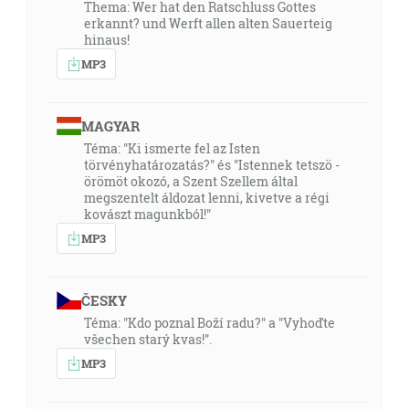
Thema: Wer hat den Ratschluss Gottes
erkannt? und Werft allen alten Sauerteig
hinaus!
MP3
MAGYAR
Téma: "Ki ismerte fel az Isten
törvényhatározatás?" és "Istennek tetszö -
örömöt okozó, a Szent Szellem által
megszentelt áldozat lenni, kivetve a régi
kovászt magunkból!"
MP3
ČESKY
Téma: "Kdo poznal Boží radu?" a "Vyhoďte
všechen starý kvas!".
MP3