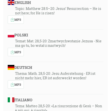
ENGLISH
Topic: Matthew 28:5–20: Jesus’ Resurrection – He is
not here; for He is risen!
MP3
POLSKI
Temat: Mat. 28,5-20: Zmartwychwstanie Jezusa - Nie
ma go tu, bo wstał z martwych!
MP3
DEUTSCH
Thema: Math. 28,5-20: Jesu Auferstehung - ER ist
nicht mehr hier, ER ist auferweckt worden!
MP3
ITALIANO
Tema: Matteo 28,5-20: «La risurrezione di Gesù – Non
è più qui, è risorto!»