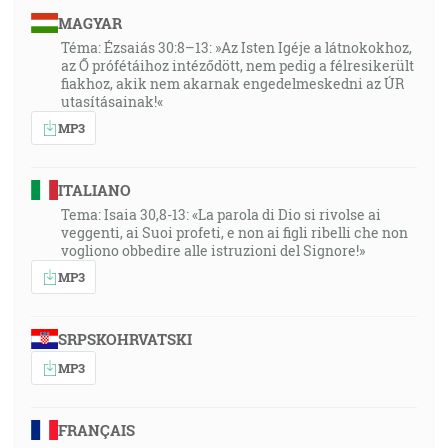
MAGYAR
Téma: Ézsaiás 30:8–13: »Az Isten Igéje a látnokokhoz,
az Ő prófétáihoz intéződött, nem pedig a félresikerült
fiakhoz, akik nem akarnak engedelmeskedni az ÚR
utasításainak!«
MP3
ITALIANO
Tema: Isaia 30,8-13: «La parola di Dio si rivolse ai
veggenti, ai Suoi profeti, e non ai figli ribelli che non
vogliono obbedire alle istruzioni del Signore!»
MP3
SRPSKOHRVATSKI
MP3
FRANÇAIS