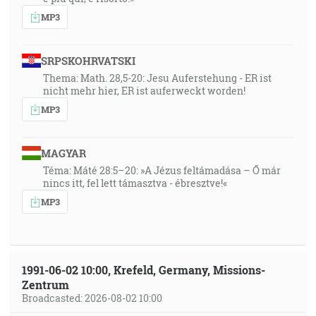
MP3
SRPSKOHRVATSKI
Thema: Math. 28,5-20: Jesu Auferstehung - ER ist
nicht mehr hier, ER ist auferweckt worden!
MP3
MAGYAR
Téma: Máté 28:5–20: »A Jézus feltámadása – Ő már
nincs itt, fel lett támasztva - ébresztve!«
MP3
1991-06-02 10:00, Krefeld, Germany, Missions-
Zentrum
Broadcasted: 2026-08-02 10:00