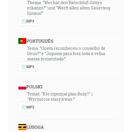
Thema: "Wer hat den Ratschluß Gottes
erkannt?" und "Werft allen alten Sauerteig
hinaus!"
MP3
PORTUGUÊS
Tema: “Quem reconheceu o conselho de
Deus?” e “Joguem para fora toda a velha
massa fermentada!”
MP3
POLSKI
Temat: "Kto rzpoznał plan Boży?" i
"Wyrzućcie stary kwas !"
MP3
LUSOGA