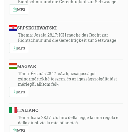
Richtschnur und die Gerechtigkeit zur Setzwaage!
MP3
SRPSKOHRVATSKI
Thema: Jesaia 28,17: ICH mache das Recht zur
Richtschnur und die Gerechtigkeit zur Setzwaage!
MP3
MAGYAR
Téma: Ézsaiás 28:17: »Az Igazságosságot
zsinormértékké teszem, és az igazságszolgáltatást
mérlegül állítom fel!«
MP3
ITALIANO
Tema: Isaia 28,17: «Io farò della legge la mia regola e
della giustizia la mia bilancia!»
MP3