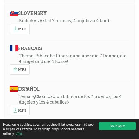
SLOVENSKY
Biblický výklad 7 hromov, 4 anjelov a 4 koní.
MP3
FRANÇAIS
Thema: Biblische Einordnung über die 7 Donner, die
4 Engel und die 4 Rosse!
MP3
ESPAÑOL
Tema: «¡Clasificación bíblica de los 7 truenos, los 4
ángeles y los 4 caballos!»
MP3
Používáme cookies, abychom pochopili, jak používáte náš web
Souhlasím
ENGLISH
a zlepšili váš zážitek. To zahrnuje přizpůsobení obsahu a
reklamy.
Více...
Topic: A biblical placing of the seven thunders, the