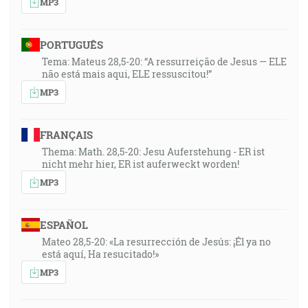
MP3
PORTUGUÊS
Tema: Mateus 28,5-20: “A ressurreição de Jesus — ELE
não está mais aqui, ELE ressuscitou!”
MP3
FRANÇAIS
Thema: Math. 28,5-20: Jesu Auferstehung - ER ist
nicht mehr hier, ER ist auferweckt worden!
MP3
ESPAÑOL
Mateo 28,5-20: «La resurrección de Jesús: ¡Él ya no
está aquí, Ha resucitado!»
MP3