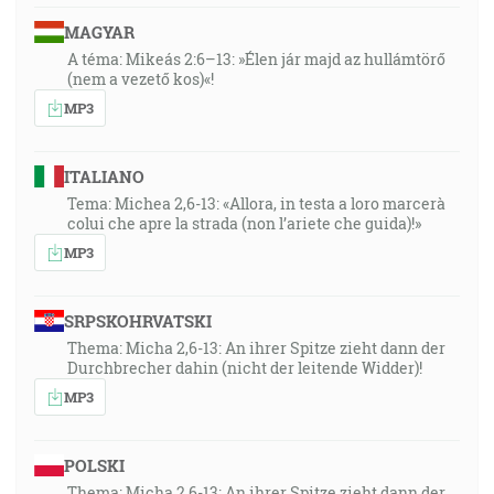
MAGYAR
A téma: Mikeás 2:6–13: »Élen jár majd az hullámtörő
(nem a vezető kos)«!
MP3
ITALIANO
Tema: Michea 2,6-13: «Allora, in testa a loro marcerà
colui che apre la strada (non l’ariete che guida)!»
MP3
SRPSKOHRVATSKI
Thema: Micha 2,6-13: An ihrer Spitze zieht dann der
Durchbrecher dahin (nicht der leitende Widder)!
MP3
POLSKI
Thema: Micha 2,6-13: An ihrer Spitze zieht dann der