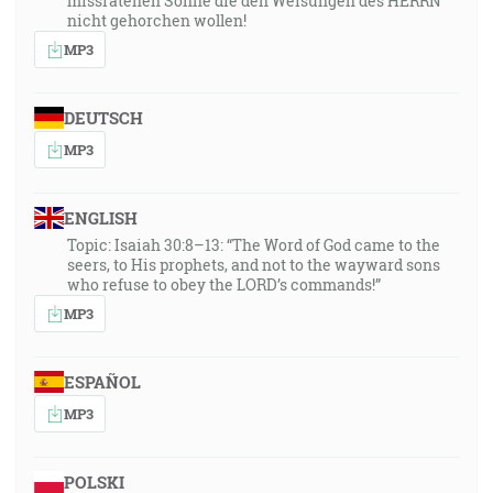
missratenen Söhne die den Weisungen des HERRN
nicht gehorchen wollen!
MP3
DEUTSCH
MP3
ENGLISH
Topic: Isaiah 30:8–13: “The Word of God came to the
seers, to His prophets, and not to the wayward sons
who refuse to obey the LORD’s commands!”
MP3
ESPAÑOL
MP3
POLSKI