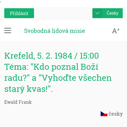
'
Přihlásit
Česky
A
+
Svobodná lidová misie
Krefeld, 5. 2. 1984 / 15:00
Téma: "Kdo poznal Boží
radu?" a "Vyhoďte všechen
starý kvas!".
Ewald Frank
česky