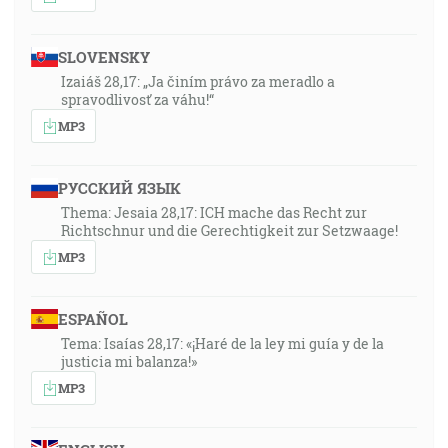
SLOVENSKY
Izaiáš 28,17: „Ja činím právo za meradlo a
spravodlivosť za váhu!“
MP3
РУССКИЙ ЯЗЫК
Thema: Jesaia 28,17: ICH mache das Recht zur
Richtschnur und die Gerechtigkeit zur Setzwaage!
MP3
ESPAÑOL
Tema: Isaías 28,17: «¡Haré de la ley mi guía y de la
justicia mi balanza!»
MP3