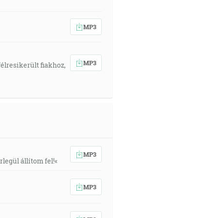
MP3
MP3
élresikerült fiakhoz,
MP3
egül állítom fel!«
MP3