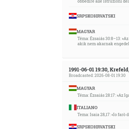
obbedire alle istruzioni de
SRPSKOHRVATSKI
MAGYAR
Téma: Ézsaiás 30:8–13: »Az 
akik nem akarnak engedel
1991-06-01 19:30, Krefe
Broadcasted: 2026-08-01 19:30
MAGYAR
Téma: Ézsaiás 28:17: »Az I
ITALIANO
Tema: Isaia 28,17: «Io farò d
SRPSKOHRVATSKI