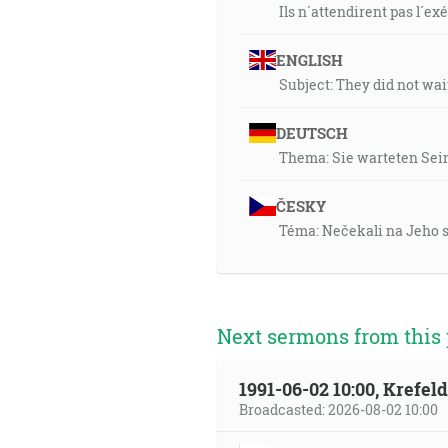
Ils n´attendirent pas l´e
ENGLISH
Subject: They did not wait
DEUTSCH
Thema: Sie warteten Sein
ČESKY
Téma: Nečekali na Jeho so
Next sermons from this 
1991-06-02 10:00, Krefe
Broadcasted: 2026-08-02 10:00