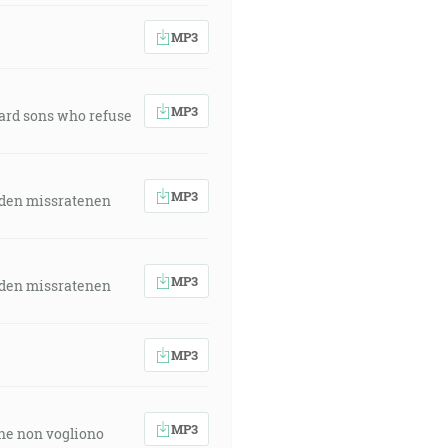
MP3
MP3
ward sons who refuse
MP3
 den missratenen
MP3
 den missratenen
MP3
MP3
 che non vogliono