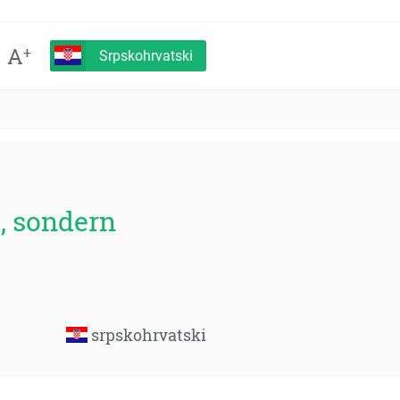
A
+
Srpskohrvatski
, sondern
srpskohrvatski