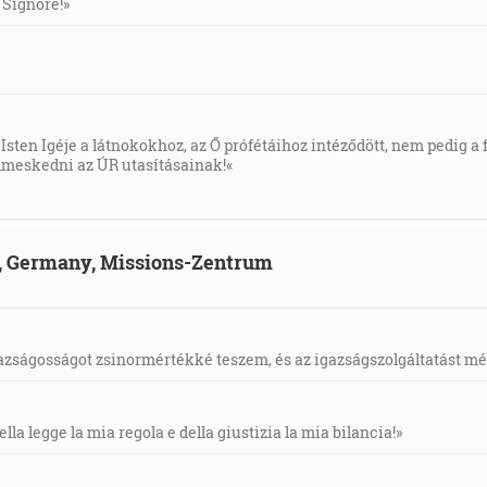
l Signore!»
Isten Igéje a látnokokhoz, az Ő prófétáihoz intéződött, nem pedig a f
meskedni az ÚR utasításainak!«
ld, Germany, Missions-Zentrum
gazságosságot zsinormértékké teszem, és az igazságszolgáltatást mérl
ella legge la mia regola e della giustizia la mia bilancia!»