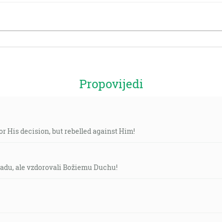
Propovijedi
or His decision, but rebelled against Him!
adu, ale vzdorovali Božiemu Duchu!