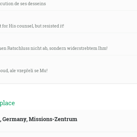
xécution de ses desseins
 for His counsel, but resisted it!
en Ratschluss nicht ab, sondern widerstrebtem Ihm!
ud, ale vzepřeli se Mu!
place
ld, Germany, Missions-Zentrum