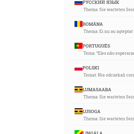
РУССКИЙ ЯЗЫК
Thema: Sie warteten Sein
ROMÂNA
Thema: Ei nu au așteptat s
PORTUGUÊS
Tema: “Eles não esperara
POLSKI
Temat: Nie odczekali cier
LUMASAABA
Thema: Sie warteten Sein
LUSOGA
Thema: Sie warteten Sein
LINGÁLA