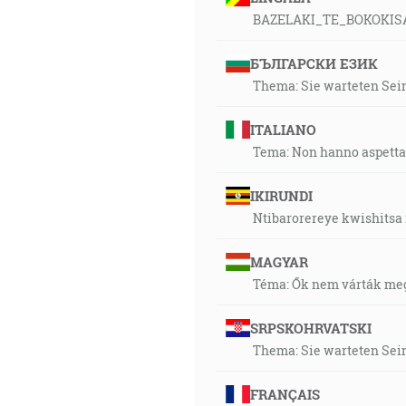
BAZELAKI_TE_BOKOKI
БЪЛГАРСКИ ЕЗИК
Thema: Sie warteten Sein
ITALIANO
Tema: Non hanno aspettato
IKIRUNDI
Ntibarorereye kwishitsa
MAGYAR
Téma: Ők nem várták meg 
SRPSKOHRVATSKI
Thema: Sie warteten Sein
FRANÇAIS