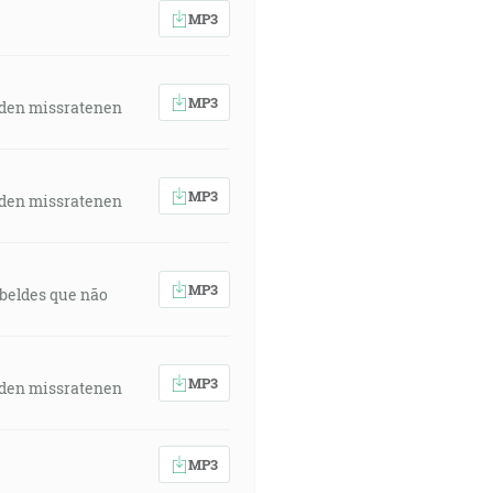
MP3
MP3
 den missratenen
MP3
 den missratenen
MP3
rebeldes que não
MP3
 den missratenen
MP3