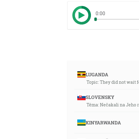
0:00
LUGANDA
Topic: They did not wait f
SLOVENSKY
Téma: Nečakali na Jeho r
KINYARWANDA