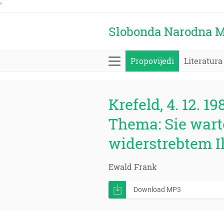
'
Slobonda Narodna M
Propovijedi
Literatura
Krefeld, 4. 12. 19
Thema: Sie wart
widerstrebtem 
Ewald Frank
Download MP3