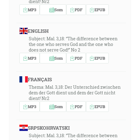
dient! Nr2
MP3
Som
PDF
EPUB
ENGLISH
Subject: Mal. 3,18: “The difference between
the one who serves God and the one who
does not serve God!” No 2
MP3
Som
PDF
EPUB
FRANÇAIS
Thema: Mal. 3,18: Der Unterschied zwischen
dem der Gott dient und dem der Gott nicht
dient! Nr2
MP3
Som
PDF
EPUB
SRPSKOHRVATSKI
Subject: Mal. 3,18: “The difference between