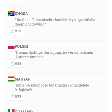
XHOSA
Umxholo: “Imboniselo efanelekileyo ngeentlobo
zeentlobo zovuko!”
MP3
POLSKI
Thema: Richtige Darlegung der verschiedenen
Auferstehungen!
MP3
MAGYAR
Téma: »A különböző feltámadások megfelelő
kifejtése!«
MP3
ITALIANO