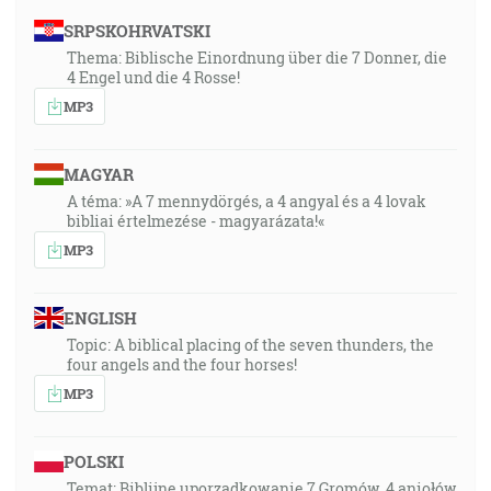
SRPSKOHRVATSKI
Thema: Biblische Einordnung über die 7 Donner, die
4 Engel und die 4 Rosse!
MP3
MAGYAR
A téma: »A 7 mennydörgés, a 4 angyal és a 4 lovak
bibliai értelmezése - magyarázata!«
MP3
ENGLISH
Topic: A biblical placing of the seven thunders, the
four angels and the four horses!
MP3
POLSKI
Temat: Biblijne uporządkowanie 7 Gromów, 4 aniołów