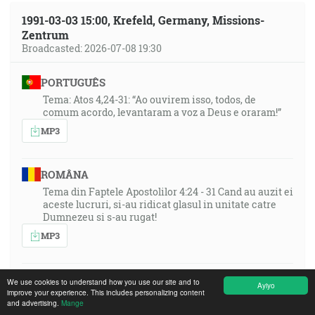
1991-03-03 15:00, Krefeld, Germany, Missions-
Zentrum
Broadcasted: 2026-07-08 19:30
PORTUGUÊS
Tema: Atos 4,24-31: “Ao ouvirem isso, todos, de
comum acordo, levantaram a voz a Deus e oraram!”
MP3
ROMÂNA
Tema din Faptele Apostolilor 4:24 - 31 Cand au auzit ei
aceste lucruri, si-au ridicat glasul in unitate catre
Dumnezeu si s-au rugat!
MP3
ENGLISH
We use cookies to understand how you use our site and to
Ayiyo
improve your experience. This includes personalizing content
Topic: Acts 4:24–31: “When they heard this, they lifted
and advertising.
Mange
up their voice to God with one accord!”