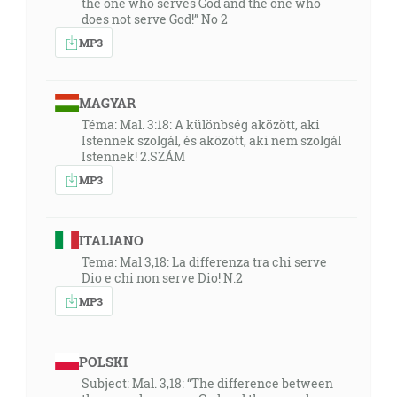
the one who serves God and the one who
does not serve God!” No 2
MP3
MAGYAR
Téma: Mal. 3:18: A különbség aközött, aki
Istennek szolgál, és aközött, aki nem szolgál
Istennek! 2.SZÁM
MP3
ITALIANO
Tema: Mal 3,18: La differenza tra chi serve
Dio e chi non serve Dio! N.2
MP3
POLSKI
Subject: Mal. 3,18: “The difference between