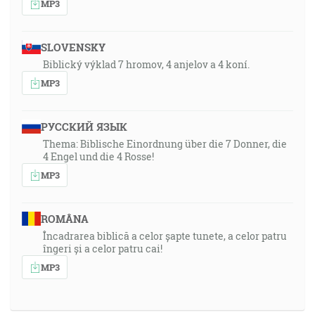
MP3
SLOVENSKY
Biblický výklad 7 hromov, 4 anjelov a 4 koní.
MP3
РУССКИЙ ЯЗЫК
Thema: Biblische Einordnung über die 7 Donner, die
4 Engel und die 4 Rosse!
MP3
ROMÂNA
Încadrarea biblică a celor șapte tunete, a celor patru
îngeri și a celor patru cai!
MP3