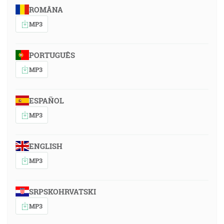
ROMÂNA
MP3
PORTUGUÊS
MP3
ESPAÑOL
MP3
ENGLISH
MP3
SRPSKOHRVATSKI
MP3