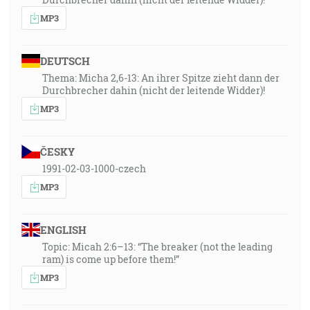
MP3
DEUTSCH
Thema: Micha 2,6-13: An ihrer Spitze zieht dann der
Durchbrecher dahin (nicht der leitende Widder)!
MP3
ČESKY
1991-02-03-1000-czech
MP3
ENGLISH
Topic: Micah 2:6–13: “The breaker (not the leading
ram) is come up before them!”
MP3