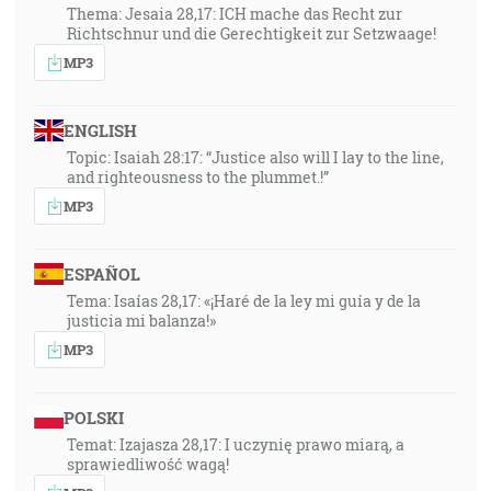
Thema: Jesaia 28,17: ICH mache das Recht zur
Richtschnur und die Gerechtigkeit zur Setzwaage!
MP3
ENGLISH
Topic: Isaiah 28:17: “Justice also will I lay to the line,
and righteousness to the plummet.!”
MP3
ESPAÑOL
Tema: Isaías 28,17: «¡Haré de la ley mi guía y de la
justicia mi balanza!»
MP3
POLSKI
Temat: Izajasza 28,17: I uczynię prawo miarą, a
sprawiedliwość wagą!