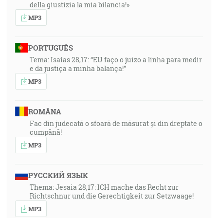
della giustizia la mia bilancia!»
MP3
PORTUGUÊS
Tema: Isaías 28,17: “EU faço o juizo a linha para medir
e da justiça a minha balança!”
MP3
ROMÂNA
Fac din judecată o sfoară de măsurat și din dreptate o
cumpănă!
MP3
РУССКИЙ ЯЗЫК
Thema: Jesaia 28,17: ICH mache das Recht zur
Richtschnur und die Gerechtigkeit zur Setzwaage!
MP3