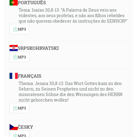
PORTUGUÊS
Tema: Isaías 30,8-13: “A Palavra de Deus veio aos
videntes, aos seus profetas, e não aos filhos rebeldes
que não querem obedecer às instruções do SENHOR!”
MP3
SRPSKOHRVATSKI
MP3
FRANÇAIS
Thema: Jesaia 30,8-13: Das Wort Gottes kam zu den
Sehern, zu Seinen Propheten und nicht zu den
missratenen Söhne die den Weisungen des HERRN
nicht gehorchen wollen!
MP3
ČESKY
MP3