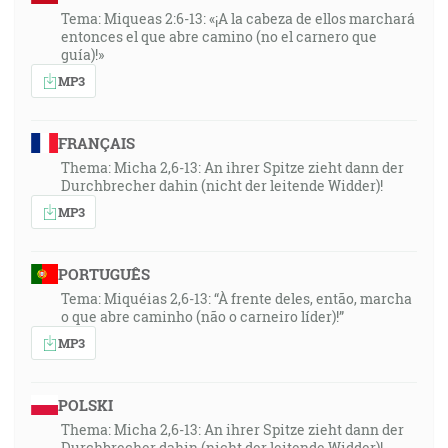
Tema: Miqueas 2:6-13: «¡A la cabeza de ellos marchará
entonces el que abre camino (no el carnero que
guía)!»
MP3
FRANÇAIS
Thema: Micha 2,6-13: An ihrer Spitze zieht dann der
Durchbrecher dahin (nicht der leitende Widder)!
MP3
PORTUGUÊS
Tema: Miquéias 2,6-13: “À frente deles, então, marcha
o que abre caminho (não o carneiro líder)!”
MP3
POLSKI
Thema: Micha 2,6-13: An ihrer Spitze zieht dann der
Durchbrecher dahin (nicht der leitende Widder)!