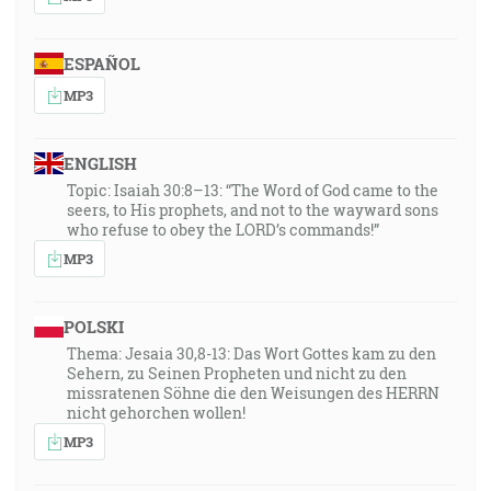
ESPAÑOL
MP3
ENGLISH
Topic: Isaiah 30:8–13: “The Word of God came to the
seers, to His prophets, and not to the wayward sons
who refuse to obey the LORD’s commands!”
MP3
POLSKI
Thema: Jesaia 30,8-13: Das Wort Gottes kam zu den
Sehern, zu Seinen Propheten und nicht zu den
missratenen Söhne die den Weisungen des HERRN
nicht gehorchen wollen!
MP3