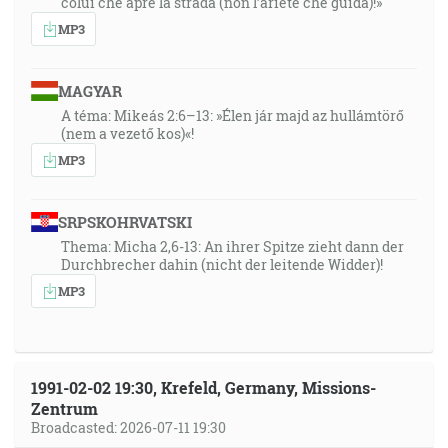
colui che apre la strada (non l’ariete che guida)!»
MP3
MAGYAR
A téma: Mikeás 2:6–13: »Élen jár majd az hullámtörő
(nem a vezető kos)«!
MP3
SRPSKOHRVATSKI
Thema: Micha 2,6-13: An ihrer Spitze zieht dann der
Durchbrecher dahin (nicht der leitende Widder)!
MP3
1991-02-02 19:30, Krefeld, Germany, Missions-
Zentrum
Broadcasted: 2026-07-11 19:30