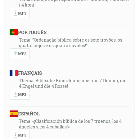
i 4 koni!
MP3
PORTUGUÊS
Tema: “Ordenação bíblica sobre os sete trovões, os
quatro anjos e os quatro cavalos!”
MP3
FRANÇAIS
Thema: Biblische Einordnung über die 7 Donner, die
4 Engel und die 4 Rosse!
MP3
ESPAÑOL
Tema: «¡Clasificación bíblica de los 7 truenos, los 4
ángeles y los 4 caballos!»
MP3