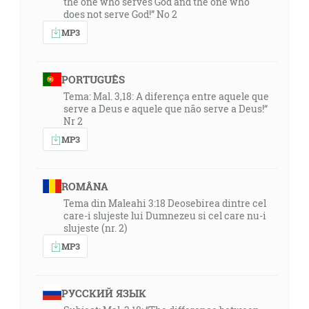
the one who serves God and the one who
does not serve God!” No 2
MP3
PORTUGUÊS
Tema: Mal. 3,18: A diferença entre aquele que
serve a Deus e aquele que não serve a Deus!“
Nr 2
MP3
ROMÂNA
Tema din Maleahi 3:18 Deosebirea dintre cel
care-i slujeste lui Dumnezeu si cel care nu-i
slujeste (nr. 2)
MP3
РУССКИЙ ЯЗЫК