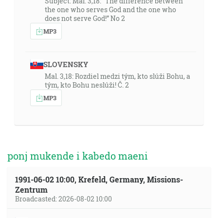
Subject: Mal. 3,18: “The difference between
the one who serves God and the one who
does not serve God!” No 2
MP3
SLOVENSKY
Mal. 3,18: Rozdiel medzi tým, kto slúži Bohu, a
tým, kto Bohu neslúži! Č. 2
MP3
ponj mukende i kabedo maeni
1991-06-02 10:00, Krefeld, Germany, Missions-
Zentrum
Broadcasted: 2026-08-02 10:00