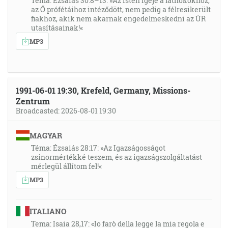
Téma: Ézsaiás 30:8–13: »Az Isten Igéje a látnokokhoz,
az Ő prófétáihoz intéződött, nem pedig a félresikerült
fiakhoz, akik nem akarnak engedelmeskedni az ÚR
utasításainak!«
MP3
1991-06-01 19:30, Krefeld, Germany, Missions-
Zentrum
Broadcasted: 2026-08-01 19:30
MAGYAR
Téma: Ézsaiás 28:17: »Az Igazságosságot
zsinormértékké teszem, és az igazságszolgáltatást
mérlegül állítom fel!«
MP3
ITALIANO
Tema: Isaia 28,17: «Io farò della legge la mia regola e