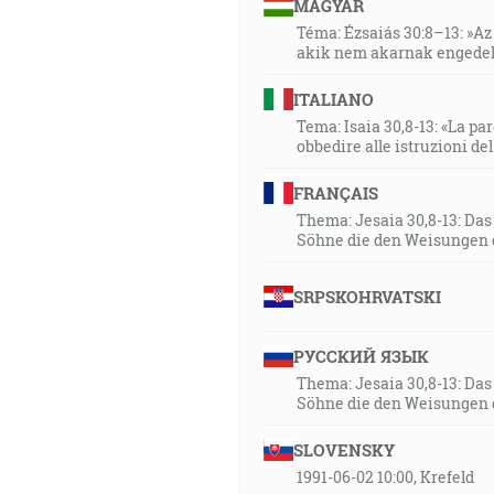
MAGYAR
Téma: Ézsaiás 30:8–13: »Az 
akik nem akarnak engedel
ITALIANO
Tema: Isaia 30,8-13: «La paro
obbedire alle istruzioni de
FRANÇAIS
Thema: Jesaia 30,8-13: Da
Söhne die den Weisungen 
SRPSKOHRVATSKI
РУССКИЙ ЯЗЫК
Thema: Jesaia 30,8-13: Da
Söhne die den Weisungen 
SLOVENSKY
1991-06-02 10:00, Krefeld