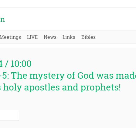
on
Meetings
LIVE
News
Links
Bibles
4 / 10:00
:2-5: The mystery of God was ma
s holy apostles and prophets!