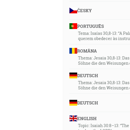
ČESKY
PORTUGUÊS
Tema: Isaías 30,8-13: “A Pa
querem obedecer às instr
ROMÂNA
Thema: Jesaia 30,8-13: Da
Söhne die den Weisungen 
DEUTSCH
Thema: Jesaia 30,8-13: Da
Söhne die den Weisungen 
DEUTSCH
ENGLISH
Topic: Isaiah 30:8–13: “Th