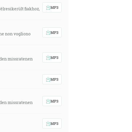
MP3
élresikerült fiakhoz,
MP3
 che non vogliono
MP3
 den missratenen
MP3
MP3
 den missratenen
MP3