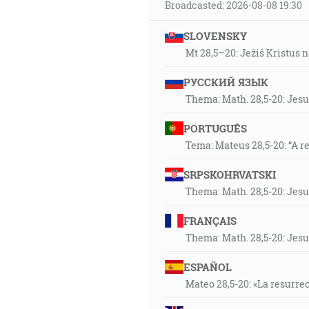
Broadcasted: 2026-08-08 19:30
SLOVENSKY
Mt 28,5–20: Ježiš Kristus n
РУССКИЙ ЯЗЫК
Thema: Math. 28,5-20: Jesu
PORTUGUÊS
Tema: Mateus 28,5-20: “A r
SRPSKOHRVATSKI
Thema: Math. 28,5-20: Jesu
FRANÇAIS
Thema: Math. 28,5-20: Jesu
ESPAÑOL
Mateo 28,5-20: «La resurrec