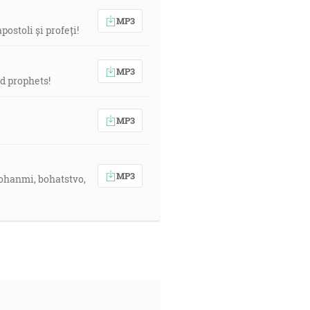
MP3
ostoli și profeți!
MP3
d prophets!
MP3
MP3
pohanmi, bohatstvo,