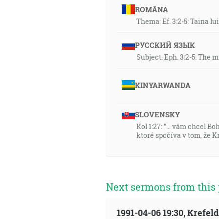
ROMÂNA
Thema: Ef. 3:2-5: Taina lu
РУССКИЙ ЯЗЫК
Subject: Eph. 3:2-5: The 
KINYARWANDA
SLOVENSKY
Kol 1:27: "… vám chcel Bo
ktoré spočíva v tom, že Kr
Next sermons from this 
1991-04-06 19:30, Krefe