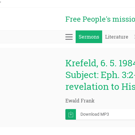
'
Free People's missi
Sermons
Literature
Krefeld, 6. 5. 198
Subject: Eph. 3
revelation to Hi
Ewald Frank
Download MP3