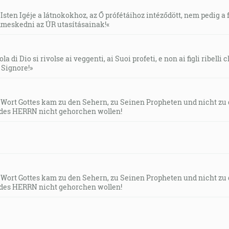
Isten Igéje a látnokokhoz, az Ő prófétáihoz intéződött, nem pedig a f
meskedni az ÚR utasításainak!«
la di Dio si rivolse ai veggenti, ai Suoi profeti, e non ai figli ribelli
l Signore!»
s Wort Gottes kam zu den Sehern, zu Seinen Propheten und nicht zu
des HERRN nicht gehorchen wollen!
s Wort Gottes kam zu den Sehern, zu Seinen Propheten und nicht zu
des HERRN nicht gehorchen wollen!