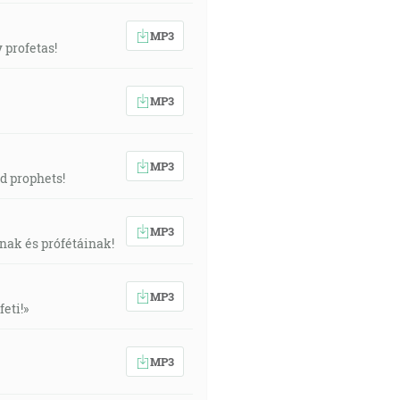
MP3
 profetas!
MP3
MP3
d prophets!
MP3
inak és prófétáinak!
MP3
feti!»
MP3