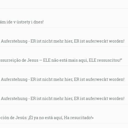
ám ide v ústrety i dnes!
 Auferstehung - ER ist nicht mehr hier, ER ist auferweckt worden!
essurreição de Jesus — ELE não está mais aqui, ELE ressuscitou!”
 Auferstehung - ER ist nicht mehr hier, ER ist auferweckt worden!
 Auferstehung - ER ist nicht mehr hier, ER ist auferweckt worden!
ción de Jesús: ¡Él ya no está aquí, Ha resucitado!»