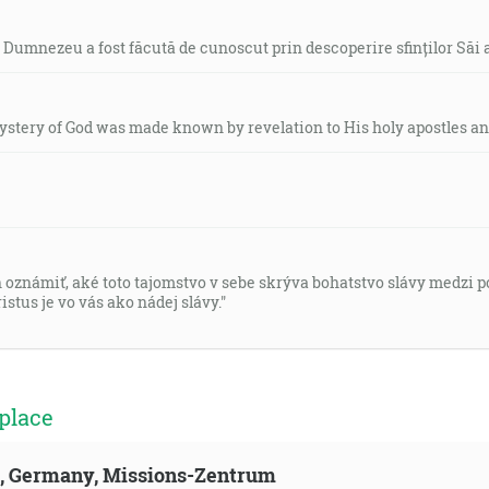
i Dumnezeu a fost făcută de cunoscut prin descoperire sfinților Săi ap
mystery of God was made known by revelation to His holy apostles an
h oznámiť, aké toto tajomstvo v sebe skrýva bohatstvo slávy medzi 
istus je vo vás ako nádej slávy."
place
ld, Germany, Missions-Zentrum