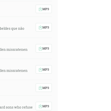
MP3
MP3
rebeldes que não
MP3
 den missratenen
MP3
 den missratenen
MP3
MP3
ward sons who refuse