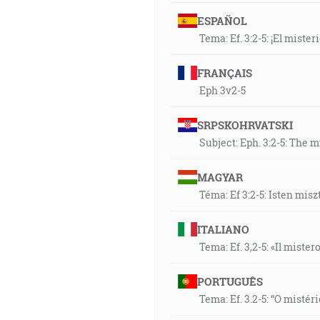
ESPAÑOL
Tema: Ef. 3:2-5: ¡El miste
FRANÇAIS
Eph 3v2-5
SRPSKOHRVATSKI
Subject: Eph. 3:2-5: The 
MAGYAR
Téma: Ef 3:2-5: Isten misz
ITALIANO
Tema: Ef. 3,2-5: «Il mister
PORTUGUÊS
Tema: Ef. 3.2-5: “O mistér