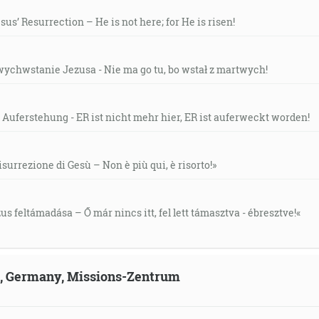
us’ Resurrection – He is not here; for He is risen!
wychwstanie Jezusa - Nie ma go tu, bo wstał z martwych!
 Auferstehung - ER ist nicht mehr hier, ER ist auferweckt worden!
isurrezione di Gesù – Non è più qui, è risorto!»
s feltámadása – Ő már nincs itt, fel lett támasztva - ébresztve!«
ld, Germany, Missions-Zentrum