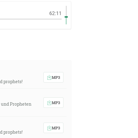
62:11
MP3
d prophets!
MP3
n und Propheten
MP3
d prophets!