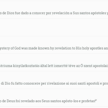
rio de Dios fue dado a conocer por revelación a Sus santos apóstoles y
mystery of God was made known by revelation to His holy apostles an
tériuma kinyilatkoztatás által lett ismertté téve az Ő szent apostola
o di Dio fu fatto conoscere per rivelazione ai suoi santi apostoli e pro
io de Deus foi revelado aos Seus santos apósto-los e profetas!”