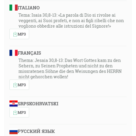
ITALIANO
Tema: Isaia 30,8-13: «La parola di Dio si rivolse ai
veggenti, ai Suoi profeti, e non ai figli ribelli che non
vogliono obbedire alle istruzioni del Signore!»
MP3
FRANÇAIS
Thema: Jesaia 30,8-13: Das Wort Gottes kam zu den
Sehern, zu Seinen Propheten und nicht zu den
missratenen Söhne die den Weisungen des HERRN
nicht gehorchen wollen!
MP3
SRPSKOHRVATSKI
MP3
РУССКИЙ ЯЗЫК