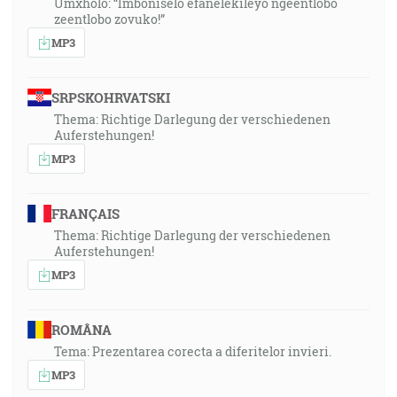
Umxholo: “Imboniselo efanelekileyo ngeentlobo
zeentlobo zovuko!”
MP3
SRPSKOHRVATSKI
Thema: Richtige Darlegung der verschiedenen
Auferstehungen!
MP3
FRANÇAIS
Thema: Richtige Darlegung der verschiedenen
Auferstehungen!
MP3
ROMÂNA
Tema: Prezentarea corecta a diferitelor invieri.
MP3