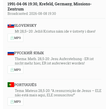
1991-04-06 19:30, Krefeld, Germany, Missions-
Zentrum
Broadcasted: 2026-08-08 19:30
SLOVENSKY
Mt 28,5–20: Ježiš Kristus nám ide v ústrety i dnes!
MP3
РУССКИЙ ЯЗЫК
Thema: Math. 28,5-20: Jesu Auferstehung - ER ist
nicht mehr hier, ER ist auferweckt worden!
MP3
PORTUGUÊS
Tema: Mateus 28,5-20: “A ressurreição de Jesus — ELE
não está mais aqui, ELE ressuscitou!”
MP3