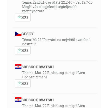
Téma: Ézs.55:1-5 és Máté 22:2-10 + Jel. 19:7-10
Meghivás a legjelentöségteljesebb
mennyegzöre
MP3
ČESKY
Téma: Mt 22 "Pozvání na největší svatební
hostinu".
MP3
SRPSKOHRVATSKI
Thema: Mat. 22 Einladung zum größten
Hochzeitsmahl
MP3
SRPSKOHRVATSKI
Thema: Mat. 22 Einladung zum größten