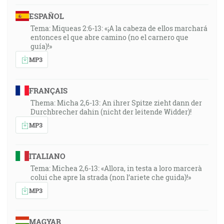
ESPAÑOL
Tema: Miqueas 2:6-13: «¡A la cabeza de ellos marchará
entonces el que abre camino (no el carnero que
guía)!»
MP3
FRANÇAIS
Thema: Micha 2,6-13: An ihrer Spitze zieht dann der
Durchbrecher dahin (nicht der leitende Widder)!
MP3
ITALIANO
Tema: Michea 2,6-13: «Allora, in testa a loro marcerà
colui che apre la strada (non l’ariete che guida)!»
MP3
MAGYAR