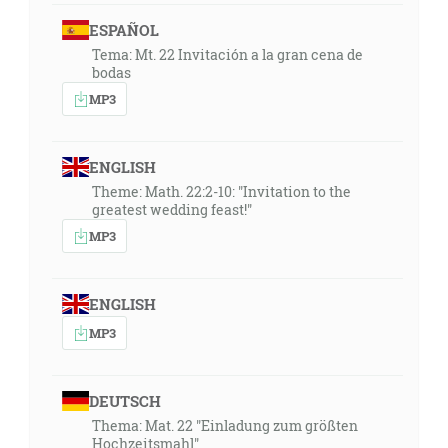
ESPAÑOL
Tema: Mt. 22 Invitación a la gran cena de
bodas
MP3
ENGLISH
Theme: Math. 22:2-10: "Invitation to the
greatest wedding feast!"
MP3
ENGLISH
MP3
DEUTSCH
Thema: Mat. 22 "Einladung zum größten
Hochzeitsmahl"