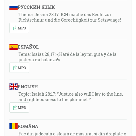
РУССКИЙ ЯЗЫК
Thema: Jesaia 28,17: ICH mache das Recht zur
Richtschnur und die Gerechtigkeit zur Setzwaage!
MP3
ESPAÑOL
Tema: Isaías 28,17: «¡Haré de la ley mi guía y de la
justicia mi balanza!»
MP3
ENGLISH
Topic: Isaiah 28:17: “Justice also will I lay to the line,
and righteousness to the plummet.!”
MP3
ROMÂNA
Fac din judecată o sfoară de măsurat și din dreptate o