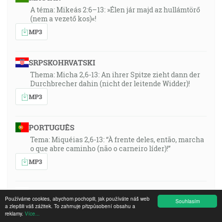
A téma: Mikeás 2:6–13: »Élen jár majd az hullámtörő
(nem a vezető kos)«!
MP3
SRPSKOHRVATSKI
Thema: Micha 2,6-13: An ihrer Spitze zieht dann der
Durchbrecher dahin (nicht der leitende Widder)!
MP3
PORTUGUÊS
Tema: Miquéias 2,6-13: “À frente deles, então, marcha
o que abre caminho (não o carneiro líder)!”
MP3
POLSKI
Používáme cookies, abychom pochopili, jak používáte náš web
Souhlasím
Thema: Micha 2,6-13: An ihrer Spitze zieht dann der
a zlepšili váš zážitek. To zahrnuje přizpůsobení obsahu a
Durchbrecher dahin (nicht der leitende Widder)!
reklamy.
Více...