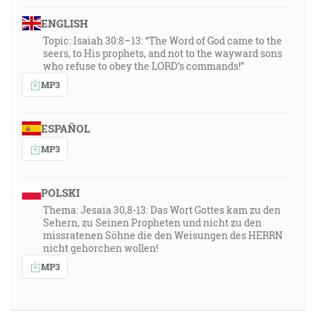
ENGLISH
Topic: Isaiah 30:8–13: “The Word of God came to the
seers, to His prophets, and not to the wayward sons
who refuse to obey the LORD’s commands!”
MP3
ESPAÑOL
MP3
POLSKI
Thema: Jesaia 30,8-13: Das Wort Gottes kam zu den
Sehern, zu Seinen Propheten und nicht zu den
missratenen Söhne die den Weisungen des HERRN
nicht gehorchen wollen!
MP3