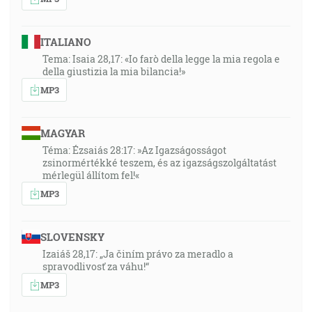
ITALIANO
Tema: Isaia 28,17: «Io farò della legge la mia regola e
della giustizia la mia bilancia!»
MP3
MAGYAR
Téma: Ézsaiás 28:17: »Az Igazságosságot
zsinormértékké teszem, és az igazságszolgáltatást
mérlegül állítom fel!«
MP3
SLOVENSKY
Izaiáš 28,17: „Ja činím právo za meradlo a
spravodlivosť za váhu!“
MP3