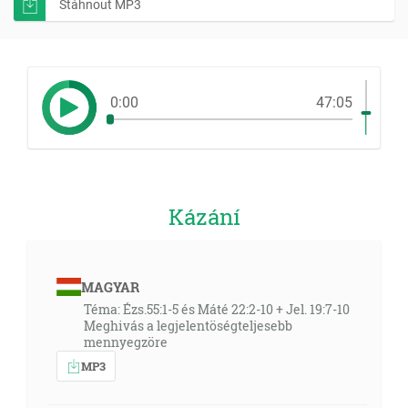
Stáhnout MP3
0:00
47:05
Kázání
MAGYAR
Téma: Ézs.55:1-5 és Máté 22:2-10 + Jel. 19:7-10
Meghivás a legjelentöségteljesebb
mennyegzöre
MP3