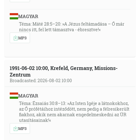
MAGYAR
Téma: Máté 28:5–20: »A Jézus feltámadása – Ő már
nincs itt, fel lett támasztva - ébresztve!«
MP3
1991-06-02 10:00, Krefeld, Germany, Missions-
Zentrum
Broadcasted: 2026-08-02 10:00
MAGYAR
Téma: Ézsaiás 30:8–13: »Az Isten Igéje a látnokokhoz,
az Ő prófétáihoz intéződött, nem pedig a félresikerült
fiakhoz, akik nem akarnak engedelmeskedni az ÚR
utasításainak!«
MP3