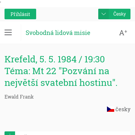
'
Přihlásit
Česky
A
+
Svobodná lidová misie
Krefeld, 5. 5. 1984 / 19:30
Téma: Mt 22 "Pozvání na
největší svatební hostinu".
Ewald Frank
česky