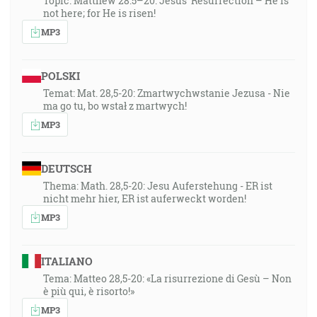
Topic: Matthew 28:5–20: Jesus’ Resurrection – He is
not here; for He is risen!
MP3
POLSKI
Temat: Mat. 28,5-20: Zmartwychwstanie Jezusa - Nie
ma go tu, bo wstał z martwych!
MP3
DEUTSCH
Thema: Math. 28,5-20: Jesu Auferstehung - ER ist
nicht mehr hier, ER ist auferweckt worden!
MP3
ITALIANO
Tema: Matteo 28,5-20: «La risurrezione di Gesù – Non
è più qui, è risorto!»
MP3