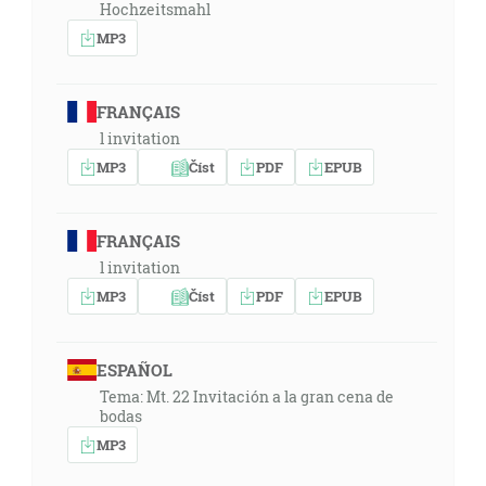
Hochzeitsmahl
MP3
FRANÇAIS
l invitation
MP3
Číst
PDF
EPUB
FRANÇAIS
l invitation
MP3
Číst
PDF
EPUB
ESPAÑOL
Tema: Mt. 22 Invitación a la gran cena de
bodas
MP3