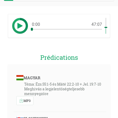
0:00
47:07
Prédications
MAGYAR
Téma: Ézs.55:1-5 és Máté 22:2-10 + Jel. 19:7-10
Meghivás a legjelentöségteljesebb
mennyegzöre
MP3