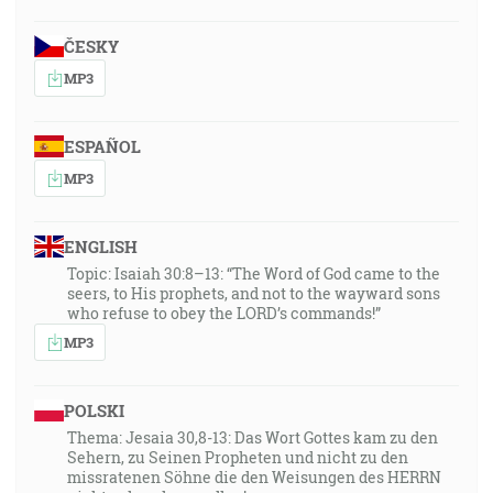
ČESKY
MP3
ESPAÑOL
MP3
ENGLISH
Topic: Isaiah 30:8–13: “The Word of God came to the
seers, to His prophets, and not to the wayward sons
who refuse to obey the LORD’s commands!”
MP3
POLSKI
Thema: Jesaia 30,8-13: Das Wort Gottes kam zu den
Sehern, zu Seinen Propheten und nicht zu den
missratenen Söhne die den Weisungen des HERRN