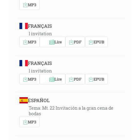
MP3
FRANÇAIS
l invitation
MP3
Lire
PDF
EPUB
FRANÇAIS
l invitation
MP3
Lire
PDF
EPUB
ESPAÑOL
Tema: Mt. 22 Invitación a la gran cena de
bodas
MP3