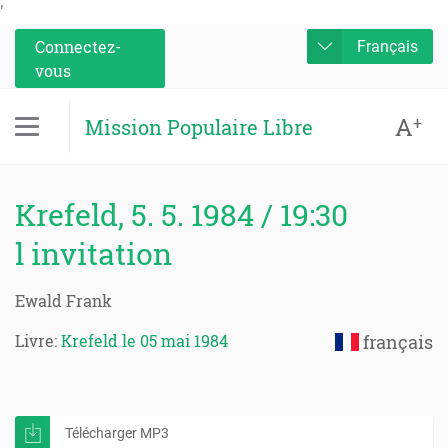
'
Connectez-
Français
vous
A
+
Mission Populaire Libre
Krefeld, 5. 5. 1984 / 19:30
l invitation
Ewald Frank
Livre:
Krefeld le 05 mai 1984
français
Télécharger MP3