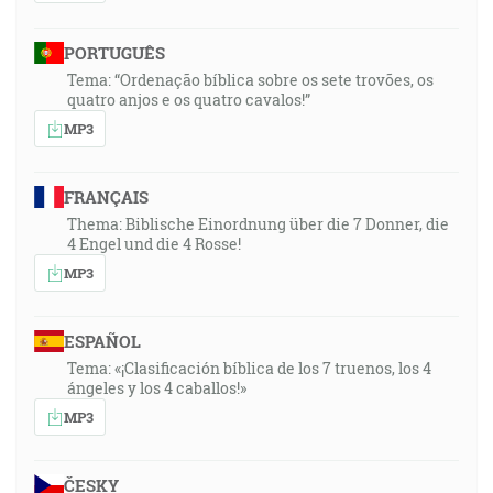
PORTUGUÊS
Tema: “Ordenação bíblica sobre os sete trovões, os
quatro anjos e os quatro cavalos!”
MP3
FRANÇAIS
Thema: Biblische Einordnung über die 7 Donner, die
4 Engel und die 4 Rosse!
MP3
ESPAÑOL
Tema: «¡Clasificación bíblica de los 7 truenos, los 4
ángeles y los 4 caballos!»
MP3
ČESKY