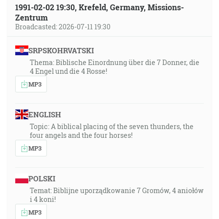
1991-02-02 19:30, Krefeld, Germany, Missions-
Zentrum
Broadcasted: 2026-07-11 19:30
SRPSKOHRVATSKI
Thema: Biblische Einordnung über die 7 Donner, die
4 Engel und die 4 Rosse!
MP3
ENGLISH
Topic: A biblical placing of the seven thunders, the
four angels and the four horses!
MP3
POLSKI
Temat: Biblijne uporządkowanie 7 Gromów, 4 aniołów
i 4 koni!
MP3