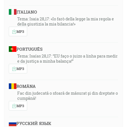
ITALIANO
Tema: Isaia 28,17: «Io farò della legge la mia regola e
della giustizia la mia bilancia!»
MP3
PORTUGUÊS
Tema: Isaías 28,17: “EU faço o juizo a linha para medir
e da justiça a minha balança!”
MP3
ROMÂNA
Fac din judecată o sfoară de măsurat și din dreptate o
cumpănă!
MP3
РУССКИЙ ЯЗЫК