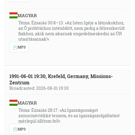
MAGYAR
Téma: Ézsaiás 30:8–13: »Az Isten Igéje a látnokokhoz,
az Ő prófétáihoz intéződött, nem pedig a félresikerült
fiakhoz, akik nem akarnak engedelmeskedni az ÚR
utasításainak!«
MP3
1991-06-01 19:30, Krefeld, Germany, Missions-
Zentrum
Broadcasted: 2026-08-01 19:30
MAGYAR
Téma: Ézsaiás 28:17: »Az Igazságosságot
zsinormértékké teszem, és az igazságszolgáltatást
mérlegül állítom fel!«
MP3