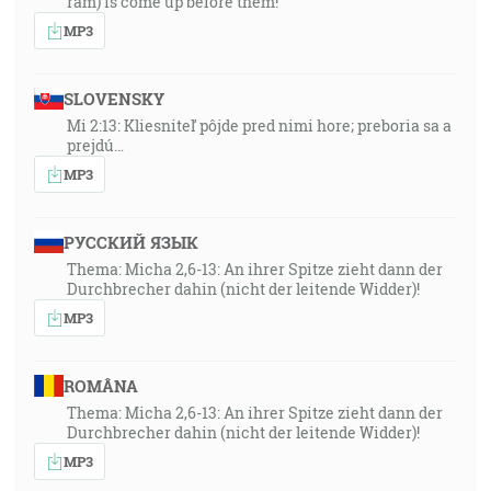
ram) is come up before them!”
MP3
SLOVENSKY
Mi 2:13: Kliesniteľ pôjde pred nimi hore; preboria sa a
prejdú…
MP3
РУССКИЙ ЯЗЫК
Thema: Micha 2,6-13: An ihrer Spitze zieht dann der
Durchbrecher dahin (nicht der leitende Widder)!
MP3
ROMÂNA
Thema: Micha 2,6-13: An ihrer Spitze zieht dann der
Durchbrecher dahin (nicht der leitende Widder)!
MP3