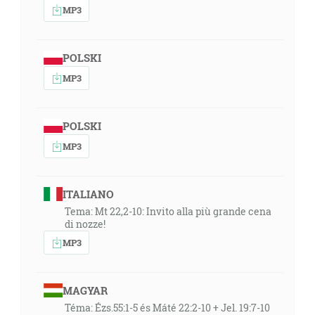
MP3
POLSKI
MP3
POLSKI
MP3
ITALIANO
Tema: Mt 22,2-10: Invito alla più grande cena
di nozze!
MP3
MAGYAR
Téma: Ézs.55:1-5 és Máté 22:2-10 + Jel. 19:7-10