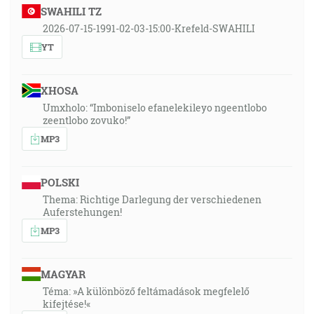
SWAHILI TZ
2026-07-15-1991-02-03-15:00-Krefeld-SWAHILI
YT
XHOSA
Umxholo: “Imboniselo efanelekileyo ngeentlobo
zeentlobo zovuko!”
MP3
POLSKI
Thema: Richtige Darlegung der verschiedenen
Auferstehungen!
MP3
MAGYAR
Téma: »A különböző feltámadások megfelelő
kifejtése!«