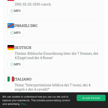
1991-02-02-1930-czech
MP3
SWAHILI DRC
MP3
DEUTSCH
Thema: Biblische Einordnung über die 7 Donner, die
4 Engel und die 4 Rosse!
MP3
ITALIANO
Tema: “Interpretazione biblica dei 7 tuoni, dei 4
angeli e dei 4 cavalli!”
MP3
We use cookies to understand how you use our site and to
Je suis d'accord
improve your experience. This includes personalizing content
and advertising.
Plus...