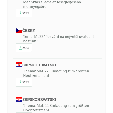
Meghivás a legjelentöségteljesebb
mennyegzöre
MP3
ČESKY
Téma: Mt 22 "Pozvání na největší svatební
hostinu".
MP3
SRPSKOHRVATSKI
Thema: Mat. 22 Einladung zum größten
Hochzeitsmahl
MP3
SRPSKOHRVATSKI
Thema: Mat. 22 Einladung zum größten
Hochzeitsmahl