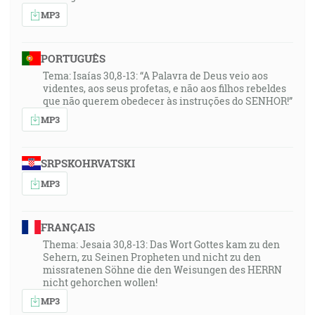
MP3
PORTUGUÊS
Tema: Isaías 30,8-13: “A Palavra de Deus veio aos
videntes, aos seus profetas, e não aos filhos rebeldes
que não querem obedecer às instruções do SENHOR!”
MP3
SRPSKOHRVATSKI
MP3
FRANÇAIS
Thema: Jesaia 30,8-13: Das Wort Gottes kam zu den
Sehern, zu Seinen Propheten und nicht zu den
missratenen Söhne die den Weisungen des HERRN
nicht gehorchen wollen!
MP3