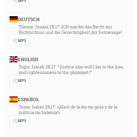
MP3
DEUTSCH
Thema: Jesaia 28,17: ICH mache das Recht zur
Richtschnur und die Gerechtigkeit zur Setzwaage!
MP3
ENGLISH
Topic: Isaiah 28:17: “Justice also will I lay to the line,
and righteousness to the plummet.!”
MP3
ESPAÑOL
Tema: Isaías 28,17: «¡Haré de la ley mi guía y de la
justicia mi balanza!»
MP3