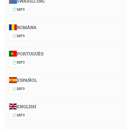
SWAHILI DRC
MP3
ROMÂNA
MP3
PORTUGUÊS
MP3
ESPAÑOL
MP3
ENGLISH
MP3