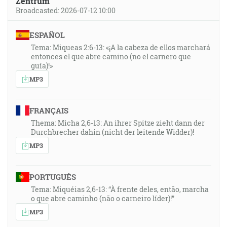
Zentrum
Broadcasted: 2026-07-12 10:00
ESPAÑOL
Tema: Miqueas 2:6-13: «¡A la cabeza de ellos marchará
entonces el que abre camino (no el carnero que
guía)!»
MP3
FRANÇAIS
Thema: Micha 2,6-13: An ihrer Spitze zieht dann der
Durchbrecher dahin (nicht der leitende Widder)!
MP3
PORTUGUÊS
Tema: Miquéias 2,6-13: “À frente deles, então, marcha
o que abre caminho (não o carneiro líder)!”
MP3