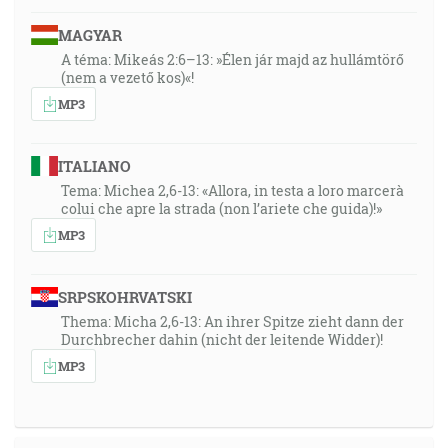
MAGYAR
A téma: Mikeás 2:6–13: »Élen jár majd az hullámtörő
(nem a vezető kos)«!
MP3
ITALIANO
Tema: Michea 2,6-13: «Allora, in testa a loro marcerà
colui che apre la strada (non l’ariete che guida)!»
MP3
SRPSKOHRVATSKI
Thema: Micha 2,6-13: An ihrer Spitze zieht dann der
Durchbrecher dahin (nicht der leitende Widder)!
MP3