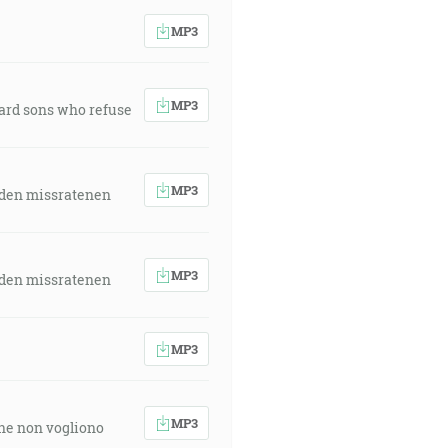
MP3
MP3
ward sons who refuse
MP3
 den missratenen
MP3
 den missratenen
MP3
MP3
 che non vogliono