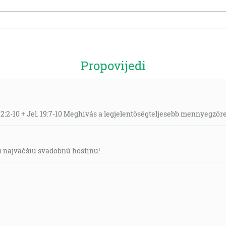
Propovijedi
22:2-10 + Jel. 19:7-10 Meghivás a legjelentöségteljesebb mennyegzör
tú najväčšiu svadobnú hostinu!