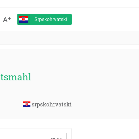
A
+
Srpskohrvatski
itsmahl
srpskohrvatski