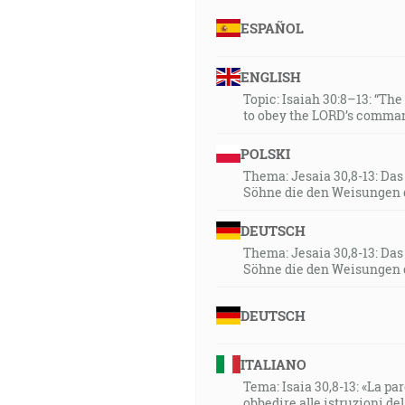
ESPAÑOL
ENGLISH
Topic: Isaiah 30:8–13: “Th
to obey the LORD’s comman
POLSKI
Thema: Jesaia 30,8-13: Da
Söhne die den Weisungen 
DEUTSCH
Thema: Jesaia 30,8-13: Da
Söhne die den Weisungen 
DEUTSCH
ITALIANO
Tema: Isaia 30,8-13: «La paro
obbedire alle istruzioni de