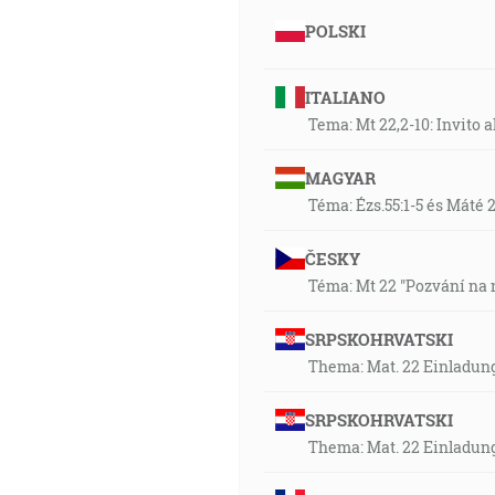
POLSKI
ITALIANO
Tema: Mt 22,2-10: Invito a
MAGYAR
Téma: Ézs.55:1-5 és Máté 
ČESKY
Téma: Mt 22 "Pozvání na n
SRPSKOHRVATSKI
Thema: Mat. 22 Einladun
SRPSKOHRVATSKI
Thema: Mat. 22 Einladun