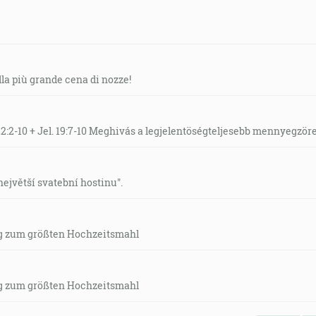
lla più grande cena di nozze!
22:2-10 + Jel. 19:7-10 Meghivás a legjelentöségteljesebb mennyegzör
ejvětší svatební hostinu".
g zum größten Hochzeitsmahl
g zum größten Hochzeitsmahl