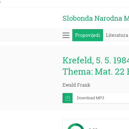
'
Slobonda Narodna M
Propovijedi
Literatura
Krefeld, 5. 5. 198
Thema: Mat. 22
Ewald Frank
Download MP3