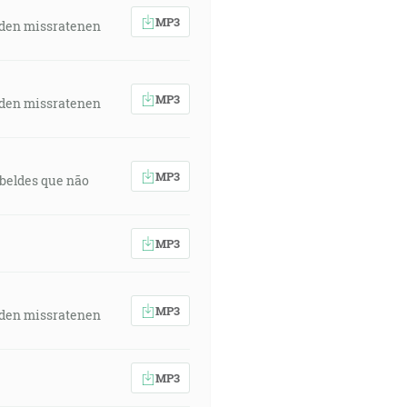
MP3
 den missratenen
MP3
 den missratenen
MP3
rebeldes que não
MP3
MP3
 den missratenen
MP3