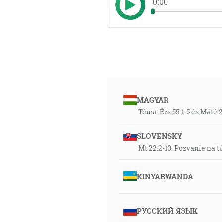
0:00
MAGYAR
Téma: Ézs.55:1-5 és Máté 
SLOVENSKY
Mt 22:2-10: Pozvanie na 
KINYARWANDA
РУССКИЙ ЯЗЫК