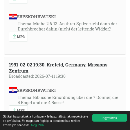
SRPSKOHRVATSKI
Thema: Micha 2,6-13: An ihrer Spitze zieht dann der
Durchbrecher dahin (nicht der leitende Widder)!
MP3
1991-02-02 19:30, Krefeld, Germany, Missions-
Zentrum
Broadcasted: 2026-07-11 19:30
SRPSKOHRVATSKI
Thema: Biblische Einordnung über die 7 Donner, die
4 Engel und die 4 Rosse!
MP3
Sütiket használunk a honlapunk felhasználásának megértésére
Egyetértek
és javítására. Ez magában foglalja a tartalom és a reklám
személyre szabását.
Még több ...
ENGLISH