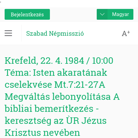
'
Bejelentkezés
Magyar
A
+
Szabad Népmisszió
Krefeld, 22. 4. 1984 / 10:00
Téma: Isten akaratának
cselekvése Mt.7:21-27A
Megváltás lebonyolítása A
bibliai bemerítkezés -
keresztség az ÙR Jézus
Krisztus nevében