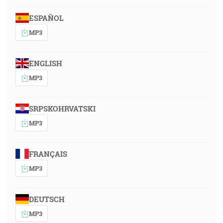
ESPAÑOL
MP3
ENGLISH
MP3
SRPSKOHRVATSKI
MP3
FRANÇAIS
MP3
DEUTSCH
MP3