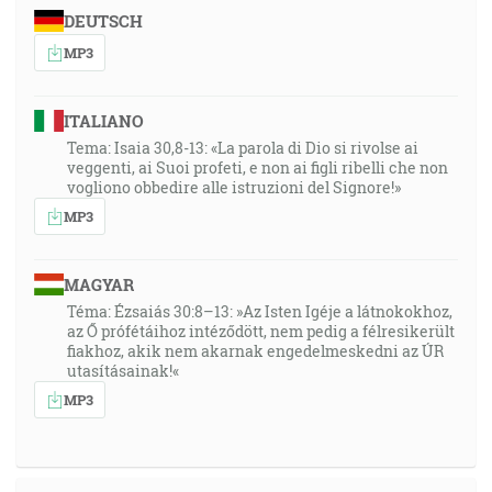
DEUTSCH
MP3
ITALIANO
Tema: Isaia 30,8-13: «La parola di Dio si rivolse ai
veggenti, ai Suoi profeti, e non ai figli ribelli che non
vogliono obbedire alle istruzioni del Signore!»
MP3
MAGYAR
Téma: Ézsaiás 30:8–13: »Az Isten Igéje a látnokokhoz,
az Ő prófétáihoz intéződött, nem pedig a félresikerült
fiakhoz, akik nem akarnak engedelmeskedni az ÚR
utasításainak!«
MP3