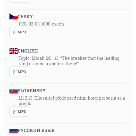
ČESKY
1991-02-03-1000-czech
MP3
ENGLISH
Topic: Micah 2:6–13: “The breaker (not the leading
ram) is come up before them!”
MP3
SLOVENSKY
Mi 2:13: Kliesniteľ pôjde pred nimi hore; preboria sa a
prejdú…
MP3
РУССКИЙ ЯЗЫК