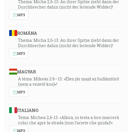
Thema: Micha 2,6-13: An ihrer Spitze zieht dann der
Durchbrecher dahin (nicht der leitende Widder)!
MP3
ROMÂNA
Thema: Micha 2,6-13: An ihrer Spitze zieht dann der
Durchbrecher dahin (nicht der leitende Widder)!
MP3
MAGYAR
A téma: Mikeás 2:6–13: »Élen jár majd az hullámtörő
(nem a vezető kos)«!
MP3
ITALIANO
Tema: Michea 2,6-13: «Allora, in testa a loro marcerà
colui che apre la strada (non l’ariete che guida)!»
MP3