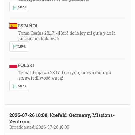
MP3
ESPAÑOL
Tema: Isaías 28,17: «¡Haré de la ley mi guía y de la
justicia mi balanza!»
MP3
POLSKI
Temat: Izajasza 28,17: I uczynię prawo miarą, a
sprawiedliwość wagą!
MP3
2026-07-26 10:00, Krefeld, Germany, Missions-
Zentrum
Broadcasted: 2026-07-26 10:00