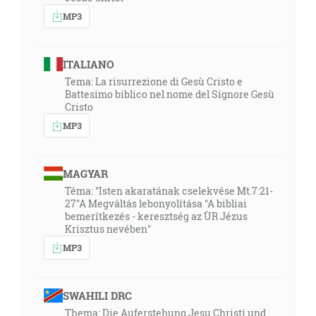
MP3
ITALIANO
Tema: La risurrezione di Gesù Cristo e
Battesimo biblico nel nome del Signore Gesù
Cristo
MP3
MAGYAR
Téma: "Isten akaratának cselekvése Mt.7:21-
27"A Megváltás lebonyolítása "A bibliai
bemerítkezés - keresztség az ÙR Jézus
Krisztus nevében"
MP3
SWAHILI DRC
Thema: Die Auferstehung Jesu Christi und