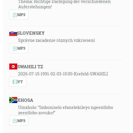
Thema: Richtige Darlegung der verschiedenen
Auferstehungen!
MP3
SLOVENSKY
Správne zaradenie rôznych vzkriesení
MP3
SWAHILI TZ
2026-07-15-1991-02-03-15:00-Krefeld-SWAHILI
YT
XHOSA
Umxholo: “Imboniselo efanelekileyo ngeentlobo
zeentlobo zovuko!”
MP3