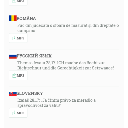
MP3
ROMÂNA
Fac din judecată o sfoară de măsurat și din dreptate o
cumpănă!
MP3
РУССКИЙ ЯЗЫК
Thema: Jesaia 28,17: ICH mache das Recht zur
Richtschnur und die Gerechtigkeit zur Setzwaage!
MP3
SLOVENSKY
Izaiáš 28,17: „Ja činím právo za meradlo a
spravodlivosť za váhu!“
MP3