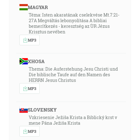
MAGYAR
Téma: Isten akaratának cselekvése Mt.7:21-
27A Megváltás lebonyolítása A bibliai
bemerítkezés - keresztség az ÙR Jézus
Krisztus nevében
MP3
XHOSA
Thema: Die Auferstehung Jesu Christi und
Die biblische Taufe auf den Namen des
HERRN Jesus Christus
MP3
SLOVENSKY
Vzkriesenie Ježiša Krista a Biblický krst v
mene Pána Ježiša Krista
MP3