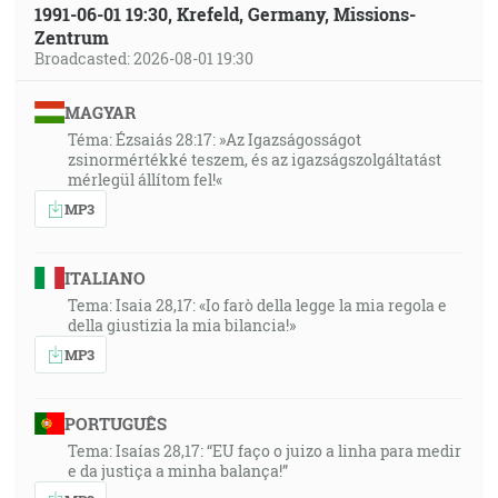
1991-06-01 19:30, Krefeld, Germany, Missions-
Zentrum
Broadcasted: 2026-08-01 19:30
MAGYAR
Téma: Ézsaiás 28:17: »Az Igazságosságot
zsinormértékké teszem, és az igazságszolgáltatást
mérlegül állítom fel!«
MP3
ITALIANO
Tema: Isaia 28,17: «Io farò della legge la mia regola e
della giustizia la mia bilancia!»
MP3
PORTUGUÊS
Tema: Isaías 28,17: “EU faço o juizo a linha para medir
e da justiça a minha balança!”