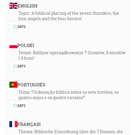
ENGLISH
Topic: A biblical placing of the seven thunders, the
four angels and the four horses!
MP3
POLSKI
Temat: Biblijne uporządkowanie 7 Gromów, 4 aniołów
i 4 koni!
MP3
PORTUGUÊS
Tema: “Ordenação bíblica sobre os sete trovões, os
quatro anjos e os quatro cavalos!”
MP3
FRANÇAIS
Thema: Biblische Einordnung über die 7 Donner, die