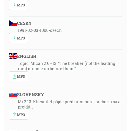
MP3
ČESKY
1991-02-03-1000-czech
MP3
ENGLISH
Topic: Micah 2:6–13: “The breaker (not the leading
ram) is come up before them!”
MP3
SLOVENSKY
Mi 2:13: Kliesniteľ pôjde pred nimi hore; preboria sa a
prejdú…
MP3