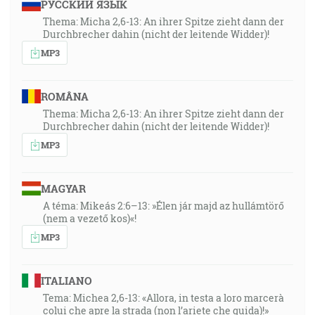
РУССКИЙ ЯЗЫК
Thema: Micha 2,6-13: An ihrer Spitze zieht dann der
Durchbrecher dahin (nicht der leitende Widder)!
MP3
ROMÂNA
Thema: Micha 2,6-13: An ihrer Spitze zieht dann der
Durchbrecher dahin (nicht der leitende Widder)!
MP3
MAGYAR
A téma: Mikeás 2:6–13: »Élen jár majd az hullámtörő
(nem a vezető kos)«!
MP3
ITALIANO
Tema: Michea 2,6-13: «Allora, in testa a loro marcerà
colui che apre la strada (non l’ariete che guida)!»