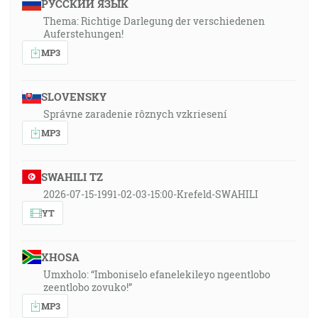
РУССКИЙ ЯЗЫК
Thema: Richtige Darlegung der verschiedenen
Auferstehungen!
MP3
SLOVENSKY
Správne zaradenie rôznych vzkriesení
MP3
SWAHILI TZ
2026-07-15-1991-02-03-15:00-Krefeld-SWAHILI
YT
XHOSA
Umxholo: “Imboniselo efanelekileyo ngeentlobo
zeentlobo zovuko!”
MP3