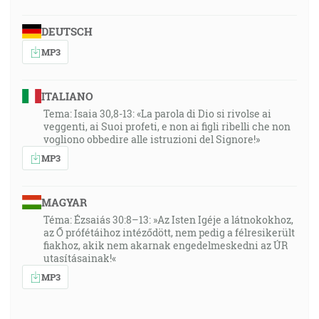
DEUTSCH
MP3
ITALIANO
Tema: Isaia 30,8-13: «La parola di Dio si rivolse ai
veggenti, ai Suoi profeti, e non ai figli ribelli che non
vogliono obbedire alle istruzioni del Signore!»
MP3
MAGYAR
Téma: Ézsaiás 30:8–13: »Az Isten Igéje a látnokokhoz,
az Ő prófétáihoz intéződött, nem pedig a félresikerült
fiakhoz, akik nem akarnak engedelmeskedni az ÚR
utasításainak!«
MP3