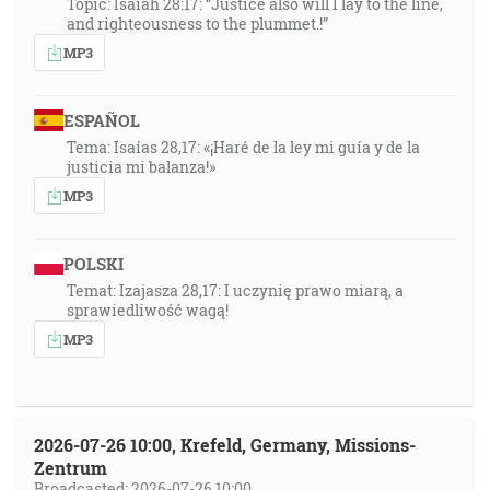
Topic: Isaiah 28:17: “Justice also will I lay to the line,
and righteousness to the plummet.!”
MP3
ESPAÑOL
Tema: Isaías 28,17: «¡Haré de la ley mi guía y de la
justicia mi balanza!»
MP3
POLSKI
Temat: Izajasza 28,17: I uczynię prawo miarą, a
sprawiedliwość wagą!
MP3
2026-07-26 10:00, Krefeld, Germany, Missions-
Zentrum
Broadcasted: 2026-07-26 10:00