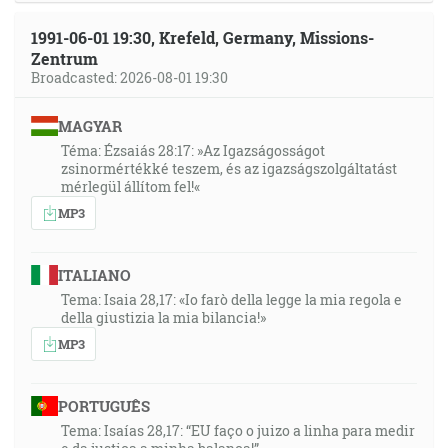
1991-06-01 19:30, Krefeld, Germany, Missions-
Zentrum
Broadcasted: 2026-08-01 19:30
MAGYAR
Téma: Ézsaiás 28:17: »Az Igazságosságot
zsinormértékké teszem, és az igazságszolgáltatást
mérlegül állítom fel!«
MP3
ITALIANO
Tema: Isaia 28,17: «Io farò della legge la mia regola e
della giustizia la mia bilancia!»
MP3
PORTUGUÊS
Tema: Isaías 28,17: “EU faço o juizo a linha para medir