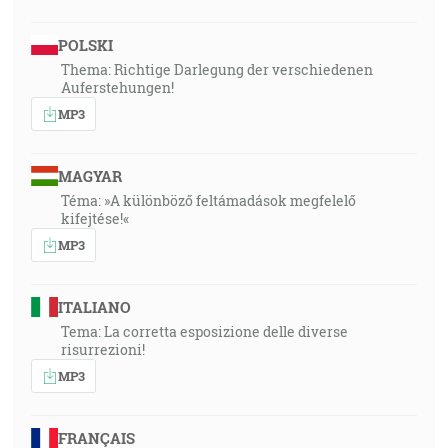
POLSKI
Thema: Richtige Darlegung der verschiedenen
Auferstehungen!
MP3
MAGYAR
Téma: »A különböző feltámadások megfelelő
kifejtése!«
MP3
ITALIANO
Tema: La corretta esposizione delle diverse
risurrezioni!
MP3
FRANÇAIS