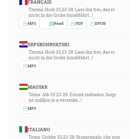
FRANÇAIS
Thema: Hiob 33,23-28: Lass ihn frei, das er
nicht in die Grube hinabfährt...!
MP3
Read
PDF
EPUB
SRPSKOHRVATSKI
Thema: Hiob 33,23-28: Lass ihn frei, das er
nicht in die Grube hinabfährt...!
MP3
MAGYAR
Téma: Jób 33:23-28: Ereszd szabadon, hogy
ne szálljon le a verembe...!
MP3
ITALIANO
Tema: Giobbe 33,23-28: Risparmialo, che non