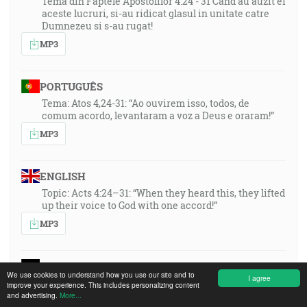
Tema din Faptele Apostolilor 4:24 - 31 Cand au auzit ei
aceste lucruri, si-au ridicat glasul in unitate catre
Dumnezeu si s-au rugat!
MP3
PORTUGUÊS
Tema: Atos 4,24-31: “Ao ouvirem isso, todos, de
comum acordo, levantaram a voz a Deus e oraram!”
MP3
ENGLISH
Topic: Acts 4:24–31: “When they heard this, they lifted
up their voice to God with one accord!”
MP3
DEUTSCH
We use cookies to understand how you use our site and to
I agree
Thema: Apg. 4,24-31: Als jene es vernommen hatten,
improve your experience. This includes personalizing content
erhoben sie einmütig ihre Stimme zu Gott und
and advertising.
More...