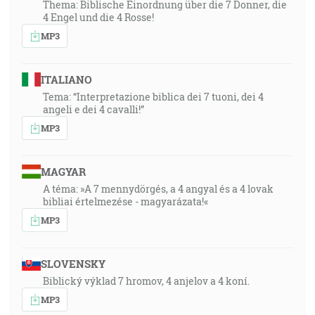
Thema: Biblische Einordnung über die 7 Donner, die
4 Engel und die 4 Rosse!
MP3
ITALIANO
Tema: “Interpretazione biblica dei 7 tuoni, dei 4
angeli e dei 4 cavalli!”
MP3
MAGYAR
A téma: »A 7 mennydörgés, a 4 angyal és a 4 lovak
bibliai értelmezése - magyarázata!«
MP3
SLOVENSKY
Biblický výklad 7 hromov, 4 anjelov a 4 koní.
MP3