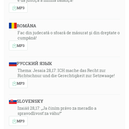
e da justiça a minha balança!”
MP3
ROMÂNA
Fac din judecată o sfoară de măsurat și din dreptate o
cumpănă!
MP3
РУССКИЙ ЯЗЫК
Thema: Jesaia 28,17: ICH mache das Recht zur
Richtschnur und die Gerechtigkeit zur Setzwaage!
MP3
SLOVENSKY
Izaiáš 28,17: „Ja činím právo za meradlo a
spravodlivosť za váhu!“
MP3