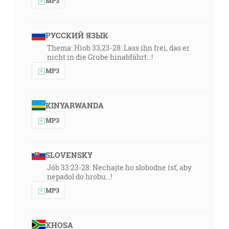
MP3
РУССКИЙ ЯЗЫК
Thema: Hiob 33,23-28: Lass ihn frei, das er
nicht in die Grube hinabfährt...!
MP3
KINYARWANDA
MP3
SLOVENSKY
Jób 33:23-28: Nechajte ho slobodne ísť, aby
nepadol do hrobu…!
MP3
XHOSA