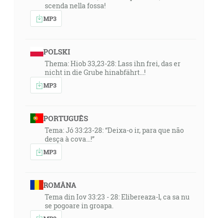
scenda nella fossa!
MP3
POLSKI
Thema: Hiob 33,23-28: Lass ihn frei, das er
nicht in die Grube hinabfährt...!
MP3
PORTUGUÊS
Tema: Jó 33:23-28: “Deixa-o ir, para que não
desça à cova...!”
MP3
ROMÂNA
Tema din Iov 33:23 - 28: Elibereaza-l, ca sa nu
se pogoare in groapa.