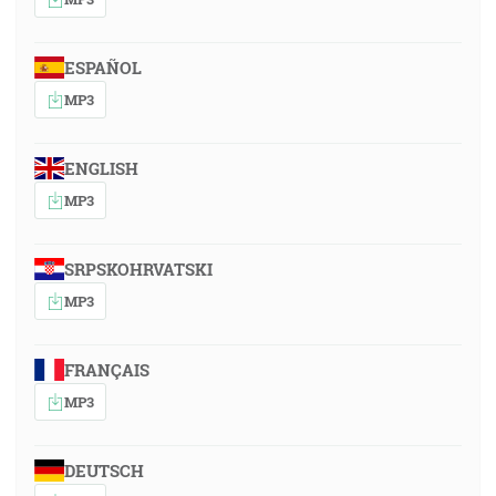
ESPAÑOL
MP3
ENGLISH
MP3
SRPSKOHRVATSKI
MP3
FRANÇAIS
MP3
DEUTSCH