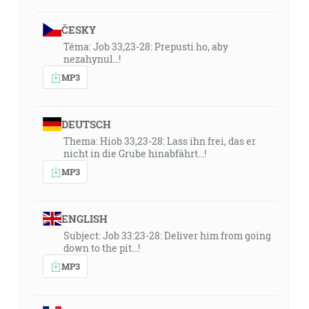
ČESKY
Téma: Job 33,23-28: Prepusti ho, aby
nezahynul...!
MP3
DEUTSCH
Thema: Hiob 33,23-28: Lass ihn frei, das er
nicht in die Grube hinabfährt...!
MP3
ENGLISH
Subject: Job 33:23-28: Deliver him from going
down to the pit...!
MP3