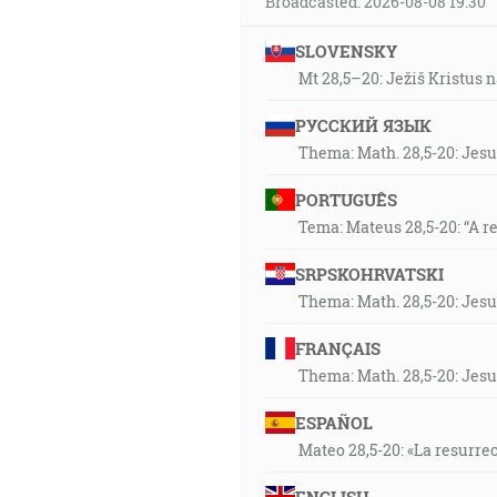
Broadcasted: 2026-08-08 19:30
SLOVENSKY
Mt 28,5–20: Ježiš Kristus n
РУССКИЙ ЯЗЫК
Thema: Math. 28,5-20: Jesu
PORTUGUÊS
Tema: Mateus 28,5-20: “A r
SRPSKOHRVATSKI
Thema: Math. 28,5-20: Jesu
FRANÇAIS
Thema: Math. 28,5-20: Jesu
ESPAÑOL
Mateo 28,5-20: «La resurrec