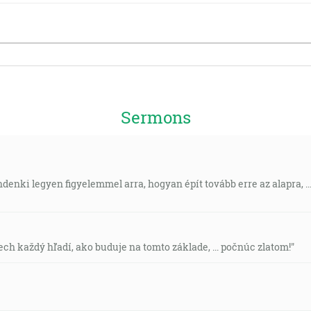
Sermons
ndenki legyen figyelemmel arra, hogyan épít tovább erre az alapra, ..
nech každý hľadí, ako buduje na tomto základe, ... počnúc zlatom!"