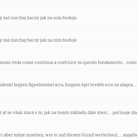
żdy zaś niechaj baczy jak na nim buduje.
żdy zaś niechaj baczy jak na nim buduje.
ognuno veda come continua a costruire su questo fondamento... comi
ndenki legyen figyelemmel arra, hogyan épít tovább erre az alapra, ..
 ať se však stará o to, jak na tomto základu dále staví, ... počínaje zl
der aber möge zusehen, wie er auf diesen Grund weiterbaut, ... ange