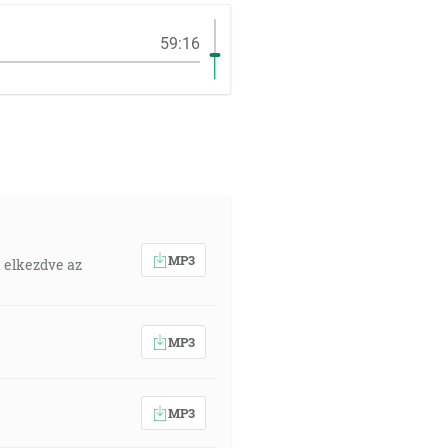
59:16
MP3
. elkezdve az
MP3
MP3