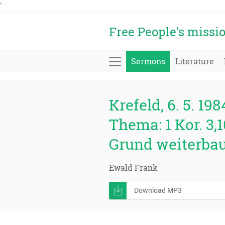
'
Free People's missi
Sermons
Literature
Krefeld, 6. 5. 198
Thema: 1 Kor. 3,
Grund weiterbaut
Ewald Frank
Download MP3