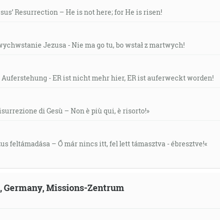
us’ Resurrection – He is not here; for He is risen!
wychwstanie Jezusa - Nie ma go tu, bo wstał z martwych!
 Auferstehung - ER ist nicht mehr hier, ER ist auferweckt worden!
isurrezione di Gesù – Non è più qui, è risorto!»
s feltámadása – Ő már nincs itt, fel lett támasztva - ébresztve!«
ld, Germany, Missions-Zentrum