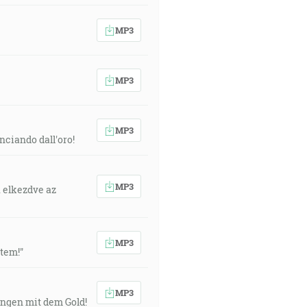
MP3
MP3
MP3
nciando dall'oro!
MP3
. elkezdve az
MP3
atem!"
MP3
fangen mit dem Gold!