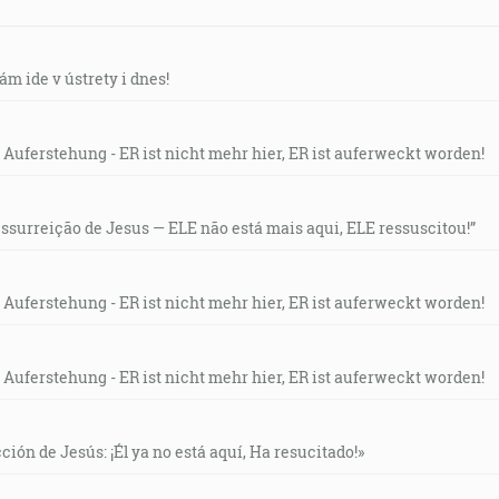
ám ide v ústrety i dnes!
 Auferstehung - ER ist nicht mehr hier, ER ist auferweckt worden!
essurreição de Jesus — ELE não está mais aqui, ELE ressuscitou!”
 Auferstehung - ER ist nicht mehr hier, ER ist auferweckt worden!
 Auferstehung - ER ist nicht mehr hier, ER ist auferweckt worden!
ción de Jesús: ¡Él ya no está aquí, Ha resucitado!»