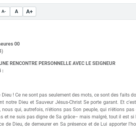
A+
A
A-
 heures 00
4)
 UNE RENCONTRE PERSONNELLE AVEC LE SEIGNEUR
 :
de Dieu ! Ce ne sont pas seulement des mots, ce sont des faits d
nt notre Dieu et Sauveur Jésus-Christ Se porte garant. Et c'
, nous qui, autrefois, n'étions pas Son peuple, qui n'étions p
 et ne suis pas digne de Sa grâce– mais malgré, tout il est si b
âce de Dieu, de demeurer en Sa présence et de Lui apporter l'h