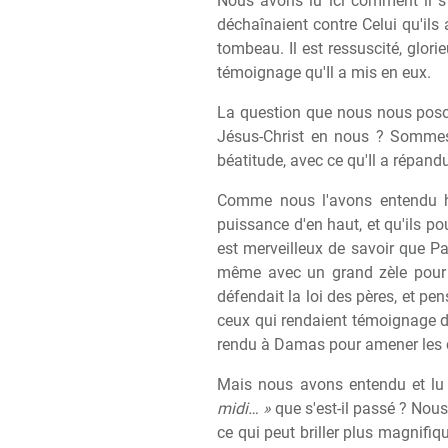
Nous avons lu ici comment il s'
déchaînaient contre Celui qu'ils
tombeau. Il est ressuscité, glorie
témoignage qu'Il a mis en eux.
La question que nous nous poson
Jésus-Christ en nous ? Sommes-
béatitude, avec ce qu'Il a répandu
Comme nous l'avons entendu hier
puissance d'en haut, et qu'ils po
est merveilleux de savoir que Pa
même avec un grand zèle pour la
défendait la loi des pères, et pen
ceux qui rendaient témoignage de ce
rendu à Damas pour amener les cro
Mais nous avons entendu et lu q
midi… »
que s'est-il passé ? Nous 
ce qui peut briller plus magnifi