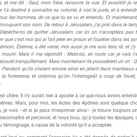
 et me dit : Saul, mon frère, recouvre la vue. Et aussitôt je re
e t'a destiné à connaître sa volonté, à voir le juste, et à enten
ous les hommes, de ce que tu as vu et entendu. Et maintenant, 
invoquant son nom. De retour à Jérusalem, j'ai prié dans le temp
 Dépêche-toi de quitter Jérusalem, car ici on n'acceptera pa
en que c'est moi qui ai fait jeter en prison et fouetter dans les
oin, Étienne, a été versé, moi aussi je me suis tenu là, et j'y ai 
mourir. Mais il me répondit : Mets-toi, en route car je vais t'
t écouté tranquillement. Mais maintenant ils poussèrent un cri :
ie. Pendant qu'ils criaient encore ainsi en jetant leurs manteaux
ans la forteresse, et ordonna qu'on l'interrogeât à coup de fouet
.
est chère. Il n'y aurait rien à ajouter à ce que nous avons enten
êmes. Mais, pour moi, les Actes des Apôtres sont quelque cho
s, je vois –et si je peux m'exprimer ainsi– je trouve toujours u
reconnaître et percevoir, et nous tous, qu'à toutes les époques, 
 témoignage, à cause de la volonté qu'il a acceptée.