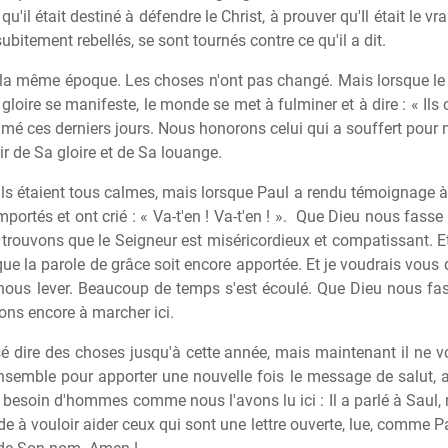
l était destiné à défendre le Christ, à prouver qu'Il était le vrai
subitement rebellés, se sont tournés contre ce qu'il a dit.
a même époque. Les choses n'ont pas changé. Mais lorsque le 
loire se manifeste, le monde se met à fulminer et à dire : « Ils o
rimé ces derniers jours. Nous honorons celui qui a souffert pour
r de Sa gloire et de Sa louange.
ils étaient tous calmes, mais lorsque Paul a rendu témoignage à 
mportés et ont crié : « Va-t'en ! Va-t'en ! ».
Que Dieu nous fasse l
trouvons que le Seigneur est miséricordieux et compatissant. Et
que la parole de grâce soit encore apportée. Et je voudrais vous
nous lever. Beaucoup de temps s'est écoulé. Que Dieu nous fass
ons encore à marcher ici.
sé dire des choses jusqu'à cette année, mais maintenant il ne vo
semble pour apporter une nouvelle fois le message de salut, af
l a besoin d'hommes comme nous l'avons lu ici : Il a parlé à Saul,
de à vouloir aider ceux qui sont une lettre ouverte, lue, comme Pa