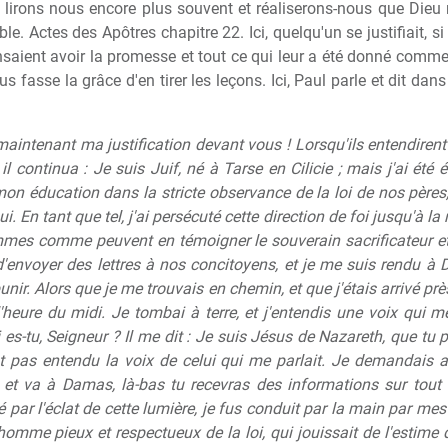
les lirons nous encore plus souvent et réaliserons-nous que Dieu
. Actes des Apôtres chapitre 22. Ici, quelqu'un se justifiait, s
saient avoir la promesse et tout ce qui leur a été donné comme
 fasse la grâce d'en tirer les leçons. Ici, Paul parle et dit dan
aintenant ma justification devant vous ! Lorsqu'ils entendirent q
 il continua : Je suis Juif, né à Tarse en Cilicie ; mais j'ai été é
on éducation dans la stricte observance de la loi de nos pères, 
. En tant que tel, j'ai persécuté cette direction de foi jusqu'à la
mes comme peuvent en témoigner le souverain sacrificateur et t
envoyer des lettres à nos concitoyens, et je me suis rendu à 
unir. Alors que je me trouvais en chemin, et que j'étais arrivé p
heure du midi. Je tombai à terre, et j'entendis une voix qui me
i es-tu, Seigneur ? Il me dit : Je suis Jésus de Nazareth, que 
nt pas entendu la voix de celui qui me parlait. Je demandais al
 et va à Damas, là-bas tu recevras des informations sur tout c
ar l'éclat de cette lumière, je fus conduit par la main par mes 
mme pieux et respectueux de la loi, qui jouissait de l'estime de