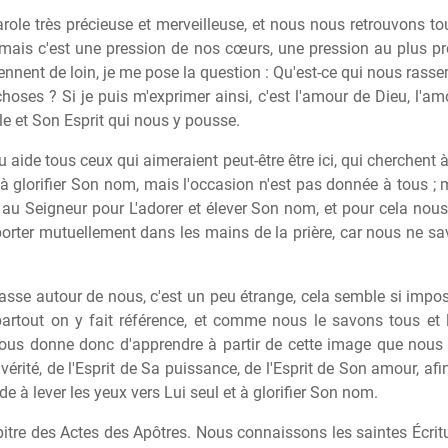
ole très précieuse et merveilleuse, et nous nous retrouvons t
, mais c'est une pression de nos cœurs, une pression au plus
iennent de loin, je me pose la question : Qu'est-ce qui nous ras
hoses ? Si je puis m'exprimer ainsi, c'est l'amour de Dieu, l'a
ole et Son Esprit qui nous y pousse.
 aide tous ceux qui aimeraient peut-être être ici, qui cherchent à
 à glorifier Son nom, mais l'occasion n'est pas donnée à tous 
ir au Seigneur pour L'adorer et élever Son nom, et pour cela nou
 porter mutuellement dans les mains de la prière, car nous ne 
sse autour de nous, c'est un peu étrange, cela semble si impossi
 partout on y fait référence, et comme nous le savons tous et
us donne donc d'apprendre à partir de cette image que nous p
e vérité, de l'Esprit de Sa puissance, de l'Esprit de Son amour, af
e à lever les yeux vers Lui seul et à glorifier Son nom.
pitre des Actes des Apôtres. Nous connaissons les saintes Écritu