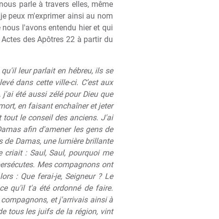
 nous parle à travers elles, même
i je peux m'exprimer ainsi au nom
 nous l'avons entendu hier et qui
s Actes des Apôtres 22 à partir du
u'il leur parlait en hébreu, ils se
levé dans cette ville-ci. C’est aux
j'ai été aussi zélé pour Dieu que
 mort, en faisant enchaîner et jeter
out le conseil des anciens. J'ai
Damas afin d'amener les gens de
rès de Damas, une lumière brillante
 criait : Saul, Saul, pourquoi me
tu persécutes. Mes compagnons ont
ors : Que ferai-je, Seigneur ? Le
e qu'il t'a été ordonné de faire.
compagnons, et j'arrivais ainsi à
 tous les juifs de la région, vint