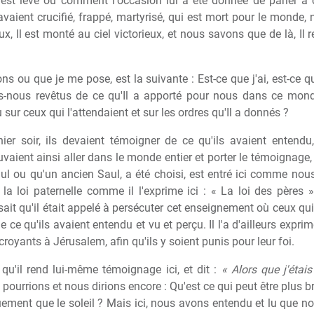
est levé ou comment l'occasion lui a été donnée de parler à 
 avaient crucifié, frappé, martyrisé, qui est mort pour le mond
ux, Il est monté au ciel victorieux, et nous savons que de là, Il
s ou que je me pose, est la suivante : Est-ce que j'ai, est-ce
nous revêtus de ce qu'Il a apporté pour nous dans ce monde 
 sur ceux qui l'attendaient et sur les ordres qu'Il a donnés ?
 soir, ils devaient témoigner de ce qu'ils avaient entendu, 
uvaient ainsi aller dans le monde entier et porter le témoignage
ul ou qu'un ancien Saul, a été choisi, est entré ici comme nou
 loi paternelle comme il l'exprime ici : « La loi des pères »
sait qu'il était appelé à persécuter cet enseignement où ceux qui 
 qu'ils avaient entendu et vu et perçu. Il l'a d'ailleurs exprimé i
yants à Jérusalem, afin qu'ils y soient punis pour leur foi.
u'il rend lui-même témoignage ici, et dit :
« Alors que j'étai
pourrions et nous dirions encore : Qu'est ce qui peut être plus bri
quement que le soleil ? Mais ici, nous avons entendu et lu que n