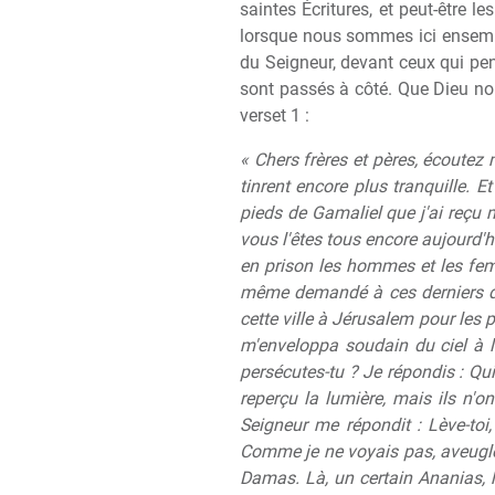
saintes Écritures, et peut-être 
lorsque nous sommes ici ensemble
du Seigneur, devant ceux qui pen
sont passés à côté. Que Dieu nous
verset 1 :
« Chers frères et pères, écoutez m
tinrent encore plus tranquille. Et
pieds de Gamaliel que j'ai reçu m
vous l'êtes tous encore aujourd'hui
en prison les hommes et les fem
même demandé à ces derniers d'
cette ville à Jérusalem pour les p
m'enveloppa soudain du ciel à l'
persécutes-tu ? Je répondis : Qu
reperçu la lumière, mais ils n'o
Seigneur me répondit : Lève-toi,
Comme je ne voyais pas, aveuglé p
Damas. Là, un certain Ananias, ho