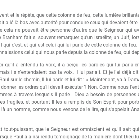
ent et le répète, que cette colonne de feu, cette lumière brillan
it allé là-bas avec autorité pour conduire ceux qui devaient être pu
e cela ne pouvait être personne d'autre que le Seigneur qui avai
ère Branham fait si souvent remarquer qu’un israélite, un Juif, lo
 qui c'est, et qui est celui qui lui parle de cette colonne de feu.
naissions celui qui nous parle depuis la colonne de feu, oui dep
qu’il a entendu la voix, il a perçu les paroles qui lui parlaien
mais ils n'entendaient pas la voix. Il lui parlait. Et je l'ai dé
Saul sur le chemin, Il lui parle et lui dit : « Maintenant, va à Dam
ui donner les ordres qu'il devait exécuter ? Non. Comme nous l'en
hommes à travers lesquels Il parle ! Dieu a besoin de personnes
s fragiles, et pourtant Il les a remplis de Son Esprit pour porte
it là un homme, comme nous venons de le lire, qui s'appelait Anan
tout-puissant, que le Seigneur est omniscient et qu'Il sait qui 
lorsque Paul a ainsi rendu témoignage de la manière dont Dieu lu