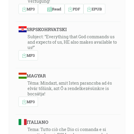
Verfügung!
MP3
Read
PDF
EPUB
SRPSKOHRVATSKI
Subject: “Everything that God commands us
and expects of us, HE also makes available to
us!”
MP3
MAGYAR
Téma: Mindazt, amit Isten parancsba ad és
elvár tőlünk, azt Ő a rendelkezésünkre is
bocsátja!
MP3
ITALIANO
Tema: Tutto ciò che Dio ci comanda e si