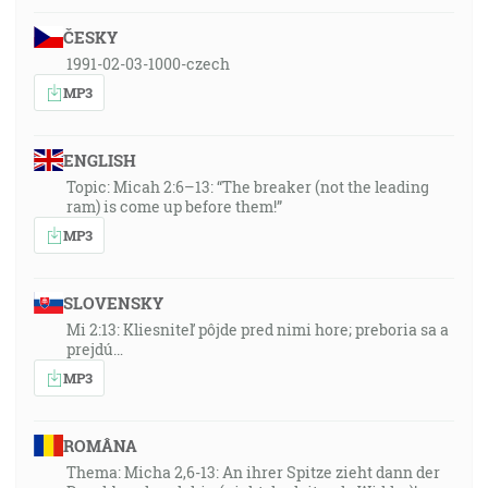
ČESKY
1991-02-03-1000-czech
MP3
ENGLISH
Topic: Micah 2:6–13: “The breaker (not the leading
ram) is come up before them!”
MP3
SLOVENSKY
Mi 2:13: Kliesniteľ pôjde pred nimi hore; preboria sa a
prejdú…
MP3
ROMÂNA
Thema: Micha 2,6-13: An ihrer Spitze zieht dann der