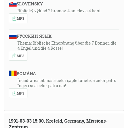
SLOVENSKY
Biblický výklad 7 hromov, 4 anjelov a 4 koní.
MP3
РУССКИЙ ЯЗЫК
Thema: Biblische Einordnung über die 7 Donner, die
4 Engel und die 4 Rosse!
MP3
ROMÂNA
Încadrarea biblică a celor șapte tunete, a celor patru
îngeri și a celor patru cai!
MP3
1991-03-03 15:00, Krefeld, Germany, Missions-
Zentrum