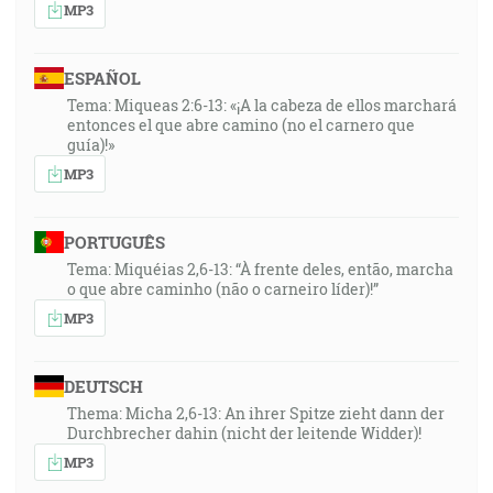
MP3
ESPAÑOL
Tema: Miqueas 2:6-13: «¡A la cabeza de ellos marchará
entonces el que abre camino (no el carnero que
guía)!»
MP3
PORTUGUÊS
Tema: Miquéias 2,6-13: “À frente deles, então, marcha
o que abre caminho (não o carneiro líder)!”
MP3
DEUTSCH
Thema: Micha 2,6-13: An ihrer Spitze zieht dann der
Durchbrecher dahin (nicht der leitende Widder)!
MP3