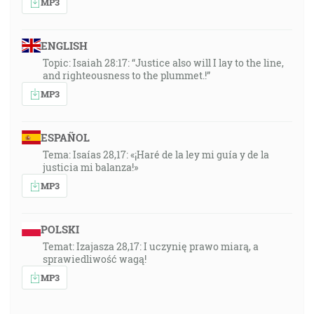
MP3
ENGLISH
Topic: Isaiah 28:17: “Justice also will I lay to the line,
and righteousness to the plummet.!”
MP3
ESPAÑOL
Tema: Isaías 28,17: «¡Haré de la ley mi guía y de la
justicia mi balanza!»
MP3
POLSKI
Temat: Izajasza 28,17: I uczynię prawo miarą, a
sprawiedliwość wagą!
MP3