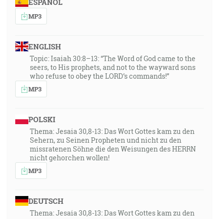
ESPAÑOL
MP3
ENGLISH
Topic: Isaiah 30:8–13: “The Word of God came to the
seers, to His prophets, and not to the wayward sons
who refuse to obey the LORD’s commands!”
MP3
POLSKI
Thema: Jesaia 30,8-13: Das Wort Gottes kam zu den
Sehern, zu Seinen Propheten und nicht zu den
missratenen Söhne die den Weisungen des HERRN
nicht gehorchen wollen!
MP3
DEUTSCH
Thema: Jesaia 30,8-13: Das Wort Gottes kam zu den