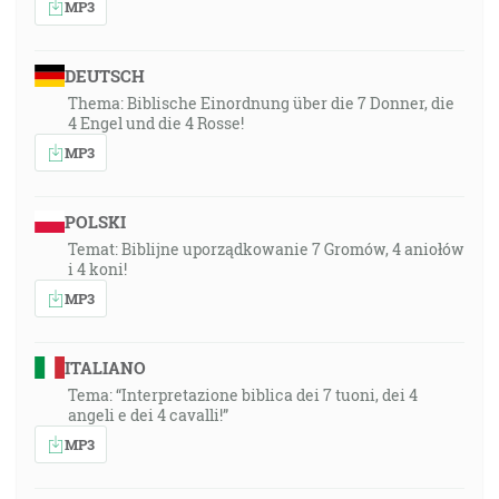
MP3
DEUTSCH
Thema: Biblische Einordnung über die 7 Donner, die
4 Engel und die 4 Rosse!
MP3
POLSKI
Temat: Biblijne uporządkowanie 7 Gromów, 4 aniołów
i 4 koni!
MP3
ITALIANO
Tema: “Interpretazione biblica dei 7 tuoni, dei 4
angeli e dei 4 cavalli!”
MP3