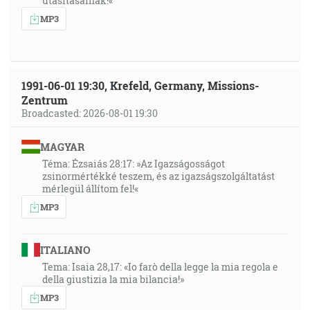
utasításainak!«
MP3
1991-06-01 19:30, Krefeld, Germany, Missions-
Zentrum
Broadcasted: 2026-08-01 19:30
MAGYAR
Téma: Ézsaiás 28:17: »Az Igazságosságot
zsinormértékké teszem, és az igazságszolgáltatást
mérlegül állítom fel!«
MP3
ITALIANO
Tema: Isaia 28,17: «Io farò della legge la mia regola e
della giustizia la mia bilancia!»
MP3