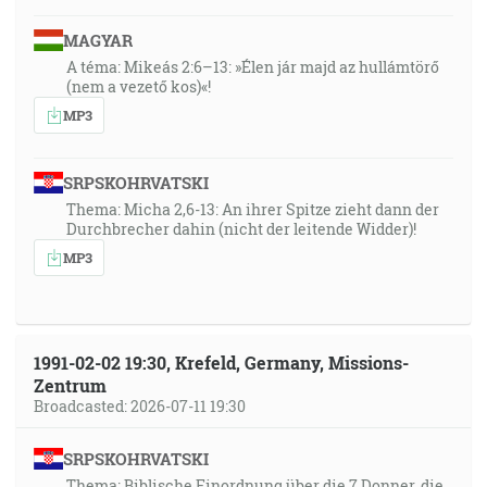
MAGYAR
A téma: Mikeás 2:6–13: »Élen jár majd az hullámtörő
(nem a vezető kos)«!
MP3
SRPSKOHRVATSKI
Thema: Micha 2,6-13: An ihrer Spitze zieht dann der
Durchbrecher dahin (nicht der leitende Widder)!
MP3
1991-02-02 19:30, Krefeld, Germany, Missions-
Zentrum
Broadcasted: 2026-07-11 19:30
SRPSKOHRVATSKI
Thema: Biblische Einordnung über die 7 Donner, die