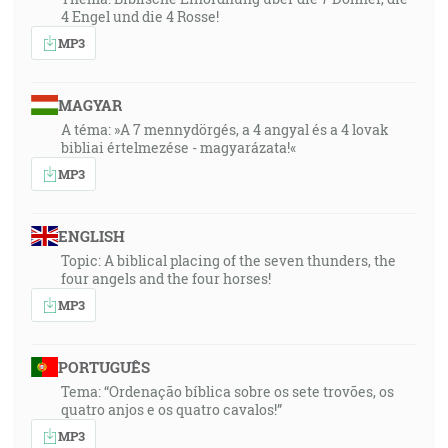
4 Engel und die 4 Rosse!
MP3
MAGYAR
A téma: »A 7 mennydörgés, a 4 angyal és a 4 lovak
bibliai értelmezése - magyarázata!«
MP3
ENGLISH
Topic: A biblical placing of the seven thunders, the
four angels and the four horses!
MP3
PORTUGUÊS
Tema: “Ordenação bíblica sobre os sete trovões, os
quatro anjos e os quatro cavalos!”
MP3