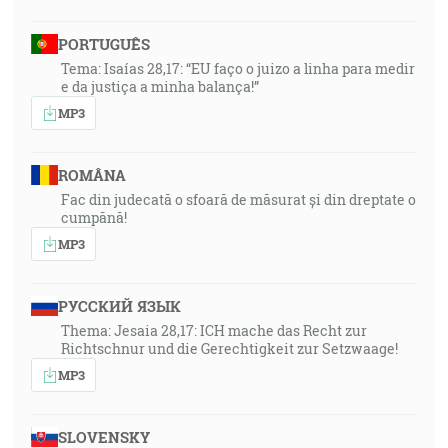
PORTUGUÊS
Tema: Isaías 28,17: “EU faço o juizo a linha para medir
e da justiça a minha balança!”
MP3
ROMÂNA
Fac din judecată o sfoară de măsurat și din dreptate o
cumpănă!
MP3
РУССКИЙ ЯЗЫК
Thema: Jesaia 28,17: ICH mache das Recht zur
Richtschnur und die Gerechtigkeit zur Setzwaage!
MP3
SLOVENSKY