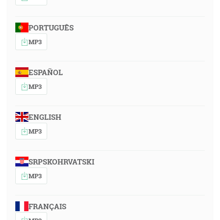
PORTUGUÊS
MP3
ESPAÑOL
MP3
ENGLISH
MP3
SRPSKOHRVATSKI
MP3
FRANÇAIS