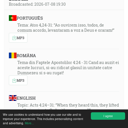
Broadcasted: 2026-07-08 19:30
PORTUGUÊS
Tema: Atos 4,24-31: “Ao ouvirem isso, todos, de
comum acordo, levantaram a voz a Deus e oraram!”
MP3
ROMÂNA
Tema din Faptele Apostolilor 4:24 - 31 Cand au auzit ei
aceste lucruri, si-au ridicat glasul in unitate catre
Dumnezeu si s-au rugat!
MP3
ENGLISH
Topic: Acts 4:24–31: “When they heard this, they lifted
up their voice to God with one accord!”
We use cookies to understand how you use our site and to
I agree
MP3
improve your experience. This includes personalizing content
and advertising.
More...