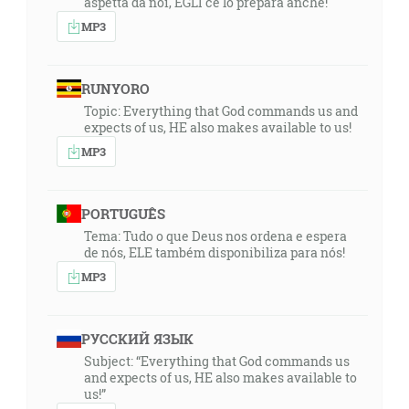
aspetta da noi, EGLI ce lo prepara anche!
MP3
RUNYORO
Topic: Everything that God commands us and
expects of us, HE also makes available to us!
MP3
PORTUGUÊS
Tema: Tudo o que Deus nos ordena e espera
de nós, ELE também disponibiliza para nós!
MP3
РУССКИЙ ЯЗЫК
Subject: “Everything that God commands us
and expects of us, HE also makes available to
us!”