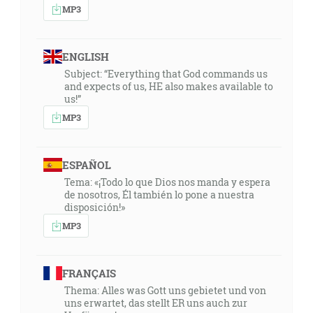
MP3
ENGLISH
Subject: “Everything that God commands us
and expects of us, HE also makes available to
us!”
MP3
ESPAÑOL
Tema: «¡Todo lo que Dios nos manda y espera
de nosotros, Él también lo pone a nuestra
disposición!»
MP3
FRANÇAIS
Thema: Alles was Gott uns gebietet und von
uns erwartet, das stellt ER uns auch zur