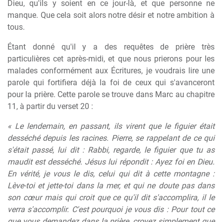
Dieu, qu'ils y soient en ce jour-là, et que personne ne
manque. Que cela soit alors notre désir et notre ambition à
tous.
Étant donné qu'il y a des requêtes de prière très
particulières cet après-midi, et que nous prierons pour les
malades conformément aux Écritures, je voudrais lire une
parole qui fortifiera déjà la foi de ceux qui s'avanceront
pour la prière. Cette parole se trouve dans Marc au chapitre
11, à partir du verset 20 :
« Le lendemain, en passant, ils virent que le figuier était
desséché depuis les racines. Pierre, se rappelant de ce qui
s'était passé, lui dit : Rabbi, regarde, le figuier que tu as
maudit est desséché. Jésus lui répondit : Ayez foi en Dieu.
En vérité, je vous le dis, celui qui dit à cette montagne :
Lève-toi et jette-toi dans la mer, et qui ne doute pas dans
son cœur mais qui croit que ce qu'il dit s'accomplira, il le
verra s'accomplir. C'est pourquoi je vous dis : Pour tout ce
que vous demandez dans la prière, croyez simplement que