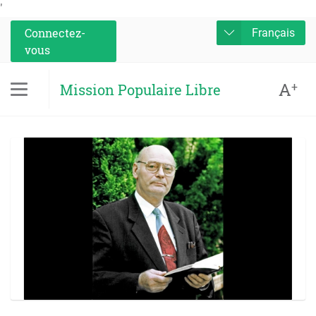
'
Connectez-
Français
vous
A
+
Mission Populaire Libre