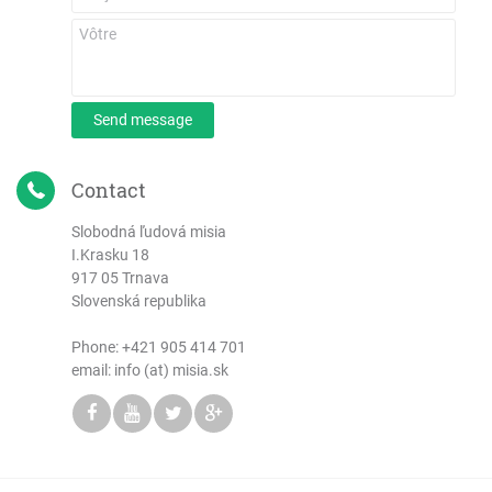
Send message
Contact
Slobodná ľudová misia
I.Krasku 18
917 05 Trnava
Slovenská republika
Phone:
+421 905 414 701
email: info (at) misia.sk