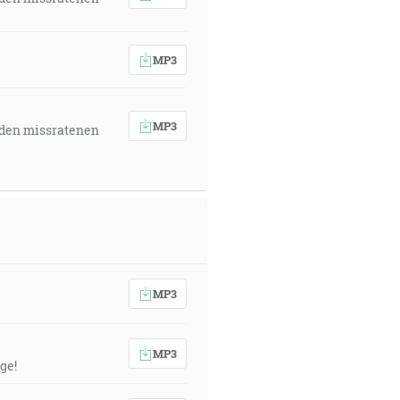
MP3
MP3
 den missratenen
MP3
MP3
ge!