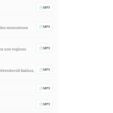
MP3
MP3
 den missratenen
MP3
 che non vogliono
MP3
élresikerült fiakhoz,
MP3
MP3