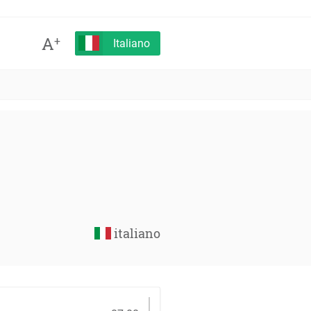
A
+
Italiano
italiano