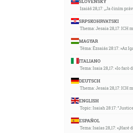
SLOVENSKY
Izaiáš 28,17: „Ja činím prá
SRPSKOHRVATSKI
Thema: Jesaia 28,17: ICH 
MAGYAR
Téma: Ézsaiás 28:17: »Az I
ITALIANO
Tema: Isaia 28,17: «Io farò d
DEUTSCH
Thema: Jesaia 28,17: ICH 
ENGLISH
Topic: Isaiah 28:17: “Justic
ESPAÑOL
Tema: Isaías 28,17: «¡Haré d