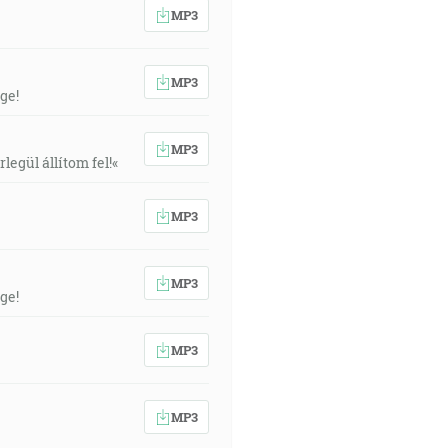
MP3
MP3
ge!
MP3
egül állítom fel!«
MP3
MP3
ge!
MP3
MP3