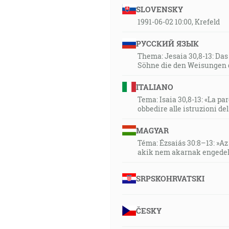
SLOVENSKY
1991-06-02 10:00, Krefeld
РУССКИЙ ЯЗЫК
Thema: Jesaia 30,8-13: Da
Söhne die den Weisungen 
ITALIANO
Tema: Isaia 30,8-13: «La paro
obbedire alle istruzioni de
MAGYAR
Téma: Ézsaiás 30:8–13: »Az 
akik nem akarnak engedel
SRPSKOHRVATSKI
ČESKY