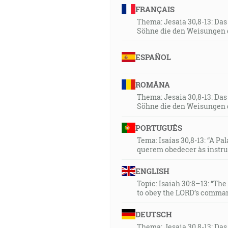
FRANÇAIS
Thema: Jesaia 30,8-13: Da
Söhne die den Weisungen 
ESPAÑOL
ROMÂNA
Thema: Jesaia 30,8-13: Da
Söhne die den Weisungen 
PORTUGUÊS
Tema: Isaías 30,8-13: “A Pa
querem obedecer às instr
ENGLISH
Topic: Isaiah 30:8–13: “Th
to obey the LORD’s comman
DEUTSCH
Thema: Jesaia 30,8-13: Da