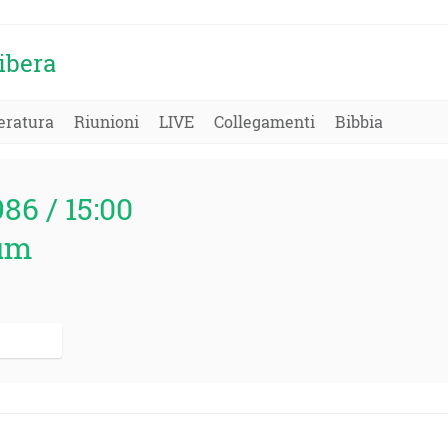
ibera
eratura
Riunioni
LIVE
Collegamenti
Bibbia
986 / 15:00
um