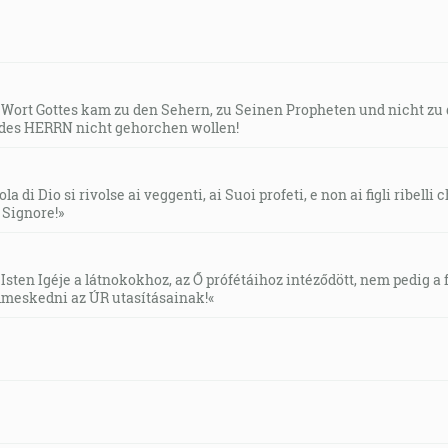
s Wort Gottes kam zu den Sehern, zu Seinen Propheten und nicht zu
des HERRN nicht gehorchen wollen!
la di Dio si rivolse ai veggenti, ai Suoi profeti, e non ai figli ribelli
l Signore!»
Isten Igéje a látnokokhoz, az Ő prófétáihoz intéződött, nem pedig a f
meskedni az ÚR utasításainak!«