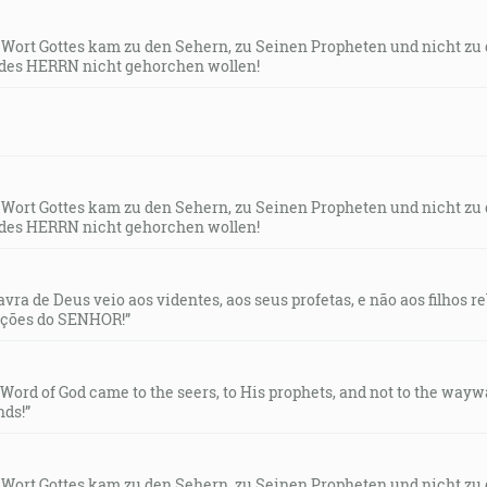
s Wort Gottes kam zu den Sehern, zu Seinen Propheten und nicht zu
des HERRN nicht gehorchen wollen!
s Wort Gottes kam zu den Sehern, zu Seinen Propheten und nicht zu
des HERRN nicht gehorchen wollen!
lavra de Deus veio aos videntes, aos seus profetas, e não aos filhos 
uções do SENHOR!”
e Word of God came to the seers, to His prophets, and not to the way
ds!”
s Wort Gottes kam zu den Sehern, zu Seinen Propheten und nicht zu