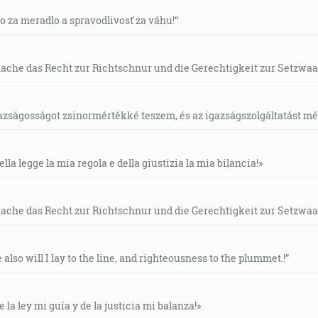
vo za meradlo a spravodlivosť za váhu!“
mache das Recht zur Richtschnur und die Gerechtigkeit zur Setzwaa
gazságosságot zsinormértékké teszem, és az igazságszolgáltatást mérl
ella legge la mia regola e della giustizia la mia bilancia!»
mache das Recht zur Richtschnur und die Gerechtigkeit zur Setzwaa
e also will I lay to the line, and righteousness to the plummet.!”
e la ley mi guía y de la justicia mi balanza!»