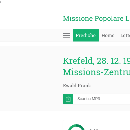
'
Missione Popolare L
Prediche
Home
Lett
Krefeld, 28. 12. 1
Missions-Zentr
Ewald Frank
Scarica MP3