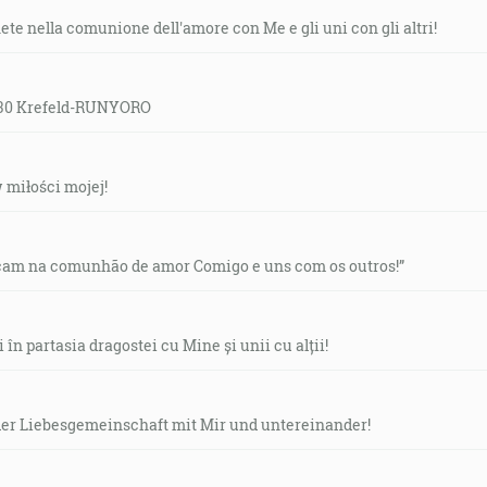
te nella comunione dell'amore con Me e gli uni con gli altri!
9:30 Krefeld-RUNYORO
w miłości mojej!
çam na comunhão de amor Comigo e uns com os outros!”
în partasia dragostei cu Mine și unii cu alții!
n der Liebesgemeinschaft mit Mir und untereinander!