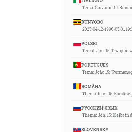
ITALIANO
Tema: Giovanni 15: Rimane
RUNYORO
2025-04-12-1986-05-31 1
POLSKI
Temat: Jan. 15: Trwajcie 
PORTUGUÊS
Tema: João 15: “Permane
ROMÂNA
Thema: Ioan. 15: Rămâneți 
РУССКИЙ ЯЗЫК
Thema: Joh. 15: Bleibt i
SLOVENSKY