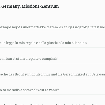
ld, Germany, Missions-Zentrum
gazságosságot zsinormértékké teszem, és az igazságszolgáltatást mérl
ella legge la mia regola e della giustizia la mia bilancia!»
de măsurat și din dreptate o cumpănă!
mache das Recht zur Richtschnur und die Gerechtigkeit zur Setzwaa
vo za meradlo a spravodlivosť za váhu!“