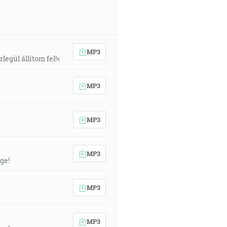
MP3
egül állítom fel!«
MP3
MP3
MP3
ge!
MP3
MP3