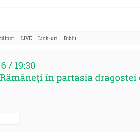
tâlniri
LIVE
Link-uri
Biblii
86 / 19:30
 Rămâneți în partasia dragostei 