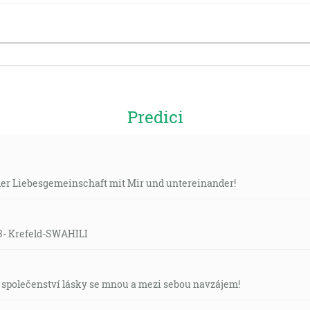
Predici
n der Liebesgemeinschaft mit Mir und untereinander!
:3- Krefeld-SWAHILI
e společenství lásky se mnou a mezi sebou navzájem!