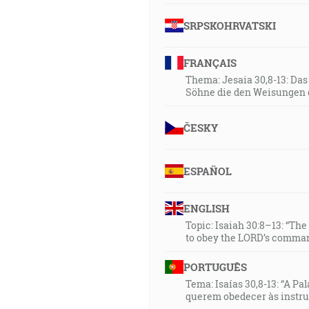
SRPSKOHRVATSKI
FRANÇAIS
Thema: Jesaia 30,8-13: Da
Söhne die den Weisungen 
ČESKY
ESPAÑOL
ENGLISH
Topic: Isaiah 30:8–13: “Th
to obey the LORD’s comman
PORTUGUÊS
Tema: Isaías 30,8-13: “A Pa
querem obedecer às instr