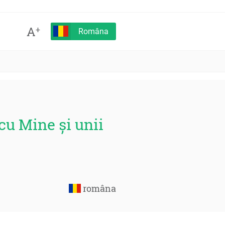
A
+
Româna
cu Mine și unii
româna