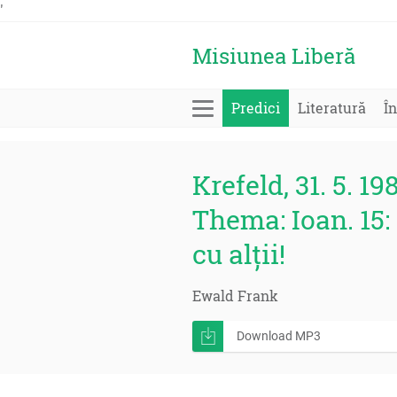
'
Misiunea Liberă
Predici
Literatură
În
Krefeld, 31. 5. 19
Thema: Ioan. 15:
cu alții!
Ewald Frank
Download MP3