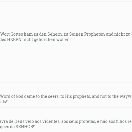
s Wort Gottes kam zu den Sehern, zu Seinen Propheten und nicht zu
des HERRN nicht gehorchen wollen!
e Word of God came to the seers, to His prophets, and not to the way
ds!”
lavra de Deus veio aos videntes, aos seus profetas, e não aos filhos 
uções do SENHOR!”