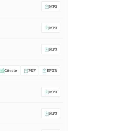
MP3
MP3
MP3
Citeste
PDF
EPUB
MP3
MP3