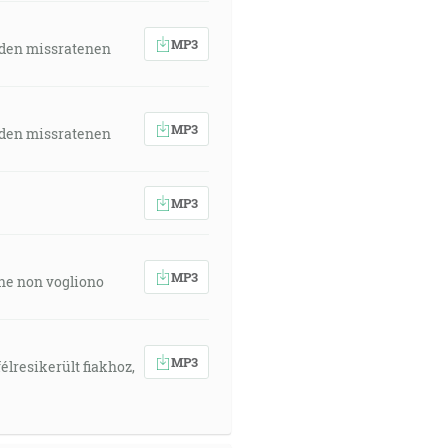
MP3
 den missratenen
MP3
 den missratenen
MP3
MP3
 che non vogliono
MP3
élresikerült fiakhoz,