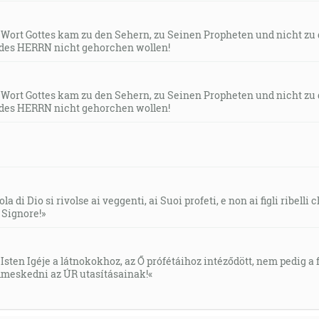
s Wort Gottes kam zu den Sehern, zu Seinen Propheten und nicht zu
des HERRN nicht gehorchen wollen!
s Wort Gottes kam zu den Sehern, zu Seinen Propheten und nicht zu
des HERRN nicht gehorchen wollen!
la di Dio si rivolse ai veggenti, ai Suoi profeti, e non ai figli ribelli
l Signore!»
Isten Igéje a látnokokhoz, az Ő prófétáihoz intéződött, nem pedig a f
meskedni az ÚR utasításainak!«