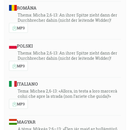
ROMÂNA
Thema: Micha 2,6-13: An ihrer Spitze zieht dann der
Durchbrecher dahin (nicht der leitende Widder)!
MP3
POLSKI
Thema: Micha 2,6-13: An ihrer Spitze zieht dann der
Durchbrecher dahin (nicht der leitende Widder)!
MP3
ITALIANO
Tema: Michea 2,6-13: «Allora, in testa a loro marcerà
colui che apre la strada (non l’ariete che guida)!»
MP3
MAGYAR
A téma: Mikeás 2:6–13: »Élen jár majd az hullámtörő