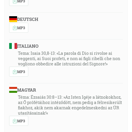
MP3
DEUTSCH
MP3
ITALIANO
Tema: Isaia 30,8-13: «La parola di Dio si rivolse ai
veggenti, ai Suoi profeti, e non ai figli ribelli che non
vogliono obbedire alle istruzioni del Signore!»
MP3
MAGYAR
Téma: Ézsaiás 30:8–13: »Az Isten Igéje a látnokokhoz,
az Ő prófétáihoz intéződött, nem pedig a félresikerült
fiakhoz, akik nem akarnak engedelmeskedni az ÚR
utasításainak!«
MP3