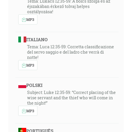
Téma: Lukács 12:35-59: A bölcs szolga és az
éjszakában érkező tolvaj helyes
osztályozása!
MP3
ITALIANO
Tema: Luca 12:35-59: Corretta classificazione
del servo saggio e del ladro che verrà di
notte!
MP3
POLSKI
Subject: Luke 12:35-59: “Correct placing of the
wise servant and the thief who will come in
the night!”
MP3
PORTUGUÊS