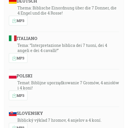
DEUTSCH
Thema: Biblische Einordnung über die 7 Donner, die
4 Engel und die 4 Rosse!
MP3
ITALIANO
Tema: “Interpretazione biblica dei 7 tuoni, dei 4
angeli e dei 4 cavalli!”
MP3
POLSKI
Temat: Biblijne uporządkowanie 7 Gromów, 4 aniołów
i 4 koni!
MP3
SLOVENSKY
Biblický výklad 7 hromov, 4 anjelov a 4 koní.
MP3