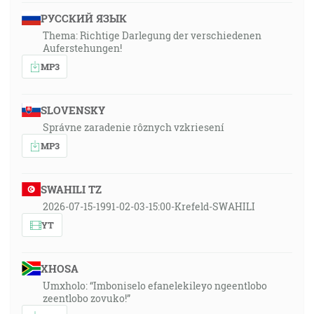
РУССКИЙ ЯЗЫК
Thema: Richtige Darlegung der verschiedenen
Auferstehungen!
MP3
SLOVENSKY
Správne zaradenie rôznych vzkriesení
MP3
SWAHILI TZ
2026-07-15-1991-02-03-15:00-Krefeld-SWAHILI
YT
XHOSA
Umxholo: “Imboniselo efanelekileyo ngeentlobo
zeentlobo zovuko!”