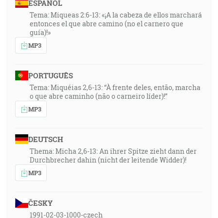
ESPAÑOL
Tema: Miqueas 2:6-13: «¡A la cabeza de ellos marchará
entonces el que abre camino (no el carnero que
guía)!»
MP3
PORTUGUÊS
Tema: Miquéias 2,6-13: “À frente deles, então, marcha
o que abre caminho (não o carneiro líder)!”
MP3
DEUTSCH
Thema: Micha 2,6-13: An ihrer Spitze zieht dann der
Durchbrecher dahin (nicht der leitende Widder)!
MP3
ČESKY
1991-02-03-1000-czech