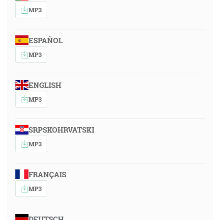
MP3
ESPAÑOL
MP3
ENGLISH
MP3
SRPSKOHRVATSKI
MP3
FRANÇAIS
MP3
DEUTSCH