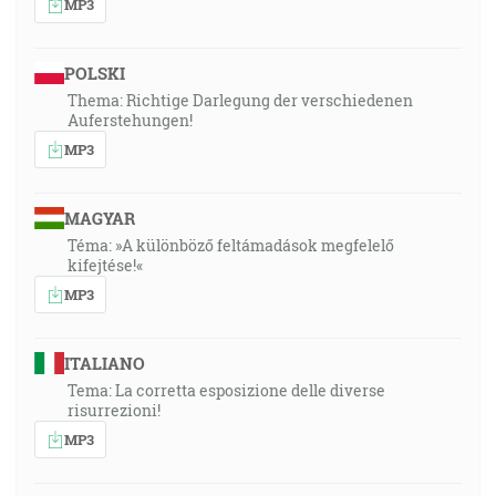
MP3
POLSKI
Thema: Richtige Darlegung der verschiedenen
Auferstehungen!
MP3
MAGYAR
Téma: »A különböző feltámadások megfelelő
kifejtése!«
MP3
ITALIANO
Tema: La corretta esposizione delle diverse
risurrezioni!
MP3