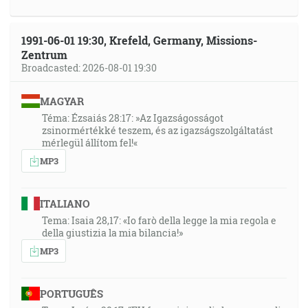
1991-06-01 19:30, Krefeld, Germany, Missions-
Zentrum
Broadcasted: 2026-08-01 19:30
MAGYAR
Téma: Ézsaiás 28:17: »Az Igazságosságot
zsinormértékké teszem, és az igazságszolgáltatást
mérlegül állítom fel!«
MP3
ITALIANO
Tema: Isaia 28,17: «Io farò della legge la mia regola e
della giustizia la mia bilancia!»
MP3
PORTUGUÊS