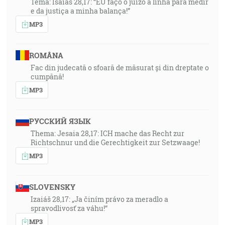
Tema: Isaías 28,17: “EU faço o juizo a linha para medir
e da justiça a minha balança!”
MP3
ROMÂNA
Fac din judecată o sfoară de măsurat și din dreptate o
cumpănă!
MP3
РУССКИЙ ЯЗЫК
Thema: Jesaia 28,17: ICH mache das Recht zur
Richtschnur und die Gerechtigkeit zur Setzwaage!
MP3
SLOVENSKY
Izaiáš 28,17: „Ja činím právo za meradlo a
spravodlivosť za váhu!“
MP3