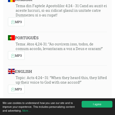
Tema din Faptele Apostolilor 4:24 - 31 Cand au auzit ei
aceste lucruri, si-au ridicat glasul in unitate catre
Dumnezeu si s-au rugat!
MP3
PORTUGUÊS
Tema: Atos 4,24-31: “Ao ouvirem isso, todos, de
comum acordo, levantaram a voz a Deus e oraram!”
MP3
ENGLISH
Topic: Acts 4:24–31: “When they heard this, they lifted
up their voice to God with one accord!”
MP3
We use cookies to understand how you use our site and to
I agree
DEUTSCH
improve your experience. This includes personalizing content
and advertising.
More...
Thema: Apg. 4,24-31: Als jene es vernommen hatten,