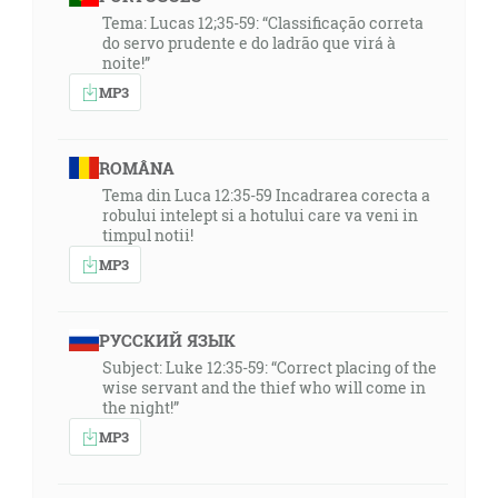
Tema: Lucas 12;35-59: “Classificação correta
do servo prudente e do ladrão que virá à
noite!”
MP3
ROMÂNA
Tema din Luca 12:35-59 Incadrarea corecta a
robului intelept si a hotului care va veni in
timpul notii!
MP3
РУССКИЙ ЯЗЫК
Subject: Luke 12:35-59: “Correct placing of the
wise servant and the thief who will come in
the night!”
MP3