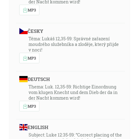
der Nacht kommen wird!
MP3
ČESKY
Téma: Lukáš 12,35-59: Správné zařazení
moudrého služebníka a zloděje, který přijde
v noci!
MP3
DEUTSCH
Thema: Luk. 12,35-59: Richtige Einordnung
vom klugen Knecht und dem Dieb der da in
der Nacht kommen wird!
MP3
ENGLISH
Subject: Luke 12:35-59: “Correct placing of the