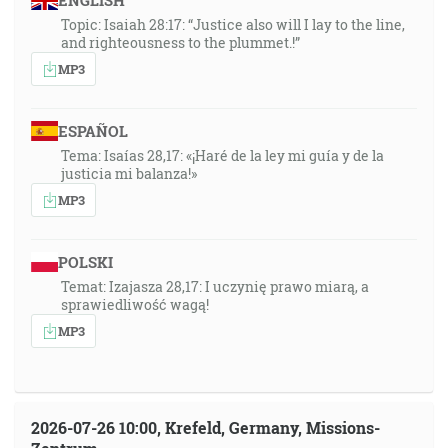
ENGLISH
Topic: Isaiah 28:17: “Justice also will I lay to the line,
and righteousness to the plummet.!”
MP3
ESPAÑOL
Tema: Isaías 28,17: «¡Haré de la ley mi guía y de la
justicia mi balanza!»
MP3
POLSKI
Temat: Izajasza 28,17: I uczynię prawo miarą, a
sprawiedliwość wagą!
MP3
2026-07-26 10:00, Krefeld, Germany, Missions-