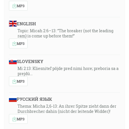
MP3
ENGLISH
Topic: Micah 2:6–13: “The breaker (not the leading
ram) is come up before them!”
MP3
SLOVENSKY
Mi 2:13: Kliesniteľ pôjde pred nimi hore; preboria sa a
prejdú…
MP3
РУССКИЙ ЯЗЫК
Thema: Micha 2,6-13: An ihrer Spitze zieht dann der
Durchbrecher dahin (nicht der leitende Widder)!
MP3