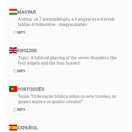
MAGYAR
A téma: »A 7 mennydörgés, a 4 angyal és a 4 lovak
bibliai értelmezése - magyarázata!«
MP3
ENGLISH
Topic: A biblical placing of the seven thunders, the
four angels and the four horses!
MP3
PORTUGUÊS
Tema: “Ordenação bíblica sobre os sete trovões, os
quatro anjos e os quatro cavalos!”
MP3
ESPAÑOL