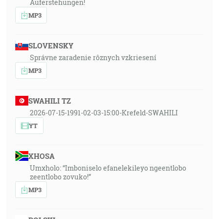
Auferstehungen!
MP3
SLOVENSKY
Správne zaradenie rôznych vzkriesení
MP3
SWAHILI TZ
2026-07-15-1991-02-03-15:00-Krefeld-SWAHILI
YT
XHOSA
Umxholo: “Imboniselo efanelekileyo ngeentlobo
zeentlobo zovuko!”
MP3