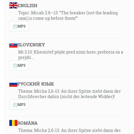
ENGLISH
Topic: Micah 2:6–13: “The breaker (not the leading
ram) is come up before them!”
MP3
SLOVENSKY
Mi 2:13: Kliesniteľ pôjde pred nimi hore; preboria sa a
prejdú…
MP3
РУССКИЙ ЯЗЫК
Thema: Micha 2,6-13: An ihrer Spitze zieht dann der
Durchbrecher dahin (nicht der leitende Widder)!
MP3
ROMÂNA
Thema: Micha 2,6-13: An ihrer Spitze zieht dann der