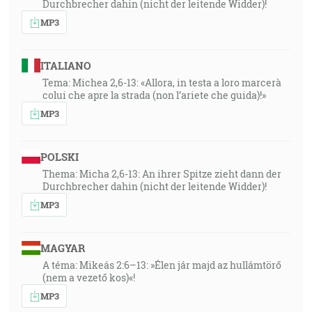
Durchbrecher dahin (nicht der leitende Widder)!
MP3
ITALIANO
Tema: Michea 2,6-13: «Allora, in testa a loro marcerà
colui che apre la strada (non l’ariete che guida)!»
MP3
POLSKI
Thema: Micha 2,6-13: An ihrer Spitze zieht dann der
Durchbrecher dahin (nicht der leitende Widder)!
MP3
MAGYAR
A téma: Mikeás 2:6–13: »Élen jár majd az hullámtörő
(nem a vezető kos)«!
MP3