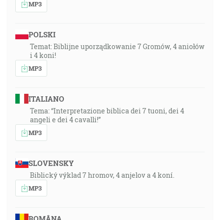
MP3
POLSKI
Temat: Biblijne uporządkowanie 7 Gromów, 4 aniołów
i 4 koni!
MP3
ITALIANO
Tema: “Interpretazione biblica dei 7 tuoni, dei 4
angeli e dei 4 cavalli!”
MP3
SLOVENSKY
Biblický výklad 7 hromov, 4 anjelov a 4 koní.
MP3
ROMÂNA