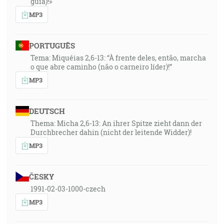
guía)!»
MP3
PORTUGUÊS
Tema: Miquéias 2,6-13: “À frente deles, então, marcha
o que abre caminho (não o carneiro líder)!”
MP3
DEUTSCH
Thema: Micha 2,6-13: An ihrer Spitze zieht dann der
Durchbrecher dahin (nicht der leitende Widder)!
MP3
ČESKY
1991-02-03-1000-czech
MP3