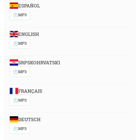
ESPAÑOL
MP3
ENGLISH
MP3
SRPSKOHRVATSKI
MP3
FRANÇAIS
MP3
DEUTSCH
MP3