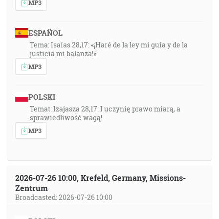
MP3
ESPAÑOL
Tema: Isaías 28,17: «¡Haré de la ley mi guía y de la
justicia mi balanza!»
MP3
POLSKI
Temat: Izajasza 28,17: I uczynię prawo miarą, a
sprawiedliwość wagą!
MP3
2026-07-26 10:00, Krefeld, Germany, Missions-
Zentrum
Broadcasted: 2026-07-26 10:00