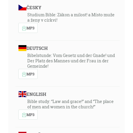
ČESKY
Studium Bible: Zákon a milost! a Místo muže
a ženy v církvi!
MP3
DEUTSCH
Bibelstunde: Vom Gesetz und der Gnade! und
Der Platz des Mannes und der Frau in der
Gemeinde!
MP3
ENGLISH
Bible study: “Law and grace!” and “The place
of men and women in the church!”
MP3