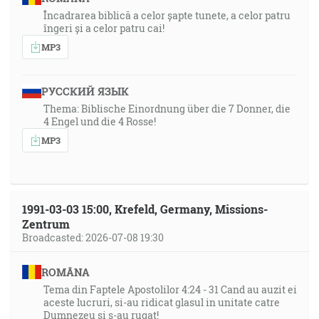
Încadrarea biblică a celor șapte tunete, a celor patru
îngeri și a celor patru cai!
MP3
РУССКИЙ ЯЗЫК
Thema: Biblische Einordnung über die 7 Donner, die
4 Engel und die 4 Rosse!
MP3
1991-03-03 15:00, Krefeld, Germany, Missions-
Zentrum
Broadcasted: 2026-07-08 19:30
ROMÂNA
Tema din Faptele Apostolilor 4:24 - 31 Cand au auzit ei
aceste lucruri, si-au ridicat glasul in unitate catre
Dumnezeu si s-au rugat!