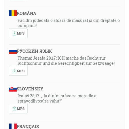
ROMÂNA
Fac din judecată o sfoară de măsurat și din dreptate o
cumpănă!
MP3
РУССКИЙ ЯЗЫК
Thema: Jesaia 28,17: ICH mache das Recht zur
Richtschnur und die Gerechtigkeit zur Setzwaage!
MP3
SLOVENSKY
Izaiáš 28,17: „Ja činím právo za meradlo a
spravodlivosť za váhu!“
MP3
FRANÇAIS