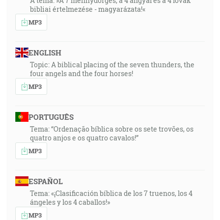
A téma: »A 7 mennydörgés, a 4 angyal és a 4 lovak
bibliai értelmezése - magyarázata!«
MP3
ENGLISH
Topic: A biblical placing of the seven thunders, the
four angels and the four horses!
MP3
PORTUGUÊS
Tema: “Ordenação bíblica sobre os sete trovões, os
quatro anjos e os quatro cavalos!”
MP3
ESPAÑOL
Tema: «¡Clasificación bíblica de los 7 truenos, los 4
ángeles y los 4 caballos!»
MP3