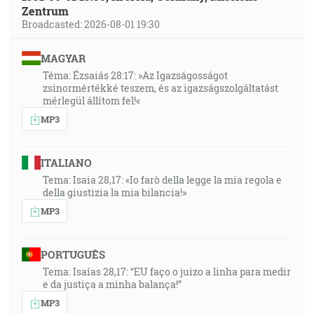
Zentrum
Broadcasted: 2026-08-01 19:30
MAGYAR
Téma: Ézsaiás 28:17: »Az Igazságosságot
zsinormértékké teszem, és az igazságszolgáltatást
mérlegül állítom fel!«
MP3
ITALIANO
Tema: Isaia 28,17: «Io farò della legge la mia regola e
della giustizia la mia bilancia!»
MP3
PORTUGUÊS
Tema: Isaías 28,17: “EU faço o juizo a linha para medir
e da justiça a minha balança!”
MP3