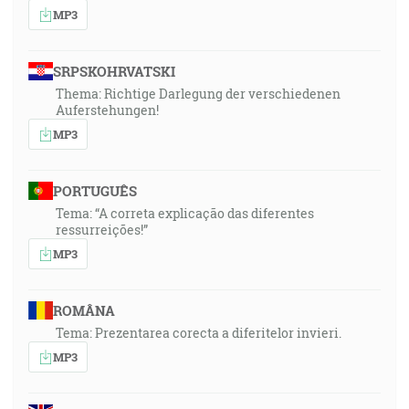
MP3
SRPSKOHRVATSKI
Thema: Richtige Darlegung der verschiedenen
Auferstehungen!
MP3
PORTUGUÊS
Tema: “A correta explicação das diferentes
ressurreições!”
MP3
ROMÂNA
Tema: Prezentarea corecta a diferitelor invieri.
MP3