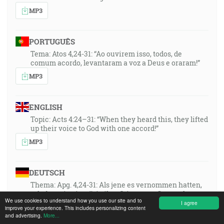
MP3
PORTUGUÊS
Tema: Atos 4,24-31: “Ao ouvirem isso, todos, de
comum acordo, levantaram a voz a Deus e oraram!”
MP3
ENGLISH
Topic: Acts 4:24–31: “When they heard this, they lifted
up their voice to God with one accord!”
MP3
DEUTSCH
Thema: Apg. 4,24-31: Als jene es vernommen hatten,
erhoben sie einmütig ihre Stimme zu Gott und
We use cookies to understand how you use our site and to
beteten!
I agree
improve your experience. This includes personalizing content
MP3
and advertising.
More...