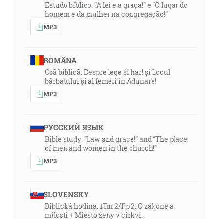
Estudo bíblico: “A lei e a graça!” e “O lugar do
homem e da mulher na congregação!”
MP3
ROMÂNA
Oră biblică: Despre lege și har! și Locul
bărbatului și al femeii în Adunare!
MP3
РУССКИЙ ЯЗЫК
Bible study: “Law and grace!” and “The place
of men and women in the church!”
MP3
SLOVENSKY
Biblická hodina: 1Tm 2/Fp 2: O zákone a
milosti + Miesto ženy v cirkvi.