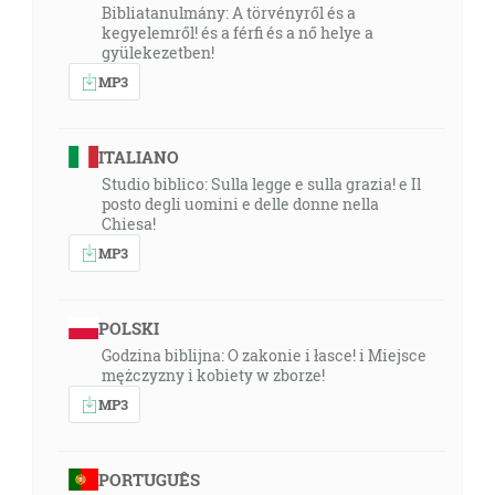
Bibliatanulmány: A törvényről és a
kegyelemről! és a férfi és a nő helye a
gyülekezetben!
MP3
ITALIANO
Studio biblico: Sulla legge e sulla grazia! e Il
posto degli uomini e delle donne nella
Chiesa!
MP3
POLSKI
Godzina biblijna: O zakonie i łasce! i Miejsce
mężczyzny i kobiety w zborze!
MP3
PORTUGUÊS