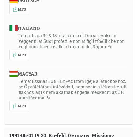
DEUTSCH
MP3
ITALIANO
Tema: Isaia 30,8-13: «La parola di Dio si rivolse ai
veggenti, ai Suoi profeti, e non ai figli ribelli che non
vogliono obbedire alle istruzioni del Signore!»
MP3
MAGYAR
Téma: Ézsaiás 30:8–13: »Az Isten Igéje a látnokokhoz,
az Ő prófétáihoz intéződött, nem pedig a félresikerült
fiakhoz, akik nem akarnak engedelmeskedni az ÚR
utasításainak!«
MP3
1991-06-01 19:30, Krefeld, Germany, Missions-