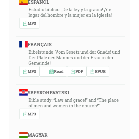
ESPAÑOL
Estudio bíblico: ¡De la ley y la gracia! ¡Y el
lugar del hombre y la mujer en la iglesia!
MP3
FRANÇAIS
Bibelstunde: Vom Gesetz und der Gnade! und
Der Platz des Mannes und der Frau in der
Gemeinde!
MP3
Read
PDF
EPUB
SRPSKOHRVATSKI
Bible study: “Law and grace!” and “The place
of men and women in the church!”
MP3
MAGYAR