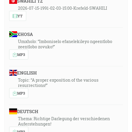
SWAHILI TZ
2026-07-15-1991-02-03-15:00-Krefeld-SWAHILI
YT
XHOSA
Umxholo: “Imboniselo efanelekileyo ngeentlobo
zeentlobo zovuko!”
MP3
ENGLISH
Topic: “A proper exposition of the various
resurrections!”
MP3
DEUTSCH
Thema: Richtige Darlegung der verschiedenen
Auferstehungen!
MP3