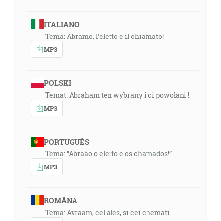
ITALIANO
Tema: Abramo, l'eletto e il chiamato!
MP3
POLSKI
Temat: Abraham ten wybrany i ci powołani !
MP3
PORTUGUÊS
Tema: “Abraão o eleito e os chamados!”
MP3
ROMÂNA
Tema: Avraam, cel ales, si cei chemati.