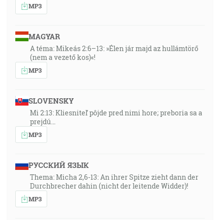
MP3
MAGYAR
A téma: Mikeás 2:6–13: »Élen jár majd az hullámtörő
(nem a vezető kos)«!
MP3
SLOVENSKY
Mi 2:13: Kliesniteľ pôjde pred nimi hore; preboria sa a
prejdú…
MP3
РУССКИЙ ЯЗЫК
Thema: Micha 2,6-13: An ihrer Spitze zieht dann der
Durchbrecher dahin (nicht der leitende Widder)!
MP3