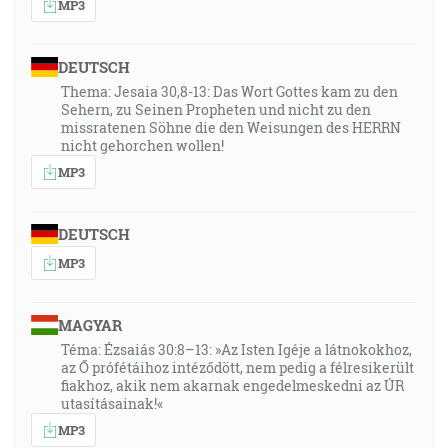
MP3
DEUTSCH
Thema: Jesaia 30,8-13: Das Wort Gottes kam zu den
Sehern, zu Seinen Propheten und nicht zu den
missratenen Söhne die den Weisungen des HERRN
nicht gehorchen wollen!
MP3
DEUTSCH
MP3
MAGYAR
Téma: Ézsaiás 30:8–13: »Az Isten Igéje a látnokokhoz,
az Ő prófétáihoz intéződött, nem pedig a félresikerült
fiakhoz, akik nem akarnak engedelmeskedni az ÚR
utasításainak!«
MP3