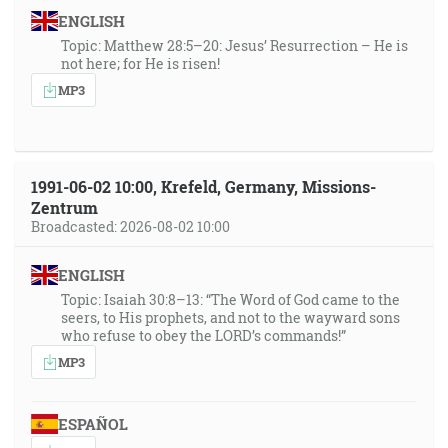
ENGLISH
Topic: Matthew 28:5–20: Jesus’ Resurrection – He is
not here; for He is risen!
MP3
1991-06-02 10:00, Krefeld, Germany, Missions-
Zentrum
Broadcasted: 2026-08-02 10:00
ENGLISH
Topic: Isaiah 30:8–13: “The Word of God came to the
seers, to His prophets, and not to the wayward sons
who refuse to obey the LORD’s commands!”
MP3
ESPAÑOL