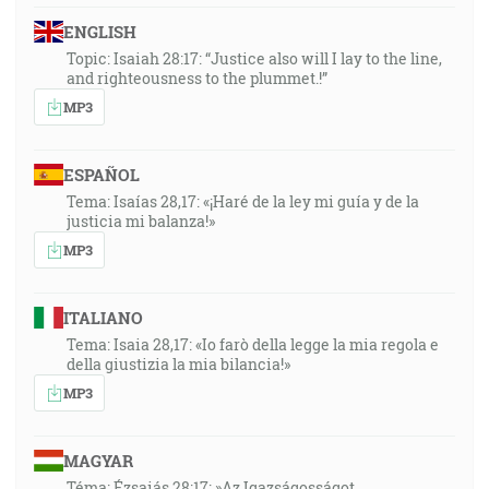
ENGLISH
Topic: Isaiah 28:17: “Justice also will I lay to the line,
and righteousness to the plummet.!”
MP3
ESPAÑOL
Tema: Isaías 28,17: «¡Haré de la ley mi guía y de la
justicia mi balanza!»
MP3
ITALIANO
Tema: Isaia 28,17: «Io farò della legge la mia regola e
della giustizia la mia bilancia!»
MP3
MAGYAR
Téma: Ézsaiás 28:17: »Az Igazságosságot