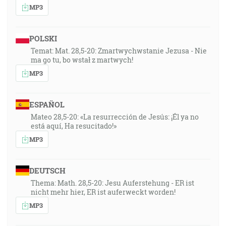
MP3
POLSKI
Temat: Mat. 28,5-20: Zmartwychwstanie Jezusa - Nie
ma go tu, bo wstał z martwych!
MP3
ESPAÑOL
Mateo 28,5-20: «La resurrección de Jesús: ¡Él ya no
está aquí, Ha resucitado!»
MP3
DEUTSCH
Thema: Math. 28,5-20: Jesu Auferstehung - ER ist
nicht mehr hier, ER ist auferweckt worden!
MP3