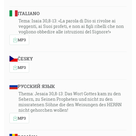
ITALIANO
Tema: Isaia 30,8-13: «La parola di Dio si rivolse ai
veggenti, ai Suoi profeti, e non ai figli ribelli che non
vogliono obbedire alle istruzioni del Signore!»
MP3
ČESKY
MP3
РУССКИЙ ЯЗЫК
Thema: Jesaia 30,8-13: Das Wort Gottes kam zu den
Sehern, zu Seinen Propheten und nicht zu den
missratenen Söhne die den Weisungen des HERRN
nicht gehorchen wollen!
MP3