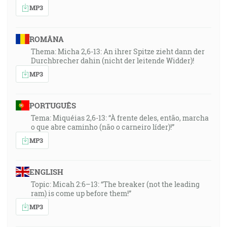
MP3
ROMÂNA
Thema: Micha 2,6-13: An ihrer Spitze zieht dann der
Durchbrecher dahin (nicht der leitende Widder)!
MP3
PORTUGUÊS
Tema: Miquéias 2,6-13: “À frente deles, então, marcha
o que abre caminho (não o carneiro líder)!”
MP3
ENGLISH
Topic: Micah 2:6–13: “The breaker (not the leading
ram) is come up before them!”
MP3