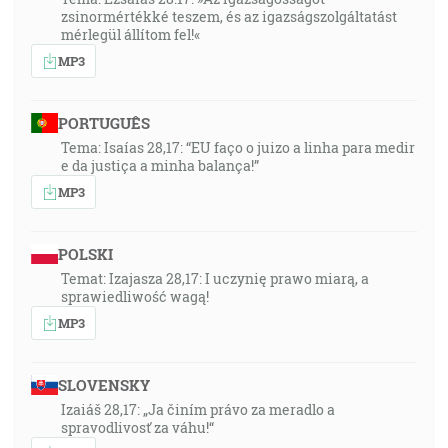
zsinormértékké teszem, és az igazságszolgáltatást
mérlegül állítom fel!«
MP3
PORTUGUÊS
Tema: Isaías 28,17: “EU faço o juizo a linha para medir
e da justiça a minha balança!”
MP3
POLSKI
Temat: Izajasza 28,17: I uczynię prawo miarą, a
sprawiedliwość wagą!
MP3
SLOVENSKY
Izaiáš 28,17: „Ja činím právo za meradlo a
spravodlivosť za váhu!“