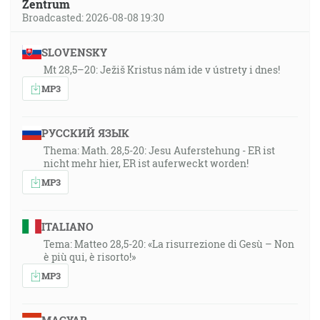
Zentrum
Broadcasted: 2026-08-08 19:30
SLOVENSKY
Mt 28,5–20: Ježiš Kristus nám ide v ústrety i dnes!
MP3
РУССКИЙ ЯЗЫК
Thema: Math. 28,5-20: Jesu Auferstehung - ER ist
nicht mehr hier, ER ist auferweckt worden!
MP3
ITALIANO
Tema: Matteo 28,5-20: «La risurrezione di Gesù – Non
è più qui, è risorto!»
MP3