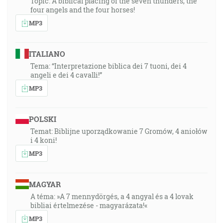
Topic: A biblical placing of the seven thunders, the
four angels and the four horses!
MP3
ITALIANO
Tema: “Interpretazione biblica dei 7 tuoni, dei 4
angeli e dei 4 cavalli!”
MP3
POLSKI
Temat: Biblijne uporządkowanie 7 Gromów, 4 aniołów
i 4 koni!
MP3
MAGYAR
A téma: »A 7 mennydörgés, a 4 angyal és a 4 lovak
bibliai értelmezése - magyarázata!«
MP3