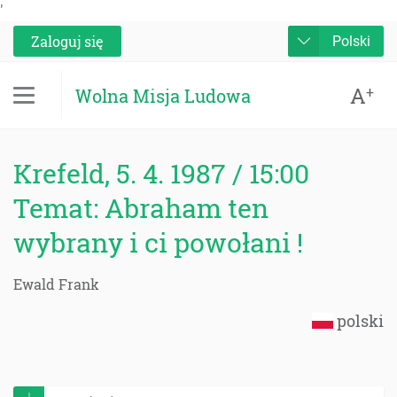
'
Zaloguj się
Polski
A
+
Wolna Misja Ludowa
Krefeld, 5. 4. 1987 / 15:00
Temat: Abraham ten
wybrany i ci powołani !
Ewald Frank
polski