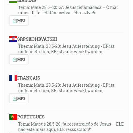
MAGYAR
Téma: Máté 28:5–20: »A Jézus feltámadása – Ő már
nincs itt, fel lett támasztva - ébresztve!«
MP3
SRPSKOHRVATSKI
Thema: Math. 28,5-20: Jesu Auferstehung - ER ist
nicht mehr hier, ER ist auferweckt worden!
MP3
FRANÇAIS
Thema: Math. 28,5-20: Jesu Auferstehung - ER ist
nicht mehr hier, ER ist auferweckt worden!
MP3
PORTUGUÊS
Tema: Mateus 28,5-20: “A ressurreição de Jesus — ELE
não está mais aqui, ELE ressuscitou!”