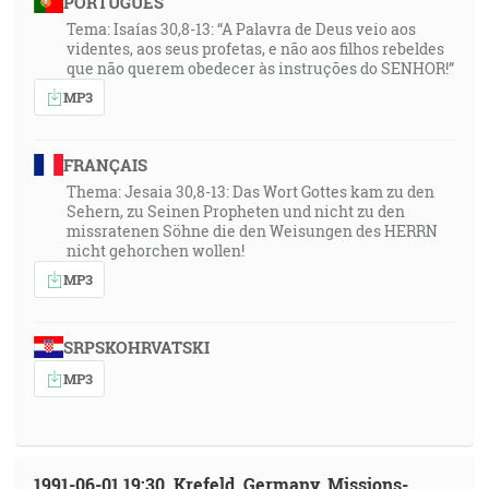
PORTUGUÊS
Tema: Isaías 30,8-13: “A Palavra de Deus veio aos
videntes, aos seus profetas, e não aos filhos rebeldes
que não querem obedecer às instruções do SENHOR!”
MP3
FRANÇAIS
Thema: Jesaia 30,8-13: Das Wort Gottes kam zu den
Sehern, zu Seinen Propheten und nicht zu den
missratenen Söhne die den Weisungen des HERRN
nicht gehorchen wollen!
MP3
SRPSKOHRVATSKI
MP3
1991-06-01 19:30, Krefeld, Germany, Missions-