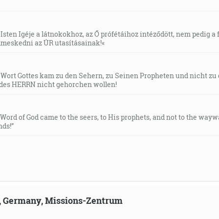
Isten Igéje a látnokokhoz, az Ő prófétáihoz intéződött, nem pedig a f
meskedni az ÚR utasításainak!«
s Wort Gottes kam zu den Sehern, zu Seinen Propheten und nicht zu
des HERRN nicht gehorchen wollen!
e Word of God came to the seers, to His prophets, and not to the way
ds!”
ld, Germany, Missions-Zentrum