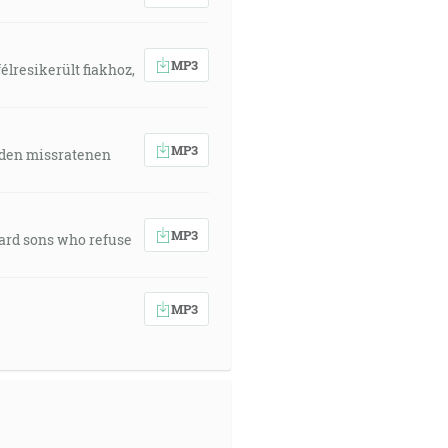
MP3
élresikerült fiakhoz,
MP3
 den missratenen
MP3
ward sons who refuse
MP3