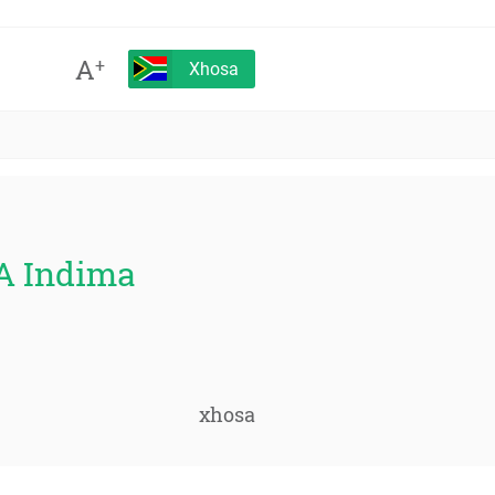
A
+
Xhosa
A Indima
xhosa