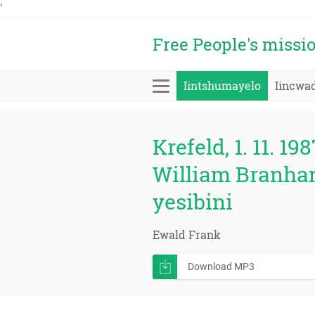
'
Free People's missi
Iintshumayelo
Iincwa
Krefeld, 1. 11. 198
William Branha
yesibini
Ewald Frank
Download MP3