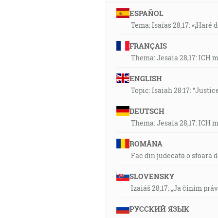
ESPAÑOL
Tema: Isaías 28,17: «¡Haré d
FRANÇAIS
Thema: Jesaia 28,17: ICH 
ENGLISH
Topic: Isaiah 28:17: “Justic
DEUTSCH
Thema: Jesaia 28,17: ICH 
ROMÂNA
Fac din judecată o sfoară 
SLOVENSKY
Izaiáš 28,17: „Ja činím prá
РУССКИЙ ЯЗЫК