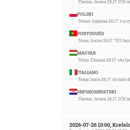
Thema: Jesaia 28,17: ICH 
POLSKI
Temat: Izajasza 28,17: I u
PORTUGUÊS
Tema: Isaías 28,17: “EU faç
MAGYAR
Téma: Ézsaiás 28:17: »Az I
ITALIANO
Tema: Isaia 28,17: «Io farò d
SRPSKOHRVATSKI
Thema: Jesaia 28,17: ICH 
2026-07-26 10:00, Krefe