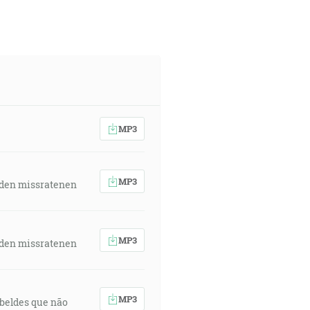
MP3
MP3
 den missratenen
MP3
 den missratenen
MP3
rebeldes que não