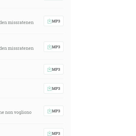
MP3
 den missratenen
MP3
 den missratenen
MP3
MP3
MP3
 che non vogliono
MP3