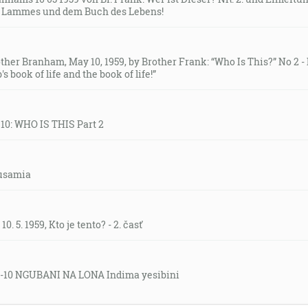
n Lammes und dem Buch des Lebens!
her Branham, May 10, 1959, by Brother Frank: “Who Is This?” No 2 -
 book of life and the book of life!”
10: WHO IS THIS Part 2
lusamia
. 5. 1959, Kto je tento? - 2. časť
5-10 NGUBANI NA LONA Indima yesibini