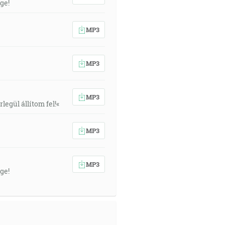
ge!
MP3
MP3
MP3
egül állítom fel!«
MP3
MP3
ge!