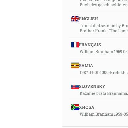
Buch des geschlachtete
ENGLISH
Translated sermon by Brot
Brother Frank: “The Lamb's
FRANÇAIS
William Branham 1959 05 
SAMIA
1987-11-01-1000-Krefeld-
SLOVENSKY
Kázanie brata Branhama, 10
XHOSA
William Branham 1959-0