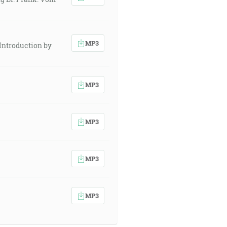
MP3
 Introduction by
MP3
MP3
MP3
MP3