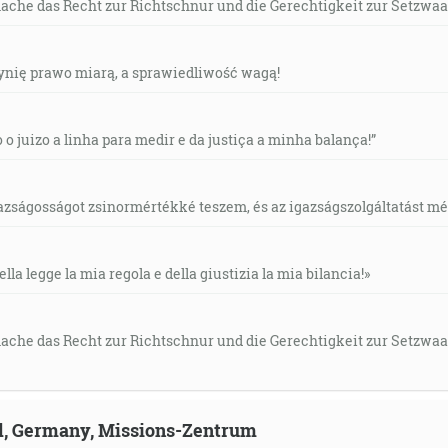
mache das Recht zur Richtschnur und die Gerechtigkeit zur Setzwaa
czynię prawo miarą, a sprawiedliwość wagą!
o o juizo a linha para medir e da justiça a minha balança!”
gazságosságot zsinormértékké teszem, és az igazságszolgáltatást mérl
ella legge la mia regola e della giustizia la mia bilancia!»
mache das Recht zur Richtschnur und die Gerechtigkeit zur Setzwaa
ld, Germany, Missions-Zentrum