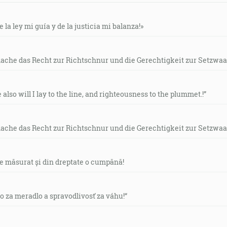
e la ley mi guía y de la justicia mi balanza!»
mache das Recht zur Richtschnur und die Gerechtigkeit zur Setzwaa
e also will I lay to the line, and righteousness to the plummet.!”
mache das Recht zur Richtschnur und die Gerechtigkeit zur Setzwaa
de măsurat și din dreptate o cumpănă!
vo za meradlo a spravodlivosť za váhu!“