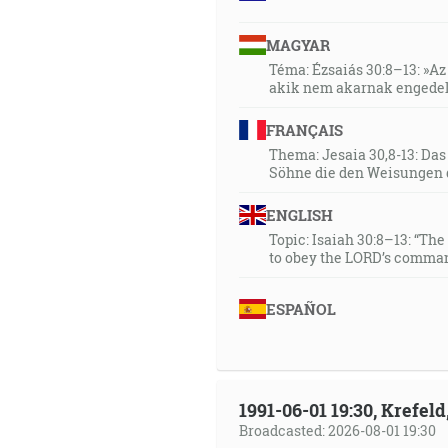
MAGYAR
Téma: Ézsaiás 30:8–13: »Az 
akik nem akarnak engedel
FRANÇAIS
Thema: Jesaia 30,8-13: Da
Söhne die den Weisungen 
ENGLISH
Topic: Isaiah 30:8–13: “Th
to obey the LORD’s comman
ESPAÑOL
1991-06-01 19:30, Krefe
Broadcasted: 2026-08-01 19:30