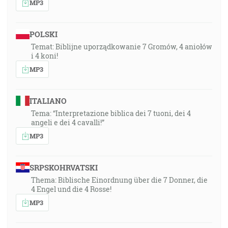
MP3
POLSKI
Temat: Biblijne uporządkowanie 7 Gromów, 4 aniołów
i 4 koni!
MP3
ITALIANO
Tema: “Interpretazione biblica dei 7 tuoni, dei 4
angeli e dei 4 cavalli!”
MP3
SRPSKOHRVATSKI
Thema: Biblische Einordnung über die 7 Donner, die
4 Engel und die 4 Rosse!
MP3