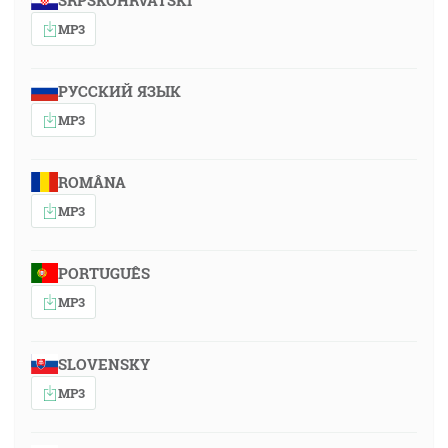
SRPSKOHRVATSKI
MP3
РУССКИЙ ЯЗЫК
MP3
ROMÂNA
MP3
PORTUGUÊS
MP3
SLOVENSKY
MP3