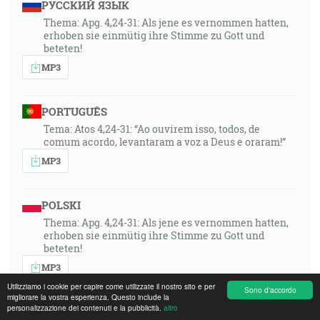
РУССКИЙ ЯЗЫК
Thema: Apg. 4,24-31: Als jene es vernommen hatten,
erhoben sie einmütig ihre Stimme zu Gott und
beteten!
MP3
PORTUGUÊS
Tema: Atos 4,24-31: “Ao ouvirem isso, todos, de
comum acordo, levantaram a voz a Deus e oraram!”
MP3
POLSKI
Thema: Apg. 4,24-31: Als jene es vernommen hatten,
erhoben sie einmütig ihre Stimme zu Gott und
beteten!
MP3
Utilizziamo i cookie per capire come utilizzate il nostro sito e per
Sono d'accordo
migliorare la vostra esperienza. Questo include la
personalizzazione dei contenuti e la pubblicità.
altro
ROMÂNA