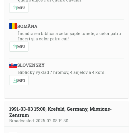
MP3
ROMÂNA
Încadrarea biblică a celor șapte tunete, a celor patru
îngeri și a celor patru cai!
MP3
SLOVENSKY
Biblický výklad 7 hromov, 4 anjelov a 4 koní.
MP3
1991-03-03 15:00, Krefeld, Germany, Missions-
Zentrum
Broadcasted: 2026-07-08 19:30