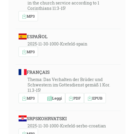
in the church service according to 1
Corinthians 11:3-15!
MP3
ESPAÑOL
2025-11-30-1000-Krefeld-spain
MP3
FRANÇAIS
Thema: Das Verhalten der Brüder und
Schwestern im Gottesdienst gemäß 1 Kor.
11.3-15!
MP3
Leggi
PDF
EPUB
SRPSKOHRVATSKI
2025-11-30-1000-Krefeld-serbo-croatian
MP3