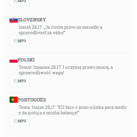
MP3
SLOVENSKY
Izaiáš 28,17: „Ja činím právo za meradlo a
spravodlivosť za váhu!“
MP3
POLSKI
Temat: Izajasza 28,17: I uczynię prawo miarą, a
sprawiedliwość wagą!
MP3
PORTUGUÊS
Tema: Isaías 28,17: “EU faço o juizo a linha para medir
e da justiça a minha balança!”
MP3