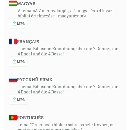
MAGYAR
A téma: »A 7 mennydörgés, a 4 angyal és a 4 lovak
bibliai értelmezése - magyarázata!«
MP3
FRANÇAIS
Thema: Biblische Einordnung über die 7 Donner, die
4 Engel und die 4 Rosse!
MP3
РУССКИЙ ЯЗЫК
Thema: Biblische Einordnung über die 7 Donner, die
4 Engel und die 4 Rosse!
MP3
PORTUGUÊS
Tema: “Ordenação bíblica sobre os sete trovões, os
quatro anjos e os quatro cavalos!”