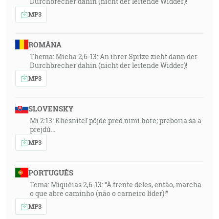
Durchbrecher dahin (nicht der leitende Widder)!
MP3
ROMÂNA
Thema: Micha 2,6-13: An ihrer Spitze zieht dann der
Durchbrecher dahin (nicht der leitende Widder)!
MP3
SLOVENSKY
Mi 2:13: Kliesniteľ pôjde pred nimi hore; preboria sa a
prejdú…
MP3
PORTUGUÊS
Tema: Miquéias 2,6-13: “À frente deles, então, marcha
o que abre caminho (não o carneiro líder)!”
MP3