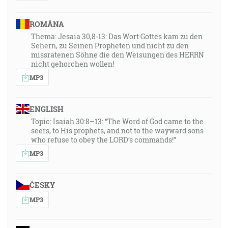
ROMÂNA
Thema: Jesaia 30,8-13: Das Wort Gottes kam zu den
Sehern, zu Seinen Propheten und nicht zu den
missratenen Söhne die den Weisungen des HERRN
nicht gehorchen wollen!
MP3
ENGLISH
Topic: Isaiah 30:8–13: “The Word of God came to the
seers, to His prophets, and not to the wayward sons
who refuse to obey the LORD’s commands!”
MP3
ČESKY
MP3