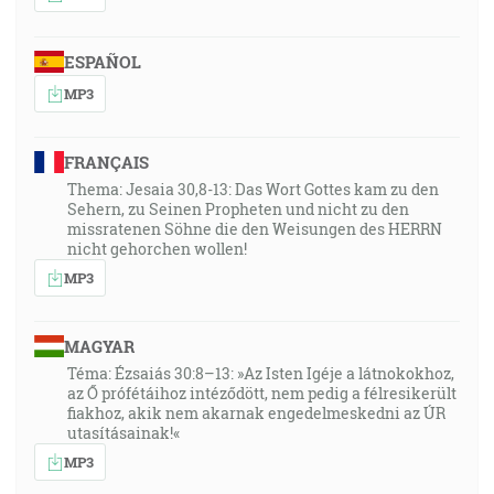
ESPAÑOL
MP3
FRANÇAIS
Thema: Jesaia 30,8-13: Das Wort Gottes kam zu den
Sehern, zu Seinen Propheten und nicht zu den
missratenen Söhne die den Weisungen des HERRN
nicht gehorchen wollen!
MP3
MAGYAR
Téma: Ézsaiás 30:8–13: »Az Isten Igéje a látnokokhoz,
az Ő prófétáihoz intéződött, nem pedig a félresikerült
fiakhoz, akik nem akarnak engedelmeskedni az ÚR
utasításainak!«
MP3