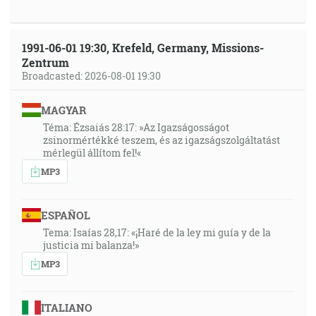
1991-06-01 19:30, Krefeld, Germany, Missions-
Zentrum
Broadcasted: 2026-08-01 19:30
MAGYAR
Téma: Ézsaiás 28:17: »Az Igazságosságot
zsinormértékké teszem, és az igazságszolgáltatást
mérlegül állítom fel!«
MP3
ESPAÑOL
Tema: Isaías 28,17: «¡Haré de la ley mi guía y de la
justicia mi balanza!»
MP3
ITALIANO