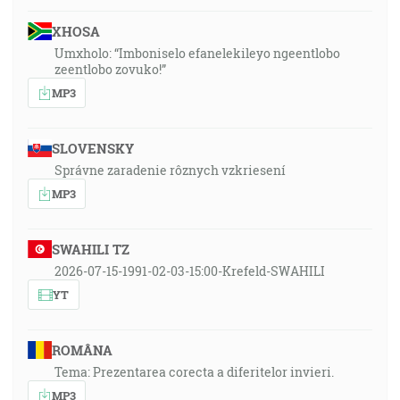
XHOSA
Umxholo: “Imboniselo efanelekileyo ngeentlobo
zeentlobo zovuko!”
MP3
SLOVENSKY
Správne zaradenie rôznych vzkriesení
MP3
SWAHILI TZ
2026-07-15-1991-02-03-15:00-Krefeld-SWAHILI
YT
ROMÂNA
Tema: Prezentarea corecta a diferitelor invieri.
MP3