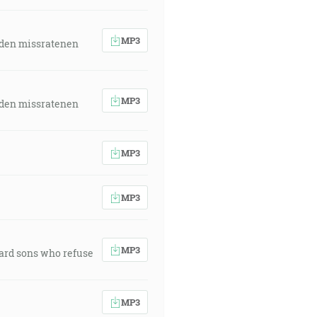
MP3
 den missratenen
MP3
 den missratenen
MP3
MP3
MP3
ward sons who refuse
MP3