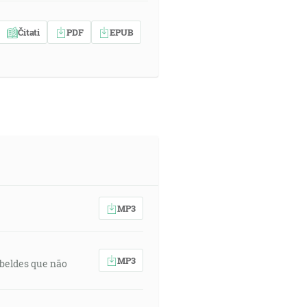
Čitati
PDF
EPUB
MP3
MP3
rebeldes que não