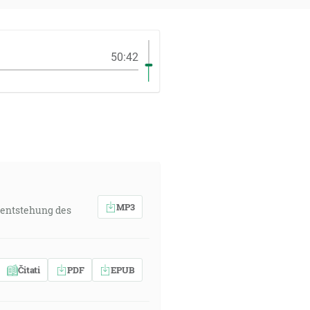
50:42
MP3
 entstehung des
Čitati
PDF
EPUB