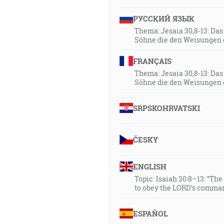
РУССКИЙ ЯЗЫК
Thema: Jesaia 30,8-13: Da
Söhne die den Weisungen 
FRANÇAIS
Thema: Jesaia 30,8-13: Da
Söhne die den Weisungen 
SRPSKOHRVATSKI
ČESKY
ENGLISH
Topic: Isaiah 30:8–13: “Th
to obey the LORD’s comman
ESPAÑOL