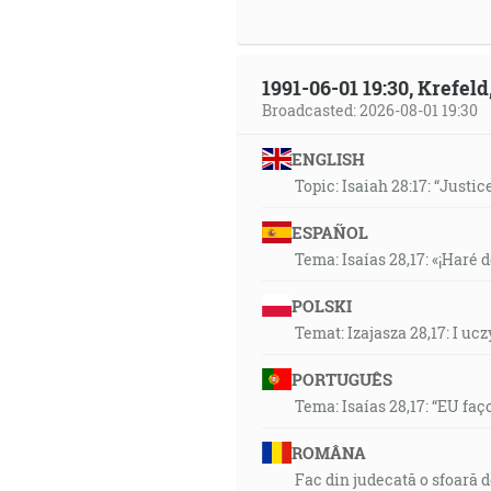
1991-06-01 19:30, Krefe
Broadcasted: 2026-08-01 19:30
ENGLISH
Topic: Isaiah 28:17: “Justic
ESPAÑOL
Tema: Isaías 28,17: «¡Haré d
POLSKI
Temat: Izajasza 28,17: I u
PORTUGUÊS
Tema: Isaías 28,17: “EU faç
ROMÂNA
Fac din judecată o sfoară 