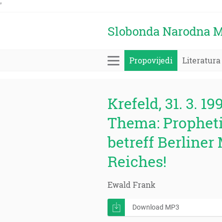
'
Slobonda Narodna M
Propovijedi
Literatura
Krefeld, 31. 3. 19
Thema: Propheti
betreff Berline
Reiches!
Ewald Frank
Download MP3