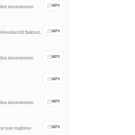
MP3
 den missratenen
MP3
élresikerült fiakhoz,
MP3
 den missratenen
MP3
MP3
 den missratenen
MP3
 che non vogliono