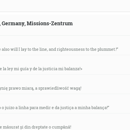
ld, Germany, Missions-Zentrum
e also will I lay to the line, and righteousness to the plummet.!”
e la ley mi guía y de la justicia mi balanza!»
czynię prawo miarą, a sprawiedliwość wagą!
o o juizo a linha para medir e da justiça a minha balança!”
de măsurat și din dreptate o cumpănă!