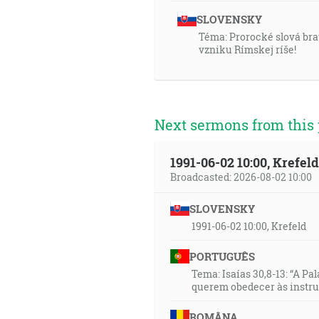
SLOVENSKY
Téma: Prorocké slová bra
vzniku Rímskej ríše!
Next sermons from this 
1991-06-02 10:00, Krefe
Broadcasted: 2026-08-02 10:00
SLOVENSKY
1991-06-02 10:00, Krefeld
PORTUGUÊS
Tema: Isaías 30,8-13: “A Pa
querem obedecer às instr
ROMÂNA