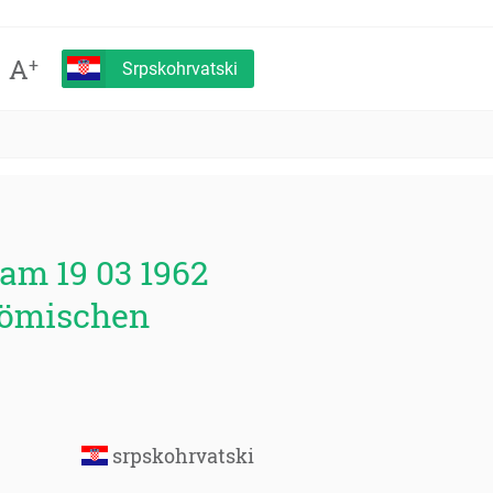
A
+
Srpskohrvatski
am 19 03 1962
 Römischen
srpskohrvatski