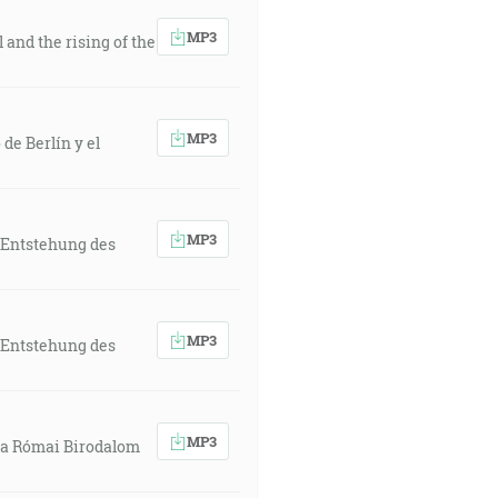
MP3
 and the rising of the
MP3
de Berlín y el
MP3
 Entstehung des
MP3
 Entstehung des
MP3
és a Római Birodalom