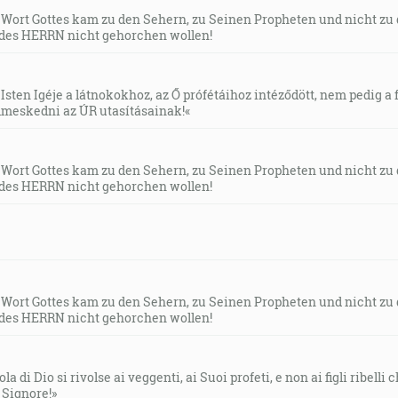
s Wort Gottes kam zu den Sehern, zu Seinen Propheten und nicht zu
des HERRN nicht gehorchen wollen!
Isten Igéje a látnokokhoz, az Ő prófétáihoz intéződött, nem pedig a f
meskedni az ÚR utasításainak!«
s Wort Gottes kam zu den Sehern, zu Seinen Propheten und nicht zu
des HERRN nicht gehorchen wollen!
s Wort Gottes kam zu den Sehern, zu Seinen Propheten und nicht zu
des HERRN nicht gehorchen wollen!
la di Dio si rivolse ai veggenti, ai Suoi profeti, e non ai figli ribelli
l Signore!»