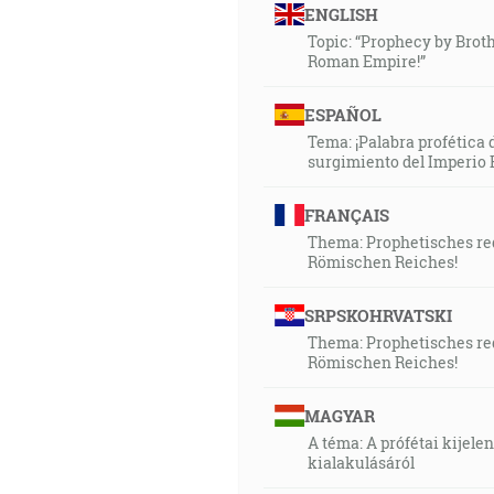
ENGLISH
Topic: “Prophecy by Broth
Roman Empire!”
ESPAÑOL
Tema: ¡Palabra profética 
surgimiento del Imperio
FRANÇAIS
Thema: Prophetisches red
Römischen Reiches!
SRPSKOHRVATSKI
Thema: Prophetisches red
Römischen Reiches!
MAGYAR
A téma: A prófétai kijele
kialakulásáról