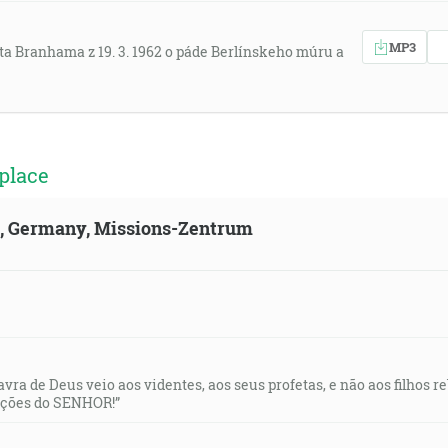
MP3
ta Branhama z 19. 3. 1962 o páde Berlínskeho múru a
place
ld, Germany, Missions-Zentrum
lavra de Deus veio aos videntes, aos seus profetas, e não aos filhos 
uções do SENHOR!”