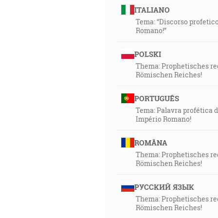
ITALIANO
Tema: “Discorso profetico
Romano!”
POLSKI
Thema: Prophetisches red
Römischen Reiches!
PORTUGUÊS
Tema: Palavra profética 
Império Romano!
ROMÂNA
Thema: Prophetisches red
Römischen Reiches!
РУССКИЙ ЯЗЫК
Thema: Prophetisches red
Römischen Reiches!