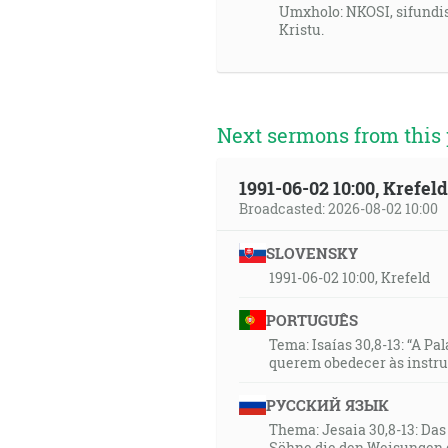
Umxholo: NKOSI, sifundi
Kristu.
Next sermons from this 
1991-06-02 10:00, Krefe
Broadcasted: 2026-08-02 10:00
SLOVENSKY
1991-06-02 10:00, Krefeld
PORTUGUÊS
Tema: Isaías 30,8-13: “A Pa
querem obedecer às instr
РУССКИЙ ЯЗЫК
Thema: Jesaia 30,8-13: Da
Söhne die den Weisungen 