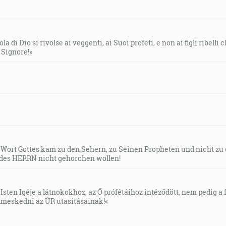
la di Dio si rivolse ai veggenti, ai Suoi profeti, e non ai figli ribelli
l Signore!»
s Wort Gottes kam zu den Sehern, zu Seinen Propheten und nicht zu
des HERRN nicht gehorchen wollen!
Isten Igéje a látnokokhoz, az Ő prófétáihoz intéződött, nem pedig a f
meskedni az ÚR utasításainak!«