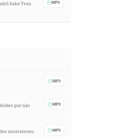
MP3
ndeli baka Yesu
MP3
MP3
rebeldes que não
MP3
 den missratenen