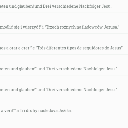
eten und glauben! und Drei verschiedene Nachfolger Jesu.
modlić się i wierzyć !" i "Trzech rożnych naśladowców Jezusa."
 a orar e crer!” e “Três diferentes tipos de seguidores de Jesus”
eten und glauben!" und "Drei verschiedene Nachfolger Jesu."
eten und glauben!" und "Drei verschiedene Nachfolger Jesu."
a veriť!“ a Tri druhy nasledova Ježiša.