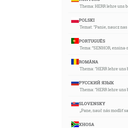
Thema: HERR lehre uns b
POLSKI
Temat: "Panie, naucz nas 
PORTUGUÊS
Tema: “SENHOR, ensina-nos
ROMÂNA
Thema: "HERR lehre uns b
РУССКИЙ ЯЗЫК
Thema: "HERR lehre uns b
SLOVENSKY
„Pane, nauč nás modliť sa 
XHOSA