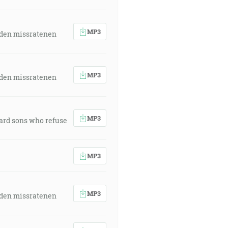
MP3
 den missratenen
MP3
 den missratenen
MP3
ward sons who refuse
MP3
MP3
 den missratenen