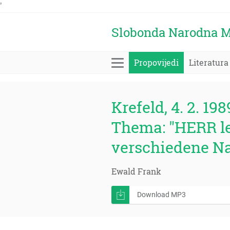
'
Slobonda Narodna M
Propovijedi
Literatura
Krefeld, 4. 2. 198
Thema: "HERR le
verschiedene Na
Ewald Frank
Download MP3