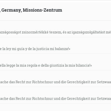
ld, Germany, Missions-Zentrum
gazságosságot zsinormértékké teszem, és az igazságszolgáltatást mérl
e la ley mi guía y de la justicia mi balanza!»
ella legge la mia regola e della giustizia la mia bilancia!»
mache das Recht zur Richtschnur und die Gerechtigkeit zur Setzwaa
mache das Recht zur Richtschnur und die Gerechtigkeit zur Setzwaa