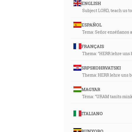
ENGLISH
Subject LORD, teach us to
ESPAÑOL
Tema: Señor enséñanos a o
FRANÇAIS
Thema: "HERR lehre uns b
SRPSKOHRVATSKI
Thema: HERR lehre uns b
MAGYAR
Téma: "URAM taníts minke
ITALIANO
RUNYORO