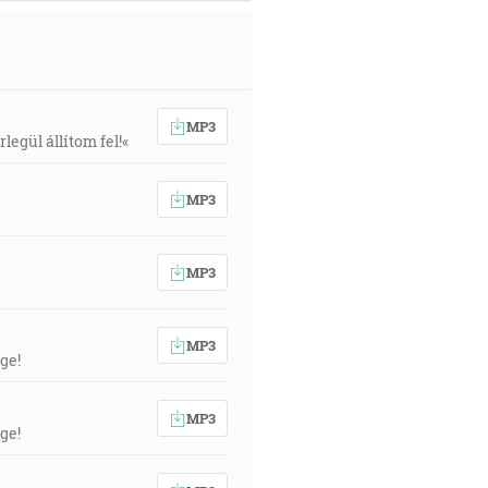
MP3
egül állítom fel!«
MP3
MP3
MP3
ge!
MP3
ge!