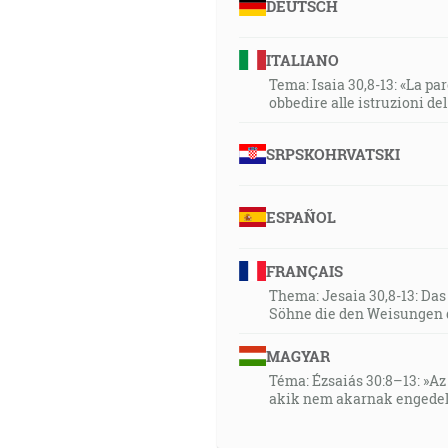
DEUTSCH
ITALIANO
Tema: Isaia 30,8-13: «La paro
obbedire alle istruzioni de
SRPSKOHRVATSKI
ESPAÑOL
FRANÇAIS
Thema: Jesaia 30,8-13: Da
Söhne die den Weisungen 
MAGYAR
Téma: Ézsaiás 30:8–13: »Az 
akik nem akarnak engedel