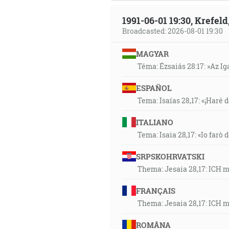
1991-06-01 19:30, Krefe
Broadcasted: 2026-08-01 19:30
MAGYAR
Téma: Ézsaiás 28:17: »Az I
ESPAÑOL
Tema: Isaías 28,17: «¡Haré d
ITALIANO
Tema: Isaia 28,17: «Io farò d
SRPSKOHRVATSKI
Thema: Jesaia 28,17: ICH 
FRANÇAIS
Thema: Jesaia 28,17: ICH 
ROMÂNA