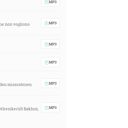
MP3
MP3
 che non vogliono
MP3
MP3
MP3
 den missratenen
MP3
élresikerült fiakhoz,