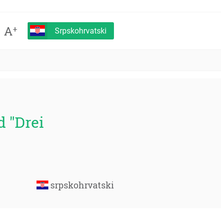
A
+
Srpskohrvatski
d "Drei
srpskohrvatski