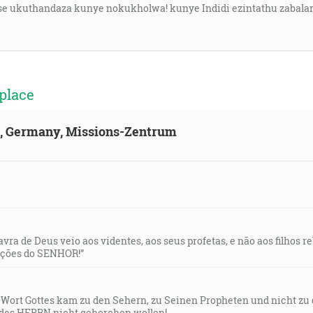
se ukuthandaza kunye nokukholwa! kunye Indidi ezintathu zabala
place
ld, Germany, Missions-Zentrum
lavra de Deus veio aos videntes, aos seus profetas, e não aos filhos 
uções do SENHOR!”
s Wort Gottes kam zu den Sehern, zu Seinen Propheten und nicht zu
des HERRN nicht gehorchen wollen!