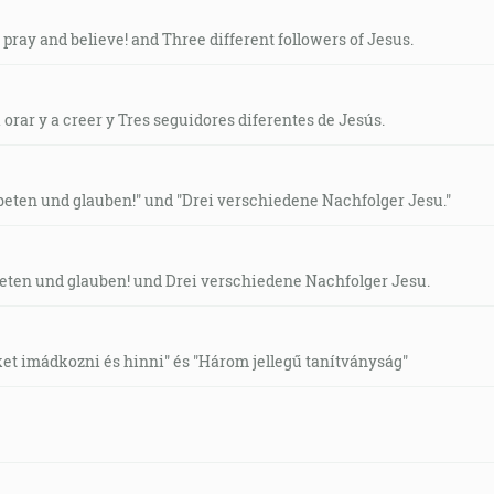
 pray and believe! and Three different followers of Jesus.
rar y a creer y Tres seguidores diferentes de Jesús.
eten und glauben!" und "Drei verschiedene Nachfolger Jesu."
eten und glauben! und Drei verschiedene Nachfolger Jesu.
t imádkozni és hinni" és "Három jellegű tanítványság"