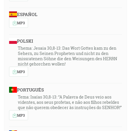
ESPAÑOL
MP3
POLSKI
Thema: Jesaia 30,8-13: Das Wort Gottes kam zu den
Sehern, zu Seinen Propheten und nicht zu den
missratenen Söhne die den Weisungen des HERRN
nicht gehorchen wollen!
MP3
PORTUGUÊS
Tema: Isaías 30,8-13: “A Palavra de Deus veio aos
videntes, aos seus profetas, e não aos filhos rebeldes
que não querem obedecer às instruções do SENHOR!”
MP3