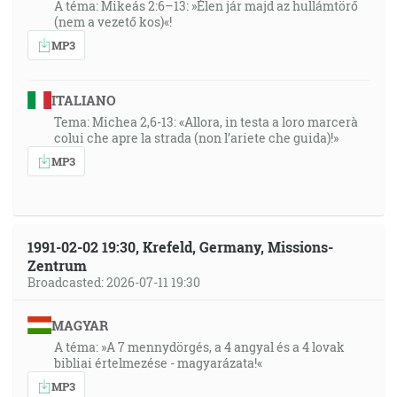
A téma: Mikeás 2:6–13: »Élen jár majd az hullámtörő
(nem a vezető kos)«!
MP3
ITALIANO
Tema: Michea 2,6-13: «Allora, in testa a loro marcerà
colui che apre la strada (non l’ariete che guida)!»
MP3
1991-02-02 19:30, Krefeld, Germany, Missions-
Zentrum
Broadcasted: 2026-07-11 19:30
MAGYAR
A téma: »A 7 mennydörgés, a 4 angyal és a 4 lovak
bibliai értelmezése - magyarázata!«
MP3