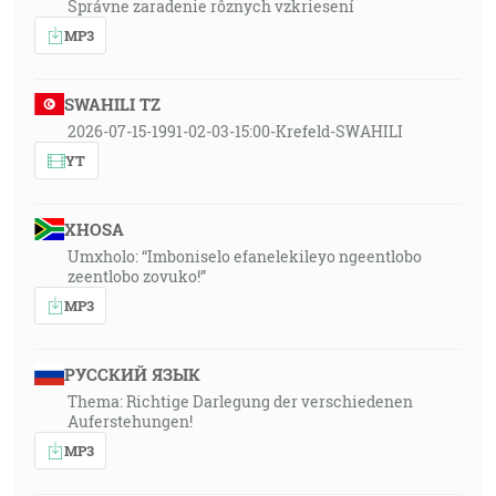
Správne zaradenie rôznych vzkriesení
MP3
SWAHILI TZ
2026-07-15-1991-02-03-15:00-Krefeld-SWAHILI
YT
XHOSA
Umxholo: “Imboniselo efanelekileyo ngeentlobo
zeentlobo zovuko!”
MP3
РУССКИЙ ЯЗЫК
Thema: Richtige Darlegung der verschiedenen
Auferstehungen!
MP3