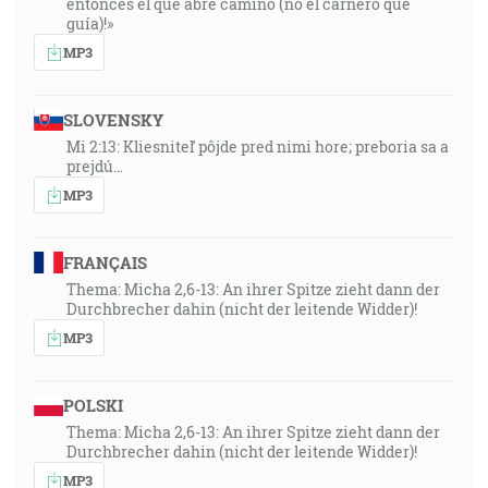
entonces el que abre camino (no el carnero que
guía)!»
MP3
SLOVENSKY
Mi 2:13: Kliesniteľ pôjde pred nimi hore; preboria sa a
prejdú…
MP3
FRANÇAIS
Thema: Micha 2,6-13: An ihrer Spitze zieht dann der
Durchbrecher dahin (nicht der leitende Widder)!
MP3
POLSKI
Thema: Micha 2,6-13: An ihrer Spitze zieht dann der
Durchbrecher dahin (nicht der leitende Widder)!
MP3