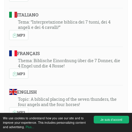
ITALIANO
Tema: “Interpretazione biblica dei 7 tuoni, dei 4
angeli e dei 4 cavalli!”
MP3
FRANÇAIS
Thema: Biblische Einordnung über die 7 Donner, die
4 Engel und die 4 Rosse!
MP3
ENGLISH
Topic: A biblical placing of the seven thunders, the
four angels and the four horses!
MP3
We use cookies to understand how you use our site and to
Je suis d'accord
improve your experience. This includes personalizing content
and advertising.
Plus...
ROMÂNA