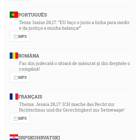
PORTUGUÊS
Tema: Isaías 28,17: “EU faço o juizo a linha para medir
e da justiça a minha balança!”
MP3
ROMÂNA
Fac din judecată o sfoară de măsurat și din dreptate o
cumpănă!
MP3
FRANÇAIS
Thema: Jesaia 28,17: ICH mache das Recht zur
Richtschnur und die Gerechtigkeit zur Setzwaage!
MP3
SRPSKOHRVATSKI