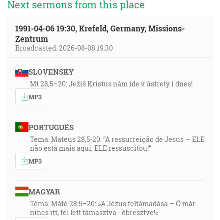
Next sermons from this place
1991-04-06 19:30, Krefeld, Germany, Missions-
Zentrum
Broadcasted: 2026-08-08 19:30
SLOVENSKY
Mt 28,5–20: Ježiš Kristus nám ide v ústrety i dnes!
MP3
PORTUGUÊS
Tema: Mateus 28,5-20: “A ressurreição de Jesus — ELE
não está mais aqui, ELE ressuscitou!”
MP3
MAGYAR
Téma: Máté 28:5–20: »A Jézus feltámadása – Ő már
nincs itt, fel lett támasztva - ébresztve!«