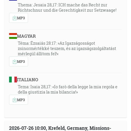
Thema: Jesaia 28,17: ICH mache das Recht zur
Richtschnur und die Gerechtigkeit zur Setzwaage!
MP3
MAGYAR
Téma: Ézsaiás 28:17: »Az Igazságosságot
zsinormértékké teszem, és az igazságszolgáltatást
mérlegül állítom fel!«
MP3
ITALIANO
Tema: Isaia 28,17: «Io farò della legge la mia regola e
della giustizia la mia bilancia!»
MP3
2026-07-26 10:00, Krefeld, Germany, Missions-