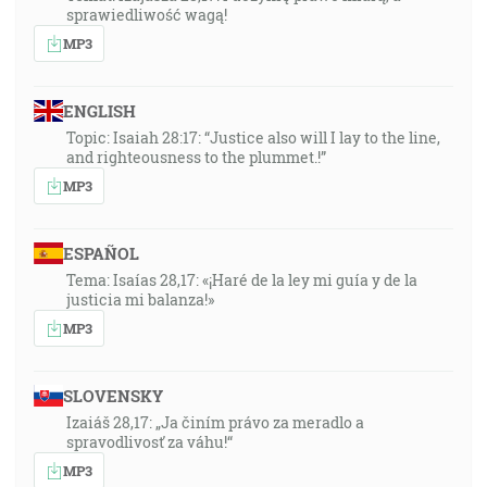
sprawiedliwość wagą!
MP3
ENGLISH
Topic: Isaiah 28:17: “Justice also will I lay to the line,
and righteousness to the plummet.!”
MP3
ESPAÑOL
Tema: Isaías 28,17: «¡Haré de la ley mi guía y de la
justicia mi balanza!»
MP3
SLOVENSKY
Izaiáš 28,17: „Ja činím právo za meradlo a
spravodlivosť za váhu!“
MP3