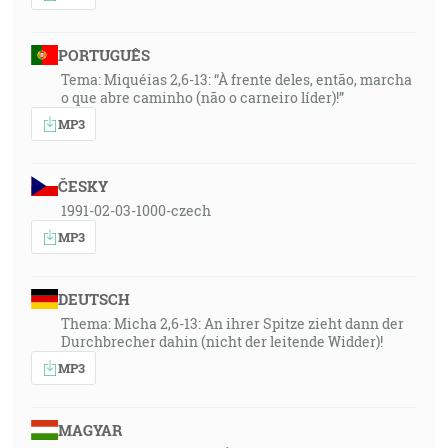
PORTUGUÊS
Tema: Miquéias 2,6-13: “À frente deles, então, marcha
o que abre caminho (não o carneiro líder)!”
MP3
ČESKY
1991-02-03-1000-czech
MP3
DEUTSCH
Thema: Micha 2,6-13: An ihrer Spitze zieht dann der
Durchbrecher dahin (nicht der leitende Widder)!
MP3
MAGYAR