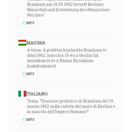
Branham am 19 03 1962 betreff Berliner
Mauerfall und Entstehung des Römischen
Reiches!
MP3
MAGYAR
A téma: A prófétai kijelentés Branham tv
által 1962. március 19-én a berlini fal
leomlásáról és a Római Birodalom
kialakulásáról
MP3
ITALIANO
Tema: “Discorso profetico di Branham del 19
marzo 1962 sulla caduta del muro di Berlino e
la nascita dell'Impero Romano!”
MP3