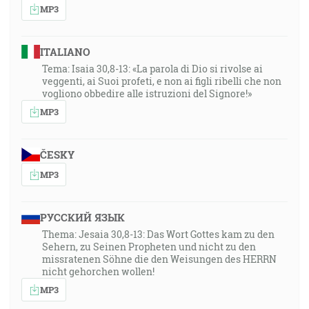
MP3
ITALIANO
Tema: Isaia 30,8-13: «La parola di Dio si rivolse ai
veggenti, ai Suoi profeti, e non ai figli ribelli che non
vogliono obbedire alle istruzioni del Signore!»
MP3
ČESKY
MP3
РУССКИЙ ЯЗЫК
Thema: Jesaia 30,8-13: Das Wort Gottes kam zu den
Sehern, zu Seinen Propheten und nicht zu den
missratenen Söhne die den Weisungen des HERRN
nicht gehorchen wollen!
MP3