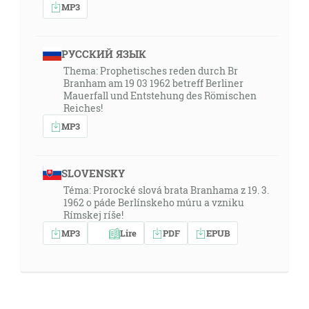
MP3
РУССКИЙ ЯЗЫК
Thema: Prophetisches reden durch Br
Branham am 19 03 1962 betreff Berliner
Mauerfall und Entstehung des Römischen
Reiches!
MP3
SLOVENSKY
Téma: Prorocké slová brata Branhama z 19. 3.
1962 o páde Berlínskeho múru a vzniku
Rímskej ríše!
MP3
Lire
PDF
EPUB