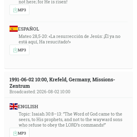
not here; for He is risen!
MP3
ESPAÑOL
Mateo 28,5-20: «La resurrección de Jesús: ¡Él ya no
está aquí, Ha resucitado!»
MP3
1991-06-02 10:00, Krefeld, Germany, Missions-
Zentrum
Broadcasted: 2026-08-02 10:00
ENGLISH
Topic: Isaiah 30:8–13: “The Word of God came to the
seers, to His prophets, and not to the wayward sons
who refuse to obey the LORD’s commands!”
MP3