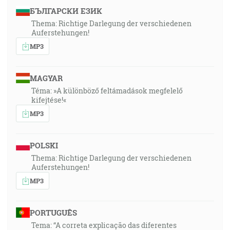
БЪЛГАРСКИ ЕЗИК
Thema: Richtige Darlegung der verschiedenen
Auferstehungen!
MP3
MAGYAR
Téma: »A különböző feltámadások megfelelő
kifejtése!«
MP3
POLSKI
Thema: Richtige Darlegung der verschiedenen
Auferstehungen!
MP3
PORTUGUÊS
Tema: “A correta explicação das diferentes