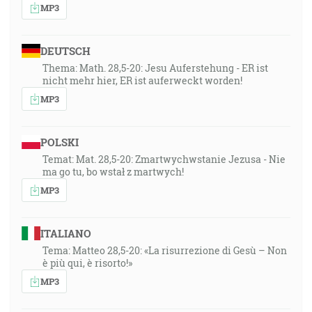
MP3
DEUTSCH
Thema: Math. 28,5-20: Jesu Auferstehung - ER ist
nicht mehr hier, ER ist auferweckt worden!
MP3
POLSKI
Temat: Mat. 28,5-20: Zmartwychwstanie Jezusa - Nie
ma go tu, bo wstał z martwych!
MP3
ITALIANO
Tema: Matteo 28,5-20: «La risurrezione di Gesù – Non
è più qui, è risorto!»
MP3