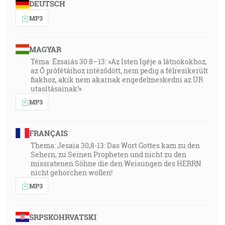
DEUTSCH
MP3
MAGYAR
Téma: Ézsaiás 30:8–13: »Az Isten Igéje a látnokokhoz,
az Ő prófétáihoz intéződött, nem pedig a félresikerült
fiakhoz, akik nem akarnak engedelmeskedni az ÚR
utasításainak!«
MP3
FRANÇAIS
Thema: Jesaia 30,8-13: Das Wort Gottes kam zu den
Sehern, zu Seinen Propheten und nicht zu den
missratenen Söhne die den Weisungen des HERRN
nicht gehorchen wollen!
MP3
SRPSKOHRVATSKI