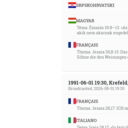
SRPSKOHRVATSKI
MAGYAR
Téma: Ézsaiás 30:8–13: »Az 
akik nem akarnak engedel
FRANÇAIS
Thema: Jesaia 30,8-13: Da
Söhne die den Weisungen 
1991-06-01 19:30, Krefe
Broadcasted: 2026-08-01 19:30
FRANÇAIS
Thema: Jesaia 28,17: ICH 
ITALIANO
Tema: Isaia 28,17: «Io farò d