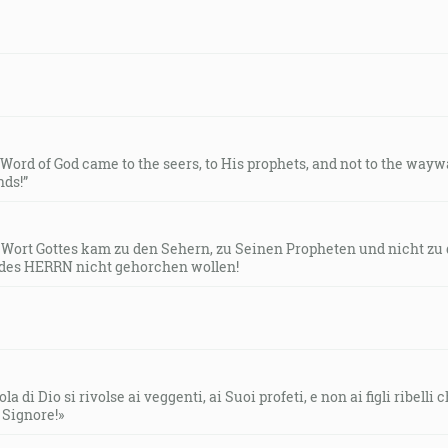
e Word of God came to the seers, to His prophets, and not to the way
ds!”
s Wort Gottes kam zu den Sehern, zu Seinen Propheten und nicht zu
des HERRN nicht gehorchen wollen!
la di Dio si rivolse ai veggenti, ai Suoi profeti, e non ai figli ribelli
l Signore!»