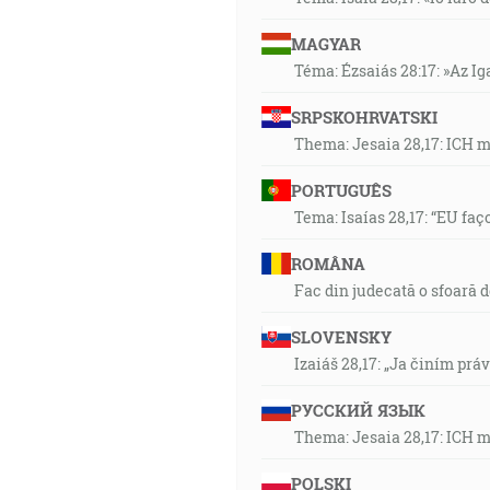
MAGYAR
Téma: Ézsaiás 28:17: »Az I
SRPSKOHRVATSKI
Thema: Jesaia 28,17: ICH 
PORTUGUÊS
Tema: Isaías 28,17: “EU faç
ROMÂNA
Fac din judecată o sfoară 
SLOVENSKY
Izaiáš 28,17: „Ja činím prá
РУССКИЙ ЯЗЫК
Thema: Jesaia 28,17: ICH 
POLSKI