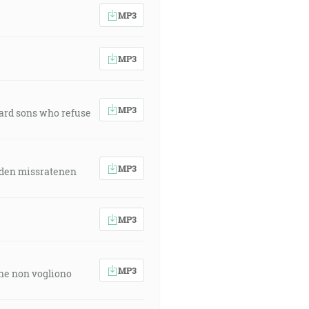
MP3
MP3
MP3
ward sons who refuse
MP3
 den missratenen
MP3
MP3
 che non vogliono