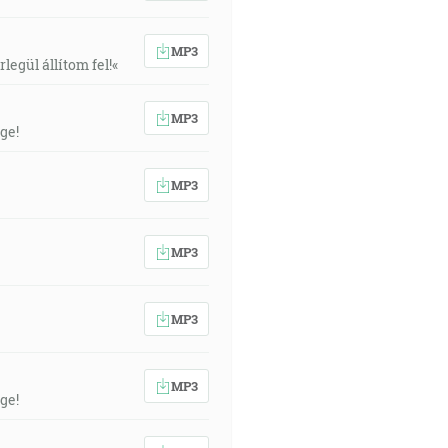
MP3
egül állítom fel!«
MP3
ge!
MP3
MP3
MP3
MP3
ge!