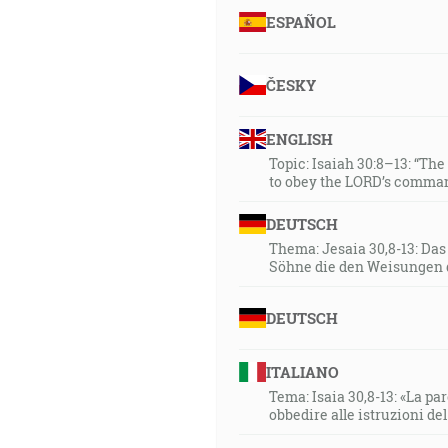
ESPAÑOL
ČESKY
ENGLISH
Topic: Isaiah 30:8–13: “Th
to obey the LORD’s comman
DEUTSCH
Thema: Jesaia 30,8-13: Da
Söhne die den Weisungen 
DEUTSCH
ITALIANO
Tema: Isaia 30,8-13: «La paro
obbedire alle istruzioni de