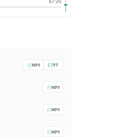
67:20
MP3
YT
MP3
MP3
MP3