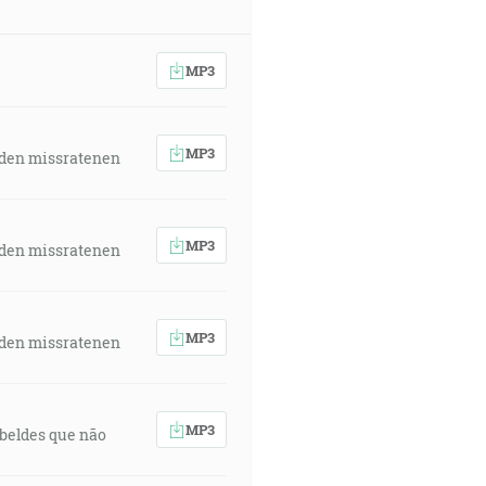
MP3
MP3
 den missratenen
MP3
 den missratenen
MP3
 den missratenen
MP3
rebeldes que não