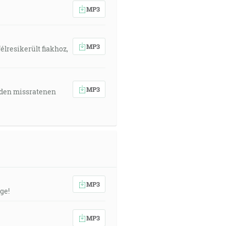
MP3
MP3
élresikerült fiakhoz,
MP3
 den missratenen
MP3
ge!
MP3