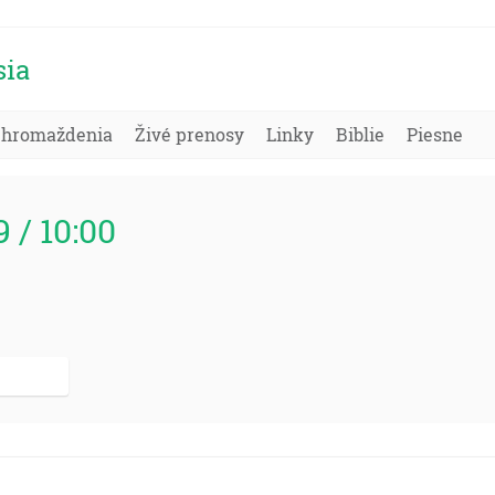
sia
Zhromaždenia
Živé prenosy
Linky
Biblie
Piesne
9 / 10:00