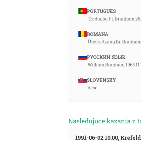
PORTUGUÊS
Tradução Fr. Branham 26/
ROMÂNA
Übersetzung Br. Branham
РУССКИЙ ЯЗЫК
William Branham 1965 11 
SLOVENSKY
desc
Nasledujúce kázania z t
1991-06-02 10:00, Krefe