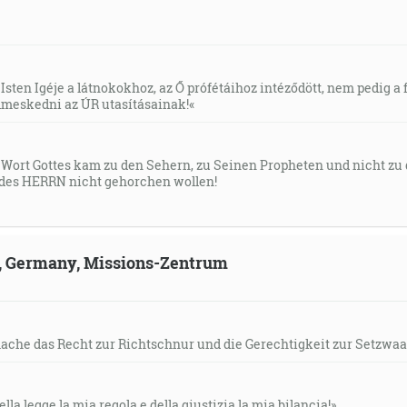
Isten Igéje a látnokokhoz, az Ő prófétáihoz intéződött, nem pedig a f
meskedni az ÚR utasításainak!«
s Wort Gottes kam zu den Sehern, zu Seinen Propheten und nicht zu
des HERRN nicht gehorchen wollen!
ld, Germany, Missions-Zentrum
mache das Recht zur Richtschnur und die Gerechtigkeit zur Setzwaa
ella legge la mia regola e della giustizia la mia bilancia!»