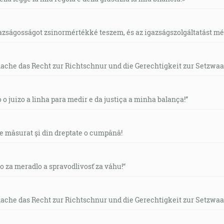
gazságosságot zsinormértékké teszem, és az igazságszolgáltatást mérl
mache das Recht zur Richtschnur und die Gerechtigkeit zur Setzwaa
o o juizo a linha para medir e da justiça a minha balança!”
de măsurat și din dreptate o cumpănă!
vo za meradlo a spravodlivosť za váhu!“
mache das Recht zur Richtschnur und die Gerechtigkeit zur Setzwaa