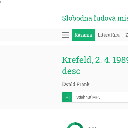
'
Slobodná ľudová mi
Kázania
Literatúra
Krefeld, 2. 4. 198
desc
Ewald Frank
Stiahnuť MP3