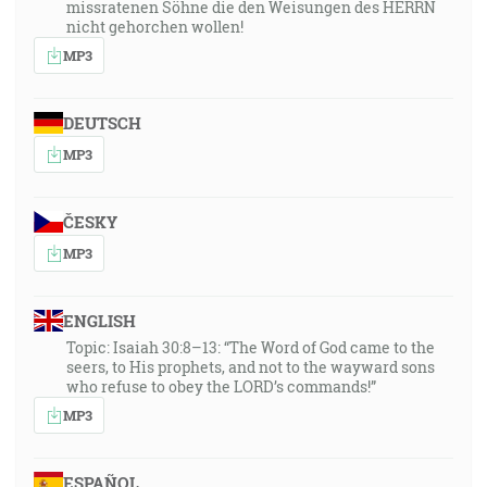
missratenen Söhne die den Weisungen des HERRN
nicht gehorchen wollen!
MP3
DEUTSCH
MP3
ČESKY
MP3
ENGLISH
Topic: Isaiah 30:8–13: “The Word of God came to the
seers, to His prophets, and not to the wayward sons
who refuse to obey the LORD’s commands!”
MP3
ESPAÑOL