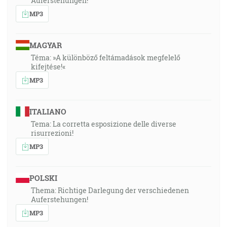
Auferstehungen!
MP3
MAGYAR
Téma: »A különböző feltámadások megfelelő
kifejtése!«
MP3
ITALIANO
Tema: La corretta esposizione delle diverse
risurrezioni!
MP3
POLSKI
Thema: Richtige Darlegung der verschiedenen
Auferstehungen!
MP3