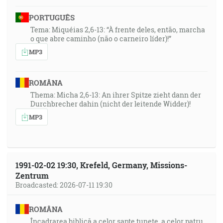
PORTUGUÊS
Tema: Miquéias 2,6-13: “À frente deles, então, marcha
o que abre caminho (não o carneiro líder)!”
MP3
ROMÂNA
Thema: Micha 2,6-13: An ihrer Spitze zieht dann der
Durchbrecher dahin (nicht der leitende Widder)!
MP3
1991-02-02 19:30, Krefeld, Germany, Missions-
Zentrum
Broadcasted: 2026-07-11 19:30
ROMÂNA
Încadrarea biblică a celor șapte tunete, a celor patru