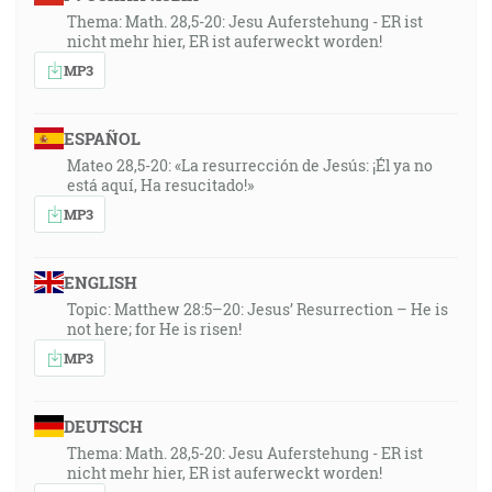
Thema: Math. 28,5-20: Jesu Auferstehung - ER ist
nicht mehr hier, ER ist auferweckt worden!
MP3
ESPAÑOL
Mateo 28,5-20: «La resurrección de Jesús: ¡Él ya no
está aquí, Ha resucitado!»
MP3
ENGLISH
Topic: Matthew 28:5–20: Jesus’ Resurrection – He is
not here; for He is risen!
MP3
DEUTSCH
Thema: Math. 28,5-20: Jesu Auferstehung - ER ist
nicht mehr hier, ER ist auferweckt worden!