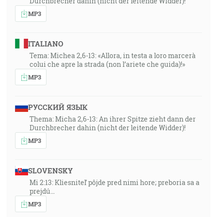
Durchbrecher dahin (nicht der leitende Widder)!
MP3
ITALIANO
Tema: Michea 2,6-13: «Allora, in testa a loro marcerà
colui che apre la strada (non l’ariete che guida)!»
MP3
РУССКИЙ ЯЗЫК
Thema: Micha 2,6-13: An ihrer Spitze zieht dann der
Durchbrecher dahin (nicht der leitende Widder)!
MP3
SLOVENSKY
Mi 2:13: Kliesniteľ pôjde pred nimi hore; preboria sa a
prejdú…
MP3