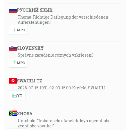
РУССКИЙ ЯЗЫК
Thema: Richtige Darlegung der verschiedenen
Auferstehungen!
MP3
SLOVENSKY
Správne zaradenie rôznych vzkriesení
MP3
SWAHILI TZ
2026-07-15-1991-02-03-15:00-Krefeld-SWAHILI
YT
XHOSA
Umxholo: “Imboniselo efanelekileyo ngeentlobo
zeentlobo zovuko!”