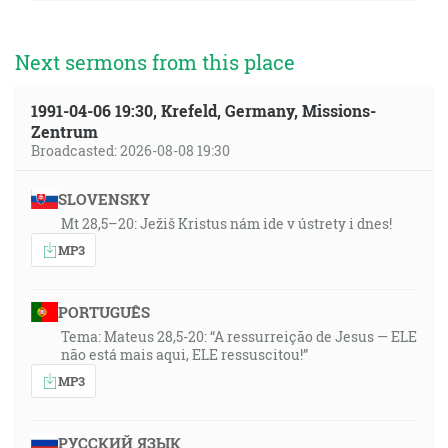
Next sermons from this place
1991-04-06 19:30, Krefeld, Germany, Missions-
Zentrum
Broadcasted: 2026-08-08 19:30
SLOVENSKY
Mt 28,5–20: Ježiš Kristus nám ide v ústrety i dnes!
MP3
PORTUGUÊS
Tema: Mateus 28,5-20: “A ressurreição de Jesus — ELE
não está mais aqui, ELE ressuscitou!”
MP3
РУССКИЙ ЯЗЫК