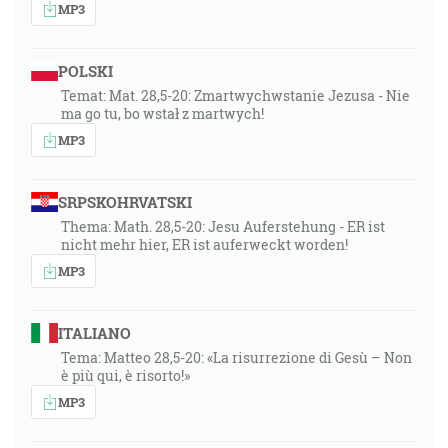
MP3
POLSKI
Temat: Mat. 28,5-20: Zmartwychwstanie Jezusa - Nie
ma go tu, bo wstał z martwych!
MP3
SRPSKOHRVATSKI
Thema: Math. 28,5-20: Jesu Auferstehung - ER ist
nicht mehr hier, ER ist auferweckt worden!
MP3
ITALIANO
Tema: Matteo 28,5-20: «La risurrezione di Gesù – Non
è più qui, è risorto!»
MP3