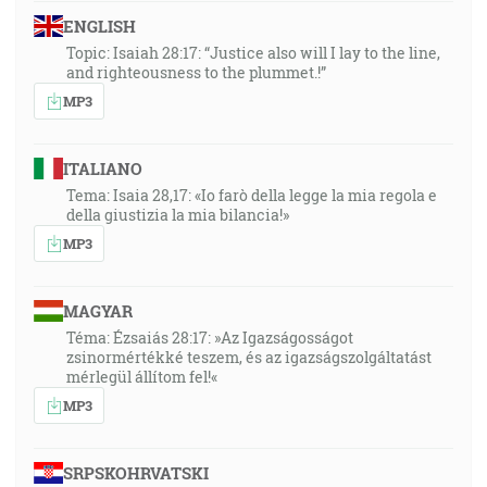
ENGLISH
Topic: Isaiah 28:17: “Justice also will I lay to the line,
and righteousness to the plummet.!”
MP3
ITALIANO
Tema: Isaia 28,17: «Io farò della legge la mia regola e
della giustizia la mia bilancia!»
MP3
MAGYAR
Téma: Ézsaiás 28:17: »Az Igazságosságot
zsinormértékké teszem, és az igazságszolgáltatást
mérlegül állítom fel!«
MP3
SRPSKOHRVATSKI