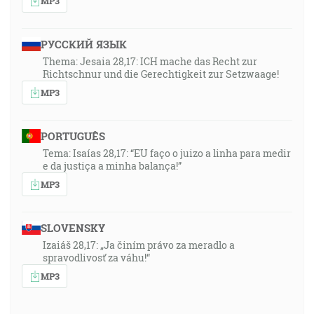
MP3
РУССКИЙ ЯЗЫК
Thema: Jesaia 28,17: ICH mache das Recht zur
Richtschnur und die Gerechtigkeit zur Setzwaage!
MP3
PORTUGUÊS
Tema: Isaías 28,17: “EU faço o juizo a linha para medir
e da justiça a minha balança!”
MP3
SLOVENSKY
Izaiáš 28,17: „Ja činím právo za meradlo a
spravodlivosť za váhu!“
MP3