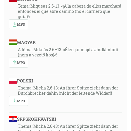
Tema: Miqueas 2:6-13: «¡A la cabeza de ellos marchará
entonces el que abre camino (no el carnero que
guía)!»
MP3
MAGYAR
A téma: Mikeás 2:6–13: »Élen jár majd az hullámtörő
(nem a vezető kos)«!
MP3
POLSKI
Thema: Micha 2,6-13: An ihrer Spitze zieht dann der
Durchbrecher dahin (nicht der leitende Widder)!
MP3
SRPSKOHRVATSKI
Thema: Micha 2,6-13: An ihrer Spitze zieht dann der