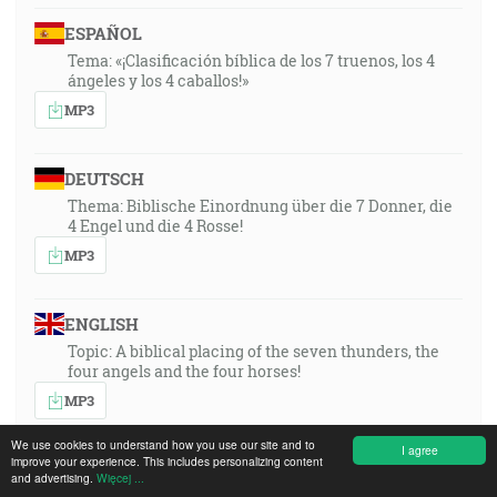
ESPAÑOL
Tema: «¡Clasificación bíblica de los 7 truenos, los 4
ángeles y los 4 caballos!»
MP3
DEUTSCH
Thema: Biblische Einordnung über die 7 Donner, die
4 Engel und die 4 Rosse!
MP3
ENGLISH
Topic: A biblical placing of the seven thunders, the
four angels and the four horses!
MP3
We use cookies to understand how you use our site and to
I agree
improve your experience. This includes personalizing content
FRANÇAIS
and advertising.
Więcej ...
Thema: Biblische Einordnung über die 7 Donner, die