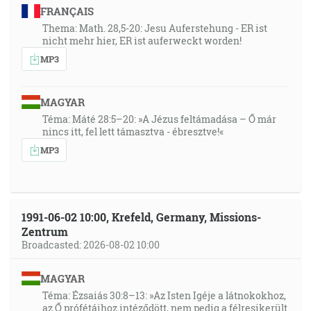
FRANÇAIS
Thema: Math. 28,5-20: Jesu Auferstehung - ER ist
nicht mehr hier, ER ist auferweckt worden!
MP3
MAGYAR
Téma: Máté 28:5–20: »A Jézus feltámadása – Ő már
nincs itt, fel lett támasztva - ébresztve!«
MP3
1991-06-02 10:00, Krefeld, Germany, Missions-
Zentrum
Broadcasted: 2026-08-02 10:00
MAGYAR
Téma: Ézsaiás 30:8–13: »Az Isten Igéje a látnokokhoz,
az Ő prófétáihoz intéződött, nem pedig a félresikerült