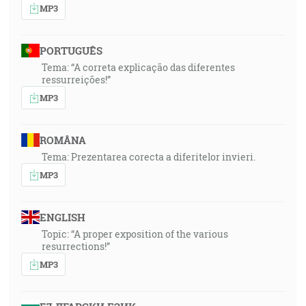
MP3
PORTUGUÊS
Tema: “A correta explicação das diferentes
ressurreições!”
MP3
ROMÂNA
Tema: Prezentarea corecta a diferitelor invieri.
MP3
ENGLISH
Topic: “A proper exposition of the various
resurrections!”
MP3