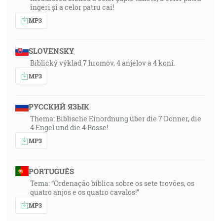
îngeri și a celor patru cai!
MP3
SLOVENSKY
Biblický výklad 7 hromov, 4 anjelov a 4 koní.
MP3
РУССКИЙ ЯЗЫК
Thema: Biblische Einordnung über die 7 Donner, die
4 Engel und die 4 Rosse!
MP3
PORTUGUÊS
Tema: “Ordenação bíblica sobre os sete trovões, os
quatro anjos e os quatro cavalos!”
MP3