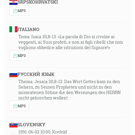
SRPSKOHRVATSKI
MP3
ITALIANO
Tema: Isaia 30,8-13: «La parola di Dio si rivolse ai
veggenti, ai Suoi profeti, e non ai figli ribelli che non
vogliono obbedire alle istruzioni del Signore!»
MP3
РУССКИЙ ЯЗЫК
Thema: Jesaia 30,8-13: Das Wort Gottes kam zu den
Sehern, zu Seinen Propheten und nicht zu den
missratenen Söhne die den Weisungen des HERRN
nicht gehorchen wollen!
MP3
SLOVENSKY
1991-06-02 10:00, Krefeld