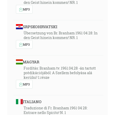
den Geist hinein kommen! NR. 1
MP3
SRPSKOHRVATSKI
Übersetzung von Br. Branham 1961 04 28: In
den Geist hinein kommen! NR. 1
MP3
MAGYAR
Fordítás: Branham tv. 1961.04.28 -án tartott
prédikációjából: A Szellem befolyása alá
kerülni! 1.része
MP3
ITALIANO
Traduzione di Fr. Branham 1961 04 28:
Entrare nello Spirito! N. 1