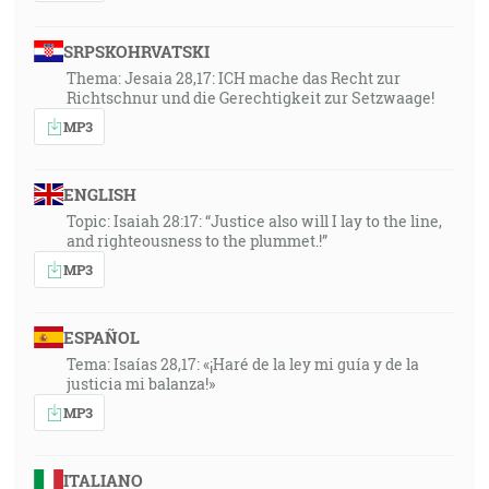
SRPSKOHRVATSKI
Thema: Jesaia 28,17: ICH mache das Recht zur
Richtschnur und die Gerechtigkeit zur Setzwaage!
MP3
ENGLISH
Topic: Isaiah 28:17: “Justice also will I lay to the line,
and righteousness to the plummet.!”
MP3
ESPAÑOL
Tema: Isaías 28,17: «¡Haré de la ley mi guía y de la
justicia mi balanza!»
MP3
ITALIANO