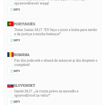
sprawiedliwość wagą!
MP3
PORTUGUÊS
Tema: Isaías 28,17: “EU faço o juizo a linha para medir
e da justiça a minha balança!”
MP3
ROMÂNA
Fac din judecată o sfoară de măsurat și din dreptate o
cumpănă!
MP3
SLOVENSKY
Izaiáš 28,17: „Ja činím právo za meradlo a
spravodlivosť za váhu!“
MP3