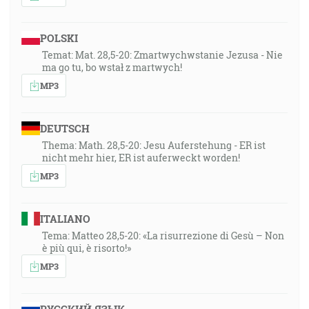
POLSKI
Temat: Mat. 28,5-20: Zmartwychwstanie Jezusa - Nie
ma go tu, bo wstał z martwych!
MP3
DEUTSCH
Thema: Math. 28,5-20: Jesu Auferstehung - ER ist
nicht mehr hier, ER ist auferweckt worden!
MP3
ITALIANO
Tema: Matteo 28,5-20: «La risurrezione di Gesù – Non
è più qui, è risorto!»
MP3