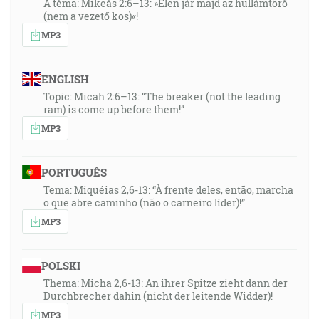
A téma: Mikeás 2:6–13: »Élen jár majd az hullámtörő
(nem a vezető kos)«!
MP3
ENGLISH
Topic: Micah 2:6–13: “The breaker (not the leading
ram) is come up before them!”
MP3
PORTUGUÊS
Tema: Miquéias 2,6-13: “À frente deles, então, marcha
o que abre caminho (não o carneiro líder)!”
MP3
POLSKI
Thema: Micha 2,6-13: An ihrer Spitze zieht dann der
Durchbrecher dahin (nicht der leitende Widder)!
MP3