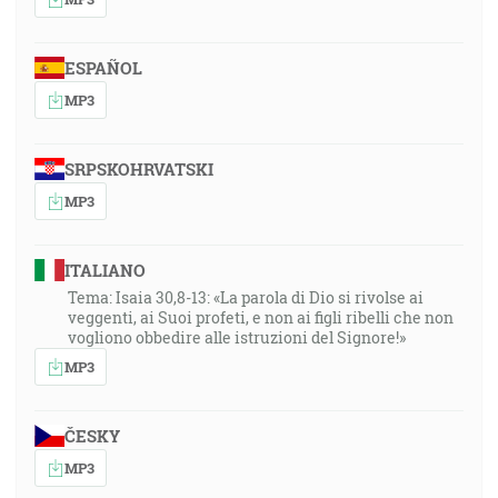
ESPAÑOL
MP3
SRPSKOHRVATSKI
MP3
ITALIANO
Tema: Isaia 30,8-13: «La parola di Dio si rivolse ai
veggenti, ai Suoi profeti, e non ai figli ribelli che non
vogliono obbedire alle istruzioni del Signore!»
MP3
ČESKY
MP3