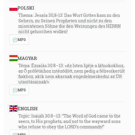
POLSKI
Thema: Jesaia 30,8-13: Das Wort Gottes kam zu den
Sehern, zu Seinen Propheten und nicht zu den
missratenen Söhne die den Weisungen des HERRN
nicht gehorchen wollen!
MP3
MAGYAR
Téma: Ézsaiás 30:8–13: »Az Isten Igéje a látnokokhoz,
az Ő prófétáihoz intéződött, nem pedig a félresikerült
fiakhoz, akik nem akarnak engedelmeskedni az ÚR
utasításainak!«
MP3
ENGLISH
Topic: Isaiah 30:8–13: “The Word of God came to the
seers, to His prophets, and not to the wayward sons
who refuse to obey the LORD’s commands!”
MP3