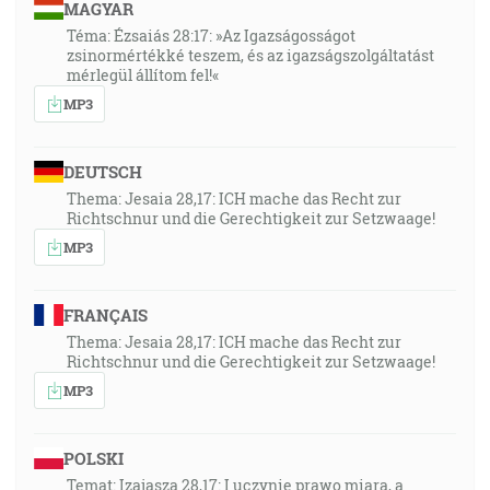
MAGYAR
Téma: Ézsaiás 28:17: »Az Igazságosságot
zsinormértékké teszem, és az igazságszolgáltatást
mérlegül állítom fel!«
MP3
DEUTSCH
Thema: Jesaia 28,17: ICH mache das Recht zur
Richtschnur und die Gerechtigkeit zur Setzwaage!
MP3
FRANÇAIS
Thema: Jesaia 28,17: ICH mache das Recht zur
Richtschnur und die Gerechtigkeit zur Setzwaage!
MP3
POLSKI
Temat: Izajasza 28,17: I uczynię prawo miarą, a