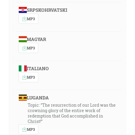
SRPSKOHRVATSKI
MP3
MAGYAR
MP3
ITALIANO
MP3
LUGANDA
Topic: “The resurrection of our Lord was the
crowning glory of the entire work of
redemption that God accomplished in
Christ!”
MP3