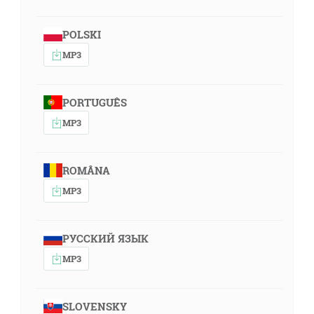
POLSKI
MP3
PORTUGUÊS
MP3
ROMÂNA
MP3
РУССКИЙ ЯЗЫК
MP3
SLOVENSKY