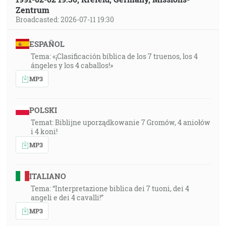
Zentrum
Broadcasted: 2026-07-11 19:30
ESPAÑOL
Tema: «¡Clasificación bíblica de los 7 truenos, los 4
ángeles y los 4 caballos!»
MP3
POLSKI
Temat: Biblijne uporządkowanie 7 Gromów, 4 aniołów
i 4 koni!
MP3
ITALIANO
Tema: “Interpretazione biblica dei 7 tuoni, dei 4
angeli e dei 4 cavalli!”
MP3