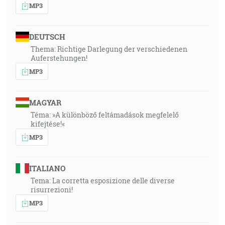
MP3
DEUTSCH
Thema: Richtige Darlegung der verschiedenen
Auferstehungen!
MP3
MAGYAR
Téma: »A különböző feltámadások megfelelő
kifejtése!«
MP3
ITALIANO
Tema: La corretta esposizione delle diverse
risurrezioni!
MP3