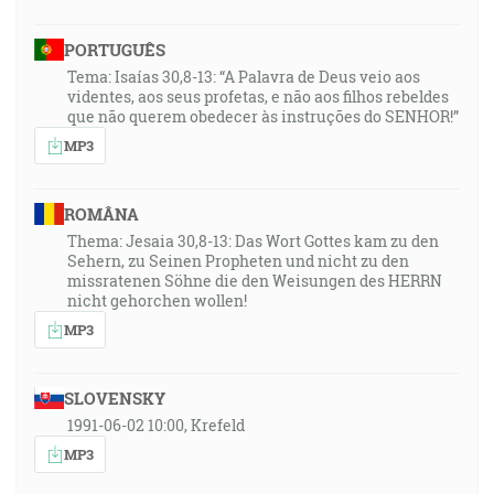
PORTUGUÊS
Tema: Isaías 30,8-13: “A Palavra de Deus veio aos
videntes, aos seus profetas, e não aos filhos rebeldes
que não querem obedecer às instruções do SENHOR!”
MP3
ROMÂNA
Thema: Jesaia 30,8-13: Das Wort Gottes kam zu den
Sehern, zu Seinen Propheten und nicht zu den
missratenen Söhne die den Weisungen des HERRN
nicht gehorchen wollen!
MP3
SLOVENSKY
1991-06-02 10:00, Krefeld
MP3