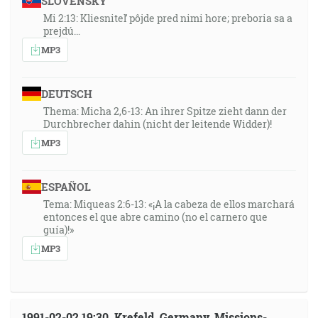
SLOVENSKY
Mi 2:13: Kliesniteľ pôjde pred nimi hore; preboria sa a
prejdú…
MP3
DEUTSCH
Thema: Micha 2,6-13: An ihrer Spitze zieht dann der
Durchbrecher dahin (nicht der leitende Widder)!
MP3
ESPAÑOL
Tema: Miqueas 2:6-13: «¡A la cabeza de ellos marchará
entonces el que abre camino (no el carnero que
guía)!»
MP3
1991-02-02 19:30, Krefeld, Germany, Missions-