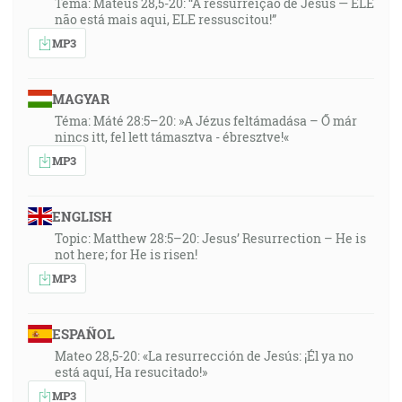
Tema: Mateus 28,5-20: “A ressurreição de Jesus — ELE
não está mais aqui, ELE ressuscitou!”
MP3
MAGYAR
Téma: Máté 28:5–20: »A Jézus feltámadása – Ő már
nincs itt, fel lett támasztva - ébresztve!«
MP3
ENGLISH
Topic: Matthew 28:5–20: Jesus’ Resurrection – He is
not here; for He is risen!
MP3
ESPAÑOL
Mateo 28,5-20: «La resurrección de Jesús: ¡Él ya no
está aquí, Ha resucitado!»
MP3