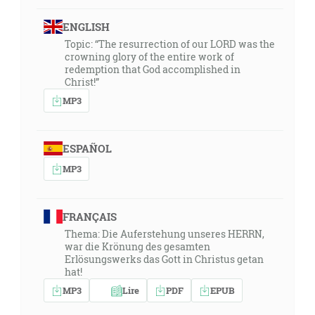
ENGLISH
Topic: “The resurrection of our LORD was the
crowning glory of the entire work of
redemption that God accomplished in
Christ!”
MP3
ESPAÑOL
MP3
FRANÇAIS
Thema: Die Auferstehung unseres HERRN,
war die Krönung des gesamten
Erlösungswerks das Gott in Christus getan
hat!
MP3
Lire
PDF
EPUB