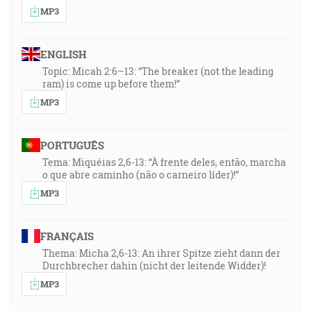
MP3
ENGLISH
Topic: Micah 2:6–13: “The breaker (not the leading
ram) is come up before them!”
MP3
PORTUGUÊS
Tema: Miquéias 2,6-13: “À frente deles, então, marcha
o que abre caminho (não o carneiro líder)!”
MP3
FRANÇAIS
Thema: Micha 2,6-13: An ihrer Spitze zieht dann der
Durchbrecher dahin (nicht der leitende Widder)!
MP3