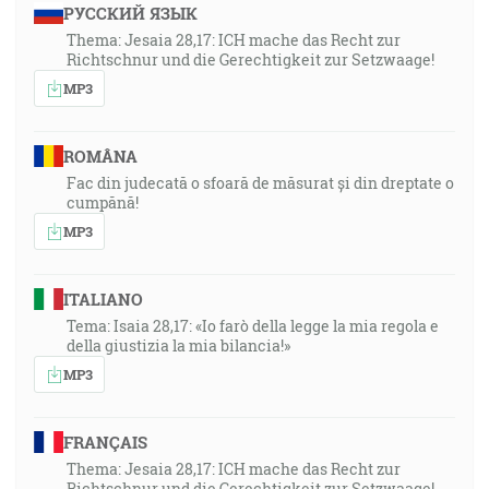
РУССКИЙ ЯЗЫК
Thema: Jesaia 28,17: ICH mache das Recht zur
Richtschnur und die Gerechtigkeit zur Setzwaage!
MP3
ROMÂNA
Fac din judecată o sfoară de măsurat și din dreptate o
cumpănă!
MP3
ITALIANO
Tema: Isaia 28,17: «Io farò della legge la mia regola e
della giustizia la mia bilancia!»
MP3
FRANÇAIS
Thema: Jesaia 28,17: ICH mache das Recht zur
Richtschnur und die Gerechtigkeit zur Setzwaage!