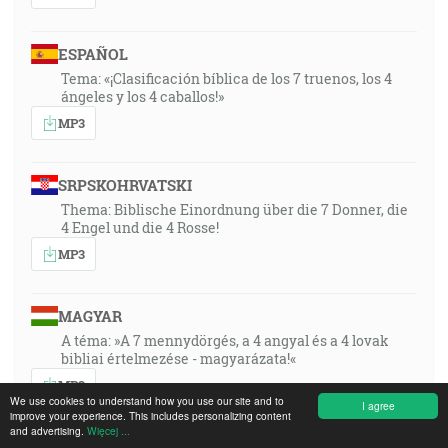
ESPAÑOL
Tema: «¡Clasificación bíblica de los 7 truenos, los 4
ángeles y los 4 caballos!»
MP3
SRPSKOHRVATSKI
Thema: Biblische Einordnung über die 7 Donner, die
4 Engel und die 4 Rosse!
MP3
MAGYAR
A téma: »A 7 mennydörgés, a 4 angyal és a 4 lovak
bibliai értelmezése - magyarázata!«
MP3
We use cookies to understand how you use our site and to
I agree
improve your experience. This includes personalizing content
and advertising.
Więcej ...
POLSKI