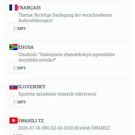
FRANÇAIS
Thema: Richtige Darlegung der verschiedenen
Auferstehungen!
MP3
XHOSA
Umxholo: “Imboniselo efanelekileyo ngeentlobo
zeentlobo zovuko!”
MP3
SLOVENSKY
Správne zaradenie rôznych vzkriesení
MP3
SWAHILI TZ
2026-07-15-1991-02-03-15:00-Krefeld-SWAHILI