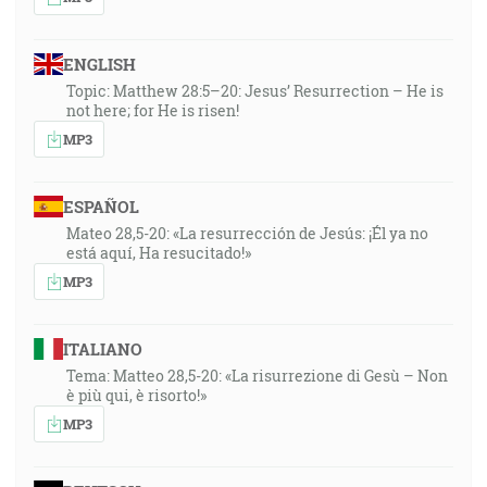
ENGLISH
Topic: Matthew 28:5–20: Jesus’ Resurrection – He is
not here; for He is risen!
MP3
ESPAÑOL
Mateo 28,5-20: «La resurrección de Jesús: ¡Él ya no
está aquí, Ha resucitado!»
MP3
ITALIANO
Tema: Matteo 28,5-20: «La risurrezione di Gesù – Non
è più qui, è risorto!»
MP3