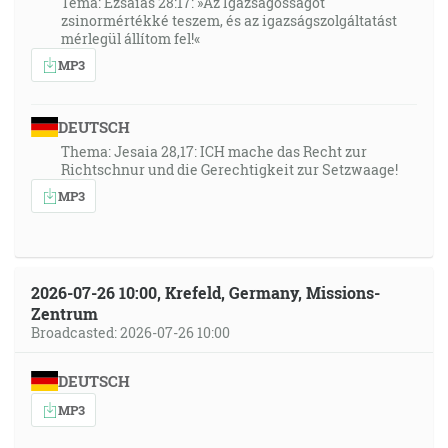
Téma: Ézsaiás 28:17: »Az Igazságosságot
zsinormértékké teszem, és az igazságszolgáltatást
mérlegül állítom fel!«
MP3
DEUTSCH
Thema: Jesaia 28,17: ICH mache das Recht zur
Richtschnur und die Gerechtigkeit zur Setzwaage!
MP3
2026-07-26 10:00, Krefeld, Germany, Missions-
Zentrum
Broadcasted: 2026-07-26 10:00
DEUTSCH
MP3