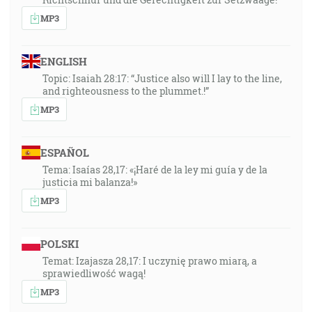
MP3
ENGLISH
Topic: Isaiah 28:17: “Justice also will I lay to the line,
and righteousness to the plummet.!”
MP3
ESPAÑOL
Tema: Isaías 28,17: «¡Haré de la ley mi guía y de la
justicia mi balanza!»
MP3
POLSKI
Temat: Izajasza 28,17: I uczynię prawo miarą, a
sprawiedliwość wagą!
MP3