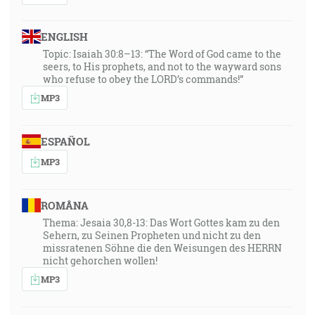
ENGLISH
Topic: Isaiah 30:8–13: “The Word of God came to the
seers, to His prophets, and not to the wayward sons
who refuse to obey the LORD’s commands!”
MP3
ESPAÑOL
MP3
ROMÂNA
Thema: Jesaia 30,8-13: Das Wort Gottes kam zu den
Sehern, zu Seinen Propheten und nicht zu den
missratenen Söhne die den Weisungen des HERRN
nicht gehorchen wollen!
MP3