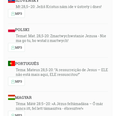
SLOVENSKY
Mt 28,5–20: Ježiš Kristus nám ide v ústrety i dnes!
MP3
POLSKI
Temat: Mat. 28,5-20: Zmartwychwstanie Jezusa - Nie
ma go tu, bo wstał z martwych!
MP3
PORTUGUÊS
Tema: Mateus 28,5-20: “A ressurreição de Jesus — ELE
não está mais aqui, ELE ressuscitou!”
MP3
MAGYAR
Téma: Máté 28:5–20: »A Jézus feltámadása – Ő már
nincs itt, fel lett támasztva - ébresztve!«
MP3