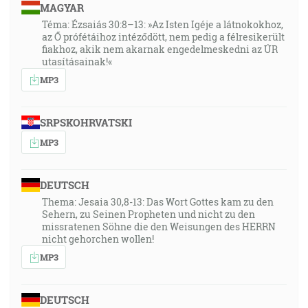
MAGYAR
Téma: Ézsaiás 30:8–13: »Az Isten Igéje a látnokokhoz,
az Ő prófétáihoz intéződött, nem pedig a félresikerült
fiakhoz, akik nem akarnak engedelmeskedni az ÚR
utasításainak!«
MP3
SRPSKOHRVATSKI
MP3
DEUTSCH
Thema: Jesaia 30,8-13: Das Wort Gottes kam zu den
Sehern, zu Seinen Propheten und nicht zu den
missratenen Söhne die den Weisungen des HERRN
nicht gehorchen wollen!
MP3
DEUTSCH