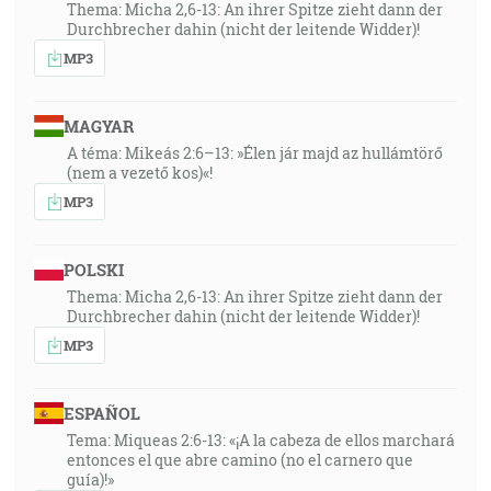
Thema: Micha 2,6-13: An ihrer Spitze zieht dann der
Durchbrecher dahin (nicht der leitende Widder)!
MP3
MAGYAR
A téma: Mikeás 2:6–13: »Élen jár majd az hullámtörő
(nem a vezető kos)«!
MP3
POLSKI
Thema: Micha 2,6-13: An ihrer Spitze zieht dann der
Durchbrecher dahin (nicht der leitende Widder)!
MP3
ESPAÑOL
Tema: Miqueas 2:6-13: «¡A la cabeza de ellos marchará
entonces el que abre camino (no el carnero que
guía)!»