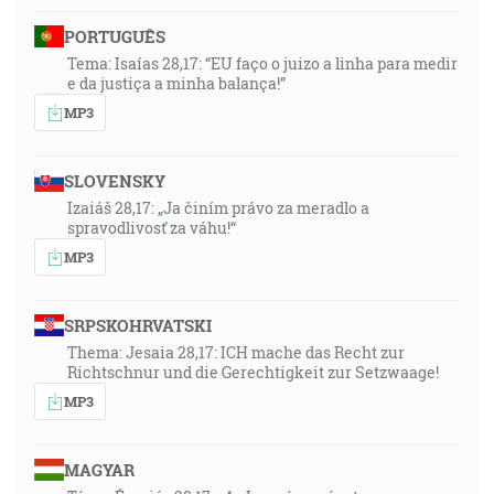
PORTUGUÊS
Tema: Isaías 28,17: “EU faço o juizo a linha para medir
e da justiça a minha balança!”
MP3
SLOVENSKY
Izaiáš 28,17: „Ja činím právo za meradlo a
spravodlivosť za váhu!“
MP3
SRPSKOHRVATSKI
Thema: Jesaia 28,17: ICH mache das Recht zur
Richtschnur und die Gerechtigkeit zur Setzwaage!
MP3
MAGYAR