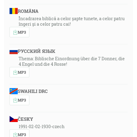
ROMÂNA
Încadrarea biblică a celor șapte tunete, a celor patru
îngeri și a celor patru cai!
MP3
РУССКИЙ ЯЗЫК
Thema: Biblische Einordnung über die 7 Donner, die
4 Engel und die 4 Rosse!
MP3
SWAHILI DRC
MP3
ČESKY
1991-02-02-1930-czech
MP3