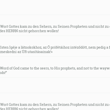
s Wort Gottes kam zu den Sehern, zu Seinen Propheten und nicht zu
des HERRN nicht gehorchen wollen!
Isten Igéje a látnokokhoz, az Ő prófétáihoz intéződött, nem pedig a f
meskedni az ÚR utasításainak!«
e Word of God came to the seers, to His prophets, and not to the way
ds!”
s Wort Gottes kam zu den Sehern, zu Seinen Propheten und nicht zu
des HERRN nicht gehorchen wollen!