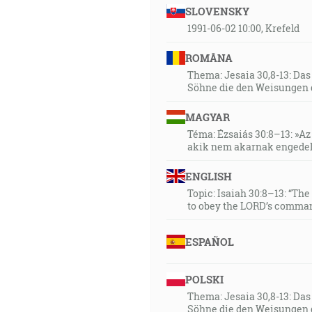
SLOVENSKY
1991-06-02 10:00, Krefeld
ROMÂNA
Thema: Jesaia 30,8-13: Da
Söhne die den Weisungen 
MAGYAR
Téma: Ézsaiás 30:8–13: »Az 
akik nem akarnak engedel
ENGLISH
Topic: Isaiah 30:8–13: “Th
to obey the LORD’s comman
ESPAÑOL
POLSKI
Thema: Jesaia 30,8-13: Da
Söhne die den Weisungen 