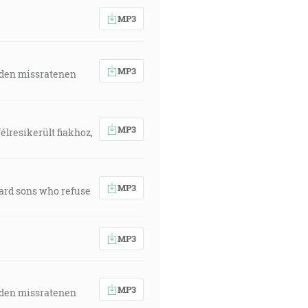
MP3
MP3
 den missratenen
MP3
élresikerült fiakhoz,
MP3
ward sons who refuse
MP3
MP3
 den missratenen