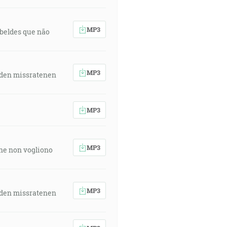
MP3
rebeldes que não
MP3
 den missratenen
MP3
MP3
 che non vogliono
MP3
 den missratenen