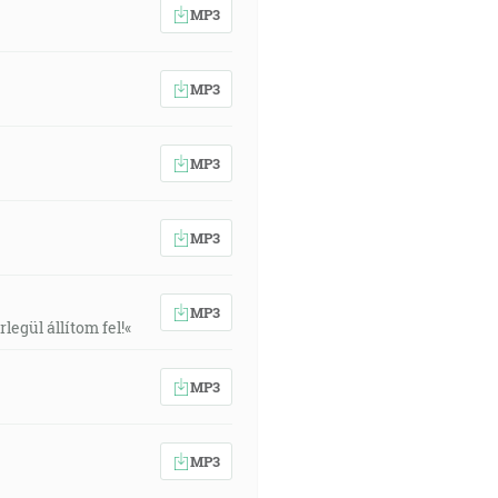
MP3
MP3
MP3
MP3
MP3
egül állítom fel!«
MP3
MP3