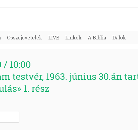
a
Összejövetelek
LIVE
Linkek
A Biblia
Dalok
0 / 10:00
m testvér, 1963. június 30.án tar
lás» 1. rész