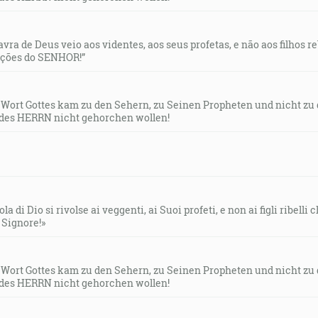
lavra de Deus veio aos videntes, aos seus profetas, e não aos filhos 
uções do SENHOR!”
s Wort Gottes kam zu den Sehern, zu Seinen Propheten und nicht zu
des HERRN nicht gehorchen wollen!
la di Dio si rivolse ai veggenti, ai Suoi profeti, e non ai figli ribelli
l Signore!»
s Wort Gottes kam zu den Sehern, zu Seinen Propheten und nicht zu
des HERRN nicht gehorchen wollen!