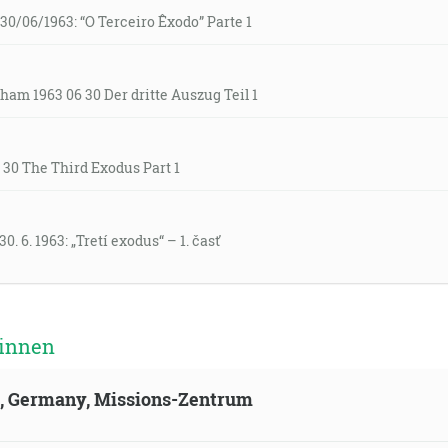
30/06/1963: “O Terceiro Êxodo” Parte 1
ham 1963 06 30 Der dritte Auszug Teil 1
30 The Third Exodus Part 1
. 6. 1963: „Tretí exodus“ – 1. časť
 innen
ld, Germany, Missions-Zentrum