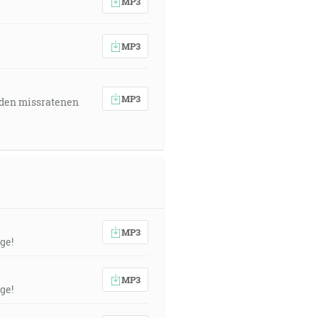
MP3
MP3
MP3
 den missratenen
MP3
ge!
MP3
ge!