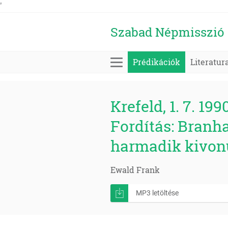
'
Szabad Népmisszió
Prédikációk
Literatur
Krefeld, 1. 7. 199
Fordítás: Branha
harmadik kivonu
Ewald Frank
MP3 letöltése