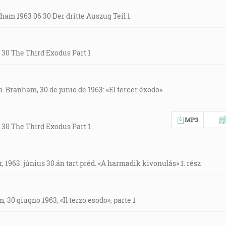
ham 1963 06 30 Der dritte Auszug Teil 1
30 The Third Exodus Part 1
 Branham, 30 de junio de 1963: «El tercer éxodo»
MP3
30 The Third Exodus Part 1
, 1963. június 30.án tart.préd. «A harmadik kivonulás» 1. rész
 30 giugno 1963, «Il terzo esodo», parte 1