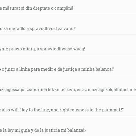
de măsurat și din dreptate o cumpănă!
vo za meradlo a spravodlivosť za váhu!“
czynię prawo miarą, a sprawiedliwość wagą!
o o juizo a linha para medir e da justiça a minha balança!”
gazságosságot zsinormértékké teszem, és az igazságszolgáltatást mérl
e also will I lay to the line, and righteousness to the plummet.!”
e la ley mi guía y de la justicia mi balanza!»