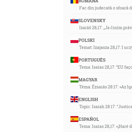
ROMÂNA
Fac din judecată o sfoară 
SLOVENSKY
Izaiáš 28,17: „Ja činím prá
POLSKI
Temat: Izajasza 28,17: I u
PORTUGUÊS
Tema: Isaías 28,17: “EU faç
MAGYAR
Téma: Ézsaiás 28:17: »Az I
ENGLISH
Topic: Isaiah 28:17: “Justic
ESPAÑOL
Tema: Isaías 28,17: «¡Haré d