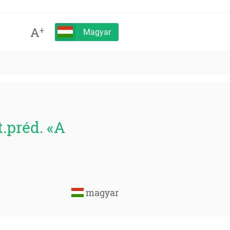
A
+
Magyar
t.préd. «A
magyar