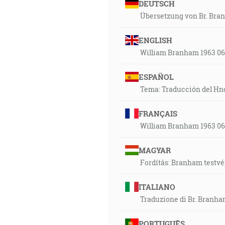
DEUTSCH
Übersetzung von Br. Bran
ENGLISH
William Branham 1963 06 
ESPAÑOL
Tema: Traducción del Hno.
FRANÇAIS
William Branham 1963 06 
MAGYAR
Fordítás: Branham testvér
ITALIANO
Traduzione di Br. Branham,
PORTUGUÊS