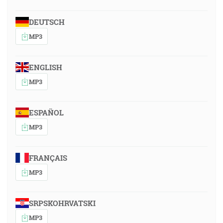
DEUTSCH
MP3
ENGLISH
MP3
ESPAÑOL
MP3
FRANÇAIS
MP3
SRPSKOHRVATSKI
MP3