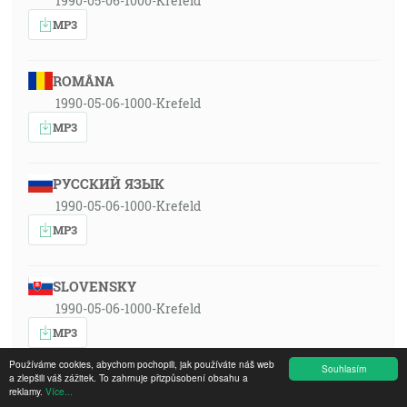
1990-05-06-1000-Krefeld
MP3
ROMÂNA
1990-05-06-1000-Krefeld
MP3
РУССКИЙ ЯЗЫК
1990-05-06-1000-Krefeld
MP3
SLOVENSKY
1990-05-06-1000-Krefeld
MP3
Používáme cookies, abychom pochopili, jak používáte náš web
Souhlasím
a zlepšili váš zážitek. To zahrnuje přizpůsobení obsahu a
reklamy.
Více...