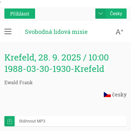
'
Přihlásit
Česky
A
+
Svobodná lidová misie
Krefeld, 28. 9. 2025 / 10:00
1988-03-30-1930-Krefeld
Ewald Frank
česky
Stáhnout MP3