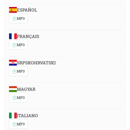
ESPAÑOL
MP3
FRANÇAIS
MP3
SRPSKOHRVATSKI
MP3
MAGYAR
MP3
ITALIANO
MP3