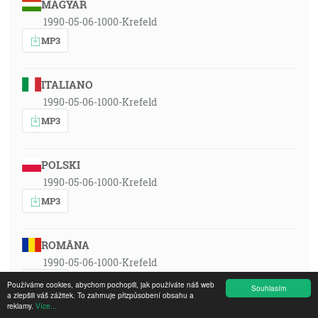
MAGYAR
1990-05-06-1000-Krefeld
MP3
ITALIANO
1990-05-06-1000-Krefeld
MP3
POLSKI
1990-05-06-1000-Krefeld
MP3
ROMÂNA
1990-05-06-1000-Krefeld
MP3
Používáme cookies, abychom pochopili, jak používáte náš web
Souhlasím
a zlepšili váš zážitek. To zahrnuje přizpůsobení obsahu a
reklamy.
Více...