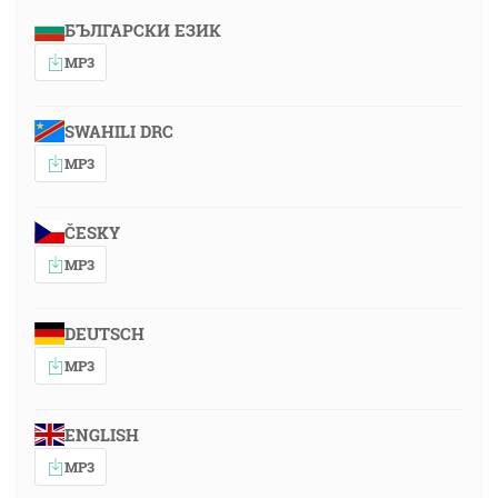
БЪЛГАРСКИ ЕЗИК
MP3
SWAHILI DRC
MP3
ČESKY
MP3
DEUTSCH
MP3
ENGLISH
MP3