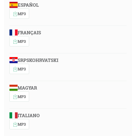
ESPAÑOL
MP3
FRANÇAIS
MP3
SRPSKOHRVATSKI
MP3
MAGYAR
MP3
ITALIANO
MP3