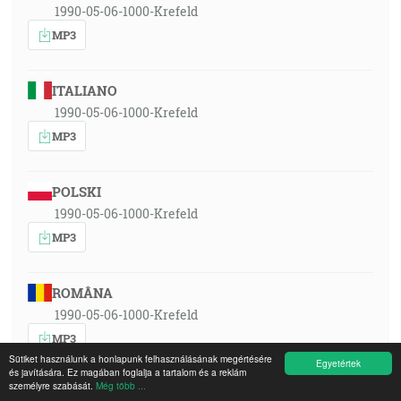
1990-05-06-1000-Krefeld
MP3
ITALIANO
1990-05-06-1000-Krefeld
MP3
POLSKI
1990-05-06-1000-Krefeld
MP3
ROMÂNA
1990-05-06-1000-Krefeld
MP3
Sütiket használunk a honlapunk felhasználásának megértésére
Egyetértek
és javítására. Ez magában foglalja a tartalom és a reklám
személyre szabását.
Még több ...
РУССКИЙ ЯЗЫК