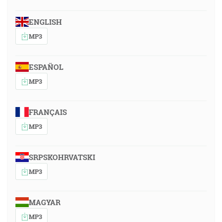
ENGLISH
MP3
ESPAÑOL
MP3
FRANÇAIS
MP3
SRPSKOHRVATSKI
MP3
MAGYAR
MP3