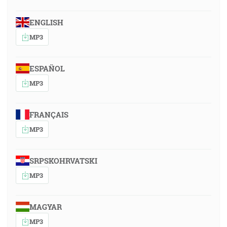
ENGLISH
MP3
ESPAÑOL
MP3
FRANÇAIS
MP3
SRPSKOHRVATSKI
MP3
MAGYAR
MP3