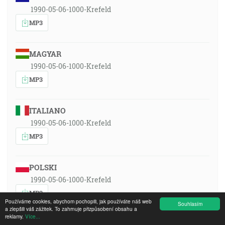
1990-05-06-1000-Krefeld
MP3
MAGYAR
1990-05-06-1000-Krefeld
MP3
ITALIANO
1990-05-06-1000-Krefeld
MP3
POLSKI
1990-05-06-1000-Krefeld
MP3
Používáme cookies, abychom pochopili, jak používáte náš web
Souhlasím
a zlepšili váš zážitek. To zahrnuje přizpůsobení obsahu a
reklamy.
Více...
ROMÂNA