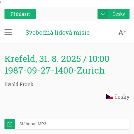
'
Přihlásit
Česky
A
+
Svobodná lidová misie
Krefeld, 31. 8. 2025 / 10:00
1987-09-27-1400-Zurich
Ewald Frank
česky
Stáhnout MP3