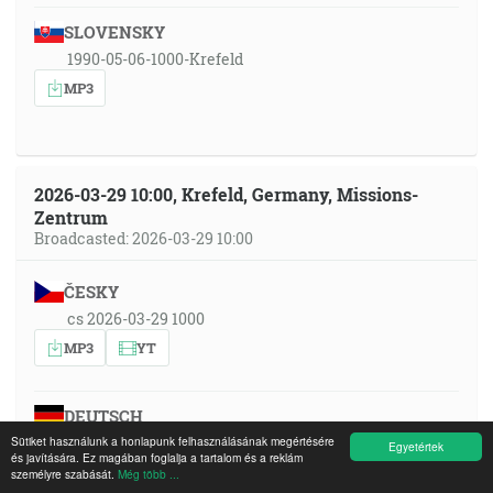
SLOVENSKY
1990-05-06-1000-Krefeld
MP3
2026-03-29 10:00, Krefeld, Germany, Missions-
Zentrum
Broadcasted: 2026-03-29 10:00
ČESKY
cs 2026-03-29 1000
MP3
YT
DEUTSCH
Sütiket használunk a honlapunk felhasználásának megértésére
de 2026-03-29 1000
Egyetértek
és javítására. Ez magában foglalja a tartalom és a reklám
MP3
YT
személyre szabását.
Még több ...