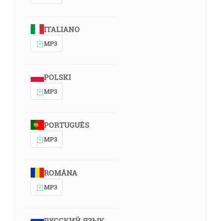
ITALIANO
MP3
POLSKI
MP3
PORTUGUÊS
MP3
ROMÂNA
MP3
РУССКИЙ ЯЗЫК