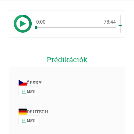
0:00
78:44
Prédikációk
ČESKY
MP3
DEUTSCH
MP3