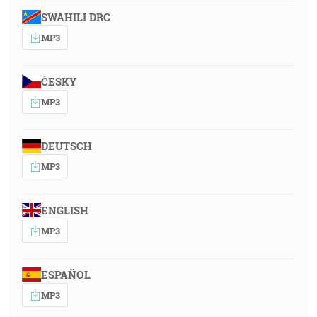
SWAHILI DRC
MP3
ČESKY
MP3
DEUTSCH
MP3
ENGLISH
MP3
ESPAÑOL
MP3