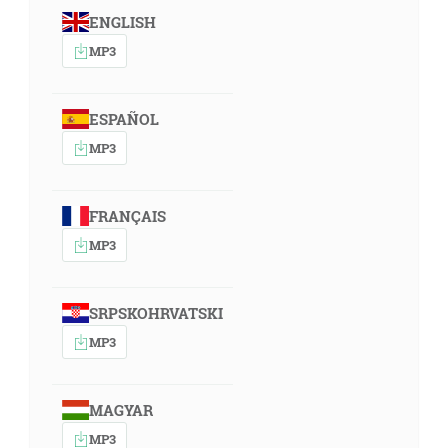
ENGLISH
MP3
ESPAÑOL
MP3
FRANÇAIS
MP3
SRPSKOHRVATSKI
MP3
MAGYAR
MP3