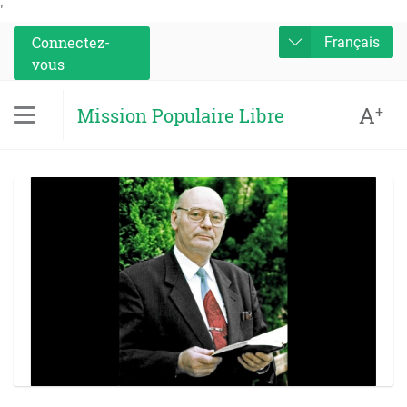
'
Connectez-
Français
vous
A
+
Mission Populaire Libre