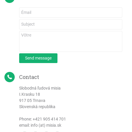
Send message
Contact
Slobodná ľudová misia
I.Krasku 18
917 05 Trnava
Slovenská republika
Phone:
+421 905 414 701
email: info (at) misia.sk