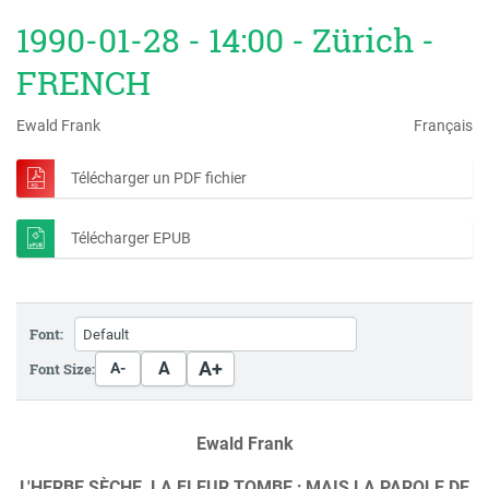
1990-01-28 - 14:00 - Zürich -
FRENCH
Ewald Frank
Français
Télécharger un PDF fichier
Télécharger EPUB
Font:
A+
A
Font Size:
A-
Ewald Frank
L'HERBE SÈCHE, LA FLEUR TOMBE ; MAIS LA PAROLE DE