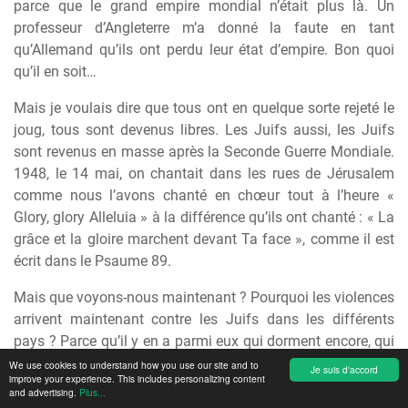
parce que le grand empire mondial n’était plus là. Un
professeur d’Angleterre m’a donné la faute en tant
qu’Allemand qu’ils ont perdu leur état d’empire. Bon quoi
qu’il en soit…
Mais je voulais dire que tous ont en quelque sorte rejeté le
joug, tous sont devenus libres. Les Juifs aussi, les Juifs
sont revenus en masse après la Seconde Guerre Mondiale.
1948, le 14 mai, on chantait dans les rues de Jérusalem
comme nous l’avons chanté en chœur tout à l’heure «
Glory, glory Alleluia » à la différence qu’ils ont chanté : « La
grâce et la gloire marchent devant Ta face », comme il est
écrit dans le Psaume 89.
Mais que voyons-nous maintenant ? Pourquoi les violences
arrivent maintenant contre les Juifs dans les différents
pays ? Parce qu’il y en a parmi eux qui dorment encore, qui
n’ont pas encore compris qu’ils n’appartiennent pas à la
We use cookies to understand how you use our site and to
Je suis d'accord
improve your experience. This includes personalizing content
Russie, ni à la France, ni à l’Allemagne, mais qu’ils doivent
and advertising.
Plus...
retourner dans leur pays, parce que les deux prophètes ne