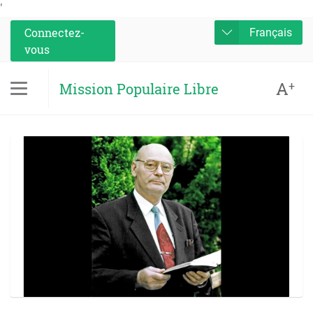
'
Connectez-
Français
vous
A
+
Mission Populaire Libre