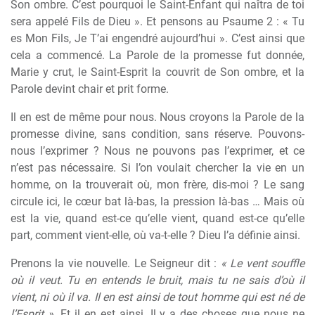
Son ombre. C’est pourquoi le Saint-Enfant qui naîtra de toi
sera appelé Fils de Dieu ». Et pensons au Psaume 2 : « Tu
es Mon Fils, Je T’ai engendré aujourd’hui ». C’est ainsi que
cela a commencé. La Parole de la promesse fut donnée,
Marie y crut, le Saint-Esprit la couvrit de Son ombre, et la
Parole devint chair et prit forme.
Il en est de même pour nous. Nous croyons la Parole de la
promesse divine, sans condition, sans réserve. Pouvons-
nous l’exprimer ? Nous ne pouvons pas l’exprimer, et ce
n’est pas nécessaire. Si l’on voulait chercher la vie en un
homme, on la trouverait où, mon frère, dis-moi ? Le sang
circule ici, le cœur bat là-bas, la pression là-bas … Mais où
est la vie, quand est-ce qu’elle vient, quand est-ce qu’elle
part, comment vient-elle, où va-t-elle ? Dieu l’a définie ainsi.
Prenons la vie nouvelle. Le Seigneur dit :
« Le vent souffle
où il veut. Tu en entends le bruit, mais tu ne sais d’où il
vient, ni où il va. Il en est ainsi de tout homme qui est né de
l’Esprit »
. Et il en est ainsi. Il y a des choses que nous ne