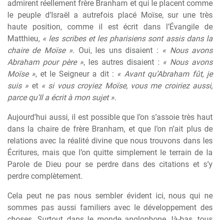
admirent réellement frère Branham et qui le placent comme
le peuple d’Israël a autrefois placé Moïse, sur une très
haute position, comme il est écrit dans l’Évangile de
Matthieu,
« les scribes et les pharisiens sont assis dans la
chaire de Moïse »
. Oui, les uns disaient :
« Nous avons
Abraham pour père »
, les autres disaient :
« Nous avons
Moïse »
, et le Seigneur a dit :
« Avant qu’Abraham fût, je
suis »
et
« si vous croyiez Moïse, vous me croiriez aussi,
parce qu’Il a écrit à mon sujet »
.
Aujourd’hui aussi, il est possible que l’on s’assoie très haut
dans la chaire de frère Branham, et que l’on n’ait plus de
relations avec la réalité divine que nous trouvons dans les
Écritures, mais que l’on quitte simplement le terrain de la
Parole de Dieu pour se perdre dans des citations et s’y
perdre complètement.
Cela peut ne pas nous sembler évident ici, nous qui ne
sommes pas aussi familiers avec le développement des
choses. Surtout dans le monde anglophone, là-bas, tous