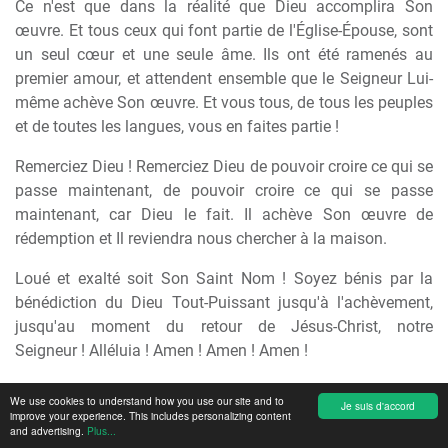
Ce n'est que dans la réalité que Dieu accomplira Son
œuvre. Et tous ceux qui font partie de l'Église-Épouse, sont
un seul cœur et une seule âme. Ils ont été ramenés au
premier amour, et attendent ensemble que le Seigneur Lui-
même achève Son œuvre. Et vous tous, de tous les peuples
et de toutes les langues, vous en faites partie !
Remerciez Dieu ! Remerciez Dieu de pouvoir croire ce qui se
passe maintenant, de pouvoir croire ce qui se passe
maintenant, car Dieu le fait. Il achève Son œuvre de
rédemption et Il reviendra nous chercher à la maison.
Loué et exalté soit Son Saint Nom ! Soyez bénis par la
bénédiction du Dieu Tout-Puissant jusqu'à l'achèvement,
jusqu'au moment du retour de Jésus-Christ, notre
Seigneur ! Alléluia ! Amen ! Amen ! Amen !
We use cookies to understand how you use our site and to
Je suis d'accord
improve your experience. This includes personalizing content
and advertising.
Plus...