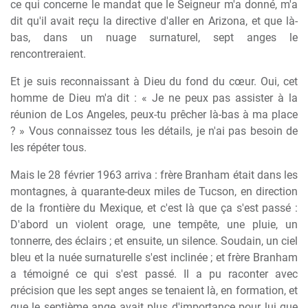
ce qui concerne le mandat que le Seigneur m'a donné, m'a
dit qu'il avait reçu la directive d'aller en Arizona, et que là-
bas, dans un nuage surnaturel, sept anges le
rencontreraient.
Et je suis reconnaissant à Dieu du fond du cœur. Oui, cet
homme de Dieu m'a dit : « Je ne peux pas assister à la
réunion de Los Angeles, peux-tu prêcher là-bas à ma place
? » Vous connaissez tous les détails, je n'ai pas besoin de
les répéter tous.
Mais le 28 février 1963 arriva : frère Branham était dans les
montagnes, à quarante-deux miles de Tucson, en direction
de la frontière du Mexique, et c'est là que ça s'est passé :
D'abord un violent orage, une tempête, une pluie, un
tonnerre, des éclairs ; et ensuite, un silence. Soudain, un ciel
bleu et la nuée surnaturelle s'est inclinée ; et frère Branham
a témoigné ce qui s'est passé. Il a pu raconter avec
précision que les sept anges se tenaient là, en formation, et
que le septième ange avait plus d'importance pour lui que