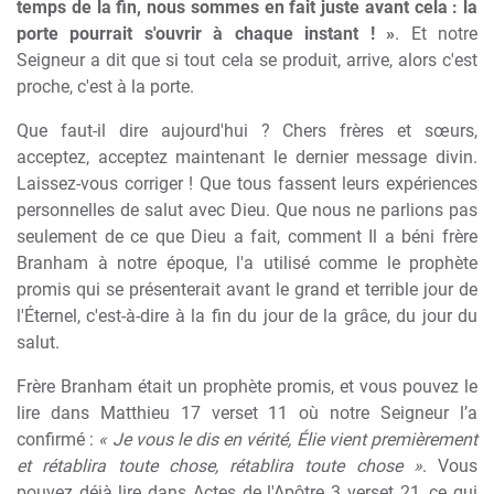
temps de la fin, nous sommes en fait juste avant cela : la
porte pourrait s'ouvrir à chaque instant ! »
. Et notre
Seigneur a dit que si tout cela se produit, arrive, alors c'est
proche, c'est à la porte.
Que faut-il dire aujourd'hui ? Chers frères et sœurs,
acceptez, acceptez maintenant le dernier message divin.
Laissez-vous corriger ! Que tous fassent leurs expériences
personnelles de salut avec Dieu. Que nous ne parlions pas
seulement de ce que Dieu a fait, comment Il a béni frère
Branham à notre époque, l'a utilisé comme le prophète
promis qui se présenterait avant le grand et terrible jour de
l'Éternel, c'est-à-dire à la fin du jour de la grâce, du jour du
salut.
Frère Branham était un prophète promis, et vous pouvez le
lire dans Matthieu 17 verset 11 où notre Seigneur l’a
confirmé :
« Je vous le dis en vérité, Élie vient premièrement
et rétablira toute chose, rétablira toute chose »
. Vous
pouvez déjà lire dans Actes de l'Apôtre 3 verset 21, ce qui