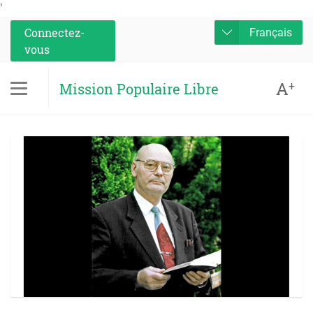
'
Connectez-
Français
vous
A
+
Mission Populaire Libre