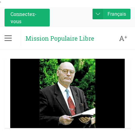
'
Connectez-
Français
vous
A
+
Mission Populaire Libre