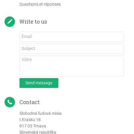
Questions et réponses
Write to us
Send message
Contact
Slobodná ľudová misia
I.Krasku 18
917 05 Trnava
Slovenská republika