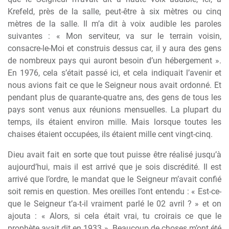
Krefeld, près de la salle, peut-être à six mètres ou cinq
mètres de la salle. Il m’a dit à voix audible les paroles
suivantes : « Mon serviteur, va sur le terrain voisin,
consacre-le-Moi et construis dessus car, il y aura des gens
de nombreux pays qui auront besoin d’un hébergement ».
En 1976, cela s’était passé ici, et cela indiquait l’avenir et
nous avions fait ce que le Seigneur nous avait ordonné. Et
pendant plus de quarante-quatre ans, des gens de tous les
pays sont venus aux réunions mensuelles. La plupart du
temps, ils étaient environ mille. Mais lorsque toutes les
chaises étaient occupées, ils étaient mille cent vingt-cinq.
Dieu avait fait en sorte que tout puisse être réalisé jusqu’à
aujourd’hui, mais il est arrivé que je sois discrédité. Il est
arrivé que l’ordre, le mandat que le Seigneur m’avait confié
soit remis en question. Mes oreilles l’ont entendu : « Est-ce-
que le Seigneur t’a-t-il vraiment parlé le 02 avril ? » et on
ajouta : « Alors, si cela était vrai, tu croirais ce que le
prophète avait dit en 1933 ». Beaucoup de choses m’ont été