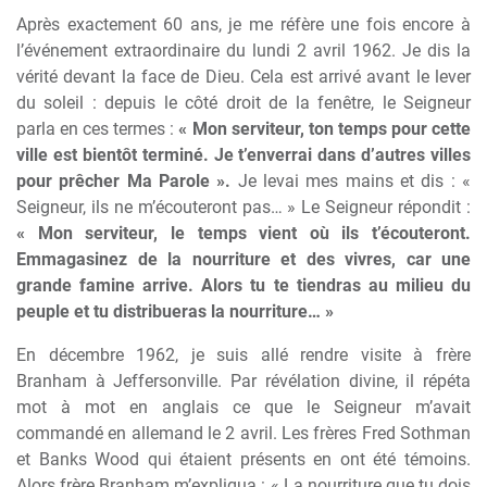
Après exactement 60 ans, je me réfère une fois encore à
l’événement extraordinaire du lundi 2 avril 1962. Je dis la
vérité devant la face de Dieu. Cela est arrivé avant le lever
du soleil : depuis le côté droit de la fenêtre, le Seigneur
parla en ces termes :
« Mon serviteur, ton temps pour cette
ville est bientôt terminé. Je t’enverrai dans d’autres villes
pour prêcher Ma Parole ».
Je levai mes mains et dis : «
Seigneur, ils ne m’écouteront pas… » Le Seigneur répondit :
« Mon serviteur, le temps vient où ils t’écouteront.
Emmagasinez de la nourriture et des vivres, car une
grande famine arrive. Alors tu te tiendras au milieu du
peuple et tu distribueras la nourriture… »
En décembre 1962, je suis allé rendre visite à frère
Branham à Jeffersonville. Par révélation divine, il répéta
mot à mot en anglais ce que le Seigneur m’avait
commandé en allemand le 2 avril. Les frères Fred Sothman
et Banks Wood qui étaient présents en ont été témoins.
Alors frère Branham m’expliqua : « La nourriture que tu dois