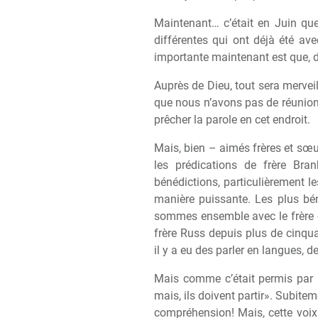
Maintenant… c’était en Juin qu
différentes qui ont déj
à
été avec
importante maintenant est que, d
Aupr
è
s de Dieu, tout sera mervei
que nous n’avons pas de réunion
pr
ê
cher la parole en cet endroit.
Mais, bien – aimés fr
è
res et s
œ
u
les prédications de fr
è
re Bran
bénédictions, particuli
è
rement le
mani
è
re puissante. Les plus bén
sommes ensemble avec le fr
è
re 
fr
è
re Russ depuis plus de cinqua
il y a eu des parler en langues, 
Mais comme c’était permis par Dieu
mais, ils doivent partir». Subitem
compréhension! Mais, cette voix 