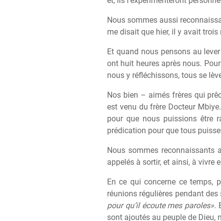
et, ils l’expérimenteront personn
Nous sommes aussi reconnaissant
me disait que hier, il y avait tro
Et quand nous pensons au lever d
ont huit heures apr
è
s nous. Pour 
nous y réfléchissons, tous se l
è
v
Nos bien – aimés fr
è
res qui pr
ê
est venu du fr
è
re Docteur Mbiye. 
pour que nous puissions
ê
tre
prédication pour que tous puisse
Nous sommes reconnaissants au
appelés
à
sortir, et ainsi,
à
vivre 
En ce qui concerne ce temps, po
réunions réguli
è
res pendant des 
pour qu’il écoute mes paroles»
.
sont ajoutés au peuple de Dieu, 