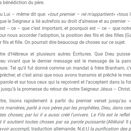
a bénédiction du p
è
re.
ieu Lui – m
ê
me dit que:
«tout premier – né m'appartient»
«tous 
 que le Seigneur a lié autrefois au droit d’aînesse et au premier 
t – ce – que c’est important, et pourquoi est – ce – que notr
r nous accorder l’adoption, la position des fils et des filles (G
fils et fille. On pourrait dire beaucoup de choses sur ce sujet.
itre d’Hébreux et plusieurs autres Écritures. Que Dieu puisse
eu vivant que le dernier message est le message de la paro
eure. Tel qu’il fut donné comme un mandat
à
fr
è
re Branham, c’
pr
ê
cher; et c’est ainsi que nous avons transmis et pr
ê
ché le mes
a parole et sur tous ceux qui la reçoivent et l’acceptent dans la fo
 jusqu’
à
la promesse du retour de notre Seigneur Jésus – Christ.
tre, lisons rapidement
à
partir du premier verset jusqu’au 
urs manières, parlé à nos pères par les prophètes, Dieu, dans ce
toutes choses; par lui il a aussi créé l'univers. Le Fils est le refl
et il soutient toutes choses par sa parole puissante
(Alléluia! I
s avoir accompli,
traduction allemande. N.d.t
) la purification des 