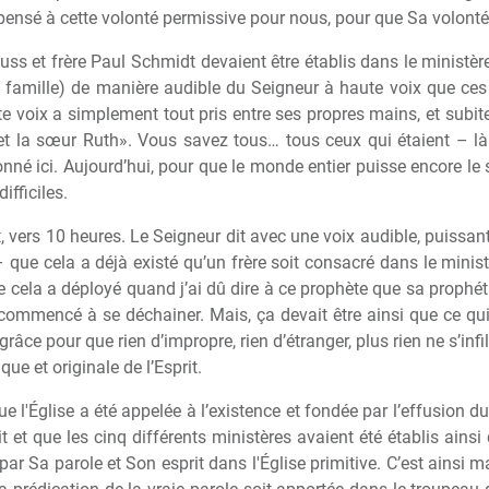
 pensé
à
cette volonté permissive pour nous, pour que Sa volonté p
uss et fr
è
re Paul Schmidt devaient
ê
tre établis dans le minist
è
r
 famille) de mani
è
re audible du Seigneur
à
haute voix que ces
e voix a simplement tout pris entre ses propres mains, et subitem
t la s
œ
ur Ruth». Vous savez tous… tous ceux qui étaient – l
à
onné ici. Aujourd’hui, pour que le monde entier puisse encore l
ifficiles.
t, vers 10 heures. Le Seigneur dit avec une voix audible, puissant
– que cela a déj
à
existé qu’un fr
è
re soit consacré dans le minis
 cela a déployé quand j’ai d
û
dire
à
ce proph
è
te que sa prophét
a commencé
à
se déchainer. Mais, ça devait
ê
tre ainsi que ce qui 
ce pour que rien d’impropre, rien d’étranger, plus rien ne s’infil
que et originale de l’Esprit.
ue l'Église a été appelée
à
l’existence et fondée par l’effusion d
t et que les cinq différents minist
è
res avaient été établis ainsi
par Sa parole et Son esprit dans l'Église primitive. C’est ainsi 