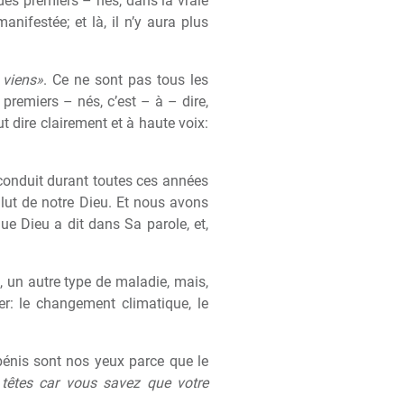
des premiers – nés, dans la vraie
manifestée; et l
à
, il n’y aura plus
: viens»
. Ce ne sont pas tous les
s premiers – nés, c’est –
à
– dire,
t dire clairement et
à
haute voix:
conduit durant toutes ces années
lut de notre Dieu. Et nous avons
e Dieu a dit dans Sa parole, et,
ici, un autre type de maladie, mais,
r: le changement climatique, le
bénis sont nos yeux parce que le
 têtes car vous savez que votre