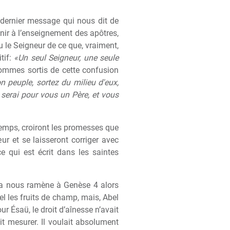
dernier message qui nous dit de
nir
à
l’enseignement des apôtres,
le Seigneur de ce que, vraiment,
tif:
«Un seul Seigneur, une seule
sommes sortis de cette confusion
 peuple, sortez du milieu d'eux,
e serai pour vous un Père, et vous
temps, croiront les promesses que
œ
ur et se laisseront corriger avec
e qui est écrit dans les saintes
ela nous ram
è
ne
à
Gen
è
se 4 alors
tel les fruits de champ, mais, Abel
 Ésaü, le droit d’aînesse n’avait
it mesurer. Il voulait absolument