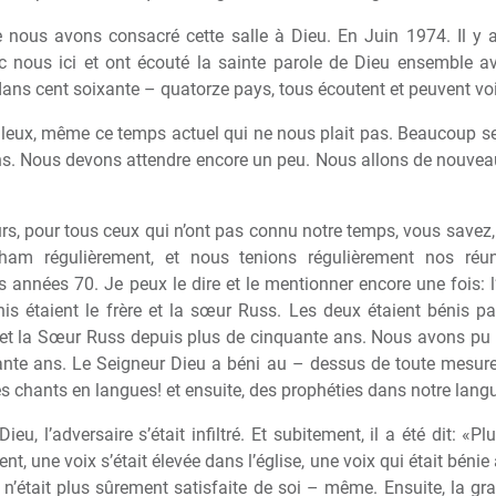
e nous avons consacré cette salle
à
Dieu. En Juin 1974. Il y a
 nous ici et ont écouté la sainte parole de Dieu ensemble av
ans cent soixante – quatorze pays, tous écoutent et peuvent voi
lleux, m
ê
me ce temps actuel qui ne nous plait pas. Beaucoup s
s. Nous devons attendre encore un peu. Nous allons de nouveau
rs, pour tous ceux qui n’ont pas connu notre temps, vous savez
ham réguli
è
rement, et nous tenions réguli
è
rement nos réun
s années 70. Je peux le dire et le mentionner encore une fois: l
is étaient le fr
è
re et la s
œ
ur Russ. Les deux étaient bénis par 
et la S
œ
ur Russ depuis plus de cinquante ans. Nous avons pu 
nte ans. Le Seigneur Dieu a béni au – dessus de toute mesure 
des chants en langues! et ensuite, des prophéties dans notre lang
, l’adversaire s’était infiltré. Et subitement, il a été dit: «Plu
ent, une voix s’était élevée dans l’église, une voix qui était bé
n’était plus s
û
rement satisfaite de soi – m
ê
me. Ensuite, la gr