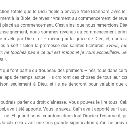
tion totale que le Dieu fid
è
le a envoyé fr
è
re Branham avec le 
aiment
à
la Bible, de revenir vraiment au commencement, de reve
té placé au commencement. C’est ainsi que nous remercions Dieu 
l’enseignement, nous sommes revenus au commencement primi
té révélé par Dieu Lui – m
ê
me par la grâce de Dieu, et, nous 
elés
à
sortir selon la promesse des saintes Écritures:
«Vous, mon
r; ne touchez pas à ce qui est impur, et je vous accueillerai. J
es »
.
t qui font partie du troupeau des premiers – nés, tous dans ce 
le laps de temps actuel. Ils croiront ces choses de tout leur c
aison seulement
à
Dieu, et ils ne tiendront pour valable que c
voudrais parler du droit d’aînesse. Vous pouvez le lire tous. C
Abel, avait été apporté. Vous le savez, Ca
ï
n avait apporté sur l’au
– né. Et quand nous regardons dans tout l’Ancien Testament, pour
 Jacob, cela avait une tr
è
s grande signification qu’on ne pouva