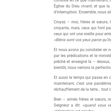
consiste en ce que maintenant, l
Église du Dieu vivant; et que la
d’interruption. Ensemble, nous all
Croyez – moi, fr
è
res et s
œ
urs, 
croyants, mais, ceux qui font par
ceux qui ont une oreille pour ent
«Bénis sont vos yeux parce qu’ils
Et nous avons pu constater en 
par les prédications et le minist
pr
ê
ché et enseigné l
à
– dessus, 
bientôt, nous verrons la perfectio
Et aussi le temps qui passe en 
maintenant, c’est une pandémie
réchauffement de la terre… tout 
Bien – aimés fr
è
res et s
œ
urs, 
Seigneur a dit:
«quand vous ver