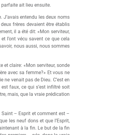
arfaite ait lieu ensuite.
e. J’avais entendu les deux noms
 deux fr
è
res devaient
ê
tre établis
ent, il a été dit: «Mon serviteur,
et l’ont vécu savent ce que cela
e savoir, nous aussi, nous sommes
e et claire: «Mon serviteur, sonde
t
è
re avec sa femme?» Et vous ne
ie ne venait pas de Dieu. C’est en
est faux, ce qui s’est infiltré soit
tre, mais, que la vraie prédication
u Saint – Esprit et comment est –
 que les neuf dons et que l’Esprit,
maintenant
à
la fin. Le but de la fin