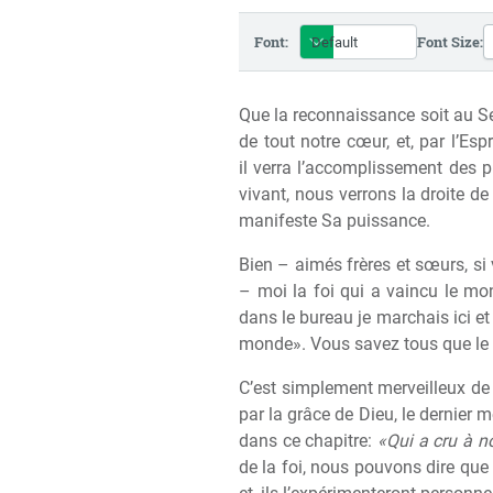
Font:
Font Size:
Que la reconnaissance soit au Se
de tout notre c
œ
ur, et, par l’Es
il verra l’accomplissement des p
vivant, nous verrons la droite d
manifeste Sa puissance.
Bien – aimés fr
è
res et s
œ
urs, si
– moi la foi qui a vaincu le mond
dans le bureau je marchais ici et 
monde». Vous savez tous que le t
C’est simplement merveilleux de
par la grâce de Dieu, le dernier 
dans ce chapitre:
«Qui a cru à no
de la foi, nous pouvons dire que 