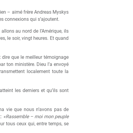
ien – aimé fr
è
re Andreas Myskys
tres connexions qui s’ajoutent.
allons au nord de l’Amérique, ils
res, le soir, vingt heures. Et quand
t dire que le meilleur témoignage
ar ton minist
è
re. Dieu l’a envoyé
transmettent localement toute la
teint les derniers et qu’ils sont
ma vie que nous n’avons pas de
t:
«Rassemble – moi mon peuple
our tous ceux qui, entre temps, se