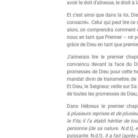
avoir le doit d’aînesse, le droit
à
l
Et c’est ainsi que dans la loi, D
consacré». Celui qui peut lire ce
alors, on comprendra comment es
nous en tant que Premier – né pou
grâce de Dieu en tant que premier 
J’aimerais lire le premier chap
convaincu devant la face du Di
promesses de Dieu pour cette h
mandat divin de transmettre, de 
Et Dieu, le Seigneur, veille sur S
de toutes les promesses de Dieu,
Dans Hébreux le premier chapi
à plusieurs reprises et de plusie
le Fils; il l'a établi héritier de 
personne (de sa nature. N.d.t), 
puissante. N.d.t)
. Il a fait (aprè