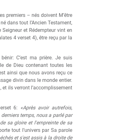
les premiers – nés doivent M’
ê
tre
– né dans tout l’Ancien Testament,
e Seigneur et Rédempteur vint en
alates 4 verset 4),
ê
tre reçu par la
 bénir: C’est ma pri
è
re. Je suis
le de Dieu contenant toutes les
est ainsi que nous avons reçu ce
sage divin dans le monde entier.
i, et ils verront l’accomplissement
verset 6:
«Après avoir autrefois,
s derniers temps, nous a parlé par
et de sa gloire et l'empreinte de sa
l porte tout l’univers par Sa parole
péchés et s'est assis à la droite de