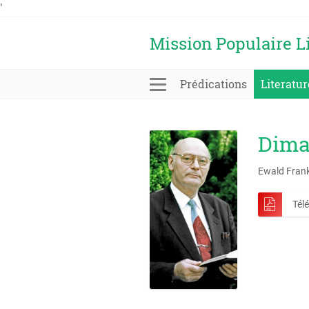
'
Mission Populaire L
Prédications
Literatur
Dima
Ewald Fran
Tél