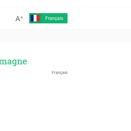
A
+
Français
lemagne
Français