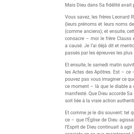
Mais Dieu dans Sa fidélité avait
Vous savez, les fr
è
res Leonard R
(leurs prénoms et leurs noms de
(comme anciens); et ensuite, cett
consacre – moi le fr
è
re Clauss e
a causé. Je l’ai déj
à
dit et menti
passés par les épreuves les plus d
Et ensuite, le samedi matin suivi
les Actes des Apôtres. Est – ce 
pouvez pas vous imaginer ce que
ce moment – l
à
que le diable 
manifesté. Que Dieu accorde Sa grâ
soit liée
à
la vraie action authenti
Et comme je le dis souvent: tel q
ce – que l’Église de Dieu agissai
l’Esprit de Dieu continuait
à
agir 