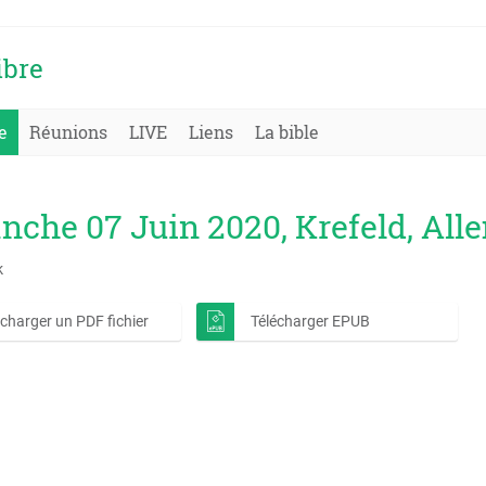
ibre
e
Réunions
LIVE
Liens
La bible
nche 07 Juin 2020, Krefeld, Al
k
écharger un PDF fichier
Télécharger EPUB