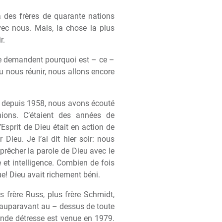
 des fr
è
res de quarante nations
ec nous. Mais, la chose la plus
r.
e demandent pourquoi est – ce –
 nous réunir, nous allons encore
, depuis 1958, nous avons écouté
ions. C’étaient des années de
’Esprit de Dieu était en action de
Dieu. Je l’ai dit hier soir: nous
pr
ê
cher la parole de Dieu avec le
et intelligence. Combien de fois
ue! Dieu avait richement béni.
s fr
è
re Russ, plus fr
è
re Schmidt,
nie auparavant au – dessus de toute
ande détresse est venue en 1979.