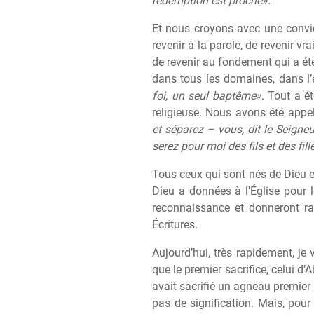
rédemption est proche»
.
Et nous croyons avec une convic
revenir
à
la parole, de revenir vr
de revenir au fondement qui a é
dans tous les domaines, dans 
foi, un seul baptême»
. Tout a é
religieuse. Nous avons été app
et séparez – vous, dit le Seigneu
serez pour moi des fils et des fill
Tous ceux qui sont nés de Dieu e
Dieu a données
à
l'Église pour 
reconnaissance et donneront r
Écritures.
Aujourd’hui, tr
è
s rapidement, je 
que le premier sacrifice, celui d’
avait sacrifié un agneau premier 
pas de signification. Mais, pour