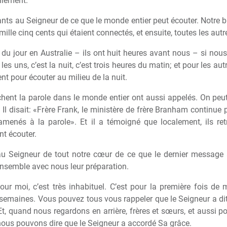
ellement.
s au Seigneur de ce que le monde entier peut écouter. Notre b
is mille cinq cents qui étaient connectés, et ensuite, toutes les au
u jour en Australie – ils ont huit heures avant nous – si nous 
les uns, c’est la nuit, c’est trois heures du matin; et pour les aut
ent pour écouter au milieu de la nuit.
chent la parole dans le monde entier ont aussi appelés. On peu
Il disait: «Fr
è
re Frank, le minist
è
re de fr
è
re Branham continue p
 ramenés
à
la parole». Et il a témoigné que localement, ils re
nt écouter.
 Seigneur de tout notre c
œ
ur de ce que le dernier message at
ensemble avec nous leur préparation.
ur moi, c’est tr
è
s inhabituel. C’est pour la premi
è
re fois de 
semaines. Vous pouvez tous vous rappeler que le Seigneur a di
 Et, quand nous regardons en arri
è
re, fr
è
res et s
œ
urs, et aussi p
nous pouvons dire que le Seigneur a accordé Sa grâce.