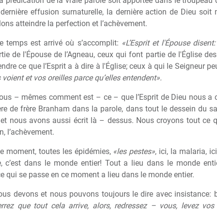
a prédication de la vraie parole soit apportée dans le troupeau 
 derni
è
re effusion surnaturelle, la derni
è
re action de Dieu soit 
ons atteindre la perfection et l’ach
è
vement.
le temps est arrivé o
ù
s’accomplit:
«L’Esprit et l'Épouse disent
tie de l'Épouse de l’Agneau, ceux qui font partie de l'Église de
endre ce que l’Esprit a
à
dire
à
l'Église; ceux
à
qui le Seigneur peu
 voient et vos oreilles parce qu’elles entendent».
nous – m
ê
mes comment est – ce – que l’Esprit de Dieu nous a 
è
re de fr
è
re Branham dans la parole, dans tout le dessein du sa
et nous avons aussi écrit l
à
– dessus. Nous croyons tout ce qu
n, l’ach
è
vement.
ce moment, toutes les épidémies,
«les pestes»
, ici, la malaria, 
, c’est dans le monde entier! Tout a lieu dans le monde entie
ce qui se passe en ce moment a lieu dans le monde entier.
nous devons et nous pouvons toujours le dire avec insistance: 
rez que tout cela arrive, alors, redressez – vous, levez vos