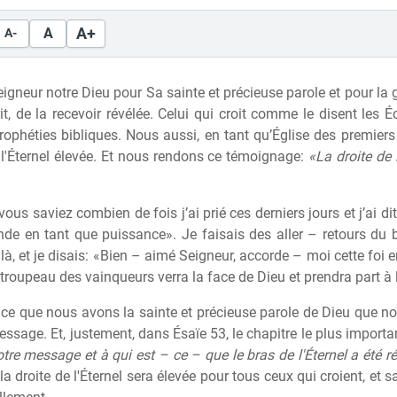
A+
A
A-
igneur notre Dieu pour Sa sainte et précieuse parole et pour la 
prit, de la recevoir révélée. Celui qui croit comme le disent les Éc
rophéties bibliques. Nous aussi, en tant qu’Église des premiers
e l'Éternel élevée. Et nous rendons ce témoignage:
«La droite de 
 vous saviez combien de fois j’ai prié ces derniers jours et j’ai 
e en tant que puissance». Je faisais des aller – retours du bure
l
à
, et je disais: «Bien – aimé Seigneur, accorde – moi cette foi e
roupeau des vainqueurs verra la face de Dieu et prendra part
à
 ce que nous avons la sainte et précieuse parole de Dieu que no
message. Et, justement, dans Ésa
ï
e 53, le chapitre le plus important
tre message et à qui est – ce – que le bras de l'Éternel a été r
la droite de l'Éternel sera élevée pour tous ceux qui croient, et 