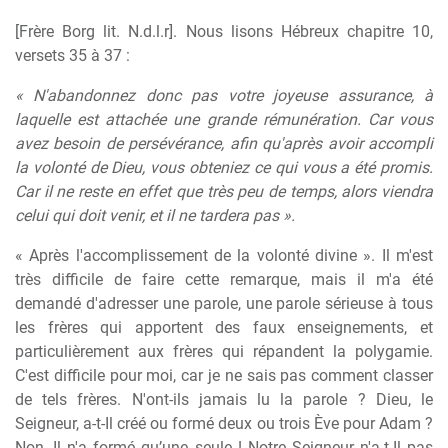
[Frère Borg lit. N.d.l.r]. Nous lisons Hébreux chapitre 10,
versets 35 à 37 :
« N'abandonnez donc pas votre joyeuse assurance, à
laquelle est attachée une grande rémunération. Car vous
avez besoin de persévérance, afin qu'après avoir accompli
la volonté de Dieu, vous obteniez ce qui vous a été promis.
Car il ne reste en effet que très peu de temps, alors viendra
celui qui doit venir, et il ne tardera pas ».
« Après l'accomplissement de la volonté divine ». Il m'est
très difficile de faire cette remarque, mais il m'a été
demandé d'adresser une parole, une parole sérieuse à tous
les frères qui apportent des faux enseignements, et
particulièrement aux frères qui répandent la polygamie.
C'est difficile pour moi, car je ne sais pas comment classer
de tels frères. N'ont-ils jamais lu la parole ? Dieu, le
Seigneur, a-t-Il créé ou formé deux ou trois Ève pour Adam ?
Non, Il n'a formé qu’une seule ! Notre Seigneur n'a-t-Il pas