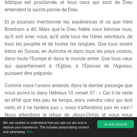
biblique est proclamée, et tous ceux qui sont de Dieu
entendent la sainte parole de Dieu.
Et je pourrais mentionner les expériences et ce que frère
Branham a dit. Mais que le Dieu fidèle vous bénisse tous,
qu'Il soit avec vous, qu'Il aide tous les frères serviteurs, de
tous les peuples et de toutes les langues. Que tous soient
bénis en Suisse, en Autriche et dans tous les pays voisins,
dans toute l'Europe et dans le monde entier. Que tous ceux
qui appartiennent à l'Église, à l'Épouse de l'Agneau,
puissent être préparés.
Comme nous l'avons entendu dans le dernier passage que
nous avons lu dans Hébreux 10 verset 37 : « Car il ne reste
en effet que très peu de temps, alors viendra celui qui doit
venir, et il ne tardera pas », nous n'attendons pas en vain !
Nous attendons le retour de Jésus-Christ, et nous nous
attendons à ce que cela se produise dans notre temps, car
We use cookies to understand how you use our site and to
Je suis d'accord
improve your experience. This includes personalizing content
les signes du temps parlent un langage clair : « Quand
and advertising.
Plus...
vous verrez toutes ces choses, alors relevez vos têtes, car la