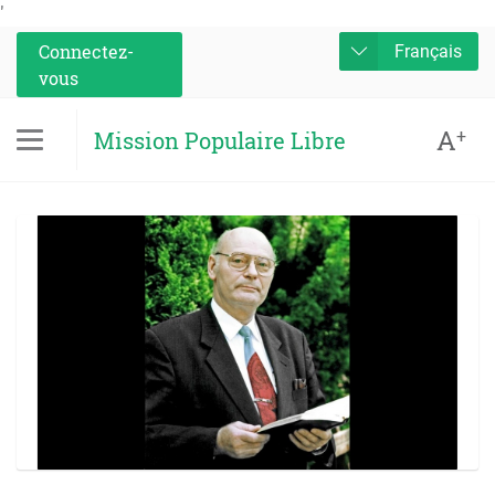
'
Connectez-
Français
vous
A
+
Mission Populaire Libre