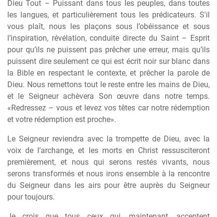
Dieu Tout – Puissant dans tous les peuples, dans toutes
les langues, et particuli
è
rement tous les prédicateurs. S'il
vous plaît, nous les plaçons sous l’obéissance et sous
l’inspiration, révélation, conduite directe du Saint – Esprit
pour qu’ils ne puissent pas pr
ê
cher une erreur, mais qu’ils
puissent dire seulement ce qui est écrit noir sur blanc dans
la Bible en respectant le contexte, et pr
ê
cher la parole de
Dieu. Nous remettons tout le reste entre les mains de Dieu,
et le Seigneur ach
è
vera Son
œ
uvre dans notre temps.
«Redressez – vous et levez vos t
ê
tes car notre rédemption
et votre rédemption est proche».
Le Seigneur reviendra avec la trompette de Dieu, avec la
voix de l’archange, et les morts en Christ ressusciteront
premi
è
rement, et nous qui serons restés vivants, nous
serons transformés et nous irons ensemble
à
la rencontre
du Seigneur dans les airs pour
ê
tre aupr
è
s du Seigneur
pour toujours.
Je crois que tous ceux qui, maintenant, acceptent