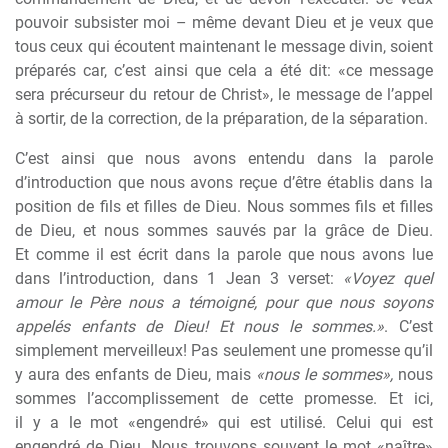
pouvoir subsister moi – m
ê
me devant Dieu et je veux que
tous ceux qui écoutent maintenant le message divin, soient
préparés car, c’est ainsi que cela a été dit: «ce message
sera précurseur du retour de Christ», le message de l’appel
à
sortir, de la correction, de la préparation, de la séparation.
C’est ainsi que nous avons entendu dans la parole
d’introduction que nous avons reçue d’
ê
tre établis dans la
position de fils et filles de Dieu. Nous sommes fils et filles
de Dieu, et nous sommes sauvés par la grâce de Dieu.
Et comme il est écrit dans la parole que nous avons lue
dans l’introduction, dans 1 Jean 3 verset:
«Voyez quel
amour le P
è
re nous a témoigné, pour que nous soyons
appelés enfants de Dieu! Et nous le sommes.»
. C’est
simplement merveilleux! Pas seulement une promesse qu’il
y aura des enfants de Dieu, mais
«nous le sommes»,
nous
sommes l’accomplissement de cette promesse. Et ici,
il y a le mot «engendré» qui est utilisé. Celui qui est
engendré de Dieu. Nous trouvons souvent le mot «naître»