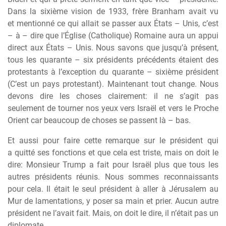
Dans la sixi
è
me vision de 1933, fr
è
re Branham avait vu
et mentionné ce qui allait se passer aux États – Unis, c’est
–
à
– dire que l’Église (Catholique) Romaine aura un appui
direct aux États – Unis. Nous savons que jusqu’
à
présent,
tous les quarante – six présidents précédents étaient des
protestants
à
l’exception du quarante – sixi
è
me président
(C’est un pays protestant). Maintenant tout change. Nous
devons dire les choses clairement: il ne s’agit pas
seulement de tourner nos yeux vers Israël et vers le Proche
Orient car beaucoup de choses se passent l
à
– bas.
Et aussi pour faire cette remarque sur le président qui
a quitté ses fonctions et que cela est triste, mais on doit le
dire: Monsieur Trump a fait pour Israël plus que tous les
autres présidents réunis. Nous sommes reconnaissants
pour cela. Il était le seul président
à
aller
à
Jérusalem au
Mur de lamentations, y poser sa main et prier. Aucun autre
président ne l’avait fait. Mais, on doit le dire, il n’était pas un
diplomate.