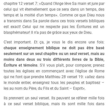
chapitre 12 verset 7: «Quand l’Ange l
è
ve Sa main et jure par
celui qui vit éternellement que ce sera dans un temps, des
temps et la moitié d’un temps». Comme ce que Dieu nous
a transmis dans Sa parole dans ces trois versets bibliques
est exact! Celui qui ne respecte pas les Écritures est un
blasphémateur! Il n’a pas de grâce aux yeux de Dieu.
C’est important. Et ça, je vous le dis encore une fois:
chaque enseignement biblique ne doit pas
ê
tre basé
seulement sur un seul chapitre ou un seul verset
,
mais au
moins dans deux ou trois différents livres de la Bible,
Écriture et témoins
. S'il vous plaît, pour comparer, prenez
toutes les églises en commençant avec l’église de Rome
qui ne font que prendre Matthieu 28 verset 19: «allez dans
le monde entier, enseignez tous les peuples et baptisez –
les au nom du P
è
re, du Fils et du Saint – Esprit».
Ils prennent un seul verset. Ils peuvent se référer mille fois
à
ce seul verset biblique, mais ils sont mille fois dans