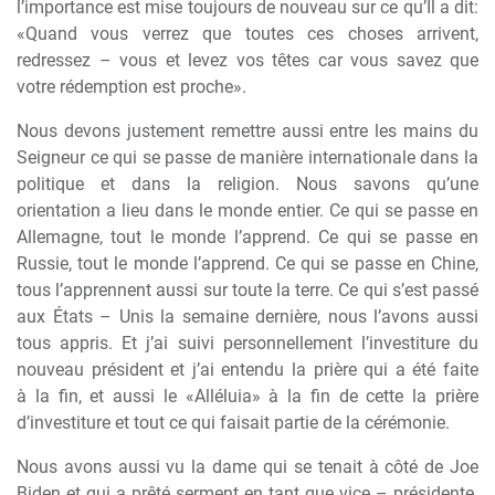
l’importance est mise toujours de nouveau sur ce qu’Il a dit:
«Quand vous verrez que toutes ces choses arrivent,
redressez – vous et levez vos t
ê
tes car vous savez que
votre rédemption est proche».
Nous devons justement remettre aussi entre les mains du
Seigneur ce qui se passe de mani
è
re internationale dans la
politique et dans la religion. Nous savons qu’une
orientation a lieu dans le monde entier. Ce qui se passe en
Allemagne, tout le monde l’apprend. Ce qui se passe en
Russie, tout le monde l’apprend. Ce qui se passe en Chine,
tous l’apprennent aussi sur toute la terre. Ce qui s’est passé
aux États – Unis la semaine derni
è
re, nous l’avons aussi
tous appris. Et j’ai suivi personnellement l’investiture du
nouveau président et j’ai entendu la pri
è
re qui a été faite
à
la fin, et aussi le «Alléluia»
à
la fin de cette la pri
è
re
d’investiture et tout ce qui faisait partie de la cérémonie.
Nous avons aussi vu la dame qui se tenait
à
côté de Joe
Biden et qui a pr
ê
té serment en tant que vice – présidente.