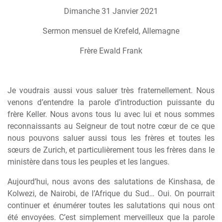
Dimanche 31 Janvier 2021
Sermon mensuel de Krefeld, Allemagne
Fr
è
re Ewald Frank
Je voudrais aussi vous saluer tr
è
s fraternellement. Nous
venons d’entendre la parole d’introduction puissante du
fr
è
re Keller. Nous avons tous lu avec lui et nous sommes
reconnaissants au Seigneur de tout notre c
œ
ur de ce que
nous pouvons saluer aussi tous les fr
è
res et toutes les
s
œ
urs de Zurich, et particuli
è
rement tous les fr
è
res dans le
minist
è
re dans tous les peuples et les langues.
Aujourd’hui, nous avons des salutations de Kinshasa, de
Kolwezi, de Nairobi, de l’Afrique du Sud… Oui. On pourrait
continuer et énumérer toutes les salutations qui nous ont
été envoyées. C’est simplement merveilleux que la parole