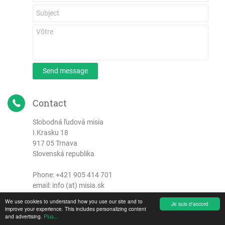
Send message
Contact
Slobodná ľudová misia
I.Krasku 18
917 05 Trnava
Slovenská republika
Phone:
+421 905 414 701
email: info (at) misia.sk
We use cookies to understand how you use our site and to
Je suis d'accord
improve your experience. This includes personalizing content
and advertising.
Plus...