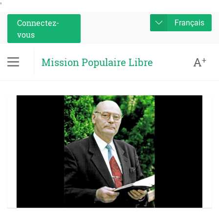
'
Connectez-
Français
vous
A
+
Mission Populaire Libre