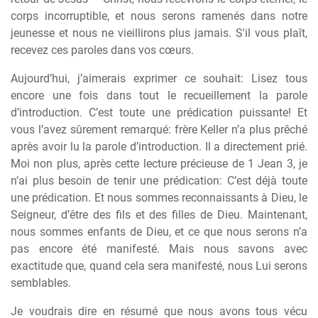
corps incorruptible, et nous serons ramenés dans notre
jeunesse et nous ne vieillirons plus jamais. S'il vous plaît,
recevez ces paroles dans vos c
œ
urs.
Aujourd’hui, j’aimerais exprimer ce souhait: Lisez tous
encore une fois dans tout le recueillement la parole
d’introduction. C’est toute une prédication puissante! Et
vous l’avez s
û
rement remarqué: fr
è
re Keller n’a plus pr
ê
ché
apr
è
s avoir lu la parole d’introduction. Il a directement prié.
Moi non plus, apr
è
s cette lecture précieuse de 1 Jean 3, je
n’ai plus besoin de tenir une prédication: C’est déj
à
toute
une prédication. Et nous sommes reconnaissants
à
Dieu, le
Seigneur, d’
ê
tre des fils et des filles de Dieu. Maintenant,
nous sommes enfants de Dieu, et ce que nous serons n’a
pas encore été manifesté. Mais nous savons avec
exactitude que, quand cela sera manifesté, nous Lui serons
semblables.
Je voudrais dire en résumé que nous avons tous vécu