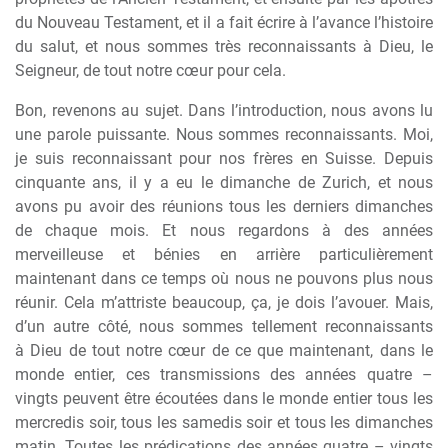
du Nouveau Testament, et il a fait écrire
à
l’avance l’histoire
du salut, et nous sommes tr
è
s reconnaissants
à
Dieu, le
Seigneur, de tout notre c
œ
ur pour cela.
Bon, revenons au sujet. Dans l’introduction, nous avons lu
une parole puissante. Nous sommes reconnaissants. Moi,
je suis reconnaissant pour nos fr
è
res en Suisse. Depuis
cinquante ans, il y a eu le dimanche de Zurich, et nous
avons pu avoir des réunions tous les derniers dimanches
de chaque mois. Et nous regardons
à
des années
merveilleuse et bénies en arri
è
re particuli
è
rement
maintenant dans ce temps o
ù
nous ne pouvons plus nous
réunir. Cela m’attriste beaucoup, ça, je dois l’avouer. Mais,
d’un autre côté, nous sommes tellement reconnaissants
à
Dieu de tout notre c
œ
ur de ce que maintenant, dans le
monde entier, ces transmissions des années quatre –
vingts peuvent
ê
tre écoutées dans le monde entier tous les
mercredis soir, tous les samedis soir et tous les dimanches
matin. Toutes les prédications des années quatre – vingts