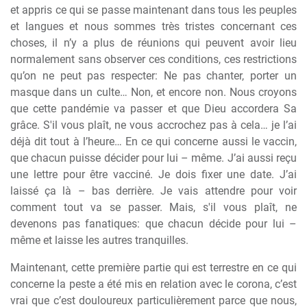
et appris ce qui se passe maintenant dans tous les peuples
et langues et nous sommes tr
è
s tristes concernant ces
choses, il n’y a plus de réunions qui peuvent avoir lieu
normalement sans observer ces conditions, ces restrictions
qu’on ne peut pas respecter: Ne pas chanter, porter un
masque dans un culte… Non, et encore non. Nous croyons
que cette pandémie va passer et que Dieu accordera Sa
grâce. S'il vous plaît, ne vous accrochez pas
à
cela… je l’ai
déj
à
dit tout
à
l’heure… En ce qui concerne aussi le vaccin,
que chacun puisse décider pour lui – m
ê
me. J’ai aussi reçu
une lettre pour
ê
tre vacciné. Je dois fixer une date. J’ai
laissé ça l
à
– bas derri
è
re. Je vais attendre pour voir
comment tout va se passer. Mais, s'il vous plaît, ne
devenons pas fanatiques: que chacun décide pour lui –
m
ê
me et laisse les autres tranquilles.
Maintenant, cette premi
è
re partie qui est terrestre en ce qui
concerne la peste a été mis en relation avec le corona, c’est
vrai que c’est douloureux particuli
è
rement parce que nous,