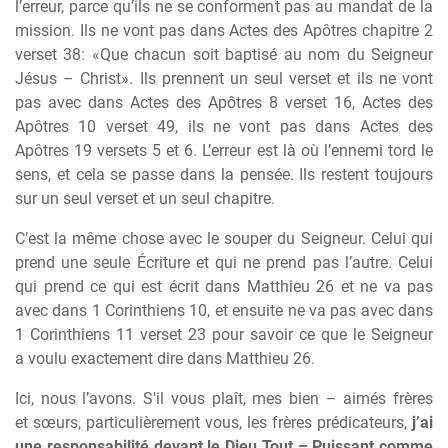
l’erreur, parce qu’ils ne se conforment pas au mandat de la
mission. Ils ne vont pas dans Actes des Apôtres chapitre 2
verset 38: «Que chacun soit baptisé au nom du Seigneur
Jésus – Christ». Ils prennent un seul verset et ils ne vont
pas avec dans Actes des Apôtres 8 verset 16, Actes des
Apôtres 10 verset 49, ils ne vont pas dans Actes des
Apôtres 19 versets 5 et 6. L’erreur est l
à
o
ù
l’ennemi tord le
sens, et cela se passe dans la pensée. Ils restent toujours
sur un seul verset et un seul chapitre.
C’est la m
ê
me chose avec le souper du Seigneur. Celui qui
prend une seule Écriture et qui ne prend pas l’autre. Celui
qui prend ce qui est écrit dans Matthieu 26 et ne va pas
avec dans 1 Corinthiens 10, et ensuite ne va pas avec dans
1 Corinthiens 11 verset 23 pour savoir ce que le Seigneur
a voulu exactement dire dans Matthieu 26.
Ici, nous l’avons. S'il vous plaît, mes bien – aimés fr
è
res
et s
œ
urs, particuli
è
rement vous, les fr
è
res prédicateurs,
j’ai
une responsabilité devant le Dieu Tout – Puissant comme