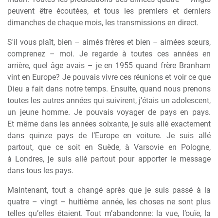
peuvent
ê
tre écoutées, et tous les premiers et derniers
dimanches de chaque mois, les transmissions en direct.
S'il vous plaît, bien – aimés fr
è
res et bien – aimées s
œ
urs,
comprenez – moi. Je regarde
à
toutes ces années en
arri
è
re, quel âge avais – je en 1955 quand fr
è
re Branham
vint en Europe? Je pouvais vivre ces réunions et voir ce que
Dieu a fait dans notre temps. Ensuite, quand nous prenons
toutes les autres années qui suivirent, j’étais un adolescent,
un jeune homme. Je pouvais voyager de pays en pays.
Et m
ê
me dans les années soixante, je suis allé exactement
dans quinze pays de l’Europe en voiture. Je suis allé
partout, que ce soit en Su
è
de,
à
Varsovie en Pologne,
à
Londres, je suis allé partout pour apporter le message
dans tous les pays.
Maintenant, tout a changé apr
è
s que je suis passé
à
la
quatre – vingt – huiti
è
me année, les choses ne sont plus
telles qu’elles étaient. Tout m’abandonne: la vue, l’ou
ï
e, la