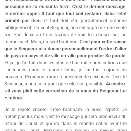
personne ne l’a eu sur la terre
.
C’est le dernier message,
le dernier appel: Il faut que tout soit restauré dans l’état
primitif par Dieu
, et tout doit
ê
tre parfaitement ordonné
bibliquement: Un seul Seigneur, un seul bapt
ê
me, une seule
foi. Pas deux ou trois façons de voir les choses sur un
m
ê
me sujet. Mais, un seul bapt
ê
me.
C’est pour cette raison
que le Seigneur m’a donné personnellement l’ordre d’aller
de pays en pays et de ville en ville pour pr
ê
cher Sa parole
.
Et ça, je l’ai fait dans les plus de huit mille prédications que
j’ai tenues dans le monde entier, je l’ai fait toujours de
nouveau. Personne n’aura
à
présenter des excuses. Dieu, le
Seigneur, a pris soin pour que cela soit possible.
Acceptez,
s'il vous plaît cette correction de la main du Seigneur Lui
– m
ê
me
.
Je le rép
è
te encore. Fr
è
re Branham l’a aussi répété: Ce
n’était pas lui, mais c’est le message qui sera précurseur du
retour de Christ et qui ira dans le monde entier avant le
retour de Christ. Personne n’a besoin de revenir, fr
è
re