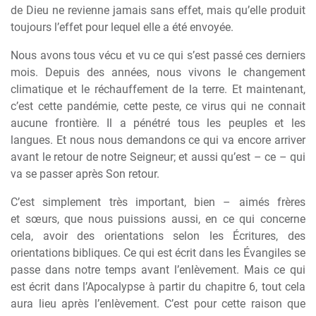
de Dieu ne revienne jamais sans effet, mais qu’elle produit
toujours l’effet pour lequel elle a été envoyée.
Nous avons tous vécu et vu ce qui s’est passé ces derniers
mois. Depuis des années, nous vivons le changement
climatique et le réchauffement de la terre. Et maintenant,
c’est cette pandémie, cette peste, ce virus qui ne connait
aucune fronti
è
re. Il a pénétré tous les peuples et les
langues. Et nous nous demandons ce qui va encore arriver
avant le retour de notre Seigneur; et aussi qu’est – ce – qui
va se passer apr
è
s Son retour.
C’est simplement tr
è
s important, bien – aimés fr
è
res
et s
œ
urs, que nous puissions aussi, en ce qui concerne
cela, avoir des orientations selon les Écritures, des
orientations bibliques. Ce qui est écrit dans les Évangiles se
passe dans notre temps avant l’enl
è
vement. Mais ce qui
est écrit dans l’Apocalypse
à
partir du chapitre 6, tout cela
aura lieu apr
è
s l’enl
è
vement. C’est pour cette raison que