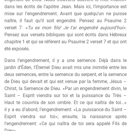
dans les écrits de l’apôtre Jean. Mais ici, l’importance est
mise sur l’engendrement. Avant que quelqu’un ne puisse
naître, il faut qu’il soit engendré. Pensez au Psaume 2
verset 7:
«Tu es mon fils! Je t'ai engendré aujourd'hui»
.
Pensez aux versets bibliques qui sont écrits dans Hébreux
chapitre 1 et qui se réf
è
rent au Psaume 2 verset 7 et qui ont
été exposés.
Dans l’engendrement, il y a une semence. Déj
à
dans le
jardin d’Éden, l'Éternel Dieu avait mis une inimitié entre les
deux semences, entre la semence du serpent, et la semence
de Dieu qui devait et qui est venue par la femme, Jésus –
Christ, la Semence de Dieu. «Par un engendrement divin, le
Saint – Esprit viendra sur toi et la puissance du Tr
è
s –
Haut te couvrira de son ombre. Et ce qui naîtra de toi…»
il y a eu d’abord, l’engendrement: «La puissance du Saint –
Esprit viendra sur toi»; ensuite, la naissance apr
è
s
l’engendrement: «Ce qui naîtra de toi sera appelé Fils de
Dieu».