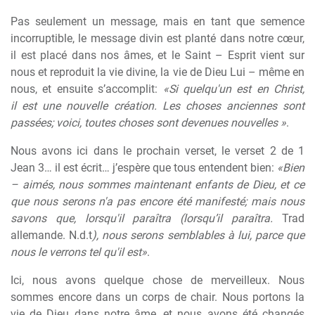
Pas seulement un message, mais en tant que semence
incorruptible, le message divin est planté dans notre c
œ
ur,
il est placé dans nos âmes, et le Saint – Esprit vient sur
nous et reproduit la vie divine, la vie de Dieu Lui – m
ê
me en
nous, et ensuite s’accomplit:
«Si quelqu'un est en Christ,
il est une nouvelle création. Les choses anciennes sont
passées; voici, toutes choses sont devenues nouvelles »
.
Nous avons ici dans le prochain verset, le verset 2 de 1
Jean 3… il est écrit… j’esp
è
re que tous entendent bien:
«Bien
– aimés, nous sommes maintenant enfants de Dieu, et ce
que nous serons n'a pas encore été manifesté; mais nous
savons que, lorsqu'il paraîtra (lorsqu’il paraîtra.
Trad
allemande. N.d.t
), nous serons semblables
à
lui, parce que
nous le verrons tel qu'il est»
.
Ici, nous avons quelque chose de merveilleux. Nous
sommes encore dans un corps de chair. Nous portons la
vie de Dieu dans notre âme, et nous avons été changés