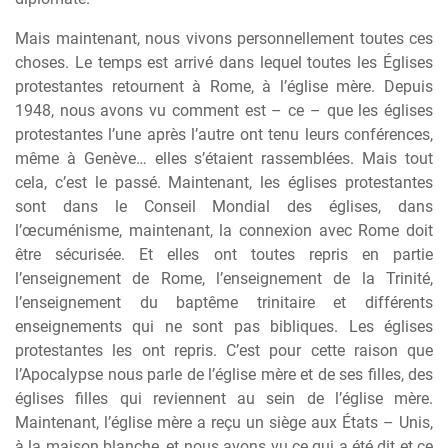
Mais maintenant, nous vivons personnellement toutes ces
choses. Le temps est arrivé dans lequel toutes les Églises
protestantes retournent
à
Rome,
à
l’église m
è
re. Depuis
1948, nous avons vu comment est – ce – que les églises
protestantes l’une apr
è
s l’autre ont tenu leurs conférences,
m
ê
me
à
Gen
è
ve… elles s’étaient rassemblées. Mais tout
cela, c’est le passé. Maintenant, les églises protestantes
sont dans le Conseil Mondial des églises, dans
l’
œ
cuménisme, maintenant, la connexion avec Rome doit
ê
tre sécurisée. Et elles ont toutes repris en partie
l’enseignement de Rome, l’enseignement de la Trinité,
l’enseignement du bapt
ê
me trinitaire et différents
enseignements qui ne sont pas bibliques. Les églises
protestantes les ont repris. C’est pour cette raison que
l’Apocalypse nous parle de l’église m
è
re et de ses filles, des
églises filles qui reviennent au sein de l’église m
è
re.
Maintenant, l’église m
è
re a reçu un si
è
ge aux États – Unis,
à
la maison blanche, et nous avons vu ce qui a été dit et ce