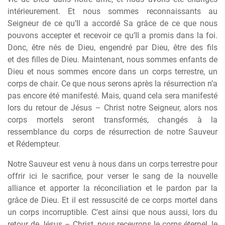
intérieurement. Et nous sommes reconnaissants au
Seigneur de ce qu’Il a accordé Sa grâce de ce que nous
pouvons accepter et recevoir ce qu’Il a promis dans la foi.
Donc,
ê
tre nés de Dieu, engendré par Dieu,
ê
tre des fils
et des filles de Dieu. Maintenant, nous sommes enfants de
Dieu et nous sommes encore dans un corps terrestre, un
corps de chair. Ce que nous serons apr
è
s la résurrection n’a
pas encore été manifesté. Mais, quand cela sera manifesté
lors du retour de Jésus – Christ notre Seigneur, alors nos
corps mortels seront transformés, changés
à
la
ressemblance du corps de résurrection de notre Sauveur
et Rédempteur.
Notre Sauveur est venu
à
nous dans un corps terrestre pour
offrir ici le sacrifice, pour verser le sang de la nouvelle
alliance et apporter la réconciliation et le pardon par la
grâce de Dieu. Et il est ressuscité de ce corps mortel dans
un corps incorruptible. C’est ainsi que nous aussi, lors du
retour de Jésus – Christ, nous recevrons le corps éternel, le