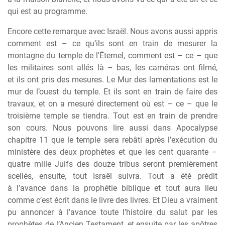
qui est au programme.
Encore cette remarque avec Israël. Nous avons aussi appris
comment est – ce qu’ils sont en train de mesurer la
montagne du temple de l'Éternel, comment est – ce – que
les militaires sont allés l
à
– bas, les caméras ont filmé,
et ils ont pris des mesures. Le Mur des lamentations est le
mur de l’ouest du temple. Et ils sont en train de faire des
travaux, et on a mesuré directement o
ù
est – ce – que le
troisi
è
me temple se tiendra. Tout est en train de prendre
son cours. Nous pouvons lire aussi dans Apocalypse
chapitre 11 que le temple sera rebâti apr
è
s l’exécution du
minist
è
re des deux proph
è
tes et que les cent quarante –
quatre mille Juifs des douze tribus seront premi
è
rement
scellés, ensuite, tout Israël suivra. Tout a été prédit
à
l’avance dans la prophétie biblique et tout aura lieu
comme c’est écrit dans le livre des livres. Et Dieu a vraiment
pu annoncer
à
l’avance toute l’histoire du salut par les
proph
è
tes de l’Ancien Testament, et ensuite par les apôtres