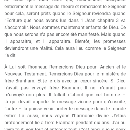
enti
è
rement le message de l’heure et remercient le Seigneur
pour cela, seront pr
ê
ts quand le Seigneur reviendra quand
l’Écriture que nous avons lue dans 1 Jean chapitre 3 va
s’accomplir. Nous sommes maintenant enfants de Dieu. Ce
que nous serons n’a pas encore été manifesté. Mais quand
Il apparaitra, et Il apparaitra. Bientôt, les promesses
deviendront une réalité. Cela aura lieu comme le Seigneur
l’a dit.
À
Lui soit l’honneur. Remercions Dieu pour l’Ancien et le
Nouveau Testament. Remercions Dieu pour le minist
è
re de
fr
è
re Branham. Et je le dis avec un c
œ
ur sinc
è
re: Si Dieu
n’avait pas envoyé fr
è
re Branham, Il ne m’aurait pas
m’envoyé non plus. Il fallait d’abord que cet homme –
l
à
qui devait apporter le message vienne pour qu’ensuite,
l’autre – l
à
puisse venir porter le message dans le monde
entier. L
à
aussi, nous voyons l’harmonie divine. J’étais
profondément lié
à
fr
è
re Branham pendant dix ans. J’ai pu
vivre tout, voir tout et entendre tout. C’est ainsi que je peux