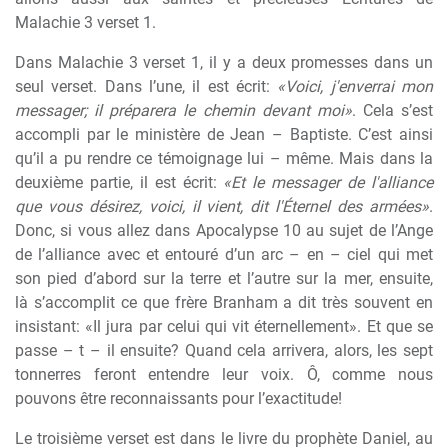
Malachie 3 verset 1.
Dans Malachie 3 verset 1, il y a deux promesses dans un
seul verset. Dans l’une, il est écrit:
«Voici, j'enverrai mon
messager; il préparera le chemin devant moi»
. Cela s’est
accompli par le minist
è
re de Jean – Baptiste. C’est ainsi
qu’il a pu rendre ce témoignage lui – m
ê
me. Mais dans la
deuxi
è
me partie, il est écrit:
«Et le messager de l'alliance
que vous désirez, voici, il vient, dit l'Éternel des armées»
.
Donc, si vous allez dans Apocalypse 10 au sujet de l’Ange
de l’alliance avec et entouré d’un arc – en – ciel qui met
son pied d’abord sur la terre et l’autre sur la mer, ensuite,
l
à
s’accomplit ce que fr
è
re Branham a dit tr
è
s souvent en
insistant: «Il jura par celui qui vit éternellement». Et que se
passe – t – il ensuite? Quand cela arrivera, alors, les sept
tonnerres feront entendre leur voix. Ô, comme nous
pouvons
ê
tre reconnaissants pour l’exactitude!
Le troisi
è
me verset est dans le livre du proph
è
te Daniel, au