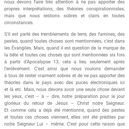
nous devons faire tr
è
s attention
à
ne pas apporter des
propres interprétations, des théories conspirationnistes,
mais que nous restions sobres et clairs en toutes
circonstances.
S’il est parlé des tremblements de terre, des famines, des
pestes, quand toutes choses sont mentionnées, c’est dans
les Évangiles. Mais, quand il est question de la marque de
la b
ê
te et toutes ces choses qui sont mentionnées six fois
à
partir d’Apocalypse 13, cela a lieu seulement apr
è
s
l’enl
è
vement. C’est ainsi que nous voulons demander
à
tous de rester vraiment sobres et de ne pas apporter des
théories dans le pays avec des puces électroniques ici
et l
à
etc. Mais, nous devons avoir une seule chose devant
les yeux, c’est –
à
– dire, notre préparation pour le jour
glorieux du retour de Jésus – Christ notre Seigneur.
Et comme cela a déj
à
été mentionné, quand des pestes
et toutes ces choses viennent, elles ont été prédites par
notre Seigneur Lui – m
ê
me. C’est pour cette raison que