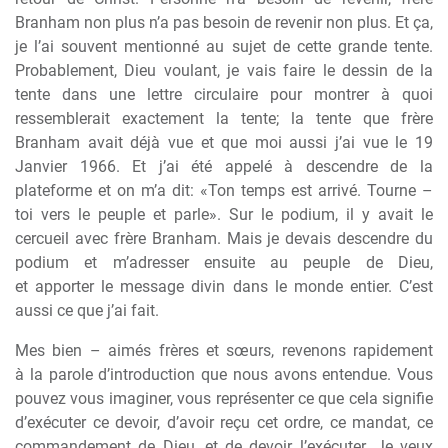
Branham non plus n’a pas besoin de revenir non plus. Et ça,
je l’ai souvent mentionné au sujet de cette grande tente.
Probablement, Dieu voulant, je vais faire le dessin de la
tente dans une lettre circulaire pour montrer
à
quoi
ressemblerait exactement la tente; la tente que fr
è
re
Branham avait déj
à
vue et que moi aussi j’ai vue le 19
Janvier 1966. Et j’ai été appelé
à
descendre de la
plateforme et on m’a dit: «Ton temps est arrivé. Tourne –
toi vers le peuple et parle». Sur le podium, il y avait le
cercueil avec fr
è
re Branham. Mais je devais descendre du
podium et m’adresser ensuite au peuple de Dieu,
et apporter le message divin dans le monde entier. C’est
aussi ce que j’ai fait.
Mes bien – aimés fr
è
res et s
œ
urs, revenons rapidement
à
la parole d’introduction que nous avons entendue. Vous
pouvez vous imaginer, vous représenter ce que cela signifie
d’exécuter ce devoir, d’avoir reçu cet ordre, ce mandat, ce
commandement de Dieu, et de devoir l’exécuter. Je veux