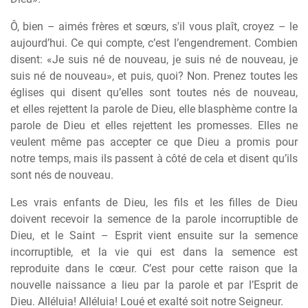
Ô, bien – aimés fr
è
res et s
œ
urs, s'il vous plaît, croyez – le
aujourd’hui. Ce qui compte, c’est l’engendrement. Combien
disent: «Je suis né de nouveau, je suis né de nouveau, je
suis né de nouveau», et puis, quoi? Non. Prenez toutes les
églises qui disent qu’elles sont toutes nés de nouveau,
et elles rejettent la parole de Dieu, elle blasph
è
me contre la
parole de Dieu et elles rejettent les promesses. Elles ne
veulent m
ê
me pas accepter ce que Dieu a promis pour
notre temps, mais ils passent
à
côté de cela et disent qu’ils
sont nés de nouveau.
Les vrais enfants de Dieu, les fils et les filles de Dieu
doivent recevoir la semence de la parole incorruptible de
Dieu, et le Saint – Esprit vient ensuite sur la semence
incorruptible, et la vie qui est dans la semence est
reproduite dans le c
œ
ur. C’est pour cette raison que la
nouvelle naissance a lieu par la parole et par l’Esprit de
Dieu. Alléluia! Alléluia! Loué et exalté soit notre Seigneur.