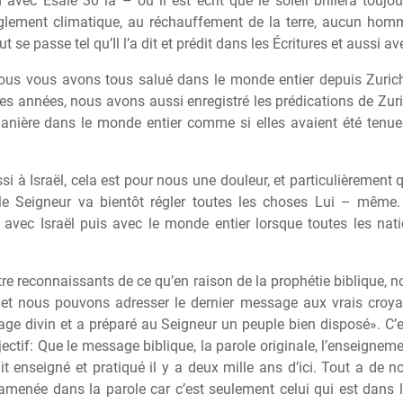
 avec Ésaïe 30 là – où il est écrit que le soleil brillera toujo
lement climatique, au réchauffement de la terre, aucun homm
 se passe tel qu’Il l’a dit et prédit dans les Écritures et aussi ave
nous vous avons tous salué dans le monde entier depuis Zur
ces années, nous avons aussi enregistré les prédications de Zur
nière dans le monde entier comme si elles avaient été tenues 
i à Israël, cela est pour nous une douleur, et particulièrement 
e Seigneur va bientôt régler toutes les choses Lui – même. Il
 avec Israël puis avec le monde entier lorsque toutes les nat
re reconnaissants de ce qu’en raison de la prophétie biblique,
et nous pouvons adresser le dernier message aux vrais croyants 
ssage divin et a préparé au Seigneur un peuple bien disposé». 
ectif: Que le message biblique, la parole originale, l’enseignem
it enseigné et pratiqué il y a deux mille ans d’ici. Tout a de n
amenée dans la parole car c’est seulement celui qui est dans l