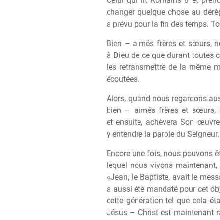
Celui qui lit Romains 8 et prend
changer quelque chose au dérèg
a prévu pour la fin des temps. Tout
Bien – aimés frères et sœurs, 
à Dieu de ce que durant toutes 
les retransmettre de la même ma
écoutées.
Alors, quand nous regardons auss
bien – aimés frères et sœurs, l
et ensuite, achèvera Son œuvre
y entendre la parole du Seigneur.
Encore une fois, nous pouvons êt
lequel nous vivons maintenant, 
«Jean, le Baptiste, avait le me
a aussi été mandaté pour cet obj
cette génération tel que cela éta
Jésus – Christ est maintenant r