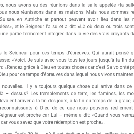
s, nous avons eu des réunions dans la salle appelée «la sal
 nous nous réunissons dans les maisons. Mais nous sommes re
Suisse, en Autriche et partout peuvent avoir lieu dans les m
es», et le Seigneur l’a su et a dit: «Là où deux ou trois son
 une partie fermement intégrée dans la vie des vrais croyants d
s le Seigneur pour ces temps d’épreuves. Qui aurait pensé que
se: «Voici, Je suis avec vous tous les jours jusqu’à la fin d
n: «Rendez grâce à Dieu en toutes choses car c’est Sa volonté po
Dieu pour ce temps d’épreuves dans lequel nous vivons mainten
 nouvelles. Il y a toujours quelque chose qui arrive dans ce 
là – dessus? Les tremblements de terre, les famines, les momen
vaient arriver à la fin des jours, à la fin du temps de la grâce,
econnaissants à Dieu de ce que nous pouvons réellement n
 Seigneur est proche car Lui – même a dit: «Quand vous verrez
s car vous savez que votre rédemption est proche».