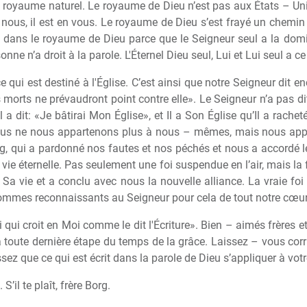
 royaume naturel. Le royaume de Dieu n’est pas aux États – Unis
nous, il est en vous. Le royaume de Dieu s’est frayé un chemin et
t dans le royaume de Dieu parce que le Seigneur seul a la domi
nne n’a droit à la parole. L'Éternel Dieu seul, Lui et Lui seul a ce 
e qui est destiné à l'Église. C’est ainsi que notre Seigneur dit e
s morts ne prévaudront point contre elle». Le Seigneur n’a pas dit
a dit: «Je bâtirai Mon Église», et Il a Son Église qu’Il a rachet
Nous ne nous appartenons plus à nous – mêmes, mais nous app
, qui a pardonné nos fautes et nos péchés et nous a accordé le 
la vie éternelle. Pas seulement une foi suspendue en l’air, mais la
Sa vie et a conclu avec nous la nouvelle alliance. La vraie foi 
sommes reconnaissants au Seigneur pour cela de tout notre cœur
i qui croit en Moi comme le dit l'Écriture». Bien – aimés frères e
a toute dernière étape du temps de la grâce. Laissez – vous cor
ez que ce qui est écrit dans la parole de Dieu s’appliquer à votre
S’il te plaît, frère Borg.