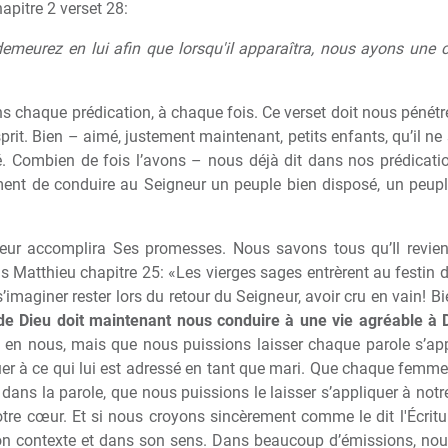
hapitre 2 verset 28:
 demeurez en lui afin que lorsqu'il apparaîtra, nous ayons une 
ans chaque prédication, à chaque fois. Ce verset doit nous pénétr
prit. Bien – aimé, justement maintenant, petits enfants, qu’il ne 
é. Combien de fois l’avons – nous déjà dit dans nos prédicatio
ment de conduire au Seigneur un peuple bien disposé, un peuple
eur accomplira Ses promesses. Nous savons tous qu’Il revie
s Matthieu chapitre 25: «Les vierges sages entrèrent au festin d
 s’imaginer rester lors du retour du Seigneur, avoir cru en vain! 
de Dieu doit maintenant nous conduire à une vie agréable à 
 en nous, mais que nous puissions laisser chaque parole s’ap
uer à ce qui lui est adressé en tant que mari. Que chaque femme,
t dans la parole, que nous puissions le laisser s’appliquer à not
otre cœur. Et si nous croyons sincèrement comme le dit l'Écritu
on contexte et dans son sens. Dans beaucoup d’émissions, nou