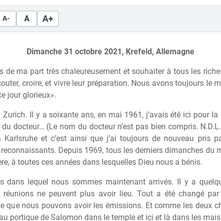
A+
A
A-
Dimanche 31 octobre 2021, Krefeld, Allemagne
us de ma part très chaleureusement et souhaiter à tous les rich
uter, croire, et vivre leur préparation. Nous avons toujours le 
ce jour glorieux».
 Zurich. Il y a soixante ans, en mai 1961, j’avais été ici pour l
 du docteur… (Le nom du docteur n’est pas bien compris. N.D.L.
 Karlsruhe et c’est ainsi que j’ai toujours de nouveau pris
s reconnaissants. Depuis 1969, tous les derniers dimanches du 
ère, à toutes ces années dans lesquelles Dieu nous a bénis.
s dans lequel nous sommes maintenant arrivés. Il y a quelq
s réunions ne peuvent plus avoir lieu. Tout a été changé p
e que nous pouvons avoir les émissions. Et comme les deux ch
 au portique de Salomon dans le temple et ici et là dans les mais