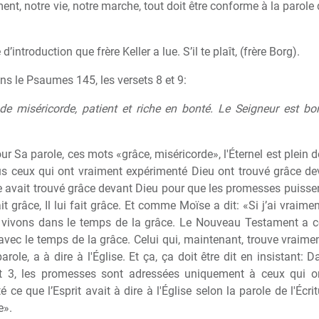
nt, notre vie, notre marche, tout doit être conforme à la parole d
ntroduction que frère Keller a lue. S’il te plaît, (frère Borg).
sons le Psaumes 145, les versets 8 et 9:
t de miséricorde, patient et riche en bonté. Le Seigneur est bo
ur Sa parole, ces mots «grâce, miséricorde», l'Éternel est plein 
 ceux qui ont vraiment expérimenté Dieu ont trouvé grâce de
avait trouvé grâce devant Dieu pour que les promesses puissent
it grâce, Il lui fait grâce. Et comme Moïse a dit: «Si j’ai vraim
 vivons dans le temps de la grâce. Le Nouveau Testament a 
avec le temps de la grâce. Celui qui, maintenant, trouve vraimen
arole, a à dire à l'Église. Et ça, ça doit être dit en insistant:
t 3, les promesses sont adressées uniquement à ceux qui on
 ce que l’Esprit avait à dire à l'Église selon la parole de l'Écri
e».