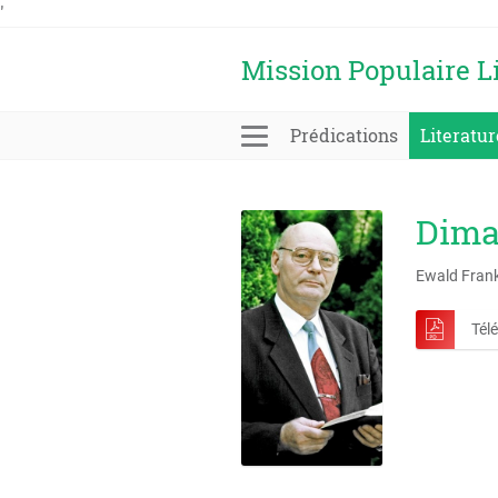
'
Mission Populaire L
Prédications
Literatur
Diman
Ewald Fran
Tél