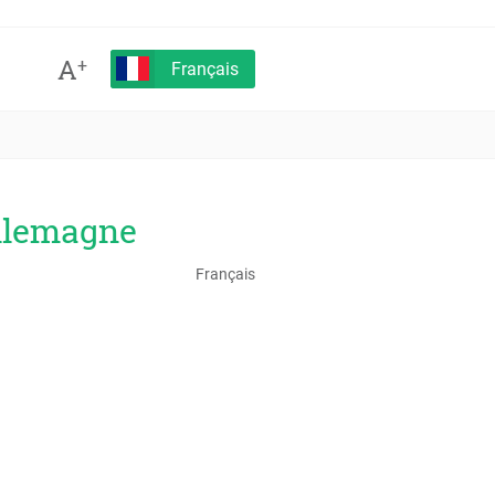
A
+
Français
Allemagne
Français