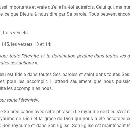
ussi importante et vraie qu’elle l’a été autrefois. Celui qui, main
lise, ce que Dieu a à nous dire par Sa parole. Tous peuvent encor
 trois versets.
 145, les versets 13 et 14:
 toute l’éternité, et ta domination perdure dans toutes les gé
utes ses actions ».
ieu est fidèle dans toutes Ses paroles et saint dans toutes Se
les pour les accomplir. Il attend seulement que nous puissio
ite les accomplir en nous.
 toute l’éternité».
cé Sa prédication avec cette phrase: «Le royaume de Dieu s’est 
 royaume de Dieu et la grâce de Dieu qui nous a été accordée 
s Son royaume et dans Son Église. Son Église est maintenant le