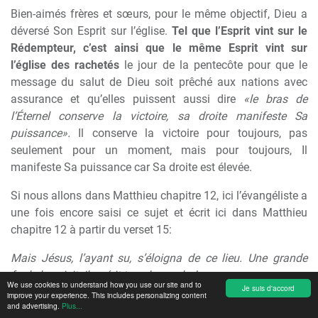
Bien-aimés frères et sœurs, pour le même objectif, Dieu a
déversé Son Esprit sur l’église.
Tel que l’Esprit vint sur le
Rédempteur, c’est ainsi que le même Esprit vint sur
l’église des rachetés
le jour de la pentecôte pour que le
message du salut de Dieu soit prêché aux nations avec
assurance et qu’elles puissent aussi dire
«le bras de
l’Éternel conserve la victoire, sa droite manifeste Sa
puissance».
Il conserve la victoire pour toujours, pas
seulement pour un moment, mais pour toujours, Il
manifeste Sa puissance car Sa droite est élevée.
Si nous allons dans Matthieu chapitre 12, ici l’évangéliste a
une fois encore saisi ce sujet et écrit ici dans Matthieu
chapitre 12 à partir du verset 15:
Mais Jésus, l’ayant su, s’éloigna de ce lieu. Une grande
foule le suivit. Il guérit tous les malades.
We use cookies to understand how you use our site and to
Je suis d'accord
improve your experience. This includes personalizing content
Oh bien-aimés frères et sœurs,
Il guérit tous les malades.
and advertising.
Plus...