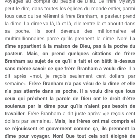
voyages au compte du peuple de Dieu. Le frère Myskys
peut le dire, dans toutes les églises du monde entier, parmi
tous ceux qui se réfèrent à frère Branham, le pasteur prend
la dîme. La dîme va là, là et là, elle rentre là et aboutit dans
sa poche. Ils sont devenus des millionnaires et
multimillionnaires parce qu’ils prennent la dîme. Non!
La
dîme appartient à la maison de Dieu, pas à la poche du
pasteur. Mais, on prend quelques citations de frère
Branham au sujet de ce qu’il a fait et on bâtit là-dessus
sans même savoir ce que frère Branham a voulu dire
. Il a
dit après «moi, je reçois seulement cent dollars par
semaine».
Frère Branham n’a pas vécu de la dîme et elle
n’a pas atterrie dans sa poche. Il a voulu dire que tous
ceux qui prêchent la parole de Dieu ont le droit d’être
soutenus par la dîme pour qu’ils n’aient pas besoin de
travailler.
Frère Branham a dit juste après: «je reçois cent
dollars par semaine».
Mais, les frères ont mal compris et
se réjouissent et gouvernent comme ça, ils prennent la
dîme pour voyager. Non! Que tout cela soit éloigné de