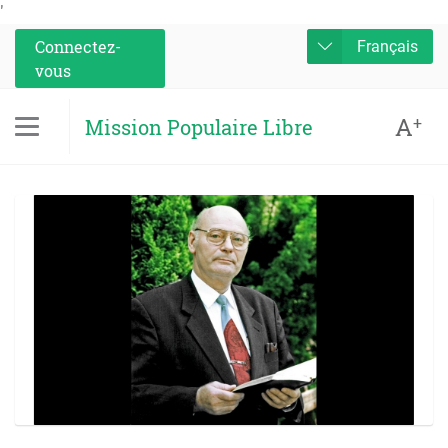
'
Connectez-
Français
vous
A
+
Mission Populaire Libre