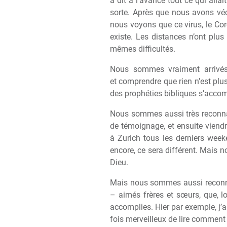
a dit
à
l’avance tout ce qui allai
sorte. Apr
è
s que nous avons véc
nous voyons que ce virus, le Cor
existe. Les distances n’ont plus 
m
ê
mes difficultés.
Nous sommes vraiment arrivé
et comprendre que rien n’est plu
des prophéties bibliques s’accom
Nous sommes aussi tr
è
s reconna
de témoignage, et ensuite viend
à
Zurich tous les derniers week
encore, ce sera différent. Mais
Dieu.
Mais nous sommes aussi reconna
– aimés fr
è
res et s
œ
urs, que, l
accomplies. Hier par exemple, j’a
fois merveilleux de lire comment 