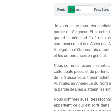
Font:
Font Size:
Je vous salue tous tr
è
s cordial
parole du Seigneur. Et si cette
quand – m
ê
me: «L
à
o
ù
deux ou
commencement des Actes des Apôtr
l’obligation d’
ê
tre soumis
à
toute
et les ordonnances en général.
Nous sommes reconnaissants au 
cette petite pi
è
ce, et de porter l
de la Suisse vous transmettent l
Australie, en Amérique du Nord e
la parole de Dieu a atteint les ext
Nous sommes aussi tr
è
s reconn
appartient ce qui est écrit dans