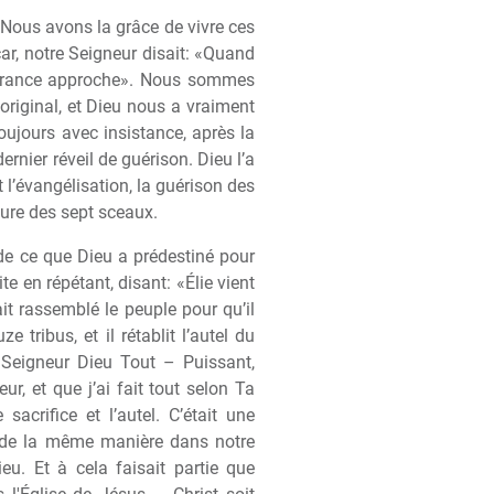
. Nous avons la grâce de vivre ces
ar, notre Seigneur disait: «Quand
livrance approche». Nous sommes
original, et Dieu nous a vraiment
oujours avec insistance, apr
è
s la
rnier réveil de guérison. Dieu l’a
l’évangélisation, la guérison des
ture des sept sceaux.
de ce que Dieu a prédestiné pour
e en répétant, disant: «Élie vient
ait rassemblé le peuple pour qu’il
e tribus, et il rétablit l’autel du
t: «Seigneur Dieu Tout – Puissant,
ur, et que j’ai fait tout selon Ta
crifice et l’autel. C’était une
 de la m
ê
me mani
è
re dans notre
ieu. Et
à
cela faisait partie que