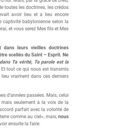
rd’hui. Mais, par la grâce de Dieu,
de toutes les doctrines, les crédos
vait avoir lieu et a lieu encore
te captivité babylonienne selon la
rai, et vous serez Mes fils et Mes
 dans leurs vieilles doctrines
tre scellés du Saint – Esprit. Ne
 dans Ta vérité, Ta parole est la
 Et tout ce qui nous est transmis
a lieu vraiment dans ces derniers
ines d’années passées. Mais, celui
es, mais seulement
à
la voix de la
 accord parfait avec la volonté de
 terre comme au ciel», mais,
nous
oir ensuite la faire.