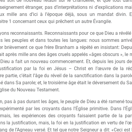
s soit de nouveau rétabli sur le chandelier, et que tout dans
eignement étranger, pas d’interprétations ni d’explications mai
ux mille ans d’ici
à
l’époque déj
à
, sous un mandat divin. E
itre 1 concernant ceux qui pr
ê
chent un autre Évangile.
oyons reconnaissants. Reconnaissants pour ce que Dieu a révélé
s les peuples et dans toutes les langues: nous sommes arriv
r bri
è
vement ce que fr
è
re Branham a répété en insistant: Depui
it apr
è
s mille ans des âges cruels appelés «âges obscurs », le
 Dieu a fait un nouveau commencement. Et, depuis les jours de la
justification par la foi en Jésus – Christ en l’
œ
uvre de la ré
e partie, c’était l’âge du réveil de la sanctification dans la paro
 dans Sa parole; et, le troisi
è
me âge était le déversement du Sai
Église du Nouveau Testament.
on, pas
à
pas durant les âges, le peuple de Dieu a été ramené tou
expérimenté par les croyants dans l'Église primitive. Dans l'Ég
ais, les expériences des croyants faisaient partie de la par
 la justification, mais, la foi en la justification en vertu de l’
œ
sang de l’Agneau versé. Et tel que notre Seigneur a dit: «Ceci es