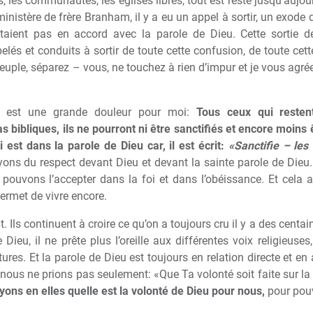
, les communautés, les églises libres, tout est resté jusqu’aujou
minist
è
re de fr
è
re Branham, il y a eu un appel
à
sortir, un exode 
étaient pas en accord avec la parole de Dieu. Cette sortie de
pelés et conduits
à
sortir de toute cette confusion, de toute cet
peuple, séparez – vous, ne touchez
à
rien d’impur et je vous agrée
re est une grande douleur pour moi:
Tous ceux qui restent
 bibliques, ils ne pourront ni être sanctifiés et encore moins ê
i est dans la parole de Dieu car, il est écrit:
«Sanctifie – les
ons du respect devant Dieu et devant la sainte parole de Dieu.
 pouvons l’accepter dans la foi et dans l’obéissance. Et cela 
rmet de vivre encore.
t. Ils continuent
à
croire ce qu’on a toujours cru il y a des centa
 Dieu, il ne pr
ê
te plus l’oreille aux différentes voix religieus
tures. Et la parole de Dieu est toujours en relation directe et en
 nous ne prions pas seulement: «Que Ta volonté soit faite sur la
oyons en elles quelle est la volonté de Dieu pour nous,
pour pouv