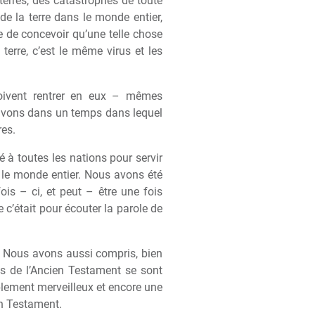
 terres, des catastrophes de toute
e la terre dans le monde entier,
e de concevoir qu’une telle chose
terre, c’est le m
ê
me virus et les
oivent rentrer en eux – m
ê
mes
 vivons dans un temps dans lequel
res.
hé
à
toutes les nations pour servir
 le monde entier. Nous avons été
ois – ci, et peut –
ê
tre une fois
’était pour écouter la parole de
 Nous avons aussi compris, bien
es de l’Ancien Testament se sont
mplement merveilleux et encore une
en Testament.