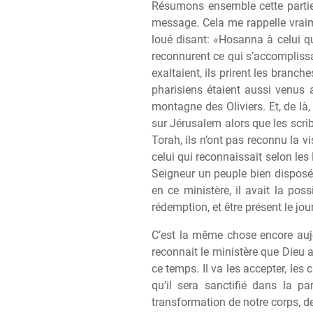
Résumons ensemble cette partie. 
message. Cela me rappelle vraim
loué disant: «Hosanna
à
celui qu
reconnurent ce qui s’accomplissa
exaltaient, ils prirent les branches
pharisiens étaient aussi venus a
montagne des Oliviers. Et, de l
à
sur Jérusalem alors que les scrib
Torah, ils n’ont pas reconnu la vi
celui qui reconnaissait selon les 
Seigneur un peuple bien disposé 
en ce minist
è
re, il avait la pos
rédemption, et
ê
tre présent le jo
C’est la m
ê
me chose encore aujo
reconnait le minist
è
re que Dieu 
ce temps. Il va les accepter, les c
qu’il sera sanctifié dans la pa
transformation de notre corps, de