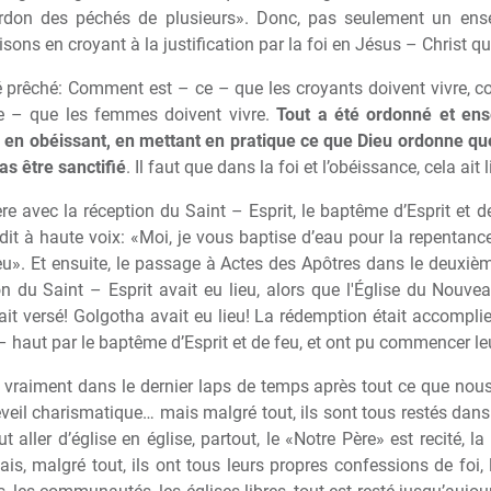
pardon des péchés de plusieurs». Donc, pas seulement un ens
aisons en croyant
à
la justification par la foi en Jésus – Christ qu
 pr
ê
ché: Comment est – ce – que les croyants doivent vivre, 
e – que les femmes doivent vivre.
Tout a été ordonné et ense
, en obéissant, en mettant en pratique ce que Dieu ordonne qu
as être sanctifié
. Il faut que dans la foi et l’obéissance, cela ait l
è
re avec la réception du Saint – Esprit, le bapt
ê
me d’Esprit et d
 dit
à
haute voix: «Moi, je vous baptise d’eau pour la repentance,
feu». Et ensuite, le passage
à
Actes des Apôtres dans le deuxi
è
m
ion du Saint – Esprit avait eu lieu, alors que l'Église du Nouv
tait versé! Golgotha avait eu lieu! La rédemption était accompli
– haut par le bapt
ê
me d’Esprit et de feu, et ont pu commencer le
raiment dans le dernier laps de temps apr
è
s tout ce que nous
eil charismatique… mais malgré tout, ils sont tous restés dans l
t aller d’église en église, partout, le «Notre P
è
re» est recité, l
mais, malgré tout, ils ont tous leurs propres confessions de foi