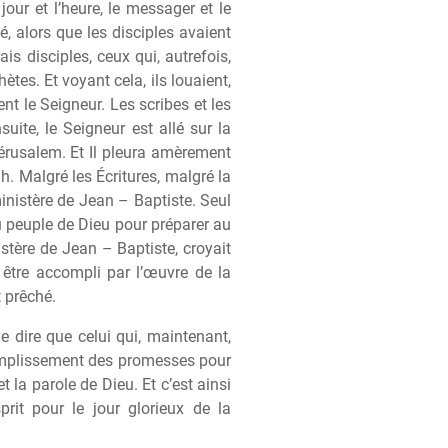
our et l’heure, le messager et le
 alors que les disciples avaient
ais disciples, ceux qui, autrefois,
h
è
tes. Et voyant cela, ils louaient,
ent le Seigneur. Les scribes et les
uite, le Seigneur est allé sur la
Jérusalem. Et Il pleura am
è
rement
h. Malgré les Écritures, malgré la
inist
è
re de Jean – Baptiste. Seul
u peuple de Dieu pour préparer au
ist
è
re de Jean – Baptiste, croyait
t
ê
tre accompli par l’
œ
uvre de la
 pr
ê
ché.
de dire que celui qui, maintenant,
mplissement des promesses pour
et la parole de Dieu. Et c’est ainsi
prit pour le jour glorieux de la