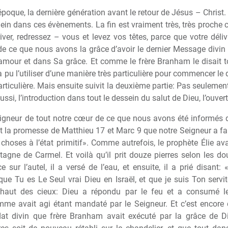
époque, la derni
è
re génération avant le retour de Jésus – Christ
ein dans ces év
è
nements. La fin est vraiment tr
è
s, tr
è
s proche c
iver, redressez – vous et levez vos t
ê
tes, parce que votre dé
e ce que nous avons la grâce d’avoir le dernier Message divin 
mour et dans Sa grâce. Et comme le fr
è
re Branham le disait t
pu l’utiliser d’une mani
è
re tr
è
s particuli
è
re pour commencer le de
rticuli
è
re. Mais ensuite suivit la deuxi
è
me partie: Pas seulement 
ssi, l’introduction dans tout le dessein du salut de Dieu, l’ouver
igneur de tout notre c
œ
ur de ce que nous avons été informés 
t la promesse de Matthieu 17 et Marc 9 que notre Seigneur a fait
s choses
à
l’état primitif». Comme autrefois, le proph
è
te Élie av
tagne de Carmel. Et voil
à
qu’il prit douze pierres selon les douz
ce sur l’autel, il a versé de l’eau, et ensuite, il a prié disan
que Tu es Le Seul vrai Dieu en Israël, et que je suis Ton servite
 haut des cieux: Dieu a répondu par le feu et a consumé le sa
mme avait agi étant mandaté par le Seigneur. Et c’est encore
at divin que fr
è
re Branham avait exécuté par la grâce de D