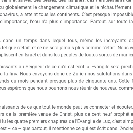
t venir et arriver, des pestes, des famines, des tremblements de
u globalement le changement climatique et le réchauffement d
onavirus, a atteint tous les continents. C’est presque impossibl
d’importance, l’eau n’a plus d’importance. Partout, sur toute la 
s dans un temps dans lequel tous, m
ê
me les incroyants d
s tel que c’était, et ce ne sera jamais plus comme c’était. Nous
plissent en Israël et dans les peuples de toutes sortes de mani
è
issants au Seigneur de ce qu’il est écrit: «l'Évangile sera pr
ê
c
ra la fin». Nous envoyons donc de Zurich nos salutations dans
ends du mois pendant presque plus de cinquante ans. Cette f
 nous espérons que nous pourrons nous réunir de nouveau comme c
issants de ce que tout le monde peut se connecter et écouter.
ors de la premi
è
re venue de Christ, plus de cent neuf prophéti
i lu les quatre premiers chapitres de l'Évangile de Luc, c’est si
est – ce – que partout, il mentionne ce qui est écrit dans l’Anci