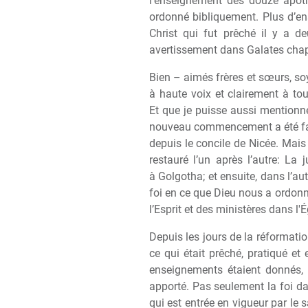
l’enseignement des douze apôtre
ordonné bibliquement. Plus d’ens
Christ qui fut pr
ê
ché il y a de
avertissement dans Galates chap
Bien – aimés fr
è
res et s
œ
urs, s
à
haute voix et clairement
à
tou
Et que je puisse aussi mentionne
nouveau commencement a été fa
depuis le concile de Nicée. Mais
restauré l’un apr
è
s l’autre: La 
à
Golgotha; et ensuite, dans l’autr
foi en ce que Dieu nous a ordonné
l’Esprit et des minist
è
res dans l'
Depuis les jours de la réformati
ce qui était pr
ê
ché, pratiqué et 
enseignements étaient donnés, m
apporté. Pas seulement la foi dans
qui est entrée en vigueur par le 