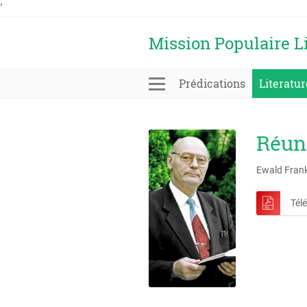
'
Mission Populaire L
Prédications
Literatur
Réun
Ewald Fran
Tél