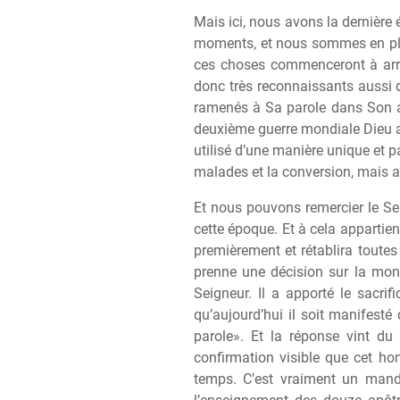
Mais ici, nous avons la derni
è
re 
moments, et nous sommes en pl
ces choses commenceront
à
arr
donc tr
è
s reconnaissants aussi d
ramenés
à
Sa parole dans Son a
deuxi
è
me guerre mondiale Dieu a 
utilisé d’une mani
è
re unique et pa
malades et la conversion, mais au
Et nous pouvons remercier le Se
cette époque. Et
à
cela appartien
premi
è
rement et rétablira toute
prenne une décision sur la mon
Seigneur. Il a apporté le sacrifi
qu’aujourd’hui il soit manifesté 
parole». Et la réponse vint du
confirmation visible que cet ho
temps. C’est vraiment un mand