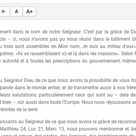
A+
A
A-
ement dans le nom de notre Seigneur. C’est par la grâce de 
 fois – ci, nous n’avons pas pu nous réunir dans le bâtiment bl
 trois sont assemblés en Mon nom, Je suis au milieu d’eux». 
es: «Ils se rassemblaient ici et l
à
dans les maisons». Selon 
 autorité et
à
toutes les prescriptions du gouvernement, m
ê
me 
Seigneur Dieu de ce que nous avons la possibilité de vous tra
a parole dans le monde entier, et de transmettre aussi
à
nos fr
è
r
eurs salutations, particuli
è
rement ceux qui sont au – del
à
des
t bien – s
û
r aussi dans toute l’Europe. Nous nous réjouissons au
rémités de la terre.
aissants au Seigneur de ce que nous avons la grâce de reconnai
 Matthieu 24, Luc 21, Marc 13, nous pouvons mentionner et lire