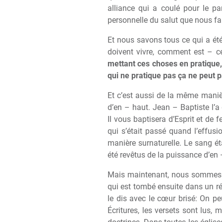
alliance qui a coulé pour le 
personnelle du salut que nous f
Et nous savons tous ce qui a été
doivent vivre, comment est – c
mettant ces choses en pratique
qui ne pratique pas ça ne peut p
Et c’est aussi de la m
ê
me mani
d’en – haut. Jean – Baptiste l’a
Il vous baptisera d’Esprit et de 
qui s’était passé quand l’effus
mani
è
re surnaturelle. Le sang é
été rev
ê
tus de la puissance d’en 
Mais maintenant, nous sommes v
qui est tombé ensuite dans un rév
le dis avec le c
œ
ur brisé: On peu
Écritures, les versets sont lus, 