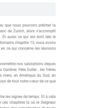
Dieu que nous pouvons pr
ê
cher la
anc de Zurich, alors s’accomplit
Et aussi ce qui est écrit d
è
s le
Romains chapitre 13, nous avons
en ce qui concerne les réunions
nsmettre nos salutations depuis
es Gardner, fr
è
re Euller… les fr
è
res
 mers, en Amérique du Sud, en
ssi de tout notre c
œ
ur de ce que
tre les signes de temps. Et
à
cela
 ces chapitres l
à
o
ù
le Seigneur