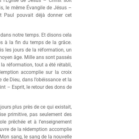
 l'Église de Jésus – Christ soit
s, le m
ê
me Évangile de Jésus –
t Paul pouvait déj
à
donner cet
 dans notre temps. Et disons cela
és
à
la fin du temps de la grâce.
s les jours de la réformation, un
 moyen âge. Mille ans sont passés
 réformation, tout a été rétabli,
demption accomplie sur la croix
le de Dieu, dans l’obéissance et la
nt – Esprit, le retour des dons de
jours plus pr
è
s de ce qui existait,
lise primitive, pas seulement des
ole pr
ê
chée et
à
l’enseignement
uvre de la rédemption accomplie
t Mon sang, le sang de la nouvelle