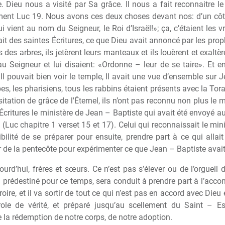
Dieu nous a visité par Sa grâce. Il nous a fait reconnaitre le j
ent Luc 19. Nous avons ces deux choses devant nos: d’un côté,
i vient au nom du Seigneur, le Roi d’Israël!»; ça, c’étaient les vr
it des saintes Écritures, ce que Dieu avait annoncé par les prop
 des arbres, ils jet
è
rent leurs manteaux et ils lou
è
rent et exalt
è
r
u Seigneur et lui disaient: «Ordonne – leur de se taire». Et ens
, Il pouvait bien voir le temple, Il avait une vue d’ensemble sur 
es, les pharisiens, tous les rabbins étaient présents avec la Tora
sitation de grâce de l'Éternel, ils n’ont pas reconnu non plus le m
Écritures le minist
è
re de Jean – Baptiste qui avait été envoyé a
(Luc chapitre 1 verset 15 et 17). Celui qui reconnaissait le min
sibilité de se préparer pour ensuite, prendre part
à
ce qui allai
ur de la pentecôte pour expérimenter ce que Jean – Baptiste avait
urd’hui, fr
è
res et s
œ
urs. Ce n’est pas s’élever ou de l’orgueil 
a prédestiné pour ce temps, sera conduit
à
prendre part
à
l’acco
roire, et il va sortir de tout ce qui n’est pas en accord avec Dieu 
role de vérité, et préparé jusqu’au scellement du Saint – Es
 la rédemption de notre corps, de notre adoption.