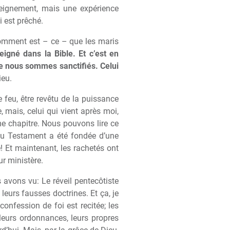
eignement, mais une expérience
i est pr
ê
ché.
comment est – ce – que les maris
igné dans la Bible. Et c’est en
e nous sommes sanctifiés. Celui
ieu.
e feu,
ê
tre rev
ê
tu de la puissance
 mais, celui qui vient apr
è
s moi,
e chapitre. Nous pouvons lire ce
eau Testament a été fondée d’une
e! Et maintenant, les rachetés ont
ur minist
è
re.
 avons vu: Le réveil pentecôtiste
eurs fausses doctrines. Et ça, je
a confession de foi est recitée; les
, leurs ordonnances, leurs propres