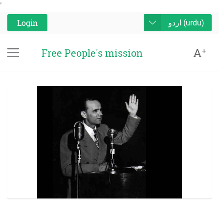
'
Login
اردو (urdu)
A
+
Free People's mission