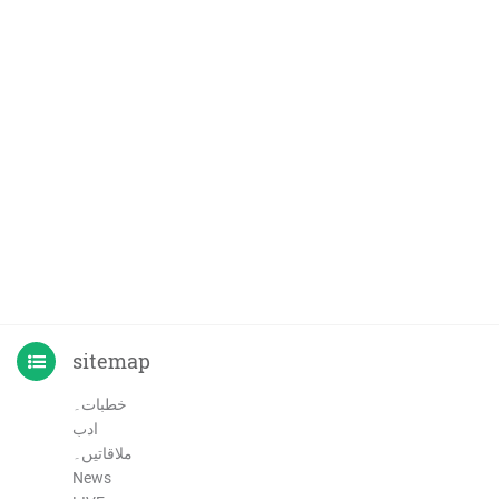
sitemap
خطبات۔
ادب
ملاقاتیں۔
News