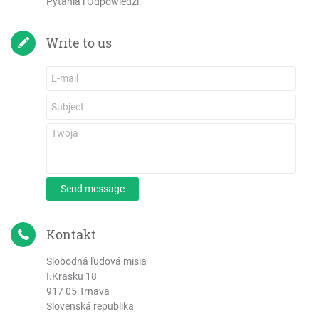
Pytania i Odpowiedzi
Write to us
Send message
Kontakt
Slobodná ľudová misia
I.Krasku 18
917 05 Trnava
Slovenská republika