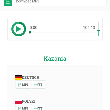
Download MP3
0:00
106:13
Kazania
DEUTSCH
MP3
YT
POLSKI
MP3
YT