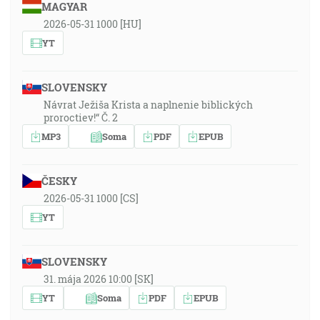
MAGYAR
2026-05-31 1000 [HU]
YT
SLOVENSKY
Návrat Ježiša Krista a naplnenie biblických
proroctiev!“ Č. 2
MP3
Soma
PDF
EPUB
ČESKY
2026-05-31 1000 [CS]
YT
SLOVENSKY
31. mája 2026 10:00 [SK]
YT
Soma
PDF
EPUB