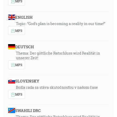
MP3
ENGLISH
Topic: “God's plan is becoming a reality in our time!”
MP3
DEUTSCH
Thema: Der göttliche Ratschluss wird Realität in
unserer Zeit!
MP3
SLOVENSKY
Božla rada sa stáva skutočnosťou v našom čase
MP3
SWAHILI DRC
Thema: Der göttliche Ratschluss wird Realität in