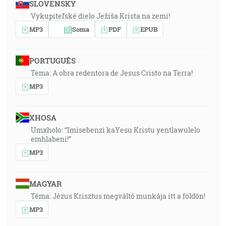
SLOVENSKY
Vykupiteľské dielo Ježiša Krista na zemi!
MP3
Soma
PDF
EPUB
PORTUGUÊS
Tema: A obra redentora de Jesus Cristo na Terra!
MP3
XHOSA
Umxholo: “Imisebenzi kaYesu Kristu yentlawulelo
emhlabeni!”
MP3
MAGYAR
Téma: Jézus Krisztus megváltó munkája itt a földön!
MP3