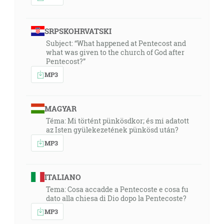
SRPSKOHRVATSKI
Subject: “What happened at Pentecost and
what was given to the church of God after
Pentecost?”
MP3
MAGYAR
Téma: Mi történt pünkösdkor; és mi adatott
az Isten gyülekezetének pünkösd után?
MP3
ITALIANO
Tema: Cosa accadde a Pentecoste e cosa fu
dato alla chiesa di Dio dopo la Pentecoste?
MP3