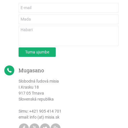
Tuma ujumbe
Mugasano
Slobodná ľudová misia
I.Krasku 18
917 05 Trnava
Slovenská republika
Simu:
+421 905 414 701
email: info (at) misia.sk