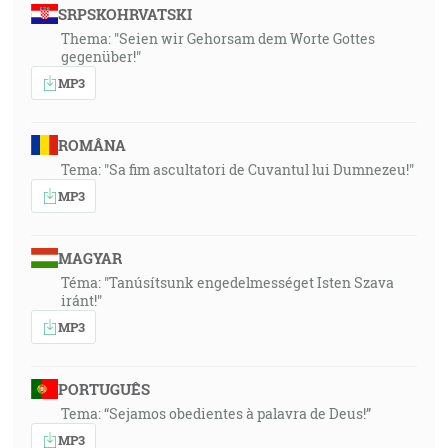
SRPSKOHRVATSKI
Thema: "Seien wir Gehorsam dem Worte Gottes
gegenüber!"
MP3
ROMÂNA
Tema: "Sa fim ascultatori de Cuvantul lui Dumnezeu!"
MP3
MAGYAR
Téma: "Tanúsítsunk engedelmességet Isten Szava
iránt!"
MP3
PORTUGUÊS
Tema: “Sejamos obedientes à palavra de Deus!”
MP3