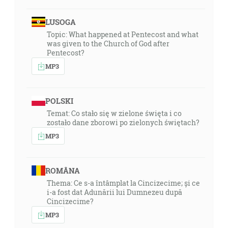
LUSOGA
Topic: What happened at Pentecost and what
was given to the Church of God after
Pentecost?
MP3
POLSKI
Temat: Co stało się w zielone święta i co
zostało dane zborowi po zielonych świętach?
MP3
ROMÂNA
Thema: Ce s-a întâmplat la Cincizecime; și ce
i-a fost dat Adunării lui Dumnezeu după
Cincizecime?
MP3