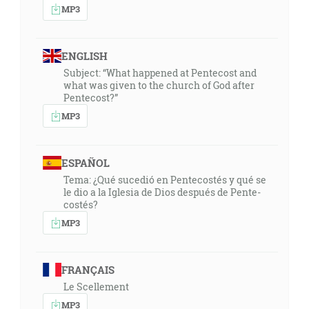
MP3
ENGLISH
Subject: “What happened at Pentecost and
what was given to the church of God after
Pentecost?”
MP3
ESPAÑOL
Tema: ¿Qué sucedió en Pentecostés y qué se
le dio a la Iglesia de Dios después de Pente-
costés?
MP3
FRANÇAIS
Le Scellement
MP3