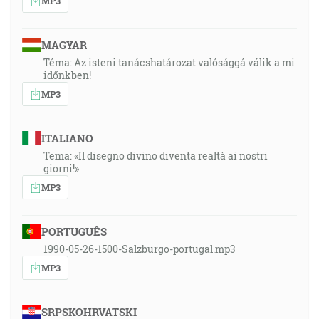
MP3
MAGYAR
Téma: Az isteni tanácshatározat valósággá válik a mi
időnkben!
MP3
ITALIANO
Tema: «Il disegno divino diventa realtà ai nostri
giorni!»
MP3
PORTUGUÊS
1990-05-26-1500-Salzburgo-portugal.mp3
MP3
SRPSKOHRVATSKI