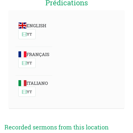
Prédications
ENGLISH
YT
FRANÇAIS
YT
ITALIANO
YT
Recorded sermons from this location